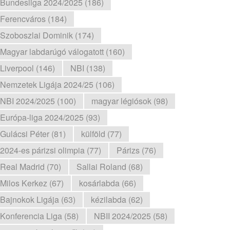
Bundesliga 2024/2025 (186)
Ferencváros (184)
Szoboszlai Dominik (174)
Magyar labdarúgó válogatott (160)
Liverpool (146)
NBI (138)
Nemzetek Ligája 2024/25 (106)
NBI 2024/2025 (100)
magyar légiósok (98)
Európa-liga 2024/2025 (93)
Gulácsi Péter (81)
külföld (77)
2024-es párizsi olimpia (77)
Párizs (76)
Real Madrid (70)
Sallai Roland (68)
Milos Kerkez (67)
kosárlabda (66)
Bajnokok Ligája (63)
kézilabda (62)
Konferencia Liga (58)
NBII 2024/2025 (58)