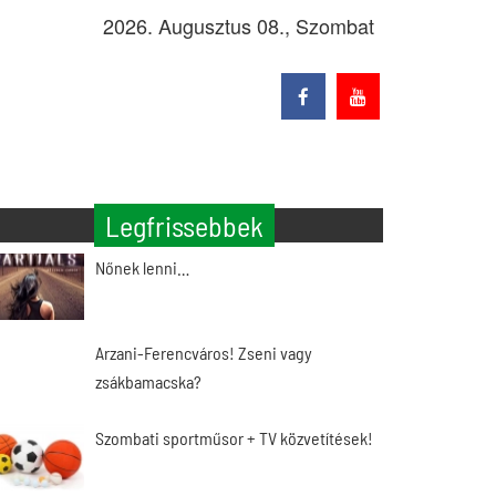
2026. Augusztus 08., Szombat
Legfrissebbek
Nőnek lenni…
Arzani-Ferencváros! Zseni vagy
zsákbamacska?
Szombati sportműsor + TV közvetítések!