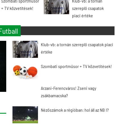
Szombati sportműsor
Klub-vb: a tornán
+ TV közvetítések!
szereplő csapatok
piaci értéke
Futball
Klub-vb: a tornán szereplő csapatok piaci
értéke
Szombati sportműsor + TV közvetítések!
Arzani-Ferencváros! Zseni vagy
zsákbamacska?
Nézőszámok a régióban: hol áll az NB I?