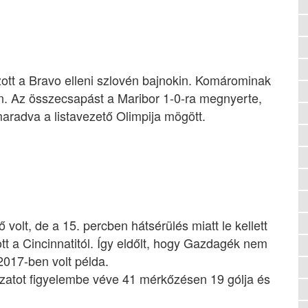
ott a Bravo elleni szlovén bajnokin. Komárominak
n. Az összecsapást a Maribor 1-0-ra megnyerte,
aradva a listavezető Olimpija mögött.
olt, de a 15. percben hátsérülés miatt le kellett
ott a Cincinnatitól. Így eldőlt, hogy Gazdagék nem
 2017-ben volt példa.
atot figyelembe véve 41 mérkőzésen 19 gólja és