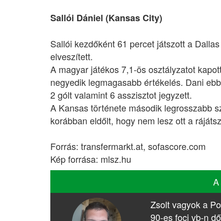
Sallói Dániel (Kansas City)
Sallói kezdőként 61 percet játszott a Dallas
elveszített.
A magyar játékos 7,1-ös osztályzatot kapot
negyedik legmagasabb értékelés. Dani ebbe
2 gólt valamint 6 asszisztot jegyzett.
A Kansas története második legrosszabb s
korábban eldőlt, hogy nem lesz ott a rájáts
Forrás: transfermarkt.at, sofascore.com
Kép forrása: mlsz.hu
A
Zsolt vagyok a Po
90-es foci vb-n dő