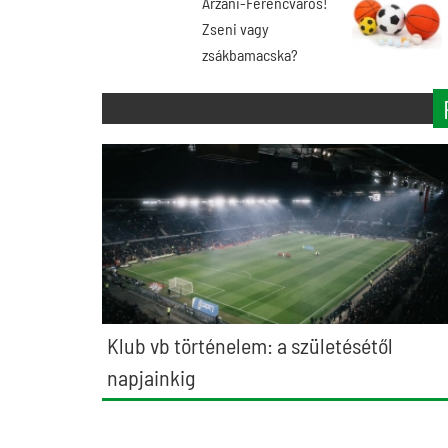
Arzani-Ferencváros!
Zseni vagy
zsákbamacska?
Klub vb történelem: a születésétől
napjainkig