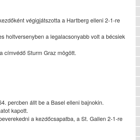
ezdőként végigjátszotta a Hartberg elleni 2-1-re
yes holtversenyben a legalacsonyabb volt a bécsiek
 a címvédő Sturm Graz mögött.
64. percben állt be a Basel elleni bajnokin.
atot kapott.
everekedni a kezdőcsapatba, a St. Gallen 2-1-re