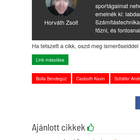
sportágaimat nehé
emelnék ki: labda
Számítástechnika
Horváth Zsolt
főzni, és fontosna
Ha tetszett a cikk, oszd meg ismerőseiddel 
Link másolása
Bolla Bendegúz
Csoboth Kevin
Schäfer And
Ajánlott cikkek