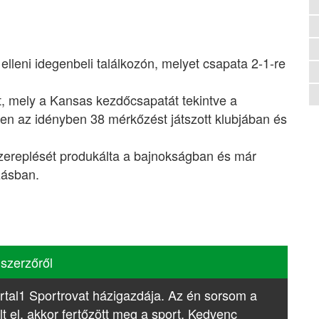
 elleni idegenbeli találkozón, melyet csapata 2-1-re
t, mely a Kansas kezdőcsapatát tekintve a
n az idényben 38 mérkőzést játszott klubjában és
zereplését produkálta a bajnokságban és már
zásban.
 szerzőről
rtal1 Sportrovat házigazdája. Az én sorsom a
lt el, akkor fertőzött meg a sport. Kedvenc