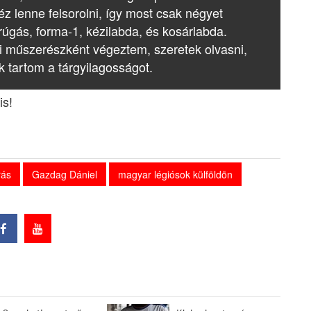
z lenne felsorolni, így most csak négyet
rúgás, forma-1, kézilabda, és kosárlabda.
i műszerészként végeztem, szeretek olvasni,
k tartom a tárgyilagosságot.
is!
rás
Gazdag Dániel
magyar légiósok külföldön