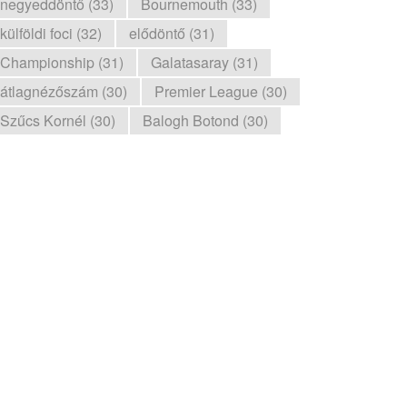
negyeddöntő (33)
Bournemouth (33)
külföldi foci (32)
elődöntő (31)
Championship (31)
Galatasaray (31)
átlagnézőszám (30)
Premier League (30)
Szűcs Kornél (30)
Balogh Botond (30)