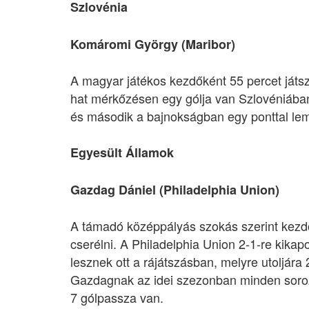
Szlovénia
Komáromi György (Maribor)
A magyar játékos kezdőként 55 percet játsz
hat mérkőzésen egy gólja van Szlovéniába
és második a bajnokságban egy ponttal lem
Egyesült Államok
Gazdag Dániel (Philadelphia Union)
A támadó középpályás szokás szerint kezdő v
cserélni. A Philadelphia Union 2-1-re kikap
lesznek ott a rájátszásban, melyre utoljára
Gazdagnak az idei szezonban minden soroz
7 gólpassza van.