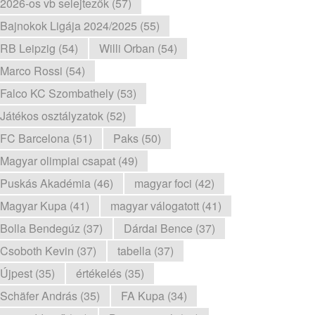
2026-os vb selejtezők (57)
Bajnokok Ligája 2024/2025 (55)
RB Leipzig (54)
Willi Orban (54)
Marco Rossi (54)
Falco KC Szombathely (53)
Játékos osztályzatok (52)
FC Barcelona (51)
Paks (50)
Magyar olimpiai csapat (49)
Puskás Akadémia (46)
magyar foci (42)
Magyar Kupa (41)
magyar válogatott (41)
Bolla Bendegúz (37)
Dárdai Bence (37)
Csoboth Kevin (37)
tabella (37)
Újpest (35)
értékelés (35)
Schäfer András (35)
FA Kupa (34)