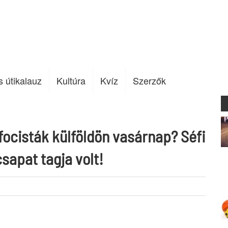
s útikalauz
Kultúra
Kvíz
Szerzők
focisták külföldön vasárnap? Séfi
csapat tagja volt!