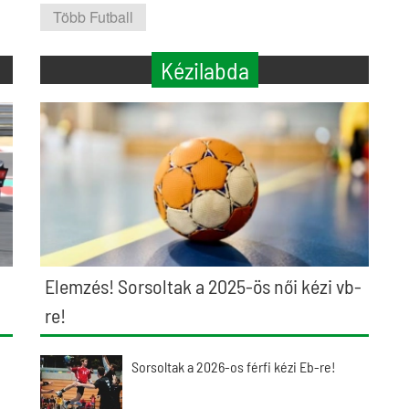
Több Futball
Kézilabda
Elemzés! Sorsoltak a 2025-ös női kézi vb-
re!
Sorsoltak a 2026-os férfi kézi Eb-re!