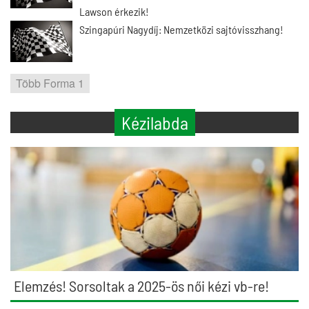
Lawson érkezik!
Szingapúri Nagydíj: Nemzetközi sajtóvisszhang!
Több Forma 1
Kézilabda
Elemzés! Sorsoltak a 2025-ös női kézi vb-re!