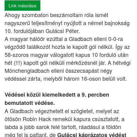
Link másolása
Ahogy szombaton beszámoltam róla ismét
nagyszerű teljesítményt nyújtott a német bajnokság
10. fordulójában Gulácsi Péter.
A magyar hálóőr ezúttal a Gladbach elleni 0-0-ra
végződő találkozót hozta le kapott gól nélkül. Így az
58-szoros magyar válogatott kapus 10 forduló után
hét (!!!) kapott gól nélküli mérkőzésnél jár. A hétvégi
Mönchengladbach elleni összecsapást négy
védéssel zárta, melyből három 16-oson belüli volt.
Védései közül kiemelkedett a 9. percben
bemutatott védése.
A Gladbach végezhetett el szögletet, melyet az
ötösön Robin Hack remekül kapura csúsztatott, a
labda a jobb sarok felé tartott, ráadásul a földön
még fel is pattant, de
Gulácsi káprázatos védést