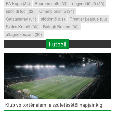
FA Kupa (34)
Bournemouth (33)
negyeddöntő (33)
külföldi foci (32)
Championship (31)
Galatasaray (31)
elődöntő (31)
Premier League (30)
Szűcs Kornél (30)
Balogh Botond (30)
átlagnézőszám (30)
Futball
Klub vb történelem: a születésétől napjainkig