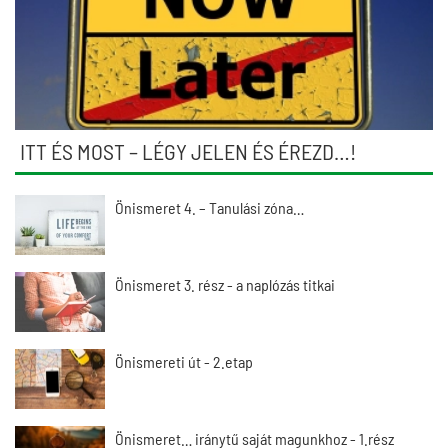
ITT ÉS MOST – LÉGY JELEN ÉS ÉREZD…!
Önismeret 4. – Tanulási zóna…
Önismeret 3. rész - a naplózás titkai
Önismereti út - 2.etap
Önismeret… iránytű saját magunkhoz - 1.rész