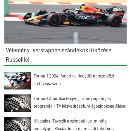
Vélemény: Verstappen szándékos ütközése
Russelllel
Forma-1 2024, Amerikai Nagydíj: nemzetközi
sajtóvisszhang
Forma-1 Amerikai Nagydíj, a hétvége teljes
programja + TV közvetítések, világbajnokság állása!
Hivatalos: Távozik a szimpatikus, mindig
mosolygós Ricciardo, az új-zélandi tehetség