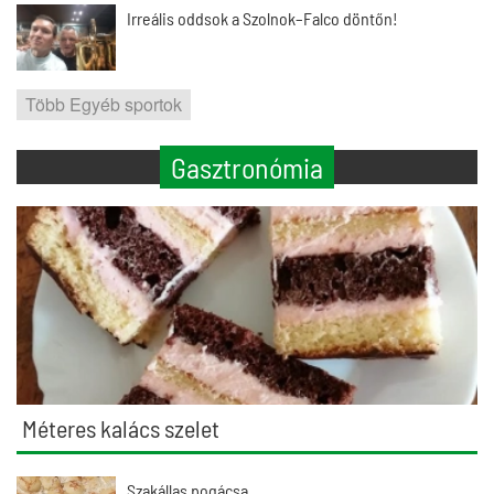
Irreális oddsok a Szolnok–Falco döntőn!
Több Egyéb sportok
Gasztronómia
Méteres kalács szelet
Szakállas pogácsa