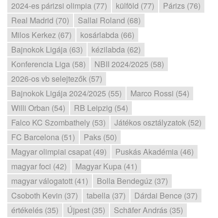
2024-es párizsi olimpia (77)
külföld (77)
Párizs (76)
Real Madrid (70)
Sallai Roland (68)
Milos Kerkez (67)
kosárlabda (66)
Bajnokok Ligája (63)
kézilabda (62)
Konferencia Liga (58)
NBII 2024/2025 (58)
2026-os vb selejtezők (57)
Bajnokok Ligája 2024/2025 (55)
Marco Rossi (54)
Willi Orban (54)
RB Leipzig (54)
Falco KC Szombathely (53)
Játékos osztályzatok (52)
FC Barcelona (51)
Paks (50)
Magyar olimpiai csapat (49)
Puskás Akadémia (46)
magyar foci (42)
Magyar Kupa (41)
magyar válogatott (41)
Bolla Bendegúz (37)
Csoboth Kevin (37)
tabella (37)
Dárdai Bence (37)
értékelés (35)
Újpest (35)
Schäfer András (35)