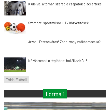
Klub-vb: a tornán szereplő csapatok piaci értéke
Szombati sportműsor + TV közvetítések!
Arzani-Ferencváros! Zseni vagy zsákbamacska?
Nézőszámok a régióban: hol áll az NB I?
Több Futball
Forma 1