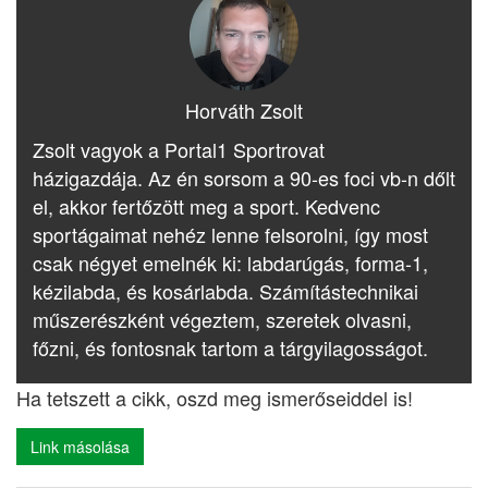
Horváth Zsolt
Zsolt vagyok a Portal1 Sportrovat
házigazdája. Az én sorsom a 90-es foci vb-n dőlt
el, akkor fertőzött meg a sport. Kedvenc
sportágaimat nehéz lenne felsorolni, így most
csak négyet emelnék ki: labdarúgás, forma-1,
kézilabda, és kosárlabda. Számítástechnikai
műszerészként végeztem, szeretek olvasni,
főzni, és fontosnak tartom a tárgyilagosságot.
Ha tetszett a cikk, oszd meg ismerőseiddel is!
Link másolása