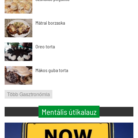
Mátrai borzaska
Oreo torta
Mákos guba torta
Több Gasztronómia
Mentális útikalauz