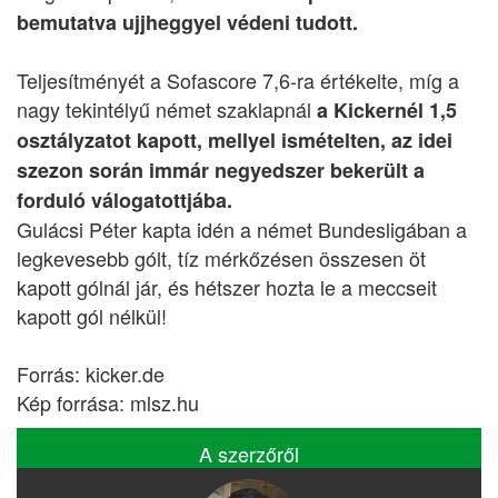
bemutatva ujjheggyel védeni tudott.
Teljesítményét a Sofascore 7,6-ra értékelte, míg a
nagy tekintélyű német szaklapnál
a Kickernél 1,5
osztályzatot kapott, mellyel ismételten, az idei
szezon során immár negyedszer bekerült a
forduló válogatottjába.
Gulácsi Péter kapta idén a német Bundesligában a
legkevesebb gólt, tíz mérkőzésen összesen öt
kapott gólnál jár, és hétszer hozta le a meccseit
kapott gól nélkül!
Forrás: kicker.de
Kép forrása: mlsz.hu
A szerzőről