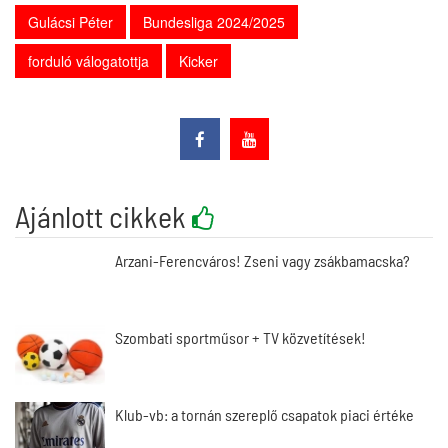
Gulácsi Péter
Bundesliga 2024/2025
forduló válogatottja
Kicker
Ajánlott cikkek
Arzani-Ferencváros! Zseni vagy zsákbamacska?
Szombati sportműsor + TV közvetítések!
Klub-vb: a tornán szereplő csapatok piaci értéke