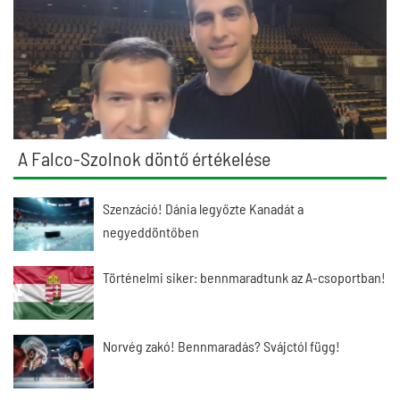
A Falco-Szolnok döntő értékelése
Szenzáció! Dánia legyőzte Kanadát a
negyeddöntőben
Történelmi siker: bennmaradtunk az A-csoportban!
Norvég zakó! Bennmaradás? Svájctól függ!