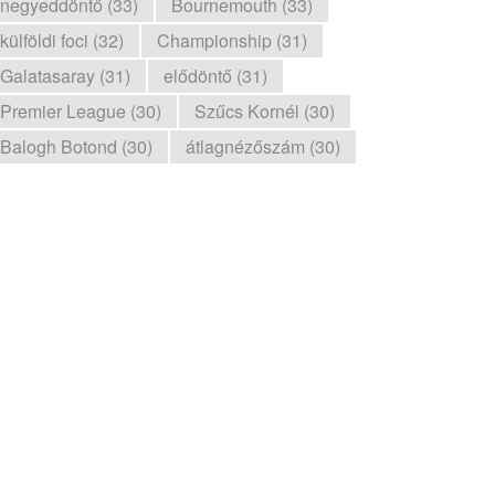
negyeddöntő (33)
Bournemouth (33)
külföldi foci (32)
Championship (31)
Galatasaray (31)
elődöntő (31)
Premier League (30)
Szűcs Kornél (30)
Balogh Botond (30)
átlagnézőszám (30)