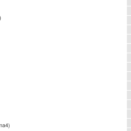
)
na4)