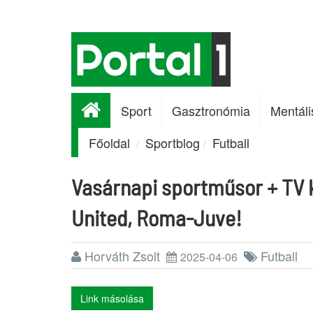
Sport
Gasztronómia
Mentáli
Főoldal
Sportblog
Futball
Vasárnapi sportműsor + TV k
United, Roma-Juve!
Horváth Zsolt
Futball
2025-04-06
Link másolása