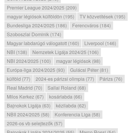
Premier League 2024/2025 (209)
magyar légiósok külföldön (195)
TV közvetítések (195)
Bundesliga 2024/2025 (186)
Ferencváros (184)
Szoboszlai Dominik (174)
Magyar labdarúgó válogatott (160)
Liverpool (146)
NBI (138)
Nemzetek Ligája 2024/25 (106)
NBI 2024/2025 (100)
magyar légiósok (98)
Európa-liga 2024/2025 (93)
Gulácsi Péter (81)
külföld (77)
2024-es párizsi olimpia (77)
Párizs (76)
Real Madrid (70)
Sallai Roland (68)
Milos Kerkez (67)
kosárlabda (66)
Bajnokok Ligája (63)
kézilabda (62)
NBII 2024/2025 (58)
Konferencia Liga (58)
2026-os vb selejtezők (57)
Bajnokok Ligája 2024/2025 (55)
Marco Rossi (54)