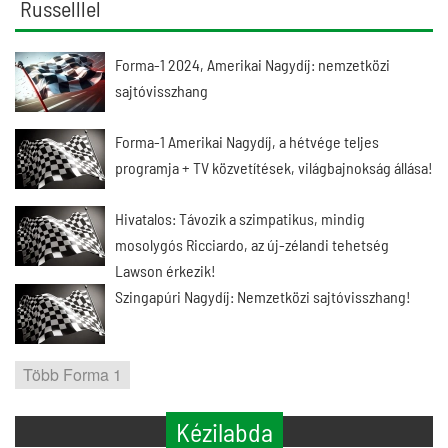
Russelllel
Forma-1 2024, Amerikai Nagydíj: nemzetközi
sajtóvisszhang
Forma-1 Amerikai Nagydíj, a hétvége teljes
programja + TV közvetítések, világbajnokság állása!
Hivatalos: Távozik a szimpatikus, mindig
mosolygós Ricciardo, az új-zélandi tehetség
Lawson érkezik!
Szingapúri Nagydíj: Nemzetközi sajtóvisszhang!
Több Forma 1
Kézilabda