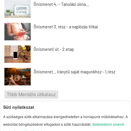
Önismeret 4. – Tanulási zóna…
Önismeret 3. rész - a naplózás titkai
Önismereti út - 2.etap
Önismeret… iránytű saját magunkhoz - 1.rész
Több Mentális útikalauz
Süti nyilatkozat
2026 | Portal1 | A lelkes amatőr nézőpontja
A szükséges sütik alkalmazása elengedhetetlen a honlapunk működéséhez. A
Szerzői jogok
| Adatvédelmi elvek
| Süti
weboldal böngészésével elfogadod a sütik használatát.
Adatvédelmi elveink