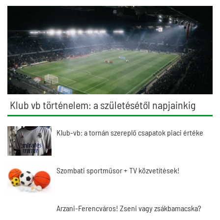
Klub vb történelem: a születésétől napjainkig
Klub-vb: a tornán szereplő csapatok piaci értéke
Szombati sportműsor + TV közvetítések!
Arzani-Ferencváros! Zseni vagy zsákbamacska?