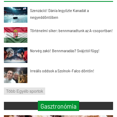
Szenzáció! Dánia legyőzte Kanadát a
negyeddöntőben
Történelmi siker: bennmaradtunk az A-csoportban!
Norvég zakó! Bennmaradás? Svájctól függ!
Irreális oddsok a Szolnok–Falco döntőn!
Több Egyéb sportok
Gasztronómia