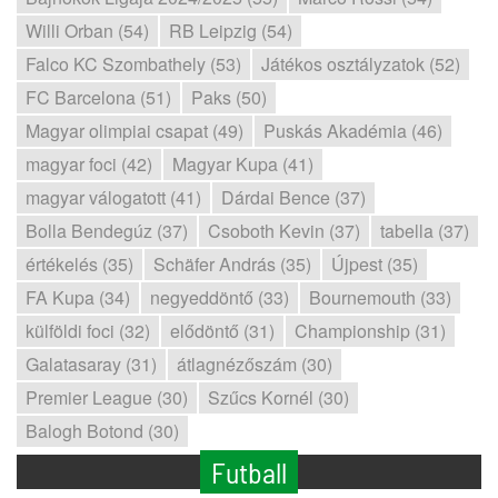
Willi Orban (54)
RB Leipzig (54)
Falco KC Szombathely (53)
Játékos osztályzatok (52)
FC Barcelona (51)
Paks (50)
Magyar olimpiai csapat (49)
Puskás Akadémia (46)
magyar foci (42)
Magyar Kupa (41)
magyar válogatott (41)
Dárdai Bence (37)
Bolla Bendegúz (37)
Csoboth Kevin (37)
tabella (37)
értékelés (35)
Schäfer András (35)
Újpest (35)
FA Kupa (34)
negyeddöntő (33)
Bournemouth (33)
külföldi foci (32)
elődöntő (31)
Championship (31)
Galatasaray (31)
átlagnézőszám (30)
Premier League (30)
Szűcs Kornél (30)
Balogh Botond (30)
Futball