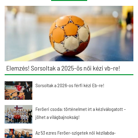
Elemzés! Sorsoltak a 2025-ös női kézi vb-re!
Sorsoltak a 2026-os férfi kézi Eb-re!
Feröeri csoda: történelmet írt a kéziválogatott –
jöhet a világbajnokság!
Az 53 ezres Feröer-szigetek női kézilabda-