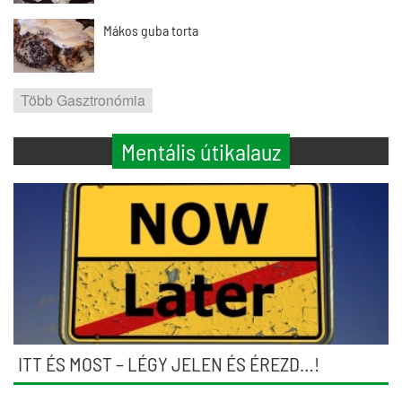
Mákos guba torta
Több Gasztronómia
Mentális útikalauz
ITT ÉS MOST – LÉGY JELEN ÉS ÉREZD…!