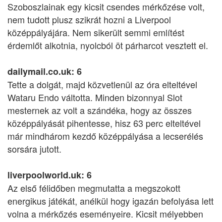
Szoboszlainak egy kicsit csendes mérkőzése volt,
nem tudott plusz szikrát hozni a Liverpool
középpályájára. Nem sikerült semmi említést
érdemlőt alkotnia, nyolcból öt párharcot vesztett el.
dailymail.co.uk: 6
Tette a dolgát, majd közvetlenül az óra elteltével
Wataru Endo váltotta. Minden bizonnyal Slot
mesternek az volt a szándéka, hogy az összes
középpályását pihentesse, hisz 63 perc elteltével
már mindhárom kezdő középpályása a lecserélés
sorsára jutott.
liverpoolworld.uk: 6
Az első félidőben megmutatta a megszokott
energikus játékát, anélkül hogy igazán befolyása lett
volna a mérkőzés eseményeire. Kicsit mélyebben