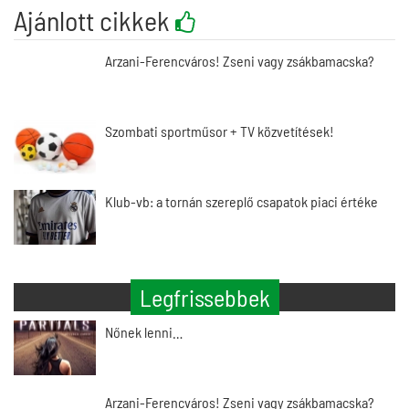
Ajánlott cikkek
Arzani-Ferencváros! Zseni vagy zsákbamacska?
Szombati sportműsor + TV közvetítések!
Klub-vb: a tornán szereplő csapatok piaci értéke
Legfrissebbek
Nőnek lenni…
Arzani-Ferencváros! Zseni vagy zsákbamacska?