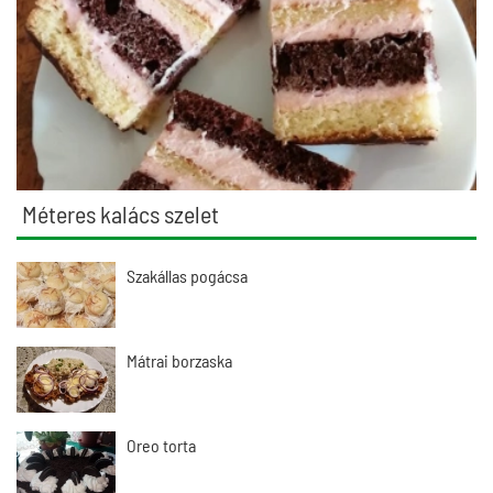
Méteres kalács szelet
Szakállas pogácsa
Mátrai borzaska
Oreo torta