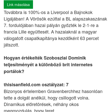
Link másolása
Továbbra is 100%-os a Liverpool a Bajnokok
Ligájában! A Vörösök ezúttal a BL alapszakaszának
7. fordulójában hazai pályán győzték le 2-1-re a
francia Lille együttesét. A hazaiaknál a magyar
válogatott csapatkapitánya kezdőként 63 percet
játszott.
Hogyan értékelték Szoboszlai Dominik
teljesítményét a különböző brit internetes
portálok?
thisisanfield.com osztályzat: 7
Bizonyos értelemben Gravenberchhez hasonlóan
tette a dolgát anélkül, hogy csillogott volna.
Dinamikus előretörések, néhány okos
megmozdulás, hogy teret