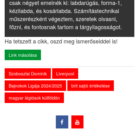
csak négyet emelnék ki: labdarúgás, forma-1,
kézilabda, és kosárlabda. Számítástechnikai
műszerészként végeztem, szeretek olvasni,
főzni, és fontosnak tartom a tárgyilagosságot.
Ha tetszett a cikk, oszd meg ismerőseiddel is!
Link másolása
Szoboszlai Dominik
Liverpool
Bajnokok Ligája 2024/2025
brit sajtó értékelése
magyar légiósok külföldön