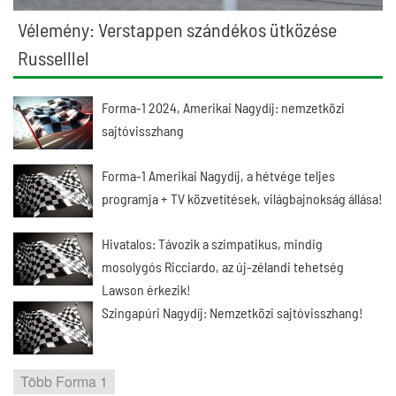
Vélemény: Verstappen szándékos ütközése
Russelllel
Forma-1 2024, Amerikai Nagydíj: nemzetközi
sajtóvisszhang
Forma-1 Amerikai Nagydíj, a hétvége teljes
programja + TV közvetítések, világbajnokság állása!
Hivatalos: Távozik a szimpatikus, mindig
mosolygós Ricciardo, az új-zélandi tehetség
Lawson érkezik!
Szingapúri Nagydíj: Nemzetközi sajtóvisszhang!
Több Forma 1