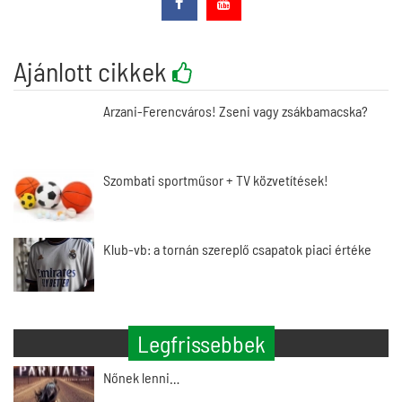
Ajánlott cikkek
Arzani-Ferencváros! Zseni vagy zsákbamacska?
Szombati sportműsor + TV közvetítések!
Klub-vb: a tornán szereplő csapatok piaci értéke
Legfrissebbek
Nőnek lenni…