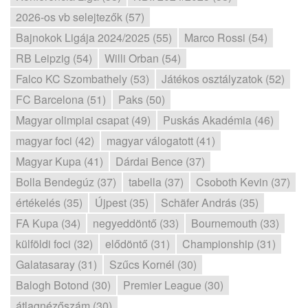
2026-os vb selejtezők (57)
Bajnokok Ligája 2024/2025 (55)
Marco Rossi (54)
RB Leipzig (54)
Willi Orban (54)
Falco KC Szombathely (53)
Játékos osztályzatok (52)
FC Barcelona (51)
Paks (50)
Magyar olimpiai csapat (49)
Puskás Akadémia (46)
magyar foci (42)
magyar válogatott (41)
Magyar Kupa (41)
Dárdai Bence (37)
Bolla Bendegúz (37)
tabella (37)
Csoboth Kevin (37)
értékelés (35)
Újpest (35)
Schäfer András (35)
FA Kupa (34)
negyeddöntő (33)
Bournemouth (33)
külföldi foci (32)
elődöntő (31)
Championship (31)
Galatasaray (31)
Szűcs Kornél (30)
Balogh Botond (30)
Premier League (30)
átlagnézőszám (30)