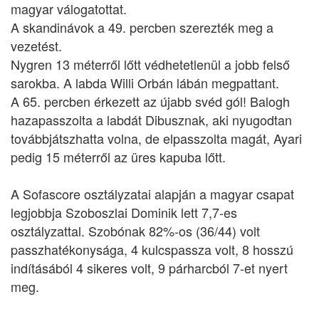
magyar válogatottat.
A skandinávok a 49. percben szerezték meg a
vezetést.
Nygren 13 méterről lőtt védhetetlenül a jobb felső
sarokba. A labda Willi Orbán lábán megpattant.
A 65. percben érkezett az újabb svéd gól! Balogh
hazapasszolta a labdát Dibusznak, aki nyugodtan
továbbjátszhatta volna, de elpasszolta magát, Ayari
pedig 15 méterről az üres kapuba lőtt.
A Sofascore osztályzatai alapján a magyar csapat
legjobbja Szoboszlai Dominik lett 7,7-es
osztályzattal. Szobónak 82%-os (36/44) volt
passzhatékonysága, 4 kulcspassza volt, 8 hosszú
indításából 4 sikeres volt, 9 párharcból 7-et nyert
meg.