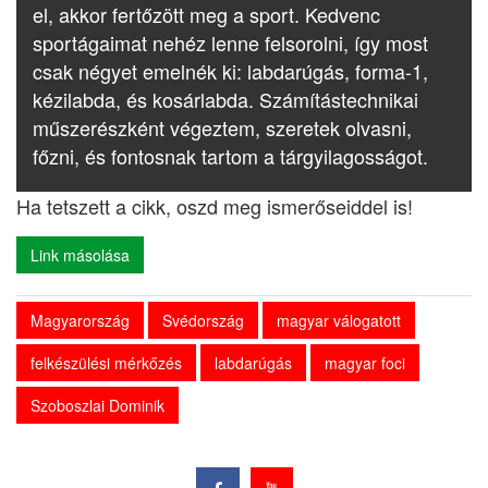
el, akkor fertőzött meg a sport. Kedvenc
sportágaimat nehéz lenne felsorolni, így most
csak négyet emelnék ki: labdarúgás, forma-1,
kézilabda, és kosárlabda. Számítástechnikai
műszerészként végeztem, szeretek olvasni,
főzni, és fontosnak tartom a tárgyilagosságot.
Ha tetszett a cikk, oszd meg ismerőseiddel is!
Link másolása
Magyarország
Svédország
magyar válogatott
felkészülési mérkőzés
labdarúgás
magyar foci
Szoboszlai Dominik