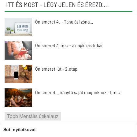
ITT ÉS MOST – LÉGY JELEN ÉS ÉREZD…!
Önismeret 4. – Tanulási zóna…
Önismeret 3. rész - a naplózás titkai
Önismereti út - 2.etap
Önismeret… iránytű saját magunkhoz - 1.rész
Több Mentális útikalauz
Süti nyilatkozat
2026 | Portal1 | A lelkes amatőr nézőpontja