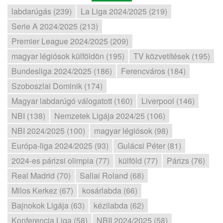
labdarúgás (239)
La Liga 2024/2025 (219)
Serie A 2024/2025 (213)
Premier League 2024/2025 (209)
magyar légiósok külföldön (195)
TV közvetítések (195)
Bundesliga 2024/2025 (186)
Ferencváros (184)
Szoboszlai Dominik (174)
Magyar labdarúgó válogatott (160)
Liverpool (146)
NBI (138)
Nemzetek Ligája 2024/25 (106)
NBI 2024/2025 (100)
magyar légiósok (98)
Európa-liga 2024/2025 (93)
Gulácsi Péter (81)
2024-es párizsi olimpia (77)
külföld (77)
Párizs (76)
Real Madrid (70)
Sallai Roland (68)
Milos Kerkez (67)
kosárlabda (66)
Bajnokok Ligája (63)
kézilabda (62)
Konferencia Liga (58)
NBII 2024/2025 (58)