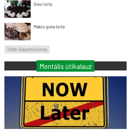
Oreo torta
Mákos guba torta
Több Gasztronómia
Mentális útikalauz