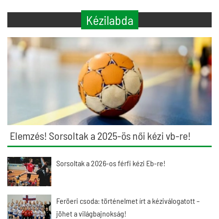
Kézilabda
Elemzés! Sorsoltak a 2025-ös női kézi vb-re!
Sorsoltak a 2026-os férfi kézi Eb-re!
Feröeri csoda: történelmet írt a kéziválogatott –
jöhet a világbajnokság!