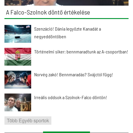
A Falco-Szolnok döntő értékelése
Szenzáció! Dánia legyőzte Kanadát a
negyeddöntőben
Történelmi siker: bennmaradtunk az A-csoportban!
Norvég zakó! Bennmaradás? Svájctól függ!
Irreális oddsok a Szolnok–Falco döntőn!
Több Egyéb sportok