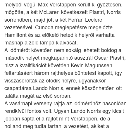
melyből végül Max Verstappen került ki győztesen,
mögötte, a két McLaren következett Piastri, Norris
sorrendben, majd jött a két Ferrari Leclerc
vezetésével. Cunoda meglepetésre megelőzte
Hamiltont és az előkelő hetedik helyről várhatta
másnap a zöld lámpa kialvását.
A időmérőt követően nem sokáig lehetett boldog a
második helyet megkaparintó ausztrál Oscar Piastri,
hisz a kvalifikációt követően Kevin Magunssen
feltartásáért három rajthelyes büntetést kapott, így
visszasorolták az ötödik helyre, ugyanakkor
csapattársa Lando Norris, ennek köszönhetően ott
találta magát az első sorban.
A vasárnapi verseny rajtja az időmérőhöz hasonlóan
rendkívül fontos volt. Ugyan Lando Norris egy kicsit
jobban kapta el a rajtot mint Verstappen, de a
holland meg tudta tartani a vezetést, akiket a