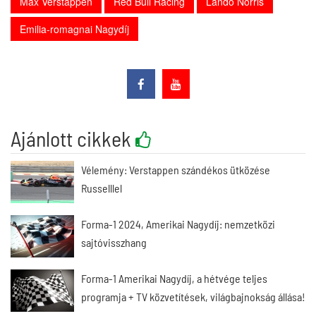
Max Verstappen
Red Bull Racing
Lando Norris
Emilia-romagnai Nagydíj
Ajánlott cikkek
Vélemény: Verstappen szándékos ütközése
Russelllel
Forma-1 2024, Amerikai Nagydíj: nemzetközi
sajtóvisszhang
Forma-1 Amerikai Nagydíj, a hétvége teljes
programja + TV közvetítések, világbajnokság állása!