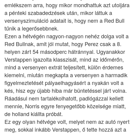
emlékszem arra, hogy mikor mondhattuk azt utoljára
a pénteki szabadedzések után, mikor láttuk a
versenyszimuláció adatait is, hogy nem a Red Bull
tűnik a legerősebbnek.
Ezen a hétvégén nagyon-nagyon nehéz dolga volt a
Red Bullnak, amit jól mutat, hogy Perez csak a 8.
helyen zárt 54 másodperc hátránnyal. Ugyanakkor
Verstappen igazolta klasszisát, mind az időmérőn,
mind a versenyen extrát teljesített, külön érdemes
kiemelni, miután megkapta a versenyen a harmadik
figyelmeztetését pályaelhagyásért a nyakán volt a
kés, hisz egy újabb hiba már büntetéssel járt volna.
Ráadásul nem tartalékolhatott, padlógázzal kellett
mennie, Norris egyre fenyegetőbb közelsége miatt,
de holland kiállta próbát.
Ez egy olyan hétvége volt, melyet nem az autó nyert
meg, sokkal inkább Verstappen, ő tette hozzá azt a