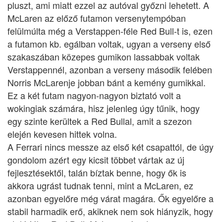
pluszt, ami miatt ezzel az autóval győzni lehetett. A
McLaren az előző futamon versenytempóban
felülmúlta még a Verstappen-féle Red Bull-t is, ezen
a futamon kb. egálban voltak, ugyan a verseny első
szakaszában közepes gumikon lassabbak voltak
Verstappennél, azonban a verseny második felében
Norris McLarenje jobban bánt a kemény gumikkal.
Ez a két futam nagyon-nagyon biztató volt a
wokingiak számára, hisz jelenleg úgy tűnik, hogy
egy szinte kerültek a Red Bullal, amit a szezon
elején kevesen hittek volna.
A Ferrari nincs messze az első két csapattól, de úgy
gondolom azért egy kicsit többet vártak az új
fejlesztésektől, talán bíztak benne, hogy ők is
akkora ugrást tudnak tenni, mint a McLaren, ez
azonban egyelőre még várat magára. Ők egyelőre a
stabil harmadik erő, akiknek nem sok hiányzik, hogy