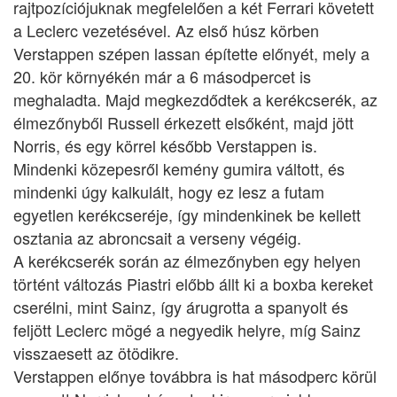
rajtpozíciójuknak megfelelően a két Ferrari követett
a Leclerc vezetésével. Az első húsz körben
Verstappen szépen lassan építette előnyét, mely a
20. kör környékén már a 6 másodpercet is
meghaladta. Majd megkezdődtek a kerékcserék, az
élmezőnyből Russell érkezett elsőként, majd jött
Norris, és egy körrel később Verstappen is.
Mindenki közepesről kemény gumira váltott, és
mindenki úgy kalkulált, hogy ez lesz a futam
egyetlen kerékcseréje, így mindenkinek be kellett
osztania az abroncsait a verseny végéig.
A kerékcserék során az élmezőnyben egy helyen
történt változás Piastri előbb állt ki a boxba kereket
cserélni, mint Sainz, így árugrotta a spanyolt és
feljött Leclerc mögé a negyedik helyre, míg Sainz
visszaesett az ötödikre.
Verstappen előnye továbbra is hat másodperc körül