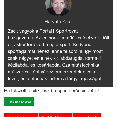
Horváth Zsolt
Zsolt vagyok a Portal1 Sportrovat
házigazdája. Az én sorsom a 90-es foci vb-n dőlt
el, akkor fertőzött meg a sport. Kedvenc
sportágaimat nehéz lenne felsorolni, így most
csak négyet emelnék ki: labdarúgás, forma-1,
kézilabda, és kosárlabda. Számítástechnikai
műszerészként végeztem, szeretek olvasni,
főzni, és fontosnak tartom a tárgyilagosságot.
Ha tetszett a cikk, oszd meg ismerőseiddel is!
Link másolása