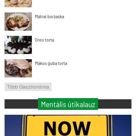
Mátrai borzaska
Oreo torta
Mákos guba torta
Több Gasztronómia
Mentális útikalauz