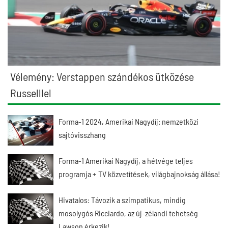
Vélemény: Verstappen szándékos ütközése
Russelllel
Forma-1 2024, Amerikai Nagydíj: nemzetközi
sajtóvisszhang
Forma-1 Amerikai Nagydíj, a hétvége teljes
programja + TV közvetítések, világbajnokság állása!
Hivatalos: Távozik a szimpatikus, mindig
mosolygós Ricciardo, az új-zélandi tehetség
Lawson érkezik!