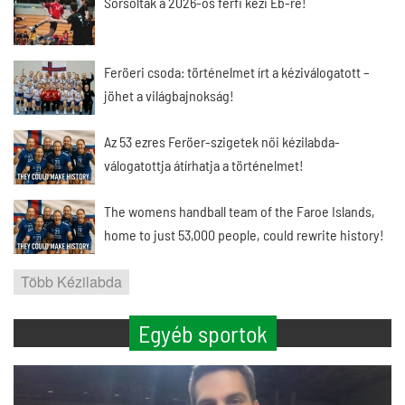
Sorsoltak a 2026-os férfi kézi Eb-re!
Feröeri csoda: történelmet írt a kéziválogatott –
jöhet a világbajnokság!
Az 53 ezres Feröer-szigetek női kézilabda-
válogatottja átírhatja a történelmet!
The womens handball team of the Faroe Islands,
home to just 53,000 people, could rewrite history!
Több Kézilabda
Egyéb sportok