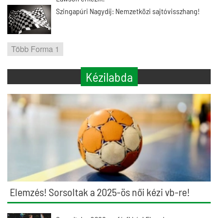
Szingapúri Nagydíj: Nemzetközi sajtóvisszhang!
Több Forma 1
Kézilabda
Elemzés! Sorsoltak a 2025-ös női kézi vb-re!