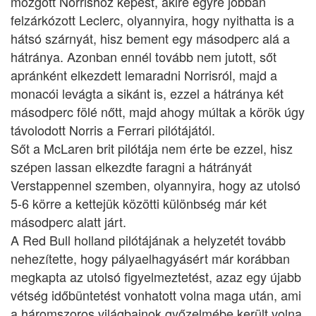
mozgott Norrishoz képest, akire egyre jobban
felzárkózott Leclerc, olyannyira, hogy nyithatta is a
hátsó szárnyát, hisz bement egy másodperc alá a
hátránya. Azonban ennél tovább nem jutott, sőt
apránként elkezdett lemaradni Norrisról, majd a
monacói levágta a sikánt is, ezzel a hátránya két
másodperc fölé nőtt, majd ahogy múltak a körök úgy
távolodott Norris a Ferrari pilótájától.
Sőt a McLaren brit pilótája nem érte be ezzel, hisz
szépen lassan elkezdte faragni a hátrányát
Verstappennel szemben, olyannyira, hogy az utolsó
5-6 körre a kettejük közötti különbség már két
másodperc alatt járt.
A Red Bull holland pilótájának a helyzetét tovább
nehezítette, hogy pályaelhagyásért már korábban
megkapta az utolsó figyelmeztetést, azaz egy újabb
vétség időbüntetést vonhatott volna maga után, ami
a háromszoros világbajnok győzelmébe került volna.