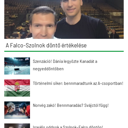
A Falco-Szolnok döntő értékelése
Szenzáció! Dánia legyőzte Kanadát a
negyeddöntőben
Történelmi siker: bennmaradtunk az A-csoportban!
Norvég zakó! Bennmaradás? Svájctól függ!
Irreális oddsok a Szolnok–Falco döntőn!