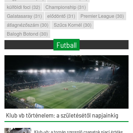
külföldi foci (32)
Championship (31)
Galatasaray (31)
elődöntő (31)
Premier League (30)
átlagnézőszám (30)
Szűcs Kornél (30)
Balogh Botond (30)
Futball
Klub vb történelem: a születésétől napjainkig
Klub-vb: a tornán szereplő csapatok piaci értéke