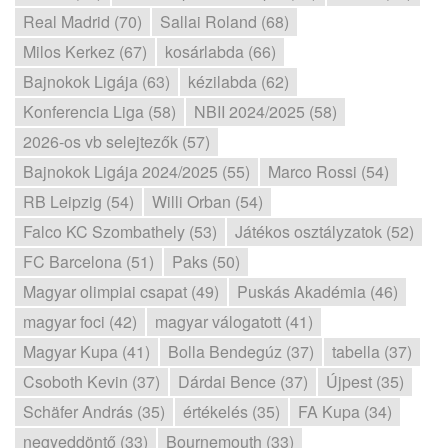
Real Madrid (70)
Sallai Roland (68)
Milos Kerkez (67)
kosárlabda (66)
Bajnokok Ligája (63)
kézilabda (62)
Konferencia Liga (58)
NBII 2024/2025 (58)
2026-os vb selejtezők (57)
Bajnokok Ligája 2024/2025 (55)
Marco Rossi (54)
RB Leipzig (54)
Willi Orban (54)
Falco KC Szombathely (53)
Játékos osztályzatok (52)
FC Barcelona (51)
Paks (50)
Magyar olimpiai csapat (49)
Puskás Akadémia (46)
magyar foci (42)
magyar válogatott (41)
Magyar Kupa (41)
Bolla Bendegúz (37)
tabella (37)
Csoboth Kevin (37)
Dárdai Bence (37)
Újpest (35)
Schäfer András (35)
értékelés (35)
FA Kupa (34)
negyeddöntő (33)
Bournemouth (33)