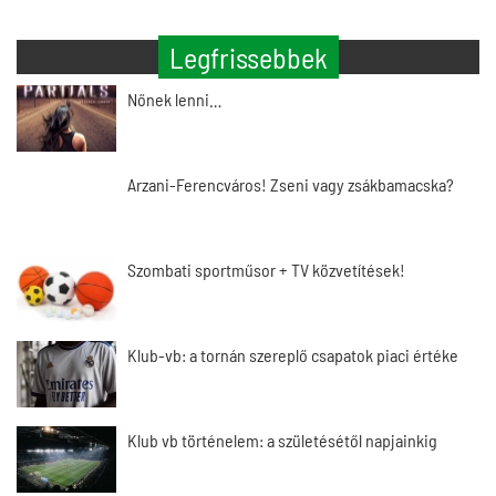
Legfrissebbek
Nőnek lenni…
Arzani-Ferencváros! Zseni vagy zsákbamacska?
Szombati sportműsor + TV közvetítések!
Klub-vb: a tornán szereplő csapatok piaci értéke
Klub vb történelem: a születésétől napjainkig