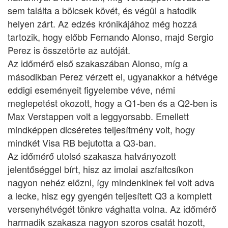
sem találta a bölcsek kövét, és végül a hatodik
helyen zárt. Az edzés krónikájához még hozzá
tartozik, hogy előbb Fernando Alonso, majd Sergio
Perez is összetörte az autóját.
Az időmérő első szakaszában Alonso, míg a
másodikban Perez vérzett el, ugyanakkor a hétvége
eddigi eseményeit figyelembe véve, némi
meglepetést okozott, hogy a Q1-ben és a Q2-ben is
Max Verstappen volt a leggyorsabb. Emellett
mindképpen dicséretes teljesítmény volt, hogy
mindkét Visa RB bejutotta a Q3-ban.
Az időmérő utolsó szakasza hatványozott
jelentőséggel bírt, hisz az imolai aszfaltcsíkon
nagyon nehéz előzni, így mindenkinek fel volt adva
a lecke, hisz egy gyengén teljesített Q3 a komplett
versenyhétvégét tönkre vághatta volna. Az időmérő
harmadik szakasza nagyon szoros csatát hozott,