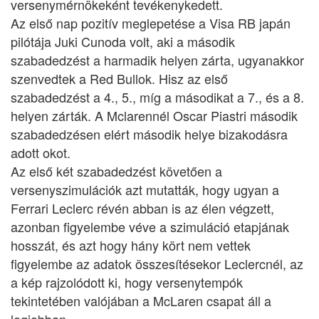
versenymérnökeként tevékenykedett.
Az első nap pozitív meglepetése a Visa RB japán
pilótája Juki Cunoda volt, aki a második
szabadedzést a harmadik helyen zárta, ugyanakkor
szenvedtek a Red Bullok. Hisz az első
szabadedzést a 4., 5., míg a másodikat a 7., és a 8.
helyen zárták. A Mclarennél Oscar Piastri második
szabadedzésen elért második helye bizakodásra
adott okot.
Az első két szabadedzést követően a
versenyszimulációk azt mutatták, hogy ugyan a
Ferrari Leclerc révén abban is az élen végzett,
azonban figyelembe véve a szimuláció etapjának
hosszát, és azt hogy hány kört nem vettek
figyelembe az adatok összesítésekor Leclercnél, az
a kép rajzolódott ki, hogy versenytempók
tekintetében valójában a McLaren csapat áll a