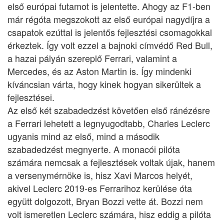
első európai futamot is jelentette. Ahogy az F1-ben
már régóta megszokott az első európai nagydíjra a
csapatok ezúttal is jelentős fejlesztési csomagokkal
érkeztek. Így volt ezzel a bajnoki címvédő Red Bull,
a hazai pályán szereplő Ferrari, valamint a
Mercedes, és az Aston Martin is. Így mindenki
kíváncsian várta, hogy kinek hogyan sikerültek a
fejlesztései.
Az első két szabadedzést követően első ránézésre
a Ferrari lehetett a legnyugodtabb, Charles Leclerc
ugyanis mind az első, mind a második
szabadedzést megnyerte. A monacói pilóta
számára nemcsak a fejlesztések voltak újak, hanem
a versenymérnöke is, hisz Xavi Marcos helyét,
akivel Leclerc 2019-es Ferrarihoz kerülése óta
együtt dolgozott, Bryan Bozzi vette át. Bozzi nem
volt ismeretlen Leclerc számára, hisz eddig a pilóta