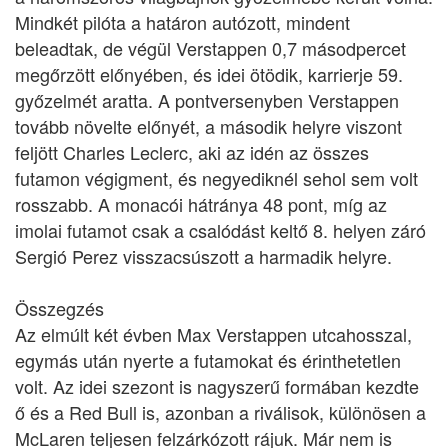
Mindkét pilóta a határon autózott, mindent
beleadtak, de végül Verstappen 0,7 másodpercet
megőrzött előnyében, és idei ötödik, karrierje 59.
győzelmét aratta. A pontversenyben Verstappen
tovább növelte előnyét, a második helyre viszont
feljött Charles Leclerc, aki az idén az összes
futamon végigment, és negyediknél sehol sem volt
rosszabb. A monacói hátránya 48 pont, míg az
imolai futamot csak a csalódást keltő 8. helyen záró
Sergió Perez visszacsúszott a harmadik helyre.
Összegzés
Az elmúlt két évben Max Verstappen utcahosszal,
egymás után nyerte a futamokat és érinthetetlen
volt. Az idei szezont is nagyszerű formában kezdte
ő és a Red Bull is, azonban a riválisok, különösen a
McLaren teljesen felzárkózott rájuk. Már nem is