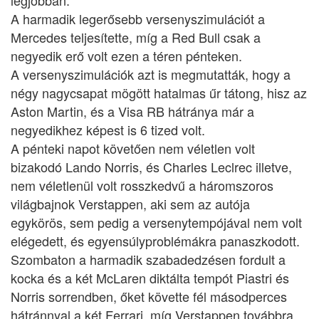
legjobban.
A harmadik legerősebb versenyszimulációt a
Mercedes teljesítette, míg a Red Bull csak a
negyedik erő volt ezen a téren pénteken.
A versenyszimulációk azt is megmutatták, hogy a
négy nagycsapat mögött hatalmas űr tátong, hisz az
Aston Martin, és a Visa RB hátránya már a
negyedikhez képest is 6 tized volt.
A pénteki napot követően nem véletlen volt
bizakodó Lando Norris, és Charles Leclrec illetve,
nem véletlenül volt rosszkedvű a háromszoros
világbajnok Verstappen, aki sem az autója
egykörös, sem pedig a versenytempójával nem volt
elégedett, és egyensúlyproblémákra panaszkodott.
Szombaton a harmadik szabadedzésen fordult a
kocka és a két McLaren diktálta tempót Piastri és
Norris sorrendben, őket követte fél másodperces
hátránnyal a két Ferrari, míg Verstappen továbbra