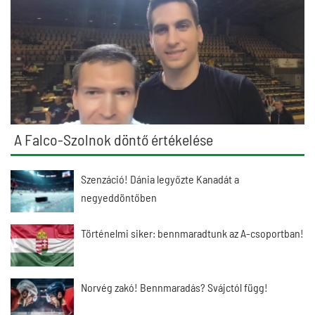
A Falco-Szolnok döntő értékelése
Szenzáció! Dánia legyőzte Kanadát a
negyeddöntőben
Történelmi siker: bennmaradtunk az A-csoportban!
Norvég zakó! Bennmaradás? Svájctól függ!