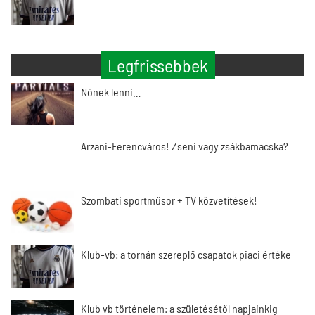
Legfrissebbek
Nőnek lenni…
Arzani-Ferencváros! Zseni vagy zsákbamacska?
Szombati sportműsor + TV közvetítések!
Klub-vb: a tornán szereplő csapatok piaci értéke
Klub vb történelem: a születésétől napjainkig