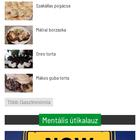
Szakállas pogácsa
Mátrai borzaska
Oreo torta
Mákos guba torta
Több Gasztronómia
Mentális útikalauz