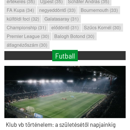
értékelés (35)
Újpest (35)
Schäfer András (35)
FA Kupa (34)
negyeddöntő (33)
Bournemouth (33)
külföldi foci (32)
Galatasaray (31)
Championship (31)
elődöntő (31)
Szűcs Kornél (30)
Premier League (30)
Balogh Botond (30)
átlagnézőszám (30)
Futball
Klub vb történelem: a születésétől napjainkig