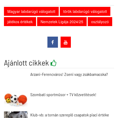
Magyar labdarúgó válogatott
török labdarúgó válogatott
játékos értékek
Nemzetek Ligája 2024/25
osztályozó
Ajánlott cikkek
Arzani-Ferencváros! Zseni vagy zsákbamacska?
Szombati sportműsor + TV közvetítések!
Klub-vb: a tornán szereplő csapatok piaci értéke