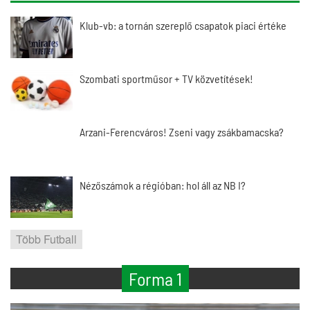
Klub-vb: a tornán szereplő csapatok piaci értéke
Szombati sportműsor + TV közvetítések!
Arzani-Ferencváros! Zseni vagy zsákbamacska?
Nézőszámok a régióban: hol áll az NB I?
Több Futball
Forma 1