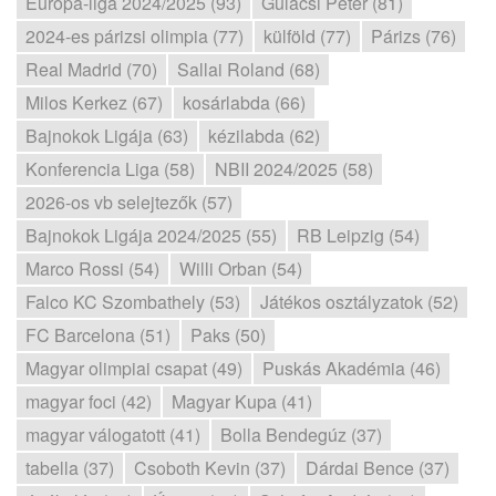
Európa-liga 2024/2025 (93)
Gulácsi Péter (81)
2024-es párizsi olimpia (77)
külföld (77)
Párizs (76)
Real Madrid (70)
Sallai Roland (68)
Milos Kerkez (67)
kosárlabda (66)
Bajnokok Ligája (63)
kézilabda (62)
Konferencia Liga (58)
NBII 2024/2025 (58)
2026-os vb selejtezők (57)
Bajnokok Ligája 2024/2025 (55)
RB Leipzig (54)
Marco Rossi (54)
Willi Orban (54)
Falco KC Szombathely (53)
Játékos osztályzatok (52)
FC Barcelona (51)
Paks (50)
Magyar olimpiai csapat (49)
Puskás Akadémia (46)
magyar foci (42)
Magyar Kupa (41)
magyar válogatott (41)
Bolla Bendegúz (37)
tabella (37)
Csoboth Kevin (37)
Dárdai Bence (37)