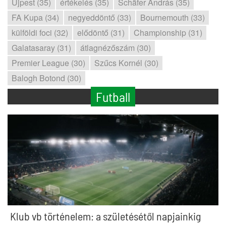
Újpest (35)
értékelés (35)
Schäfer András (35)
FA Kupa (34)
negyeddöntő (33)
Bournemouth (33)
külföldi foci (32)
elődöntő (31)
Championship (31)
Galatasaray (31)
átlagnézőszám (30)
Premier League (30)
Szűcs Kornél (30)
Balogh Botond (30)
Futball
Klub vb történelem: a születésétől napjainkig