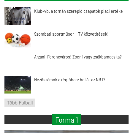
Klub-vb: a tornán szereplő csapatok piaci értéke
Szombati sportműsor + TV közvetítések!
Arzani-Ferencváros! Zseni vagy zsákbamacska?
Nézőszámok a régióban: hol áll az NB I?
Több Futball
Forma 1