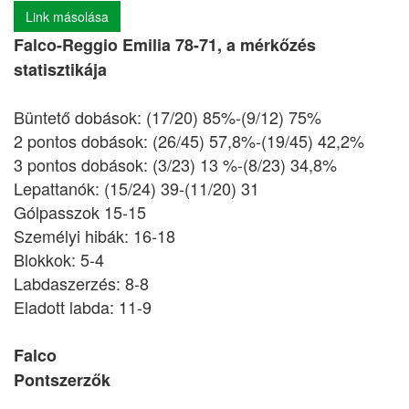
Link másolása
Falco-Reggio Emilia 78-71, a mérkőzés
statisztikája
Büntető dobások: (17/20) 85%-(9/12) 75%
2 pontos dobások: (26/45) 57,8%-(19/45) 42,2%
3 pontos dobások: (3/23) 13 %-(8/23) 34,8%
Lepattanók: (15/24) 39-(11/20) 31
Gólpasszok 15-15
Személyi hibák: 16-18
Blokkok: 5-4
Labdaszerzés: 8-8
Eladott labda: 11-9
Falco
Pontszerzők