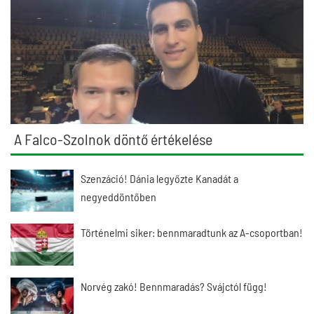
A Falco-Szolnok döntő értékelése
Szenzáció! Dánia legyőzte Kanadát a
negyeddöntőben
Történelmi siker: bennmaradtunk az A-csoportban!
Norvég zakó! Bennmaradás? Svájctól függ!