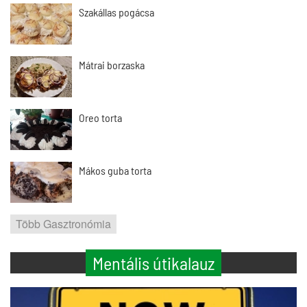
Szakállas pogácsa
Mátrai borzaska
Oreo torta
Mákos guba torta
Több Gasztronómia
Mentális útikalauz