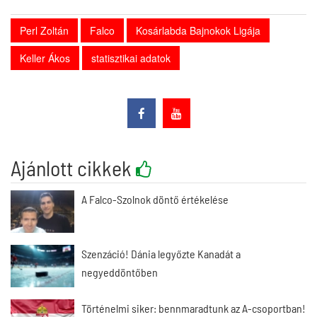
Perl Zoltán
Falco
Kosárlabda Bajnokok Ligája
Keller Ákos
statisztikai adatok
Ajánlott cikkek
A Falco-Szolnok döntő értékelése
Szenzáció! Dánia legyőzte Kanadát a
negyeddöntőben
Történelmi siker: bennmaradtunk az A-csoportban!