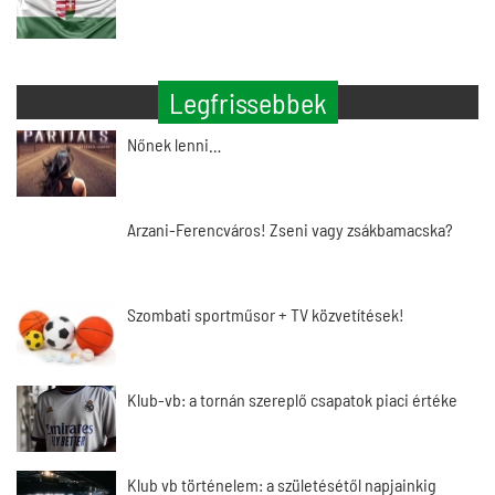
Legfrissebbek
Nőnek lenni…
Arzani-Ferencváros! Zseni vagy zsákbamacska?
Szombati sportműsor + TV közvetítések!
Klub-vb: a tornán szereplő csapatok piaci értéke
Klub vb történelem: a születésétől napjainkig