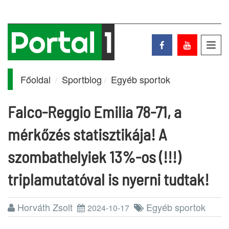
Toggl
navig
Főoldal
Sportblog
Egyéb sportok
Falco-Reggio Emilia 78-71, a
mérkőzés statisztikája! A
szombathelyiek 13%-os (!!!)
triplamutatóval is nyerni tudtak!
Horváth Zsolt
Egyéb sportok
2024-10-17