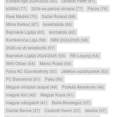
Európa-liga 2024/2025 (93)
Gulácsi Péter (81)
külföld (77)
2024-es párizsi olimpia (77)
Párizs (76)
Real Madrid (70)
Sallai Roland (68)
Milos Kerkez (67)
kosárlabda (66)
Bajnokok Ligája (63)
kézilabda (62)
Konferencia Liga (58)
NBII 2024/2025 (58)
2026-os vb selejtezők (57)
Bajnokok Ligája 2024/2025 (55)
RB Leipzig (54)
Willi Orban (54)
Marco Rossi (54)
Falco KC Szombathely (53)
Játékos osztályzatok (52)
FC Barcelona (51)
Paks (50)
Magyar olimpiai csapat (49)
Puskás Akadémia (46)
magyar foci (42)
Magyar Kupa (41)
magyar válogatott (41)
Bolla Bendegúz (37)
Dárdai Bence (37)
Csoboth Kevin (37)
tabella (37)