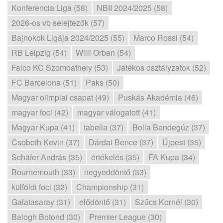
Konferencia Liga (58)
NBII 2024/2025 (58)
2026-os vb selejtezők (57)
Bajnokok Ligája 2024/2025 (55)
Marco Rossi (54)
RB Leipzig (54)
Willi Orban (54)
Falco KC Szombathely (53)
Játékos osztályzatok (52)
FC Barcelona (51)
Paks (50)
Magyar olimpiai csapat (49)
Puskás Akadémia (46)
magyar foci (42)
magyar válogatott (41)
Magyar Kupa (41)
tabella (37)
Bolla Bendegúz (37)
Csoboth Kevin (37)
Dárdai Bence (37)
Újpest (35)
Schäfer András (35)
értékelés (35)
FA Kupa (34)
Bournemouth (33)
negyeddöntő (33)
külföldi foci (32)
Championship (31)
Galatasaray (31)
elődöntő (31)
Szűcs Kornél (30)
Balogh Botond (30)
Premier League (30)