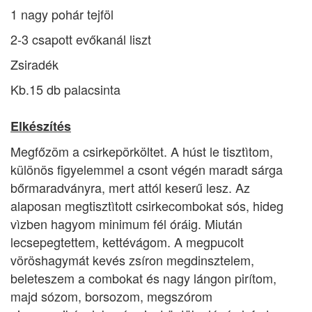
1 nagy pohár tejföl
2-3 csapott evőkanál liszt
Zsiradék
Kb.15 db palacsinta
Elkészítés
Megfőzöm a csirkepörköltet. A húst le tisztìtom,
különös figyelemmel a csont végén maradt sárga
bőrmaradványra, mert attól keserű lesz. Az
alaposan megtisztìtott csirkecombokat sós, hideg
vìzben hagyom minimum fél óráig. Miután
lecsepegtettem, kettévágom. A megpucolt
vöröshagymát kevés zsíron megdinsztelem,
beleteszem a combokat és nagy lángon pirítom,
majd sózom, borsozom, megszórom