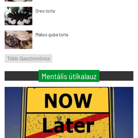
Oreo torta
Mákos guba torta
Több Gasztronómia
Mentális útikalauz