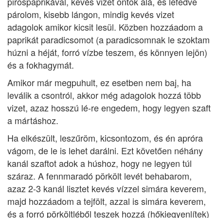
pirospaprikával, kevés vizet öntök alá, és lefedve
párolom, kisebb lángon, mindig kevés vizet
adagolok amikor kicsit lesül. Közben hozzáadom a
paprikát paradicsomot (a paradicsomnak le szoktam
húzni a héját, forró vízbe teszem, és könnyen lejön)
és a fokhagymát.
Amikor már megpuhult, ez esetben nem baj, ha
leválik a csontról, akkor még adagolok hozzá több
vizet, azaz hosszú lé-re engedem, hogy legyen szaft
a mártáshoz.
Ha elkészült, leszűröm, kicsontozom, és én apróra
vágom, de le is lehet darálni. Ezt követően néhány
kanál szaftot adok a húshoz, hogy ne legyen túl
száraz. A fennmaradó pörkölt levét behabarom,
azaz 2-3 kanál lisztet kevés vízzel simára keverem,
majd hozzáadom a tejfölt, azzal is simára keverem,
és a forró pörköltléből teszek hozzá (hőkiegyenlítek)