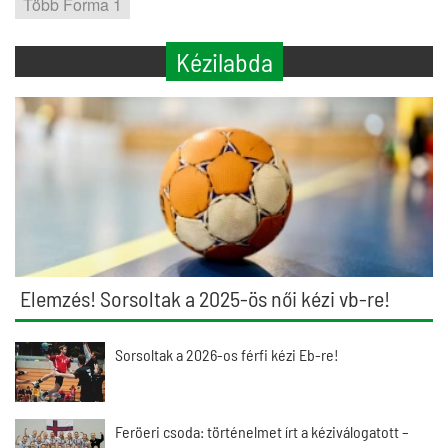
Több Forma 1
Kézilabda
Elemzés! Sorsoltak a 2025-ös női kézi vb-re!
Sorsoltak a 2026-os férfi kézi Eb-re!
Feröeri csoda: történelmet írt a kéziválogatott –