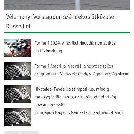
Vélemény: Verstappen szándékos ütközése
Russelllel
Forma-1 2024, Amerikai Nagydíj: nemzetközi
sajtóvisszhang
Forma-1 Amerikai Nagydíj, a hétvége teljes
programja + TV közvetítések, világbajnokság állása!
Hivatalos: Távozik a szimpatikus, mindig
mosolygós Ricciardo, az új-zélandi tehetség
Lawson érkezik!
Szingapúri Nagydíj: Nemzetközi sajtóvisszhang!