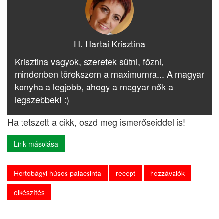
H. Hartai Krisztina
Krisztina vagyok, szeretek sütni, főzni,
mindenben törekszem a maximumra... A magyar
konyha a legjobb, ahogy a magyar nők a
legszebbek! :)
Ha tetszett a cikk, oszd meg ismerőseiddel is!
Link másolása
Hortobágyi húsos palacsinta
recept
hozzávalók
elkészítés