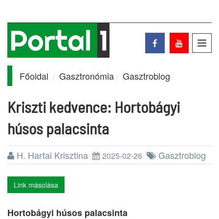
Toggl
navig
Főoldal
Gasztronómia
Gasztroblog
Kriszti kedvence: Hortobágyi
húsos palacsinta
H. Hartai Krisztina
Gasztroblog
2025-02-26
Link másolása
Hortobágyi húsos palacsinta