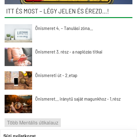
ITT ÉS MOST – LÉGY JELEN ÉS ÉREZD…!
Önismeret 4. – Tanulási zóna…
Önismeret 3. rész - a naplózás titkai
Önismereti út - 2.etap
Önismeret… iránytű saját magunkhoz - 1.rész
Több Mentális útikalauz
Süti nyilatkozat