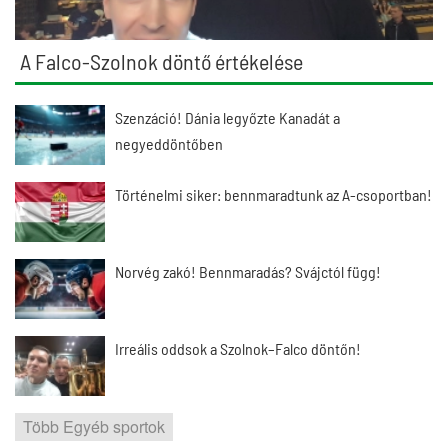
A Falco-Szolnok döntő értékelése
Szenzáció! Dánia legyőzte Kanadát a
negyeddöntőben
Történelmi siker: bennmaradtunk az A-csoportban!
Norvég zakó! Bennmaradás? Svájctól függ!
Irreális oddsok a Szolnok–Falco döntőn!
Több Egyéb sportok