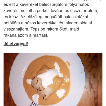
és ezt a keveréket belecsorgatom folyamatos
keverés mellett a pörkölt levébe és összeforralom,
és kész. Az előzőleg megsütött palacsintákat
betöltöm a húsos keverékkel és minden oldalát
visszahajtom. Tepsibe rakom őket, majd
rákanalazom a mártást.
Jó étvágyat!