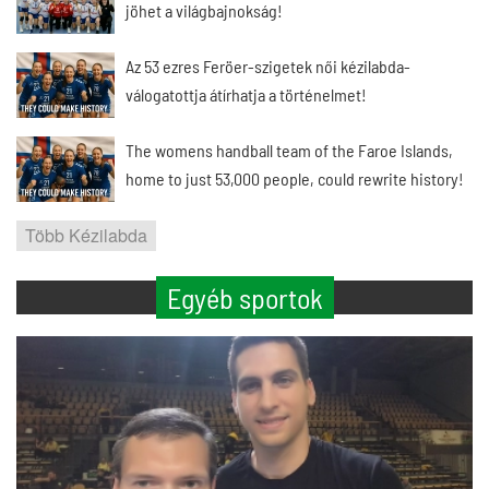
jöhet a világbajnokság!
Az 53 ezres Feröer-szigetek női kézilabda-
válogatottja átírhatja a történelmet!
The womens handball team of the Faroe Islands,
home to just 53,000 people, could rewrite history!
Több Kézilabda
Egyéb sportok