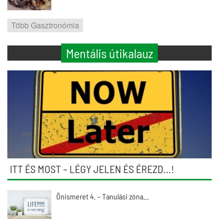
Több Gasztronómia
Mentális útikalauz
ITT ÉS MOST – LÉGY JELEN ÉS ÉREZD…!
Önismeret 4. – Tanulási zóna…