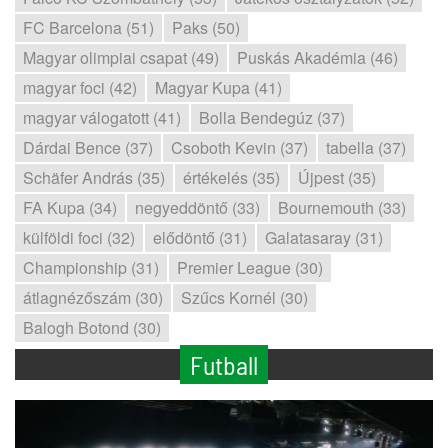
FC Barcelona (51)
Paks (50)
Magyar olimpiai csapat (49)
Puskás Akadémia (46)
magyar foci (42)
Magyar Kupa (41)
magyar válogatott (41)
Bolla Bendegúz (37)
Dárdai Bence (37)
Csoboth Kevin (37)
tabella (37)
Schäfer András (35)
értékelés (35)
Újpest (35)
FA Kupa (34)
negyeddöntő (33)
Bournemouth (33)
külföldi foci (32)
elődöntő (31)
Galatasaray (31)
Championship (31)
Premier League (30)
átlagnézőszám (30)
Szűcs Kornél (30)
Balogh Botond (30)
Futball