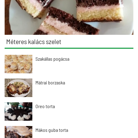
Méteres kalács szelet
Szakállas pogácsa
Mátrai borzaska
Oreo torta
Mákos guba torta