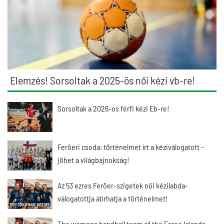
Elemzés! Sorsoltak a 2025-ös női kézi vb-re!
Sorsoltak a 2026-os férfi kézi Eb-re!
Feröeri csoda: történelmet írt a kéziválogatott –
jöhet a világbajnokság!
Az 53 ezres Feröer-szigetek női kézilabda-
válogatottja átírhatja a történelmet!
The womens handball team of the Faroe Islands,