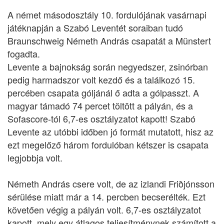
A német másodosztály 10. fordulójának vasárnapi
játéknapján a Szabó Leventét soraiban tudó
Braunschweig Németh András csapatát a Münstert
fogadta.
Levente a bajnokság során negyedszer, zsinórban
pedig harmadszor volt kezdő és a találkozó 15.
percében csapata góljánál ő adta a gólpasszt. A
magyar támadó 74 percet töltött a pályán, és a
Sofascore-tól 6,7-es osztályzatot kapott! Szabó
Levente az utóbbi időben jó formát mutatott, hisz az
ezt megelőző három fordulóban kétszer is csapata
legjobbja volt.
Németh András csere volt, de az izlandi Friðjónsson
sérülése miatt már a 14. percben becserélték. Ezt
követően végig a pályán volt. 6,7-es osztályzatot
kapott, mely egy átlagos teljesítménynek számított a