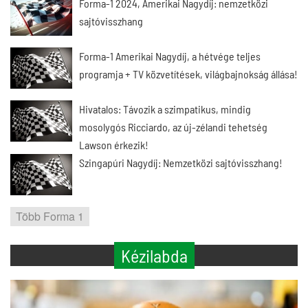
Forma-1 2024, Amerikai Nagydíj: nemzetközi
sajtóvisszhang
Forma-1 Amerikai Nagydíj, a hétvége teljes
programja + TV közvetítések, világbajnokság állása!
Hivatalos: Távozik a szimpatikus, mindig
mosolygós Ricciardo, az új-zélandi tehetség
Lawson érkezik!
Szingapúri Nagydíj: Nemzetközi sajtóvisszhang!
Több Forma 1
Kézilabda