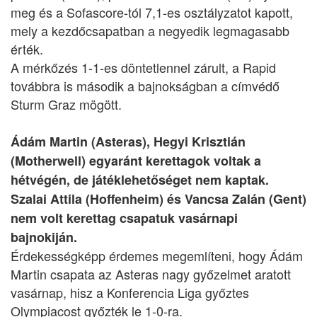
meg és a Sofascore-tól 7,1-es osztályzatot kapott,
mely a kezdőcsapatban a negyedik legmagasabb
érték.
A mérkőzés 1-1-es döntetlennel zárult, a Rapid
továbbra is második a bajnokságban a címvédő
Sturm Graz mögött.
Ádám Martin (Asteras), Hegyi Krisztián
(Motherwell) egyaránt kerettagok voltak a
hétvégén, de játéklehetőséget nem kaptak.
Szalai Attila (Hoffenheim) és Vancsa Zalán (Gent)
nem volt kerettag csapatuk vasárnapi
bajnokiján.
Érdekességképp érdemes megemlíteni, hogy Ádám
Martin csapata az Asteras nagy győzelmet aratott
vasárnap, hisz a Konferencia Liga győztes
Olympiacost győzték le 1-0-ra.