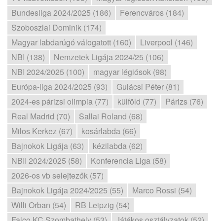
Bundesliga 2024/2025 (186)
Ferencváros (184)
Szoboszlai Dominik (174)
Magyar labdarúgó válogatott (160)
Liverpool (146)
NBI (138)
Nemzetek Ligája 2024/25 (106)
NBI 2024/2025 (100)
magyar légiósok (98)
Európa-liga 2024/2025 (93)
Gulácsi Péter (81)
2024-es párizsi olimpia (77)
külföld (77)
Párizs (76)
Real Madrid (70)
Sallai Roland (68)
Milos Kerkez (67)
kosárlabda (66)
Bajnokok Ligája (63)
kézilabda (62)
NBII 2024/2025 (58)
Konferencia Liga (58)
2026-os vb selejtezők (57)
Bajnokok Ligája 2024/2025 (55)
Marco Rossi (54)
Willi Orban (54)
RB Leipzig (54)
Falco KC Szombathely (53)
Játékos osztályzatok (52)