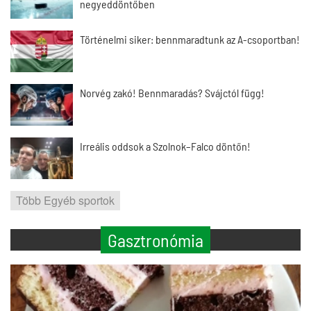
negyeddöntőben
Történelmi siker: bennmaradtunk az A-csoportban!
Norvég zakó! Bennmaradás? Svájctól függ!
Irreális oddsok a Szolnok–Falco döntőn!
Több Egyéb sportok
Gasztronómia