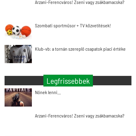
Arzani-Ferencváros! Zseni vagy zsákbamacska?
Szombati sportműsor + TV közvetítések!
Klub-vb: a tornán szereplő csapatok piaci értéke
Legfrissebbek
Nőnek lenni…
Arzani-Ferencváros! Zseni vagy zsákbamacska?