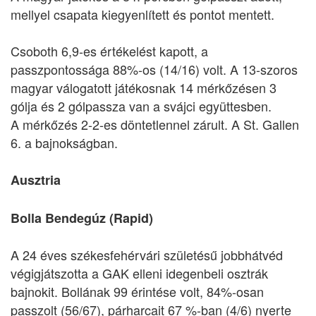
mellyel csapata kiegyenlített és pontot mentett.
Csoboth 6,9-es értékelést kapott, a
passzpontossága 88%-os (14/16) volt. A 13-szoros
magyar válogatott játékosnak 14 mérkőzésen 3
gólja és 2 gólpassza van a svájci együttesben.
A mérkőzés 2-2-es döntetlennel zárult. A St. Gallen
6. a bajnokságban.
Ausztria
Bolla Bendegúz (Rapid)
A 24 éves székesfehérvári születésű jobbhátvéd
végigjátszotta a GAK elleni idegenbeli osztrák
bajnokit. Bollának 99 érintése volt, 84%-osan
passzolt (56/67), párharcait 67 %-ban (4/6) nyerte