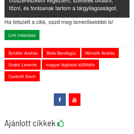
műszerészként végeztem, szeretek olvasni,
főzni, és fontosnak tartom a tárgyilagosságot.
Ha tetszett a cikk, oszd meg ismerőseiddel is!
Link másolása
Schäfer András
Bolla Bendegúz
Németh András
Szabó Levente
magyar légiósok külföldön
Csoboth Kevin
Ajánlott cikkek