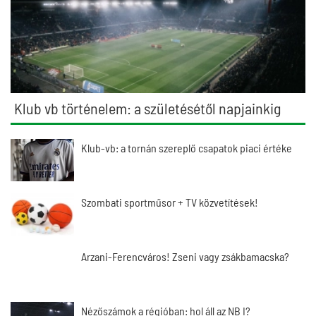
Klub vb történelem: a születésétől napjainkig
Klub-vb: a tornán szereplő csapatok piaci értéke
Szombati sportműsor + TV közvetítések!
Arzani-Ferencváros! Zseni vagy zsákbamacska?
Nézőszámok a régióban: hol áll az NB I?