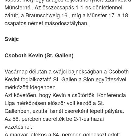
Münsternél. Az összecsapás 1-1-es döntetlennel
zárult, a Braunschweig 16., míg a Münster 17. a 18
csapatos német másodosztályban.
Svájc
Csoboth Kevin (St. Gallen)
Vasárnap délután a svájci bajnokságban a Csoboth
Kevint foglalkoztató St. Gallen a Sion együttesével
mérkőzött idegenben.
Azt követően, hogy Kevin a csütörtöki Konferencia
Liga mérkőzésen először volt kezdő a St.
Gallenben, ezúttal ismét csereként lépett pályára.
Az 58. percben cserélték be 2-1-es hazai
vezetésnél.
A magyar játékos a 84. percben gólpasszt adott,