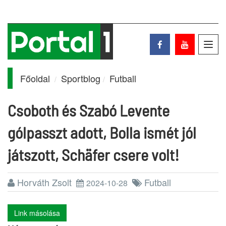
Toggl
navig
Főoldal
Sportblog
Futball
Csoboth és Szabó Levente
gólpasszt adott, Bolla ismét jól
játszott, Schäfer csere volt!
Horváth Zsolt
Futball
2024-10-28
Link másolása