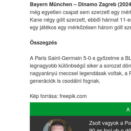
Bayern München – Dinamo Zagreb (2024
még egyetlen csapat sem szerzett egy mér
Kane négy gólt szerzett, ebből hármat 11-es
egy játékos egy mérkőzésen három gólt sz
Összegzés
A Paris Saint-Germain 5-0-s győzelme a BL-
legnagyobb különbségű siker a sorozat dö
nagyarányú meccsei legendásak voltak, a P
generációk is csodálni fognak.
Kép forrása: freepik.com
A
Zsolt vagyok a Po
90-es foci vb-n dő