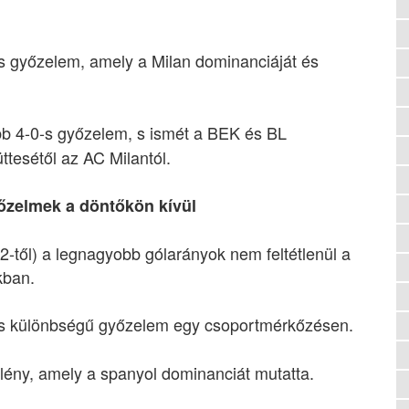
s győzelem, amely a Milan dominanciáját és
b 4-0-s győzelem, s ismét a BEK és BL
tesétől az AC Milantól.
zelmek a döntőkön kívül
-től) a legnagyobb gólarányok nem feltétlenül a
kban.
s különbségű győzelem egy csoportmérkőzésen.
ölény, amely a spanyol dominanciát mutatta.