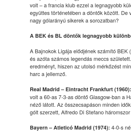
volt – a francia klub ezzel a legnagyobb 
együttes történetében a döntők között. De
nagy gólarányú sikerek a sorozatban?
A BEK és BL döntők legnagyobb különb
A Bajnokok Ligája elődjének számító BEK 
és azóta számos legendás meccs született. 
eredményt, hiszen az utolsó mérkőzést mindi
harc a jellemző.
Real Madrid – Eintracht Frankfurt (1960)
volt a 60-as 7-3-as döntő Glasgow-ban a H
néző látott. Az összecsapáson minden idők
gólt szerzett, Alfredo Di Stefano háromszo
4-0-s né
Bayern – Atleticó Madrid (1974):