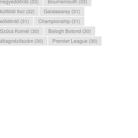
negyeddöntő (33)
Bournemouth (33)
külföldi foci (32)
Galatasaray (31)
elődöntő (31)
Championship (31)
Szűcs Kornél (30)
Balogh Botond (30)
átlagnézőszám (30)
Premier League (30)