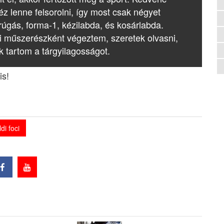
z lenne felsorolni, így most csak négyet
rúgás, forma-1, kézilabda, és kosárlabda.
i műszerészként végeztem, szeretek olvasni,
k tartom a tárgyilagosságot.
is!
ldi foci