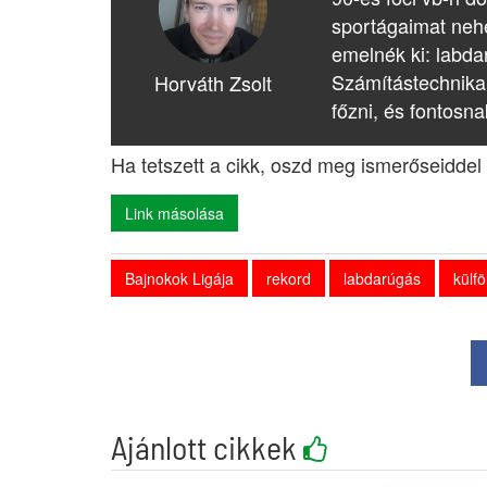
sportágaimat nehé
emelnék ki: labda
Számítástechnika
Horváth Zsolt
főzni, és fontosna
Ha tetszett a cikk, oszd meg ismerőseiddel 
Link másolása
Bajnokok Ligája
rekord
labdarúgás
külfö
Ajánlott cikkek