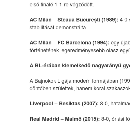
első finálé 1-1-re végződött.
4-0-
AC Milan – Steaua București (1989):
stabilitását demonstrálta.
egy újab
AC Milan – FC Barcelona (1994):
történetének legeredményesebb olasz együt
A BL-érában kiemelkedő nagyarányú győ
A Bajnokok Ligája modern formájában (1992
döntőben születtek, hanem korai szakaszo
8-0, hatalma
Liverpool – Besiktas (2007):
8-0, óriási f
Real Madrid – Malmö (2015):