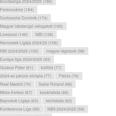
Bundesliga 2024/2025 (186)
Ferencváros (184)
Szoboszlai Dominik (174)
Magyar labdarúgó válogatott (160)
Liverpool (146)
NBI (138)
Nemzetek Ligája 2024/25 (106)
NBI 2024/2025 (100)
magyar légiósok (98)
Európa-liga 2024/2025 (93)
Gulácsi Péter (81)
külföld (77)
2024-es párizsi olimpia (77)
Párizs (76)
Real Madrid (70)
Sallai Roland (68)
Milos Kerkez (67)
kosárlabda (66)
Bajnokok Ligája (63)
kézilabda (62)
Konferencia Liga (58)
NBII 2024/2025 (58)