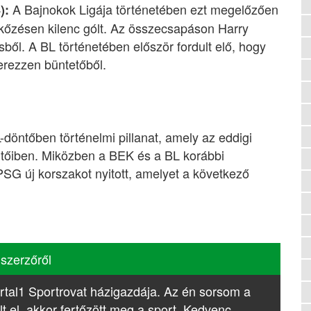
A Bajnokok Ligája történetében ezt megelőzően
):
kőzésen kilenc gólt. Az összecsapáson Harry
ből. A BL történetében először fordult elő, hogy
erezzen büntetőből.
döntőben történelmi pillanat, amely az eddigi
ntőiben. Miközben a BEK és a BL korábbi
SG új korszakot nyitott, amelyet a következő
 szerzőről
rtal1 Sportrovat házigazdája. Az én sorsom a
lt el, akkor fertőzött meg a sport. Kedvenc