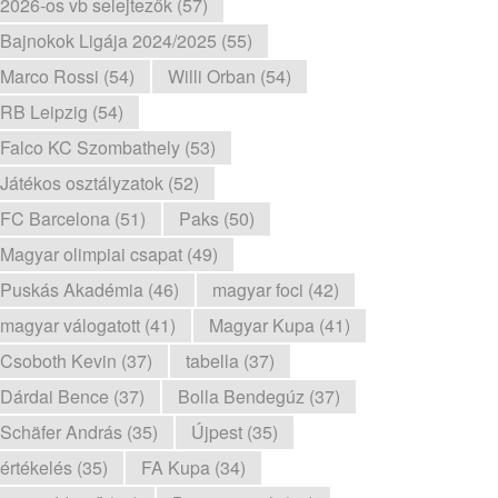
2026-os vb selejtezők (57)
Bajnokok Ligája 2024/2025 (55)
Marco Rossi (54)
Willi Orban (54)
RB Leipzig (54)
Falco KC Szombathely (53)
Játékos osztályzatok (52)
FC Barcelona (51)
Paks (50)
Magyar olimpiai csapat (49)
Puskás Akadémia (46)
magyar foci (42)
magyar válogatott (41)
Magyar Kupa (41)
Csoboth Kevin (37)
tabella (37)
Dárdai Bence (37)
Bolla Bendegúz (37)
Schäfer András (35)
Újpest (35)
értékelés (35)
FA Kupa (34)