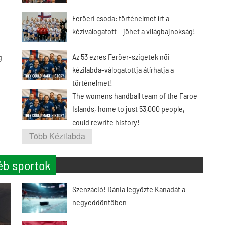
Feröeri csoda: történelmet írt a
kéziválogatott – jöhet a világbajnokság!
Az 53 ezres Feröer-szigetek női
g
kézilabda-válogatottja átírhatja a
történelmet!
The womens handball team of the Faroe
Islands, home to just 53,000 people,
could rewrite history!
Több Kézilabda
éb sportok
Szenzáció! Dánia legyőzte Kanadát a
negyeddöntőben