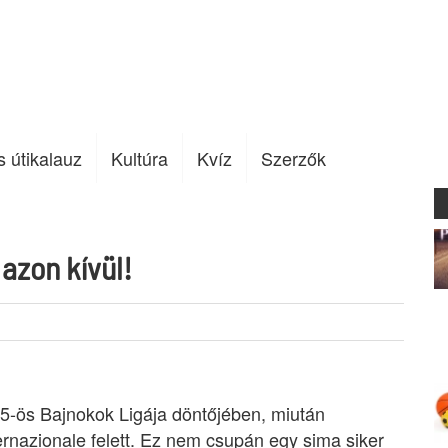
s útikalauz
Kultúra
Kvíz
Szerzők
azon kívül!
25-ös Bajnokok Ligája döntőjében, miután
ernazionale felett. Ez nem csupán egy sima siker