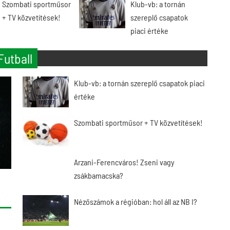
Szombati sportműsor
Klub-vb: a tornán
+ TV közvetítések!
szereplő csapatok
piaci értéke
Futball
Klub-vb: a tornán szereplő csapatok piaci
értéke
Szombati sportműsor + TV közvetítések!
Arzani-Ferencváros! Zseni vagy
zsákbamacska?
Nézőszámok a régióban: hol áll az NB I?