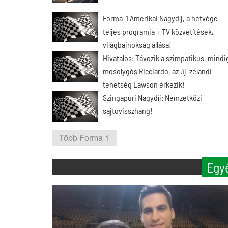
Forma-1 Amerikai Nagydíj, a hétvége
teljes programja + TV közvetítések,
világbajnokság állása!
Hivatalos: Távozik a szimpatikus, mindi
mosolygós Ricciardo, az új-zélandi
tehetség Lawson érkezik!
Szingapúri Nagydíj: Nemzetközi
sajtóvisszhang!
Több Forma 1
Egy