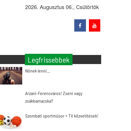
2026. Augusztus 06., Csütörtök
Legfrissebbek
Nőnek lenni…
Arzani-Ferencváros! Zseni vagy
zsákbamacska?
Szombati sportműsor + TV közvetítések!