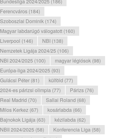
Bundesliga 2024/2025 (186)
Ferencváros (184)
Szoboszlai Dominik (174)
Magyar labdarúgó válogatott (160)
Liverpool (146)
NBI (138)
Nemzetek Ligája 2024/25 (106)
NBI 2024/2025 (100)
magyar légiósok (98)
Európa-liga 2024/2025 (93)
Gulácsi Péter (81)
külföld (77)
2024-es párizsi olimpia (77)
Párizs (76)
Real Madrid (70)
Sallai Roland (68)
Milos Kerkez (67)
kosárlabda (66)
Bajnokok Ligája (63)
kézilabda (62)
NBII 2024/2025 (58)
Konferencia Liga (58)