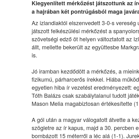
Kiegyenlített mérkőzést játszottunk az í
a hajrában két pontrúgásból maga javára 
Az izlandiaktól elszenvedett 3-0-s vereség 
játszott felkészülési mérkőzést a spanyolor
szövetségi edző öt helyen változtatott az 
állt, mellette bekerült az együttesbe Markg
is.
Jó iramban kezdődött a mérkőzés, a mieink a
fizikumú, párharcerős írekkel. Hiába működöt
egyetlen hiba ír vezetést eredményezett: eg
Tóth Balázs csak szabálytalanul tudott játék
Mason Melia magabiztosan értékesítette (1
A gól után a magyar válogatott átvette a k
szögletre az ír kapus, majd a 30. percben 
bombázott 15 méterről a léc alá (1-1). Jure