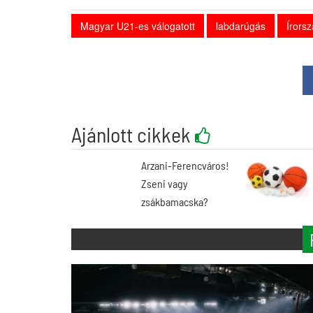
Magyar U21-es válogatott
labdarúgás
Írors
Ajánlott cikkek
Arzani-Ferencváros!
Zseni vagy
zsákbamacska?