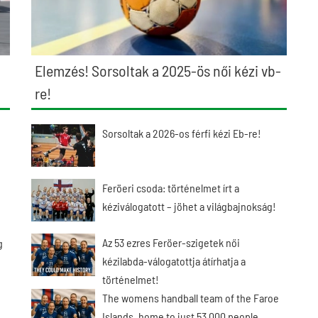
Elemzés! Sorsoltak a 2025-ös női kézi vb-
re!
Sorsoltak a 2026-os férfi kézi Eb-re!
Feröeri csoda: történelmet írt a
kéziválogatott – jöhet a világbajnokság!
Az 53 ezres Feröer-szigetek női
g
kézilabda-válogatottja átírhatja a
történelmet!
The womens handball team of the Faroe
Islands, home to just 53,000 people,