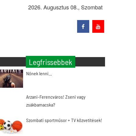
2026. Augusztus 08., Szombat
Legfrissebbek
Nőnek lenni…
Arzani-Ferencváros! Zseni vagy
zsákbamacska?
Szombati sportműsor + TV közvetítések!