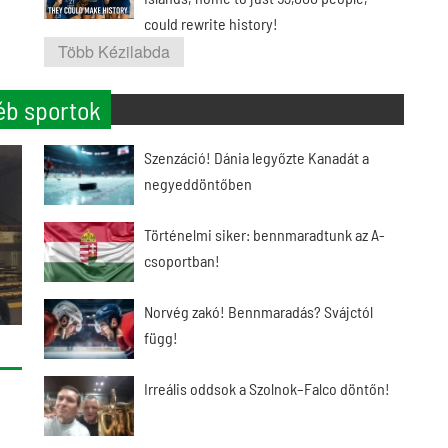
could rewrite history!
Több Kézilabda
éb sportok
Szenzáció! Dánia legyőzte Kanadát a
negyeddöntőben
Történelmi siker: bennmaradtunk az A-
csoportban!
Norvég zakó! Bennmaradás? Svájctól
függ!
Irreális oddsok a Szolnok–Falco döntőn!