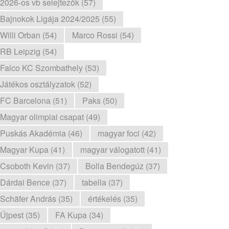
2026-os vb selejtezők (57)
Bajnokok Ligája 2024/2025 (55)
Willi Orban (54)
Marco Rossi (54)
RB Leipzig (54)
Falco KC Szombathely (53)
Játékos osztályzatok (52)
FC Barcelona (51)
Paks (50)
Magyar olimpiai csapat (49)
Puskás Akadémia (46)
magyar foci (42)
Magyar Kupa (41)
magyar válogatott (41)
Csoboth Kevin (37)
Bolla Bendegúz (37)
Dárdai Bence (37)
tabella (37)
Schäfer András (35)
értékelés (35)
Újpest (35)
FA Kupa (34)