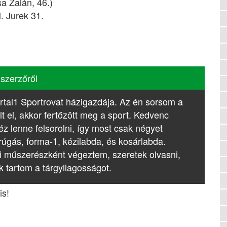
sa Zalán, 46.)
. Jurek 31.
 szerzőről
rtal1 Sportrovat házigazdája. Az én sorsom a
lt el, akkor fertőzött meg a sport. Kedvenc
z lenne felsorolni, így most csak négyet
rúgás, forma-1, kézilabda, és kosárlabda.
i műszerészként végeztem, szeretek olvasni,
k tartom a tárgyilagosságot.
is!