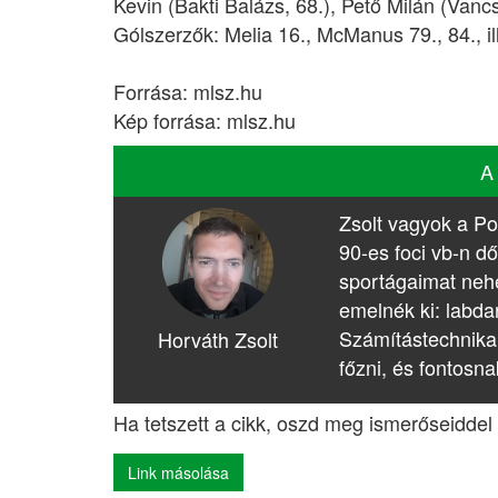
Kevin (Bakti Balázs, 68.), Pető Milán (Vanc
Gólszerzők: Melia 16., McManus 79., 84., ill
Forrása: mlsz.hu
Kép forrása: mlsz.hu
A
Zsolt vagyok a Po
90-es foci vb-n dő
sportágaimat nehé
emelnék ki: labda
Számítástechnika
Horváth Zsolt
főzni, és fontosna
Ha tetszett a cikk, oszd meg ismerőseiddel 
Link másolása