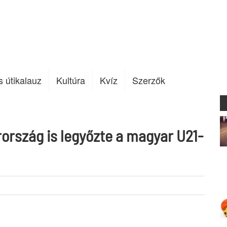
s útikalauz
Kultúra
Kvíz
Szerzők
rország is legyőzte a magyar U21-