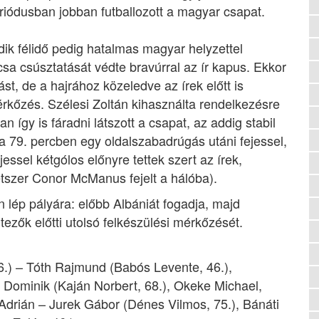
eriódusban jobban futballozott a magyar csapat.
dik félidő pedig hatalmas magyar helyzettel
csa csúsztatását védte bravúrral az ír kapus. Ekkor
ást, de a hajrához közeledve az írek előtt is
érkőzés. Szélesi Zoltán kihasználta rendelkezésre
an így is fáradni látszott a csapat, az addig stabil
 79. percben egy oldalszabadrúgás utáni fejessel,
jessel kétgólos előnyre tettek szert az írek,
étszer Conor McManus fejelt a hálóba).
 lép pályára: előbb Albániát fogadja, majd
tezők előtti utolsó felkészülési mérkőzését.
6.) – Tóth Rajmund (Babós Levente, 46.),
 Dominik (Kaján Norbert, 68.), Okeke Michael,
 Adrián – Jurek Gábor (Dénes Vilmos, 75.), Bánáti