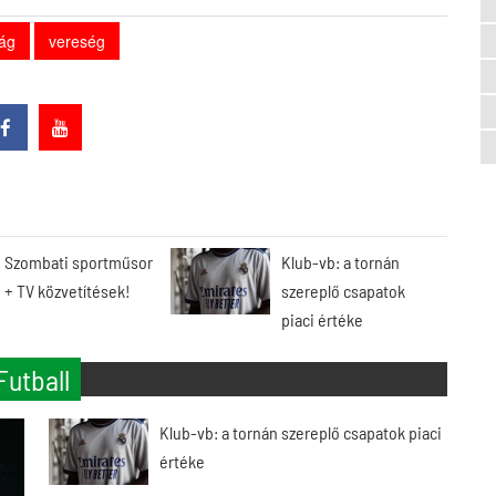
zág
vereség
Szombati sportműsor
Klub-vb: a tornán
+ TV közvetítések!
szereplő csapatok
piaci értéke
Futball
Klub-vb: a tornán szereplő csapatok piaci
értéke