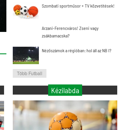
Szombati sportműsor + TV közvetítések!
Arzani-Ferencváros! Zseni vagy
zsákbamacska?
Nézőszámok a régióban: hol áll az NB I?
Több Futball
Kézilabda