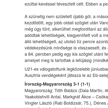
ezúttal kevéssel tévesztett célt. Ebben a p
A szünetig nem született újabb gól, a máso
kezdődött, egy jobb oldali szöglet után Van
még úgy tűnt, sikerülhet megfordítani az áll
adódtak lehetőségek, kiegyenlített volt a m
álló lehetőségeit, az utolsó tíz percre azonb
védekezésünk minősége is visszaesett, és a
a 84. percben pedig egy kis szöglet utáni fe
amelyet meg is tartottak a lefújásig (mindk
U21-es válogatottunk legközelebb júniusban
Ausztria vendégeként játssza le az Eb-selej
Írország-Magyarország 3-1 (1-1)
Magyarország: Tóth Balázs (Dala Martin, 4
Yaakobishvili Antal, Markgráf Ákos – Csóka
Vingler László (Rab Boldizsár, 75.), Dénes