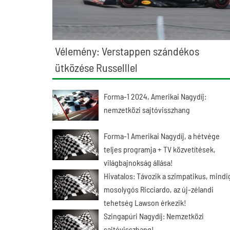
Vélemény: Verstappen szándékos
ütközése Russelllel
Forma-1 2024, Amerikai Nagydíj:
nemzetközi sajtóvisszhang
Forma-1 Amerikai Nagydíj, a hétvége
teljes programja + TV közvetítések,
világbajnokság állása!
Hivatalos: Távozik a szimpatikus, mindi
mosolygós Ricciardo, az új-zélandi
tehetség Lawson érkezik!
Szingapúri Nagydíj: Nemzetközi
sajtóvisszhang!