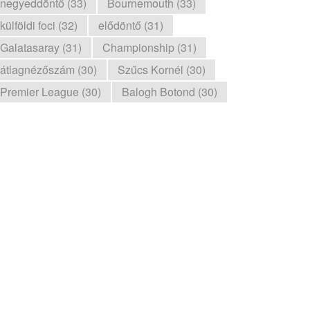
negyeddöntő (33)
Bournemouth (33)
külföldi foci (32)
elődöntő (31)
Galatasaray (31)
Championship (31)
átlagnézőszám (30)
Szűcs Kornél (30)
Premier League (30)
Balogh Botond (30)