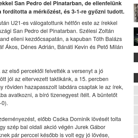
rekkel San Pedro del Pinatarban, de ellenfelünk
fordította a mérkőzést, és 3-1-re győzni tudott.
után U21-es válogatottunk hétfőn este az írekkel
szági San Pedro del Pinatarban. Szélesi Zoltán
Izland elleni kezdőcsapatán, a kapuban Tóth Balázs
ráf Ákos, Dénes Adrián, Bánáti Kevin és Pető Milán
z első percektől felvették a versenyt a jó
t jól az eltervezett taktikánk, a 15. percben
y röviden hazapasszolt labdára csaptak le az írek,
ba avatkozni, a bíró tizenegyest ítélt. A büntetőt
-0).
ezdeményezést, előbb Csóka Dominik lövését tolta
egy szép bal oldali akció végén Jurek Gábor
knek pár perccel később is volt egy jó lövése,