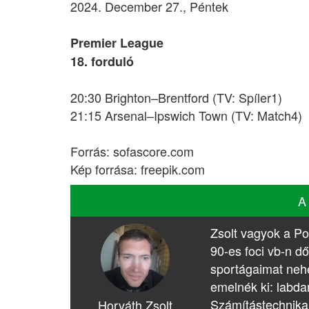
2024. December 27., Péntek
Premier League
18. forduló
20:30 Brighton–Brentford (TV: Spíler1)
21:15 Arsenal–Ipswich Town (TV: Match4)
Forrás: sofascore.com
Kép forrása: freepik.com
A
Zsolt vagyok a Po
90-es foci vb-n dő
sportágaimat nehé
emelnék ki: labda
Számítástechnika
Horváth Zsolt