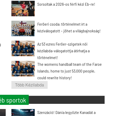
Sorsoltak a 2026-os férfi kézi Eb-re!
Feröeri csoda: történelmet írt a
kéziválogatott – jöhet a világbajnokság!
Az 53 ezres Feröer-szigetek női
g
kézilabda-válogatottja átírhatja a
történelmet!
The womens handball team of the Faroe
Islands, home to just 53,000 people,
could rewrite history!
Több Kézilabda
éb sportok
Szenzáció! Dánia legyőzte Kanadát a