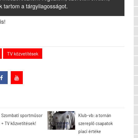
k tartom a tárgyilagosságot.
is!
TV közvetítések
Szombati sportműsor
Klub-vb: a tornán
+ TV közvetítések!
szereplő csapatok
piaci értéke