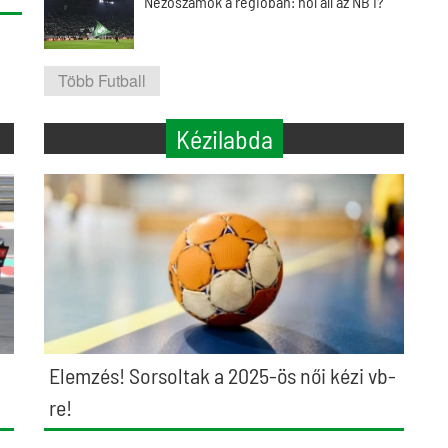
Nézőszámok a régióban: hol áll az NB I?
Több Futball
Kézilabda
Elemzés! Sorsoltak a 2025-ös női kézi vb-
re!