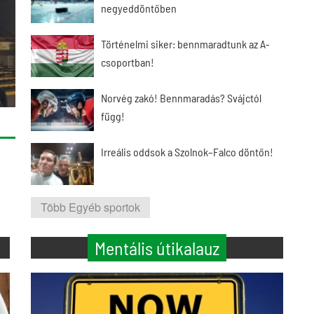
negyeddöntőben
Történelmi siker: bennmaradtunk az A-
csoportban!
Norvég zakó! Bennmaradás? Svájctól
függ!
Irreális oddsok a Szolnok–Falco döntőn!
Több Egyéb sportok
Mentális útikalauz