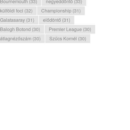
Bournemouth (33)
negyeddöntő (33)
külföldi foci (32)
Championship (31)
Galatasaray (31)
elődöntő (31)
Balogh Botond (30)
Premier League (30)
átlagnézőszám (30)
Szűcs Kornél (30)