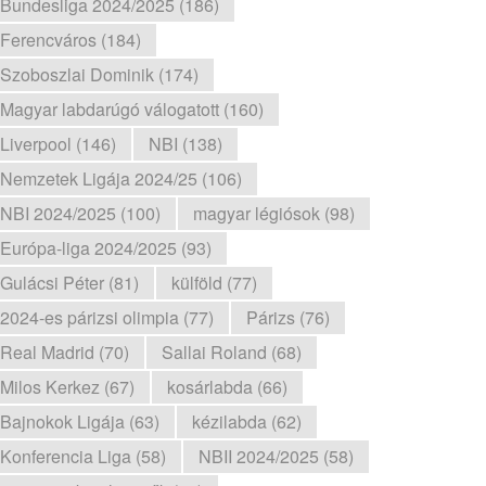
Bundesliga 2024/2025 (186)
Ferencváros (184)
Szoboszlai Dominik (174)
Magyar labdarúgó válogatott (160)
Liverpool (146)
NBI (138)
Nemzetek Ligája 2024/25 (106)
NBI 2024/2025 (100)
magyar légiósok (98)
Európa-liga 2024/2025 (93)
Gulácsi Péter (81)
külföld (77)
2024-es párizsi olimpia (77)
Párizs (76)
Real Madrid (70)
Sallai Roland (68)
Milos Kerkez (67)
kosárlabda (66)
Bajnokok Ligája (63)
kézilabda (62)
Konferencia Liga (58)
NBII 2024/2025 (58)