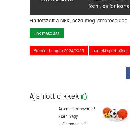
főzni, és fontosna
Ha tetszett a cikk, oszd meg ismerőseiddel 
Link másolása
Premier League 2024/2025
pénteki sportműsor
Ajánlott cikkek
Arzani-Ferencváros!
Zseni vagy
zsákbamacska?