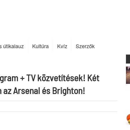
s útikalauz
Kultúra
Kvíz
Szerzők
gram + TV közvetítések! Két
 az Arsenal és Brighton!