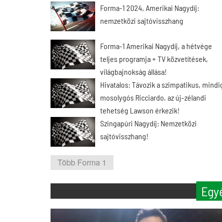
Forma-1 2024, Amerikai Nagydíj:
nemzetközi sajtóvisszhang
Forma-1 Amerikai Nagydíj, a hétvége
teljes programja + TV közvetítések,
világbajnokság állása!
Hivatalos: Távozik a szimpatikus, mindi
mosolygós Ricciardo, az új-zélandi
tehetség Lawson érkezik!
Szingapúri Nagydíj: Nemzetközi
sajtóvisszhang!
Több Forma 1
Egy