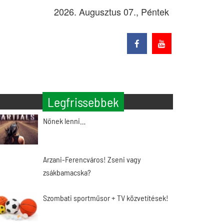
2026. Augusztus 07., Péntek
Legfrissebbek
Nőnek lenni…
Arzani-Ferencváros! Zseni vagy
zsákbamacska?
Szombati sportműsor + TV közvetítések!