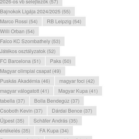
2026-os vb selejtezők (57)
Bajnokok Ligája 2024/2025 (55)
Marco Rossi (54)
RB Leipzig (54)
Willi Orban (54)
Falco KC Szombathely (53)
Játékos osztályzatok (52)
FC Barcelona (51)
Paks (50)
Magyar olimpiai csapat (49)
Puskás Akadémia (46)
magyar foci (42)
magyar válogatott (41)
Magyar Kupa (41)
tabella (37)
Bolla Bendegúz (37)
Csoboth Kevin (37)
Dárdai Bence (37)
Újpest (35)
Schäfer András (35)
értékelés (35)
FA Kupa (34)