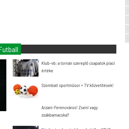
Futball
Klub-vb: a tornán szereplő csapatok piaci
értéke
Szombati sportműsor + TV közvetítések!
Arzani-Ferencváros! Zseni vagy
zsákbamacska?