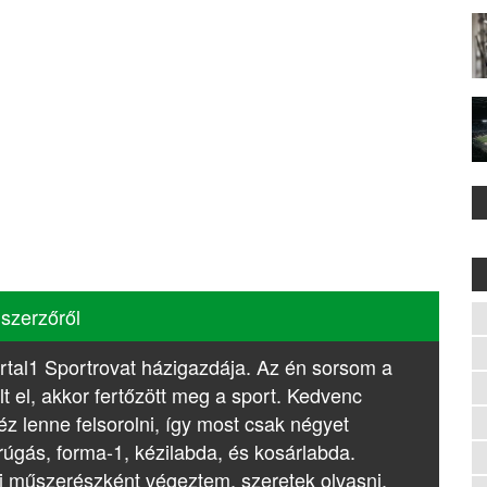
 szerzőről
rtal1 Sportrovat házigazdája. Az én sorsom a
lt el, akkor fertőzött meg a sport. Kedvenc
z lenne felsorolni, így most csak négyet
rúgás, forma-1, kézilabda, és kosárlabda.
i műszerészként végeztem, szeretek olvasni,