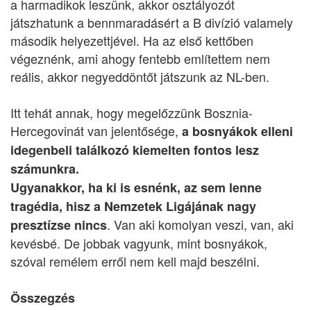
a harmadikok leszünk, akkor osztályozót
játszhatunk a bennmaradásért a B divízió valamely
második helyezettjével. Ha az első kettőben
végeznénk, ami ahogy fentebb említettem nem
reális, akkor negyeddöntőt játszunk az NL-ben.
Itt tehát annak, hogy megelőzzünk Bosznia-
Hercegovinát van jelentősége,
a bosnyákok elleni
idegenbeli találkozó kiemelten fontos lesz
számunkra.
Ugyanakkor, ha ki is esnénk, az sem lenne
tragédia, hisz a Nemzetek Ligájának nagy
. Van aki komolyan veszi, van, aki
presztízse nincs
kevésbé. De jobbak vagyunk, mint bosnyákok,
szóval remélem erről nem kell majd beszélni.
Összegzés