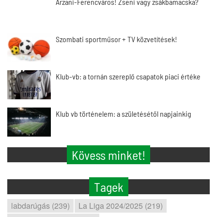
Arzani-Ferencváros! Zseni vagy zsákbamacska?
Szombati sportműsor + TV közvetítések!
Klub-vb: a tornán szereplő csapatok piaci értéke
Klub vb történelem: a születésétől napjainkig
Kövess minket!
Tagek
labdarúgás (239)
La Liga 2024/2025 (219)