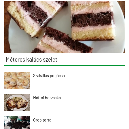
Méteres kalács szelet
Szakállas pogácsa
Mátrai borzaska
Oreo torta