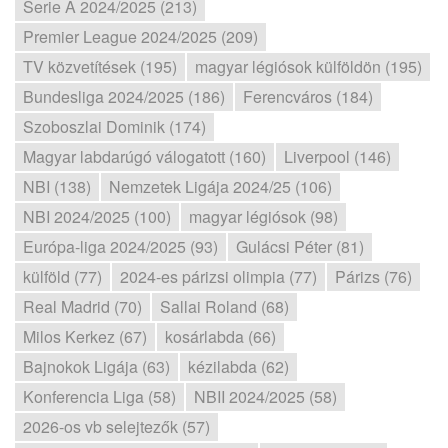
Serie A 2024/2025 (213)
Premier League 2024/2025 (209)
TV közvetítések (195)
magyar légiósok külföldön (195)
Bundesliga 2024/2025 (186)
Ferencváros (184)
Szoboszlai Dominik (174)
Magyar labdarúgó válogatott (160)
Liverpool (146)
NBI (138)
Nemzetek Ligája 2024/25 (106)
NBI 2024/2025 (100)
magyar légiósok (98)
Európa-liga 2024/2025 (93)
Gulácsi Péter (81)
külföld (77)
2024-es párizsi olimpia (77)
Párizs (76)
Real Madrid (70)
Sallai Roland (68)
Milos Kerkez (67)
kosárlabda (66)
Bajnokok Ligája (63)
kézilabda (62)
Konferencia Liga (58)
NBII 2024/2025 (58)
2026-os vb selejtezők (57)