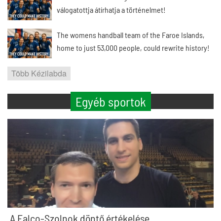
válogatottja átírhatja a történelmet!
The womens handball team of the Faroe Islands,
home to just 53,000 people, could rewrite history!
Több Kézilabda
Egyéb sportok
A Falco-Szolnok döntő értékelése