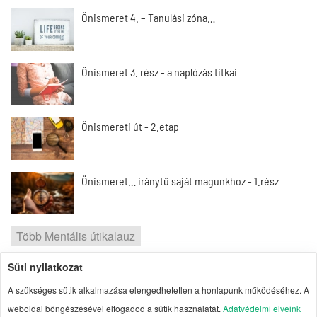
Önismeret 4. – Tanulási zóna…
Önismeret 3. rész - a naplózás titkai
Önismereti út - 2.etap
Önismeret… iránytű saját magunkhoz - 1.rész
Több Mentális útikalauz
Süti nyilatkozat
2026 | Portal1 | A lelkes amatőr nézőpontja
A szükséges sütik alkalmazása elengedhetetlen a honlapunk működéséhez. A
Szerzői jogok
| Adatvédelmi elvek
| Süti
weboldal böngészésével elfogadod a sütik használatát.
Adatvédelmi elveink