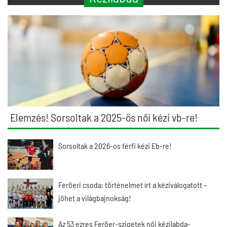
Elemzés! Sorsoltak a 2025-ös női kézi vb-re!
Sorsoltak a 2026-os férfi kézi Eb-re!
Feröeri csoda: történelmet írt a kéziválogatott –
jöhet a világbajnokság!
Az 53 ezres Feröer-szigetek női kézilabda-