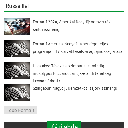
Russelllel
Forma-1 2024, Amerikai Nagydíj: nemzetközi
sajtóvisszhang
Forma-1 Amerikai Nagydíj, a hétvége teljes
programja + TV közvetítések, világbajnokság állása!
Hivatalos: Távozik a szimpatikus, mindig
mosolygós Ricciardo, az új-zélandi tehetség
Lawson érkezik!
Szingapúri Nagydíj: Nemzetközi sajtóvisszhang!
Több Forma 1
Kézilabda