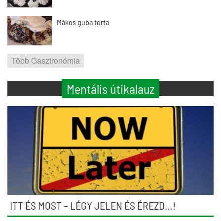
Mákos guba torta
Több Gasztronómia
Mentális útikalauz
ITT ÉS MOST – LÉGY JELEN ÉS ÉREZD…!