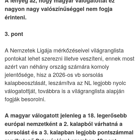
A lényeg az, hogy magyar válogatottat ez
nagyon nagy valószínűséggel nem fogja
érinteni.
3. pont
A Nemzetek Ligája mérkőzéseivel világranglista
pontokat lehet szerezni illetve veszíteni, ennek most
azért van néhány ország számára komoly
jelentősége, hisz a 2026-os vb sorsolás
kalapbeosztását, leszámítva az NL legjobb nyolc
válogatottját, továbbra is a világranglista alapján
fogják besorolni.
A magyar válogatott jelenleg a 18. legerősebb
európai nemzetként a 2. kalapból várhatná a
sorsolást és a 3. kalapban legjobb pontszámmal