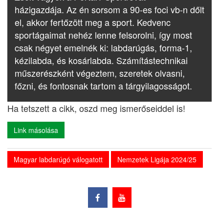
házigazdája. Az én sorsom a 90-es foci vb-n dőlt
el, akkor fertőzött meg a sport. Kedvenc
sportágaimat nehéz lenne felsorolni, így most
csak négyet emelnék ki: labdarúgás, forma-1,
kézilabda, és kosárlabda. Számítástechnikai
műszerészként végeztem, szeretek olvasni,
főzni, és fontosnak tartom a tárgyilagosságot.
Ha tetszett a cikk, oszd meg ismerőseiddel is!
Link másolása
Magyar labdarúgó válogatott
Nemzetek Ligája 2024/25