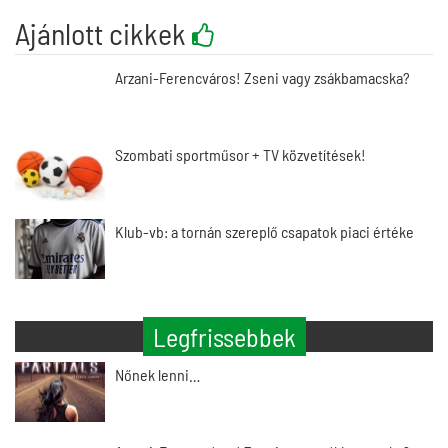
Ajánlott cikkek
Arzani-Ferencváros! Zseni vagy zsákbamacska?
Szombati sportműsor + TV közvetítések!
Klub-vb: a tornán szereplő csapatok piaci értéke
Legfrissebbek
Nőnek lenni…