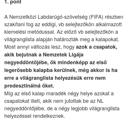
1. pont
A Nemzetközi Labdarúgó-szövetség (FIFA) részben
szakítani fog az eddigi, vb selejtezőkön alkalmazott
kiemelési metódussal. Az előző vb selejtezőkön a
világranglista alapján határozták meg a kalapokat.
Most annyi változás lesz, hogy
azok a csapatok,
akik bejutnak a Nemzetek Ligája
negyeddöntőjébe, ők mindenképp az első
legerősebb kalapba kerülnek, még akkor is ha
erre a világranglista helyezésük erre nem
predesztinálná őket.
Míg az első kalap maradék négy helye azokat a
csapatokat illeti, akik nem jutottak be az NL
negyeddöntőjébe, de a négy legjobb világranglista
helyezéssel rendelkeznek.