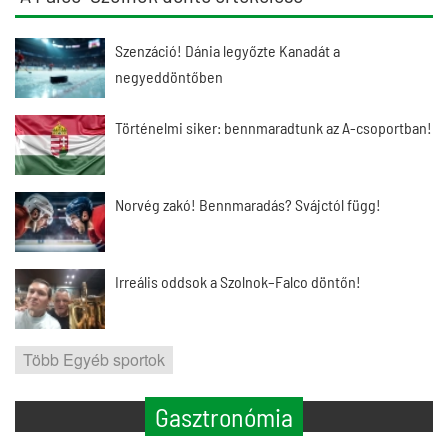
Szenzáció! Dánia legyőzte Kanadát a
negyeddöntőben
Történelmi siker: bennmaradtunk az A-csoportban!
Norvég zakó! Bennmaradás? Svájctól függ!
Irreális oddsok a Szolnok–Falco döntőn!
Több Egyéb sportok
Gasztronómia