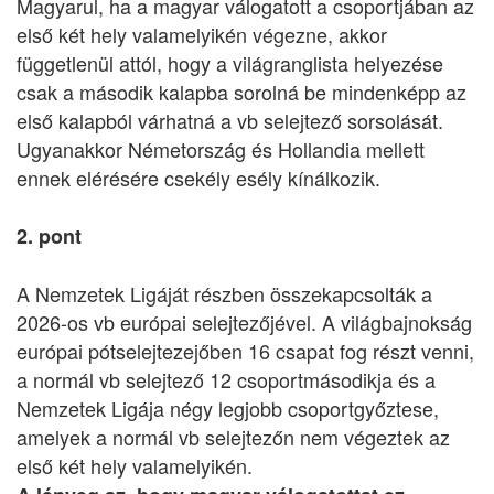
Magyarul, ha a magyar válogatott a csoportjában az
első két hely valamelyikén végezne, akkor
függetlenül attól, hogy a világranglista helyezése
csak a második kalapba sorolná be mindenképp az
első kalapból várhatná a vb selejtező sorsolását.
Ugyanakkor Németország és Hollandia mellett
ennek elérésére csekély esély kínálkozik.
2. pont
A Nemzetek Ligáját részben összekapcsolták a
2026-os vb európai selejtezőjével. A világbajnokság
európai pótselejtezejőben 16 csapat fog részt venni,
a normál vb selejtező 12 csoportmásodikja és a
Nemzetek Ligája négy legjobb csoportgyőztese,
amelyek a normál vb selejtezőn nem végeztek az
első két hely valamelyikén.