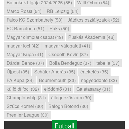
Bajnokok Ligája 2024/2025 (55)
Willi Orban (54)
Marco Rossi (54)
RB Leipzig (54)
Falco KC Szombathely (53)
Játékos osztályzatok (52)
FC Barcelona (51)
Paks (50)
Magyar olimpiai csapat (49)
Puskás Akadémia (46)
magyar foci (42)
magyar válogatott (41)
Magyar Kupa (41)
Csoboth Kevin (37)
Dárdai Bence (37)
Bolla Bendegúz (37)
tabella (37)
Újpest (35)
Schäfer András (35)
értékelés (35)
FA Kupa (34)
Bournemouth (33)
negyeddöntő (33)
külföldi foci (32)
elődöntő (31)
Galatasaray (31)
Championship (31)
átlagnézőszám (30)
Szűcs Kornél (30)
Balogh Botond (30)
Premier League (30)
Futball