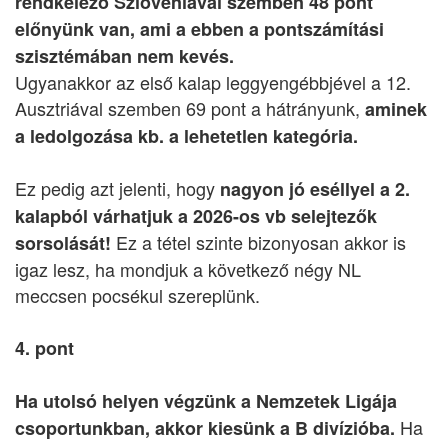
rendkelező Szlovéniával szemben 48 pont
előnyünk van, ami a ebben a pontszámítási
szisztémában nem kevés.
Ugyanakkor az első kalap leggyengébbjével a 12.
Ausztriával szemben 69 pont a hátrányunk,
aminek
a ledolgozása kb. a lehetetlen kategória.
Ez pedig azt jelenti, hogy
nagyon jó eséllyel a 2.
kalapból várhatjuk a 2026-os vb selejtezők
Ez a tétel szinte bizonyosan akkor is
sorsolását!
igaz lesz, ha mondjuk a következő négy NL
meccsen pocsékul szereplünk.
4. pont
Ha utolsó helyen végzünk a Nemzetek Ligája
Ha
csoportunkban, akkor kiesünk a B divízióba.