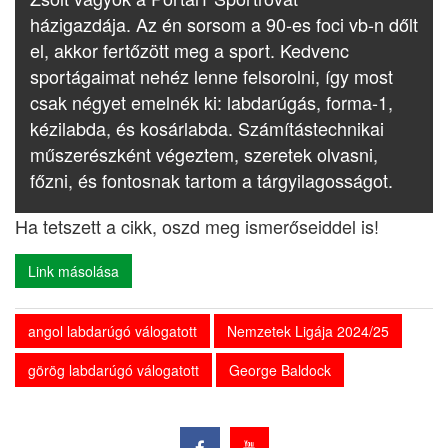
házigazdája. Az én sorsom a 90-es foci vb-n dőlt
el, akkor fertőzött meg a sport. Kedvenc
sportágaimat nehéz lenne felsorolni, így most
csak négyet emelnék ki: labdarúgás, forma-1,
kézilabda, és kosárlabda. Számítástechnikai
műszerészként végeztem, szeretek olvasni,
főzni, és fontosnak tartom a tárgyilagosságot.
Ha tetszett a cikk, oszd meg ismerőseiddel is!
Link másolása
angol labdarúgó válogatott
Nemzetek Ligája 2024/25
görög labdarúgó válogatott
George Baldock