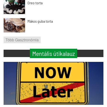
Oreo torta
Mákos guba torta
Több Gasztronómia
Mentális útikalauz