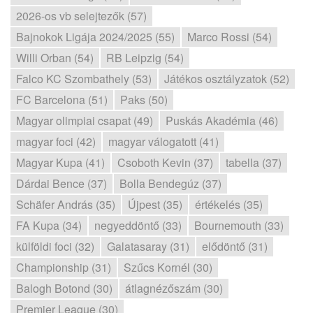
2026-os vb selejtezők (57)
Bajnokok Ligája 2024/2025 (55)
Marco Rossi (54)
Willi Orban (54)
RB Leipzig (54)
Falco KC Szombathely (53)
Játékos osztályzatok (52)
FC Barcelona (51)
Paks (50)
Magyar olimpiai csapat (49)
Puskás Akadémia (46)
magyar foci (42)
magyar válogatott (41)
Magyar Kupa (41)
Csoboth Kevin (37)
tabella (37)
Dárdai Bence (37)
Bolla Bendegúz (37)
Schäfer András (35)
Újpest (35)
értékelés (35)
FA Kupa (34)
negyeddöntő (33)
Bournemouth (33)
külföldi foci (32)
Galatasaray (31)
elődöntő (31)
Championship (31)
Szűcs Kornél (30)
Balogh Botond (30)
átlagnézőszám (30)
Premier League (30)