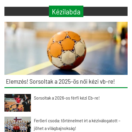
Kézilabda
Elemzés! Sorsoltak a 2025-ös női kézi vb-re!
Sorsoltak a 2026-os férfi kézi Eb-re!
Feröeri csoda: történelmet írt a kéziválogatott –
jöhet a világbajnokság!