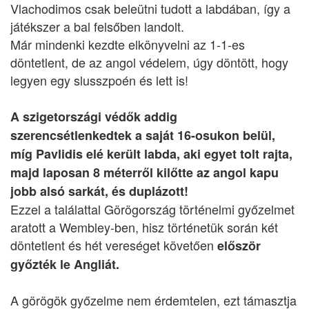
Vlachodimos csak beleütni tudott a labdában, így a
játékszer a bal felsőben landolt.
Már mindenki kezdte elkönyvelni az 1-1-es
döntetlent, de az angol védelem, úgy döntött, hogy
legyen egy slusszpoén és lett is!
A szigetországi védők addig
szerencsétlenkedtek a saját 16-osukon belül,
míg Pavlidis elé került labda, aki egyet tolt rajta,
majd laposan 8 méterről kilőtte az angol kapu
jobb alsó sarkát, és duplázott!
Ezzel a találattal Görögország történelmi győzelmet
aratott a Wembley-ben, hisz történetük során két
döntetlent és hét vereséget követően
először
győzték le Angliát.
A görögök győzelme nem érdemtelen, ezt támasztja