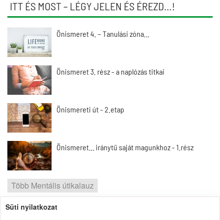
ITT ÉS MOST – LÉGY JELEN ÉS ÉREZD…!
Önismeret 4. – Tanulási zóna…
Önismeret 3. rész - a naplózás titkai
Önismereti út - 2.etap
Önismeret… iránytű saját magunkhoz - 1.rész
Több Mentális útikalauz
Süti nyilatkozat
2026 | Portal1 | A lelkes amatőr nézőpontja