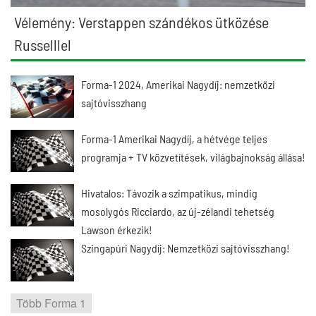
Vélemény: Verstappen szándékos ütközése
Russelllel
Forma-1 2024, Amerikai Nagydíj: nemzetközi
sajtóvisszhang
Forma-1 Amerikai Nagydíj, a hétvége teljes
programja + TV közvetítések, világbajnokság állása!
Hivatalos: Távozik a szimpatikus, mindig
mosolygós Ricciardo, az új-zélandi tehetség
Lawson érkezik!
Szingapúri Nagydíj: Nemzetközi sajtóvisszhang!
Több Forma 1