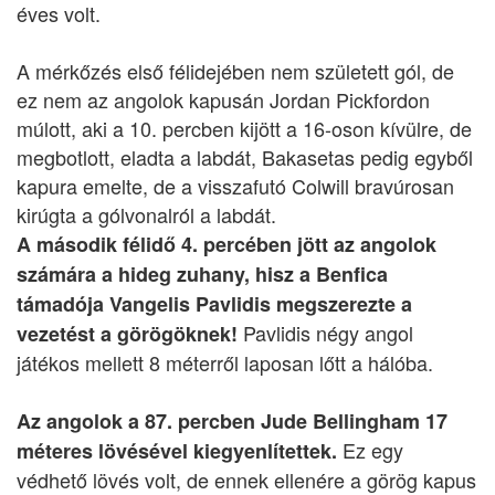
éves volt.
A mérkőzés első félidejében nem született gól, de
ez nem az angolok kapusán Jordan Pickfordon
múlott, aki a 10. percben kijött a 16-oson kívülre, de
megbotlott, eladta a labdát, Bakasetas pedig egyből
kapura emelte, de a visszafutó Colwill bravúrosan
kirúgta a gólvonalról a labdát.
A második félidő 4. percében jött az angolok
számára a hideg zuhany, hisz a Benfica
támadója Vangelis Pavlidis megszerezte a
Pavlidis négy angol
vezetést a görögöknek!
játékos mellett 8 méterről laposan lőtt a hálóba.
Az angolok a 87. percben Jude Bellingham 17
Ez egy
méteres lövésével kiegyenlítettek.
védhető lövés volt, de ennek ellenére a görög kapus