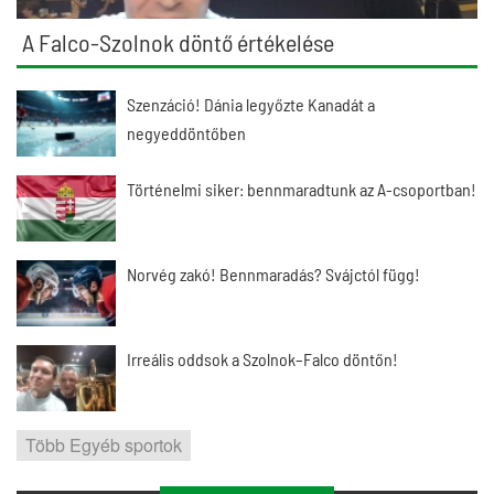
A Falco-Szolnok döntő értékelése
Szenzáció! Dánia legyőzte Kanadát a
negyeddöntőben
Történelmi siker: bennmaradtunk az A-csoportban!
Norvég zakó! Bennmaradás? Svájctól függ!
Irreális oddsok a Szolnok–Falco döntőn!
Több Egyéb sportok