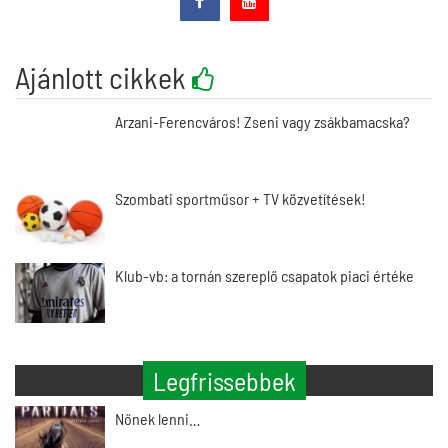
Ajánlott cikkek
Arzani-Ferencváros! Zseni vagy zsákbamacska?
Szombati sportműsor + TV közvetítések!
Klub-vb: a tornán szereplő csapatok piaci értéke
Legfrissebbek
Nőnek lenni…