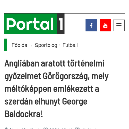
Toggl
navig
Főoldal
Sportblog
Futball
Angliában aratott történelmi
győzelmet Görögország, mely
méltóképpen emlékezett a
szerdán elhunyt George
Baldockra!