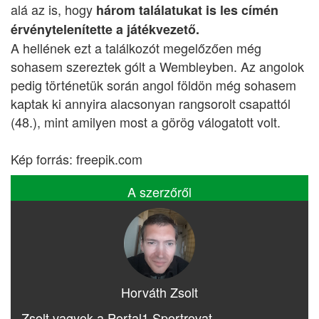
alá az is, hogy
három találatukat is les címén
érvénytelenítette a játékvezető.
A hellének ezt a találkozót megelőzően még
sohasem szereztek gólt a Wembleyben. Az angolok
pedig történetük során angol földön még sohasem
kaptak ki annyira alacsonyan rangsorolt csapattól
(48.), mint amilyen most a görög válogatott volt.
Kép forrás: freepik.com
A szerzőről
Horváth Zsolt
Zsolt vagyok a Portal1 Sportrovat