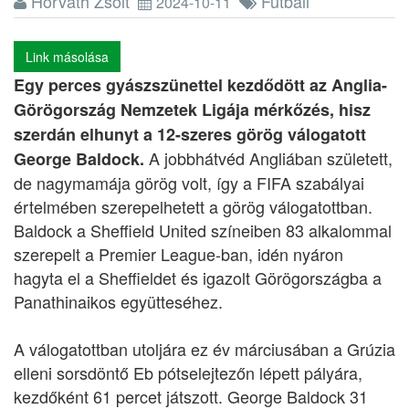
Horváth Zsolt
Futball
2024-10-11
Link másolása
Egy perces gyászszünettel kezdődött az Anglia-
Görögország Nemzetek Ligája mérkőzés, hisz
szerdán elhunyt a 12-szeres görög válogatott
A jobbhátvéd Angliában született,
George Baldock.
de nagymamája görög volt, így a FIFA szabályai
értelmében szerepelhetett a görög válogatottban.
Baldock a Sheffield United színeiben 83 alkalommal
szerepelt a Premier League-ban, idén nyáron
hagyta el a Sheffieldet és igazolt Görögországba a
Panathinaikos együtteséhez.
A válogatottban utoljára ez év márciusában a Grúzia
elleni sorsdöntő Eb pótselejtezőn lépett pályára,
kezdőként 61 percet játszott. George Baldock 31