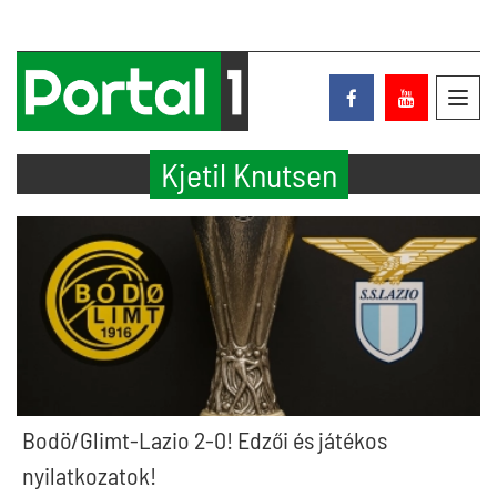
Toggl
navig
Kjetil Knutsen
Bodö/Glimt-Lazio 2-0! Edzői és játékos
nyilatkozatok!