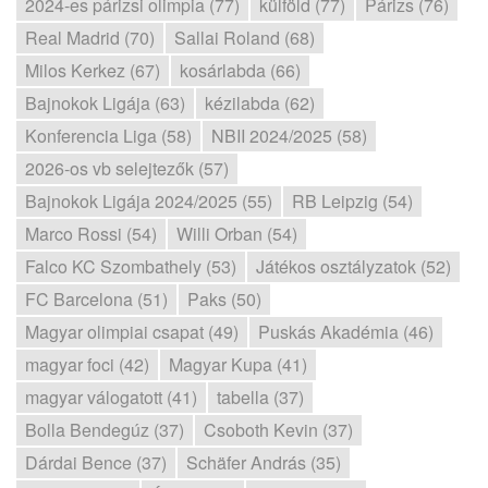
2024-es párizsi olimpia (77)
külföld (77)
Párizs (76)
Real Madrid (70)
Sallai Roland (68)
Milos Kerkez (67)
kosárlabda (66)
Bajnokok Ligája (63)
kézilabda (62)
Konferencia Liga (58)
NBII 2024/2025 (58)
2026-os vb selejtezők (57)
Bajnokok Ligája 2024/2025 (55)
RB Leipzig (54)
Marco Rossi (54)
Willi Orban (54)
Falco KC Szombathely (53)
Játékos osztályzatok (52)
FC Barcelona (51)
Paks (50)
Magyar olimpiai csapat (49)
Puskás Akadémia (46)
magyar foci (42)
Magyar Kupa (41)
magyar válogatott (41)
tabella (37)
Bolla Bendegúz (37)
Csoboth Kevin (37)
Dárdai Bence (37)
Schäfer András (35)