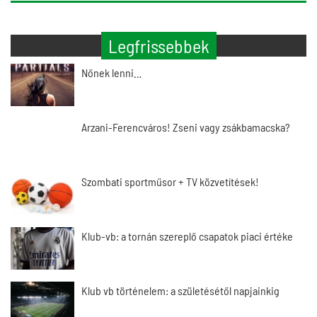
Legfrissebbek
Nőnek lenni…
Arzani-Ferencváros! Zseni vagy zsákbamacska?
Szombati sportműsor + TV közvetítések!
Klub-vb: a tornán szereplő csapatok piaci értéke
Klub vb történelem: a születésétől napjainkig