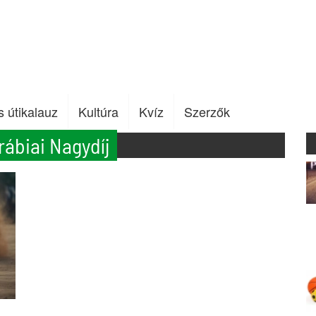
s útikalauz
Kultúra
Kvíz
Szerzők
ábiai Nagydíj