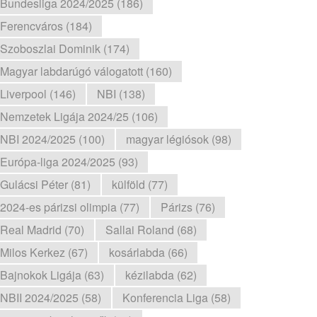
Bundesliga 2024/2025 (186)
Ferencváros (184)
Szoboszlai Dominik (174)
Magyar labdarúgó válogatott (160)
Liverpool (146)
NBI (138)
Nemzetek Ligája 2024/25 (106)
NBI 2024/2025 (100)
magyar légiósok (98)
Európa-liga 2024/2025 (93)
Gulácsi Péter (81)
külföld (77)
2024-es párizsi olimpia (77)
Párizs (76)
Real Madrid (70)
Sallai Roland (68)
Milos Kerkez (67)
kosárlabda (66)
Bajnokok Ligája (63)
kézilabda (62)
NBII 2024/2025 (58)
Konferencia Liga (58)