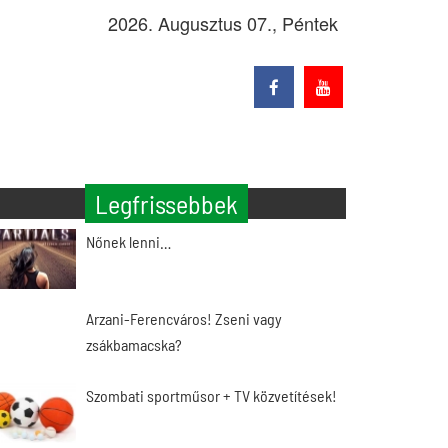
2026. Augusztus 07., Péntek
Legfrissebbek
Nőnek lenni…
Arzani-Ferencváros! Zseni vagy
zsákbamacska?
Szombati sportműsor + TV közvetítések!