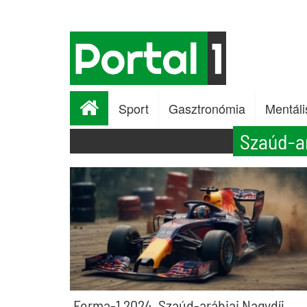
Sport
Gasztronómia
Mentáli
Szaúd-ar
Forma-1 2024, Szaúd-arábiai Nagydíj