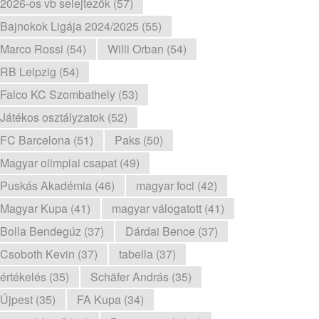
2026-os vb selejtezők (57)
Bajnokok Ligája 2024/2025 (55)
Marco Rossi (54)
Willi Orban (54)
RB Leipzig (54)
Falco KC Szombathely (53)
Játékos osztályzatok (52)
FC Barcelona (51)
Paks (50)
Magyar olimpiai csapat (49)
Puskás Akadémia (46)
magyar foci (42)
Magyar Kupa (41)
magyar válogatott (41)
Bolla Bendegúz (37)
Dárdai Bence (37)
Csoboth Kevin (37)
tabella (37)
értékelés (35)
Schäfer András (35)
Újpest (35)
FA Kupa (34)