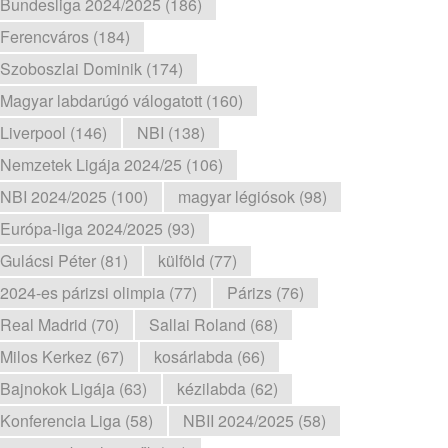
Bundesliga 2024/2025 (186)
Ferencváros (184)
Szoboszlai Dominik (174)
Magyar labdarúgó válogatott (160)
Liverpool (146)
NBI (138)
Nemzetek Ligája 2024/25 (106)
NBI 2024/2025 (100)
magyar légiósok (98)
Európa-liga 2024/2025 (93)
Gulácsi Péter (81)
külföld (77)
2024-es párizsi olimpia (77)
Párizs (76)
Real Madrid (70)
Sallai Roland (68)
Milos Kerkez (67)
kosárlabda (66)
Bajnokok Ligája (63)
kézilabda (62)
Konferencia Liga (58)
NBII 2024/2025 (58)