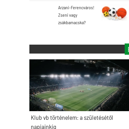
Arzani-Ferencváros!
Zseni vagy
zsákbamacska?
Klub vb történelem: a születésétől
napjainkig