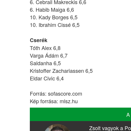
6. Cebrail Makreckis 6,6
6. Habib Maiga 6,6
10. Kady Borges 6,5
10. Ibrahim Cissé 6,5
Cserék
Tóth Alex 6,8
Varga Ádám 6,7
Saldanha 6,5
Kristoffer Zachariassen 6,5
Eldar Civic 6,4
Forrás: sofascore.com
Kép forrása: mlsz.hu
A
Zsolt vagyok a Po