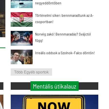
negyeddöntőben
Történelmi siker: bennmaradtunk az A-
csoportban!
Norvég zakó! Bennmaradás? Svájctól
függ!
Irreális oddsok a Szolnok–Falco döntőn!
Több Egyéb sportok
Mentális útikalauz