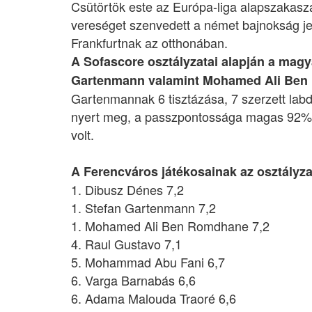
Csütörtök este az Európa-liga alapszakasz
vereséget szenvedett a német bajnokság jel
Frankfurtnak az otthonában.
A Sofascore osztályzatai alapján a magy
Gartenmann valamint Mohamed Ali Ben Ro
Gartenmannak 6 tisztázása, 7 szerzett labdá
nyert meg, a passzpontossága magas 92%-os
volt.
A Ferencváros játékosainak az osztályza
1. Dibusz Dénes 7,2
1. Stefan Gartenmann 7,2
1. Mohamed Ali Ben Romdhane 7,2
4. Raul Gustavo 7,1
5. Mohammad Abu Fani 6,7
6. Varga Barnabás 6,6
6. Adama Malouda Traoré 6,6