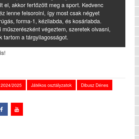
lt el, akkor fertőzött meg a sport. Kedvenc
z lenne felsorolni, így most csak négyet
rúgás, forma-1, kézilabda, és kosárlabda.
i műszerészként végeztem, szeretek olvasni,
k tartom a tárgyilagosságot.
is!
a 2024/2025
Játékos osztályzatok
Dibusz Dénes