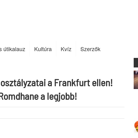
s útikalauz
Kultúra
Kvíz
Szerzők
sztályzatai a Frankfurt ellen!
Romdhane a legjobb!