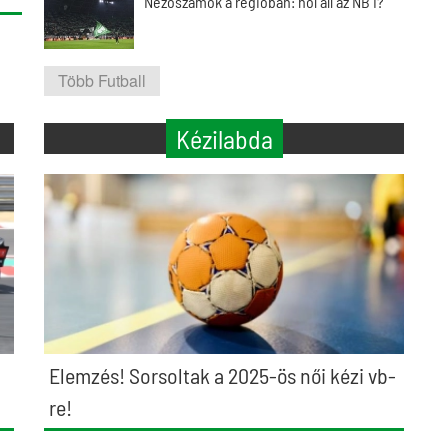
Nézőszámok a régióban: hol áll az NB I?
Több Futball
Kézilabda
Elemzés! Sorsoltak a 2025-ös női kézi vb-
re!