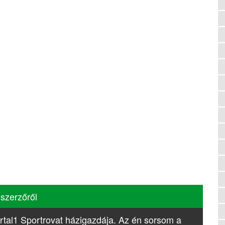
 szerzőről
rtal1 Sportrovat házigazdája. Az én sorsom a