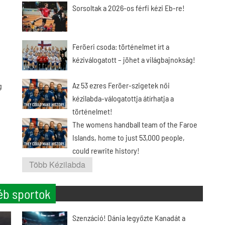
Sorsoltak a 2026-os férfi kézi Eb-re!
Feröeri csoda: történelmet írt a
kéziválogatott – jöhet a világbajnokság!
Az 53 ezres Feröer-szigetek női
g
kézilabda-válogatottja átírhatja a
történelmet!
The womens handball team of the Faroe
Islands, home to just 53,000 people,
could rewrite history!
Több Kézilabda
éb sportok
Szenzáció! Dánia legyőzte Kanadát a