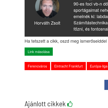
90-es foci vb-n dő
sportágaimat nehé
emelnék ki: labda
Számítástechnika
Horváth Zsolt
főzni, és fontosna
Ha tetszett a cikk, oszd meg ismerőseiddel 
Link másolása
Ferencváros
Eintracht Frankfurt
Európa-lig
Ajánlott cikkek