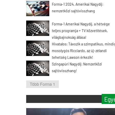
Forma-1 2024, Amerikai Nagydíj:
nemzetközi sajtóvisszhang
Forma-1 Amerikai Nagydíj, a hétvége
teljes programja + TV közvetítések,
világbajnokság állása!
Hivatalos: Távozik a szimpatikus, mindi
mosolygós Ricciardo, az új-zélandi
tehetség Lawson érkezik!
Szingapúri Nagydíj: Nemzetközi
sajtóvisszhang!
Több Forma 1
Egy