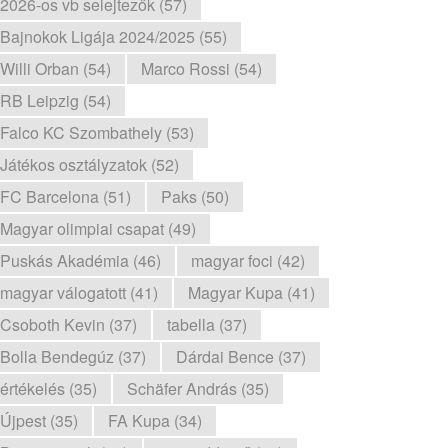
2026-os vb selejtezők (57)
Bajnokok Ligája 2024/2025 (55)
Willi Orban (54)
Marco Rossi (54)
RB Leipzig (54)
Falco KC Szombathely (53)
Játékos osztályzatok (52)
FC Barcelona (51)
Paks (50)
Magyar olimpiai csapat (49)
Puskás Akadémia (46)
magyar foci (42)
magyar válogatott (41)
Magyar Kupa (41)
Csoboth Kevin (37)
tabella (37)
Bolla Bendegúz (37)
Dárdai Bence (37)
értékelés (35)
Schäfer András (35)
Újpest (35)
FA Kupa (34)