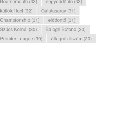
Bournemouth (33)
negyeddöntő (33)
külföldi foci (32)
Galatasaray (31)
Championship (31)
elődöntő (31)
Szűcs Kornél (30)
Balogh Botond (30)
Premier League (30)
átlagnézőszám (30)