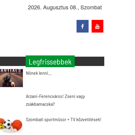
2026. Augusztus 08., Szombat
Legfrissebbek
Nőnek lenni…
Arzani-Ferencváros! Zseni vagy
zsákbamacska?
Szombati sportműsor + TV közvetítések!