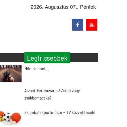
2026. Augusztus 07., Péntek
Legfrissebbek
Nőnek lenni…
Arzani-Ferencváros! Zseni vagy
zsákbamacska?
Szombati sportműsor + TV közvetítések!