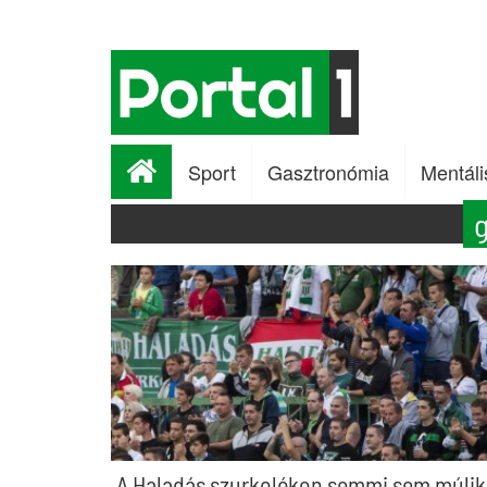
Sport
Gasztronómia
Mentáli
g
A Haladás szurkolókon semmi sem múlik