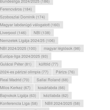
Bundesliga 2024/2025 (186)
Ferencváros (184)
Szoboszlai Dominik (174)
Magyar labdarúgó válogatott (160)
Liverpool (146)
NBI (138)
Nemzetek Ligája 2024/25 (106)
NBI 2024/2025 (100)
magyar légiósok (98)
Európa-liga 2024/2025 (93)
Gulácsi Péter (81)
külföld (77)
2024-es párizsi olimpia (77)
Párizs (76)
Real Madrid (70)
Sallai Roland (68)
Milos Kerkez (67)
kosárlabda (66)
Bajnokok Ligája (63)
kézilabda (62)
Konferencia Liga (58)
NBII 2024/2025 (58)