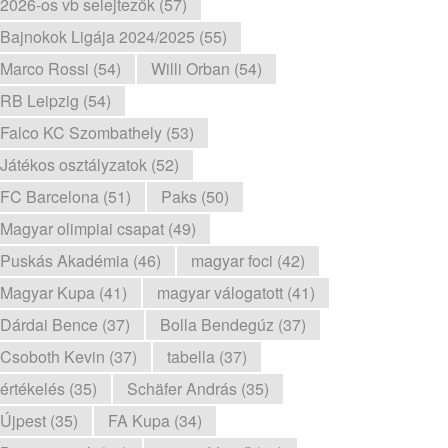
2026-os vb selejtezők (57)
Bajnokok Ligája 2024/2025 (55)
Marco Rossi (54)
Willi Orban (54)
RB Leipzig (54)
Falco KC Szombathely (53)
Játékos osztályzatok (52)
FC Barcelona (51)
Paks (50)
Magyar olimpiai csapat (49)
Puskás Akadémia (46)
magyar foci (42)
Magyar Kupa (41)
magyar válogatott (41)
Dárdai Bence (37)
Bolla Bendegúz (37)
Csoboth Kevin (37)
tabella (37)
értékelés (35)
Schäfer András (35)
Újpest (35)
FA Kupa (34)