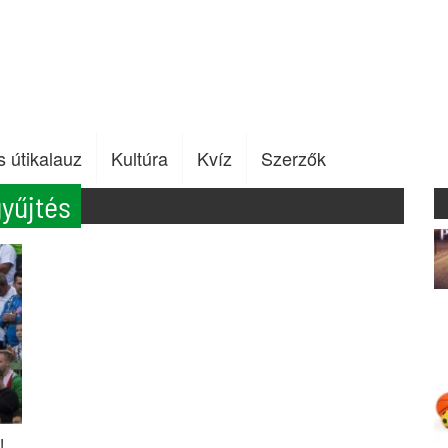
s útikalauz
Kultúra
Kvíz
Szerzők
yűjtés
!