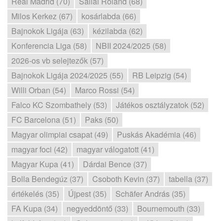
Real Madrid (70)
Sallai Roland (68)
Milos Kerkez (67)
kosárlabda (66)
Bajnokok Ligája (63)
kézilabda (62)
Konferencia Liga (58)
NBII 2024/2025 (58)
2026-os vb selejtezők (57)
Bajnokok Ligája 2024/2025 (55)
RB Leipzig (54)
Willi Orban (54)
Marco Rossi (54)
Falco KC Szombathely (53)
Játékos osztályzatok (52)
FC Barcelona (51)
Paks (50)
Magyar olimpiai csapat (49)
Puskás Akadémia (46)
magyar foci (42)
magyar válogatott (41)
Magyar Kupa (41)
Dárdai Bence (37)
Bolla Bendegúz (37)
Csoboth Kevin (37)
tabella (37)
értékelés (35)
Újpest (35)
Schäfer András (35)
FA Kupa (34)
negyeddöntő (33)
Bournemouth (33)