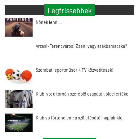
Legfrissebbek
Nőnek lenni…
Arzani-Ferencváros! Zseni vagy zsákbamacska?
Szombati sportműsor + TV közvetítések!
Klub-vb: a tornán szereplő csapatok piaci értéke
Klub vb történelem: a születésétől napjainkig