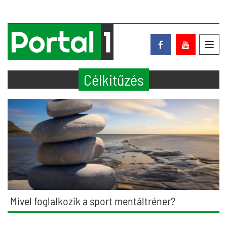
Toggl
navig
Célkitűzés
Mivel foglalkozik a sport mentáltréner?