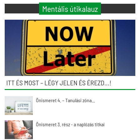
Mentális útikalauz
ITT ÉS MOST – LÉGY JELEN ÉS ÉREZD…!
Önismeret 4. – Tanulási zóna…
Önismeret 3. rész - a naplózás titkai