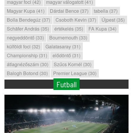
magyar foci (42)
magyar válogatott (41)
Magyar Kupa (41)
Dárdai Bence (37)
tabella (37)
Bolla Bendegúz (37)
Csoboth Kevin (37)
Újpest (35)
Schäfer András (35)
értékelés (35)
FA Kupa (34)
negyeddöntő (33)
Bournemouth (33)
külföldi foci (32)
Galatasaray (31)
Championship (31)
elődöntő (31)
átlagnézőszám (30)
Szűcs Kornél (30)
Balogh Botond (30)
Premier League (30)
Futball