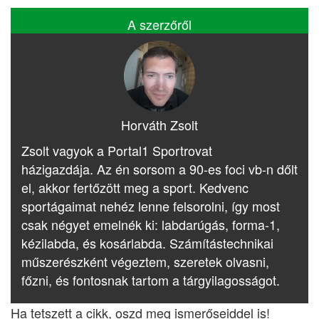
A szerzőről
Horváth Zsolt
Zsolt vagyok a Portal1 Sportrovat
házigazdája. Az én sorsom a 90-es foci vb-n dőlt
el, akkor fertőzött meg a sport. Kedvenc
sportágaimat nehéz lenne felsorolni, így most
csak négyet emelnék ki: labdarúgás, forma-1,
kézilabda, és kosárlabda. Számítástechnikai
műszerészként végeztem, szeretek olvasni,
főzni, és fontosnak tartom a tárgyilagosságot.
Ha tetszett a cikk, oszd meg ismerőseiddel is!