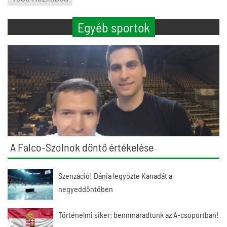
Egyéb sportok
A Falco-Szolnok döntő értékelése
Szenzáció! Dánia legyőzte Kanadát a
negyeddöntőben
Történelmi siker: bennmaradtunk az A-csoportban!