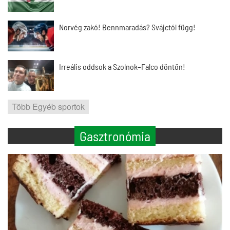
Norvég zakó! Bennmaradás? Svájctól függ!
Irreális oddsok a Szolnok–Falco döntőn!
Több Egyéb sportok
Gasztronómia