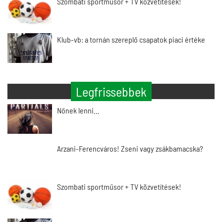
Szombati sportműsor + TV közvetítések!
Klub-vb: a tornán szereplő csapatok piaci értéke
Legfrissebbek
Nőnek lenni…
Arzani-Ferencváros! Zseni vagy zsákbamacska?
Szombati sportműsor + TV közvetítések!