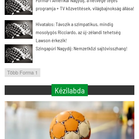
Forma-1 Amerikai Nagydíj, a hétvége teljes
programja + TV közvetítések, világbajnokság állása!
Hivatalos: Távozik a szimpatikus, mindig
mosolygós Ricciardo, az új-zélandi tehetség
Lawson érkezik!
Szingapúri Nagydíj: Nemzetközi sajtóvisszhang!
Több Forma 1
Kézilabda