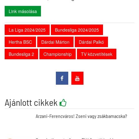
Link másolása
La Liga 2024/2025
Bundesliga 2024/2025
Hertha BSC
Dárdai Márton
Dárdai Palkó
Bundesliga 2
Championship
TV közvetítések
Ajánlott cikkek
Arzani-Ferencváros! Zseni vagy zsákbamacska?