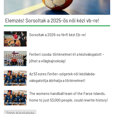
Elemzés! Sorsoltak a 2025-ös női kézi vb-re!
Sorsoltak a 2026-os férfi kézi Eb-re!
Feröeri csoda: történelmet írt a kéziválogatott –
jöhet a világbajnokság!
Az 53 ezres Feröer-szigetek női kézilabda-
válogatottja átírhatja a történelmet!
The womens handball team of the Faroe Islands,
home to just 53,000 people, could rewrite history!
Több Kézilabda