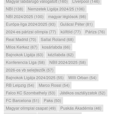
Magyar labdarúgó válogatott (160)
Liverpool (146)
NBI (138)
Nemzetek Ligája 2024/25 (106)
NBI 2024/2025 (100)
magyar légiósok (98)
Európa-liga 2024/2025 (93)
Gulácsi Péter (81)
2024-es párizsi olimpia (77)
külföld (77)
Párizs (76)
Real Madrid (70)
Sallai Roland (68)
Milos Kerkez (67)
kosárlabda (66)
Bajnokok Ligája (63)
kézilabda (62)
Konferencia Liga (58)
NBII 2024/2025 (58)
2026-os vb selejtezők (57)
Bajnokok Ligája 2024/2025 (55)
Willi Orban (54)
RB Leipzig (54)
Marco Rossi (54)
Falco KC Szombathely (53)
Játékos osztályzatok (52)
FC Barcelona (51)
Paks (50)
Magyar olimpiai csapat (49)
Puskás Akadémia (46)