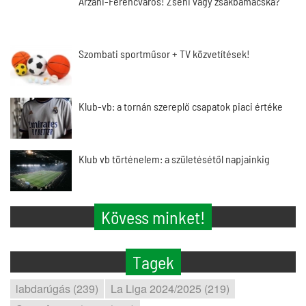
Arzani-Ferencváros! Zseni vagy zsákbamacska?
Szombati sportműsor + TV közvetítések!
Klub-vb: a tornán szereplő csapatok piaci értéke
Klub vb történelem: a születésétől napjainkig
Kövess minket!
Tagek
labdarúgás (239)
La Liga 2024/2025 (219)