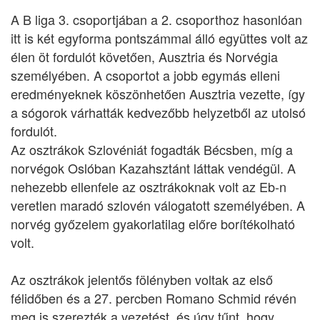
A B liga 3. csoportjában a 2. csoporthoz hasonlóan
itt is két egyforma pontszámmal álló együttes volt az
élen öt fordulót követően, Ausztria és Norvégia
személyében. A csoportot a jobb egymás elleni
eredményeknek köszönhetően Ausztria vezette, így
a sógorok várhatták kedvezőbb helyzetből az utolsó
fordulót.
Az osztrákok Szlovéniát fogadták Bécsben, míg a
norvégok Oslóban Kazahsztánt láttak vendégül. A
nehezebb ellenfele az osztrákoknak volt az Eb-n
veretlen maradó szlovén válogatott személyében. A
norvég győzelem gyakorlatilag előre borítékolható
volt.
Az osztrákok jelentős fölényben voltak az első
félidőben és a 27. percben Romano Schmid révén
meg is szerezték a vezetést, és úgy tűnt, hogy