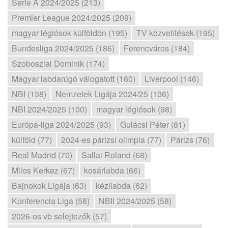
Serie A 2024/2025 (213)
Premier League 2024/2025 (209)
magyar légiósok külföldön (195)
TV közvetítések (195)
Bundesliga 2024/2025 (186)
Ferencváros (184)
Szoboszlai Dominik (174)
Magyar labdarúgó válogatott (160)
Liverpool (146)
NBI (138)
Nemzetek Ligája 2024/25 (106)
NBI 2024/2025 (100)
magyar légiósok (98)
Európa-liga 2024/2025 (93)
Gulácsi Péter (81)
külföld (77)
2024-es párizsi olimpia (77)
Párizs (76)
Real Madrid (70)
Sallai Roland (68)
Milos Kerkez (67)
kosárlabda (66)
Bajnokok Ligája (63)
kézilabda (62)
Konferencia Liga (58)
NBII 2024/2025 (58)
2026-os vb selejtezők (57)