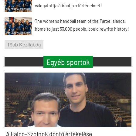
válogatottja átírhatja a történelmet!
The womens handball team of the Faroe Islands,
home to just 53,000 people, could rewrite history!
Több Kézilabda
Egyéb sportok
A Falco-Szolnok döntő értékelése