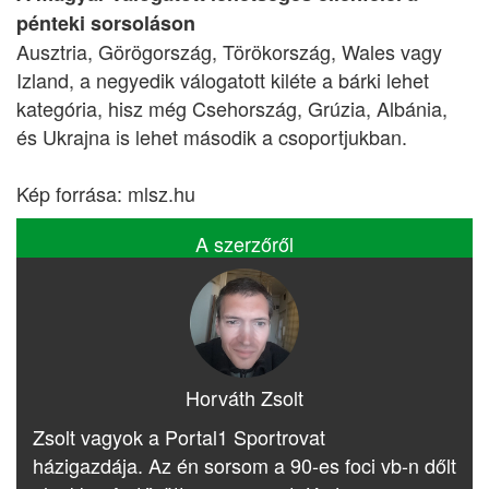
pénteki sorsoláson
Ausztria, Görögország, Törökország, Wales vagy
Izland, a negyedik válogatott kiléte a bárki lehet
kategória, hisz még Csehország, Grúzia, Albánia,
és Ukrajna is lehet második a csoportjukban.
Kép forrása: mlsz.hu
A szerzőről
Horváth Zsolt
Zsolt vagyok a Portal1 Sportrovat
házigazdája. Az én sorsom a 90-es foci vb-n dőlt