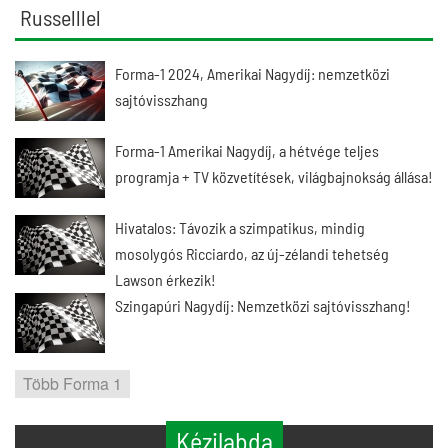
Russelllel
Forma-1 2024, Amerikai Nagydíj: nemzetközi
sajtóvisszhang
Forma-1 Amerikai Nagydíj, a hétvége teljes
programja + TV közvetítések, világbajnokság állása!
Hivatalos: Távozik a szimpatikus, mindig
mosolygós Ricciardo, az új-zélandi tehetség
Lawson érkezik!
Szingapúri Nagydíj: Nemzetközi sajtóvisszhang!
Több Forma 1
Kézilabda