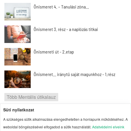
Önismeret 4. – Tanulási zóna…
Önismeret 3. rész - a naplózás titkai
Önismereti út - 2.etap
Önismeret… iránytű saját magunkhoz - 1.rész
Több Mentális útikalauz
Süti nyilatkozat
2026 | Portal1 | A lelkes amatőr nézőpontja
A szükséges sütik alkalmazása elengedhetetlen a honlapunk működéséhez. A
Szerzői jogok
| Adatvédelmi elvek
| Süti
weboldal böngészésével elfogadod a sütik használatát.
Adatvédelmi elveink