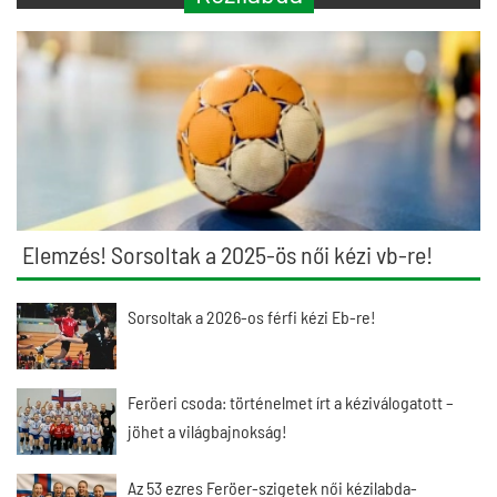
Elemzés! Sorsoltak a 2025-ös női kézi vb-re!
Sorsoltak a 2026-os férfi kézi Eb-re!
Feröeri csoda: történelmet írt a kéziválogatott –
jöhet a világbajnokság!
Az 53 ezres Feröer-szigetek női kézilabda-