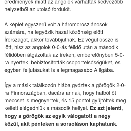
eredmények miatt az angolok várhatták kedvezőbb
helyzetből az utolsó fordulót.
A képlet egyszerű volt a háromoroszlánosok
számára, ha legyőzik hazai közönség előtt
Írországot, akkor továbbjutnak. Ez végül össze is
jött, hisz az angolok 0-0-ás félidő után a második
félidőben átgázoltak az íreken, emberelőnyben 5-0-
ra nyertek, bebiztosították csoportelsőségüket, és
egyben feljutásukat is a legmagasabb A ligába.
Így a másik találkozón hiába győztek a görögök 2-0-
ra Finnországban, dacára annak, hogy hatból öt
meccset is megnyertek, és 15 pontot gyűjtöttek meg
kellett elégedniük a második hellyel.
Ez azt jelenti,
hogy a görögök az egyik válogatott a négy
közül, akit pénteken a sorsoláson kaphatunk.