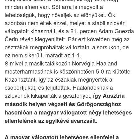
minden sínen van. Sőt arra is megvolt a
lehetőségük, hogy növeljék az előnyüket. Ők
azonban nem éltek ezzel, melyet a stabil szlovén
válogatott kihasznált, és a 81. percen Adam Gnezda
Čerin révén kiegyenlített. Bár ezt követően még az
osztrákok megpróbáltak változtatni a sorsukon, de
ez nem sikerült, maradt az 1-1.
S mivel a másik találkozón Norvégia Haaland
mesterhármasának is köszönhetően 5-0-ra kiütötte
Kazahsztánt, így az északiak megnyerték a
csoportjukat, és feljutottak. Haalandéknak a
szlovénok kikaparták a gesztenyét,
így Ausztria
második helyen végzett és Görögországhoz
hasonlóan a magyar válogatott négy lehetséges
ellenfelének az egyikévé avanzsált.
A magyar válogatott lehetséges ellenfelei a