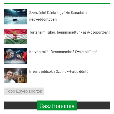
Szenzáció! Dánia legyőzte Kanadát a
negyeddöntőben
Történelmi siker: bennmaradtunk az A-csoportban!
Norvég zakó! Bennmaradás? Svájctól függ!
Irreális oddsok a Szolnok–Falco döntőn!
Több Egyéb sportok
Gasztronómia