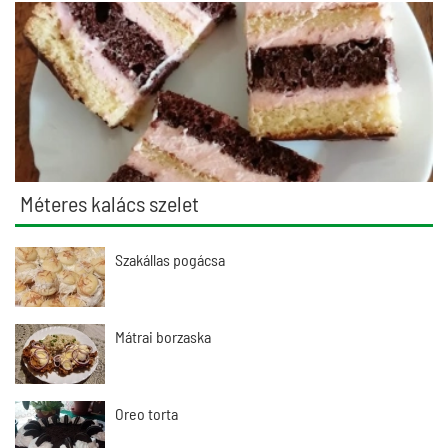
Méteres kalács szelet
Szakállas pogácsa
Mátrai borzaska
Oreo torta