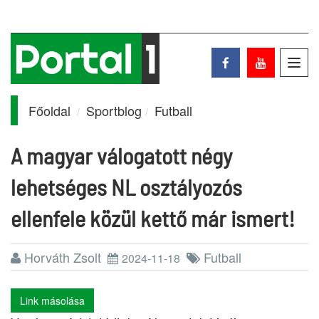
Toggl
navig
Főoldal
Sportblog
Futball
A magyar válogatott négy
lehetséges NL osztályozós
ellenfele közül kettő már ismert!
Horváth Zsolt
Futball
2024-11-18
Link másolása