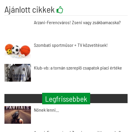
Ajánlott cikkek
Arzani-Ferencváros! Zseni vagy zsákbamacska?
Szombati sportműsor + TV közvetítések!
Klub-vb: a tornán szereplő csapatok piaci értéke
Legfrissebbek
Nőnek lenni…