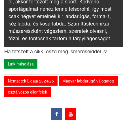
el, akkor fertőzött meg a sport. Kedvenc
sportágaimat nehéz lenne felsorolni, így most
csak négyet emelnék ki: labdarúgás, forma-1,
kézilabda, és kosárlabda. Számítástechnikai
műszerészként végeztem, szeretek olvasni,
főzni, és fontosnak tartom a tárgyilagosságot.
Ha tetszett a cikk, oszd meg ismerőseiddel is!
Link másolása
Nemzetek Ligája 2024/25
Magyar labdarúgó válogatott
osztályozós ellenfelek