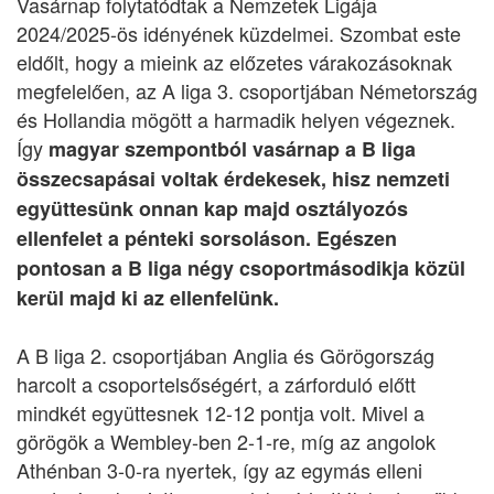
Vasárnap folytatódtak a Nemzetek Ligája
2024/2025-ös idényének küzdelmei. Szombat este
eldőlt, hogy a mieink az előzetes várakozásoknak
megfelelően, az A liga 3. csoportjában Németország
és Hollandia mögött a harmadik helyen végeznek.
Így
magyar szempontból vasárnap a B liga
összecsapásai voltak érdekesek, hisz nemzeti
együttesünk onnan kap majd osztályozós
ellenfelet a pénteki sorsoláson. Egészen
pontosan a B liga négy csoportmásodikja közül
kerül majd ki az ellenfelünk.
A B liga 2. csoportjában Anglia és Görögország
harcolt a csoportelsőségért, a zárforduló előtt
mindkét együttesnek 12-12 pontja volt. Mivel a
görögök a Wembley-ben 2-1-re, míg az angolok
Athénban 3-0-ra nyertek, így az egymás elleni