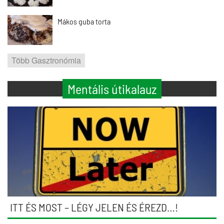
Mákos guba torta
Több Gasztronómia
Mentális útikalauz
ITT ÉS MOST – LÉGY JELEN ÉS ÉREZD…!