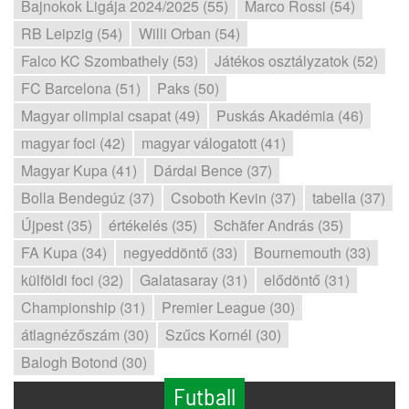
Bajnokok Ligája 2024/2025 (55)
Marco Rossi (54)
RB Leipzig (54)
Willi Orban (54)
Falco KC Szombathely (53)
Játékos osztályzatok (52)
FC Barcelona (51)
Paks (50)
Magyar olimpiai csapat (49)
Puskás Akadémia (46)
magyar foci (42)
magyar válogatott (41)
Magyar Kupa (41)
Dárdai Bence (37)
Bolla Bendegúz (37)
Csoboth Kevin (37)
tabella (37)
Újpest (35)
értékelés (35)
Schäfer András (35)
FA Kupa (34)
negyeddöntő (33)
Bournemouth (33)
külföldi foci (32)
Galatasaray (31)
elődöntő (31)
Championship (31)
Premier League (30)
átlagnézőszám (30)
Szűcs Kornél (30)
Balogh Botond (30)
Futball