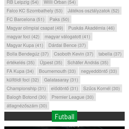
RB Leipzig (54)
Willi Orban (54)
Falco KC Szombathely (53)
Játékos osztályzatok (52)
FC Barcelona (51)
Paks (50)
Magyar olimpiai csapat (49)
Puskás Akadémia (46)
magyar foci (42)
magyar válogatott (41)
Magyar Kupa (41)
Dárdai Bence (37)
Bolla Bendegúz (37)
Csoboth Kevin (37)
tabella (37)
értékelés (35)
Újpest (35)
Schäfer András (35)
FA Kupa (34)
Bournemouth (33)
negyeddöntő (33)
külföldi foci (32)
Galatasaray (31)
Championship (31)
elődöntő (31)
Szűcs Kornél (30)
Balogh Botond (30)
Premier League (30)
átlagnézőszám (30)
Futball