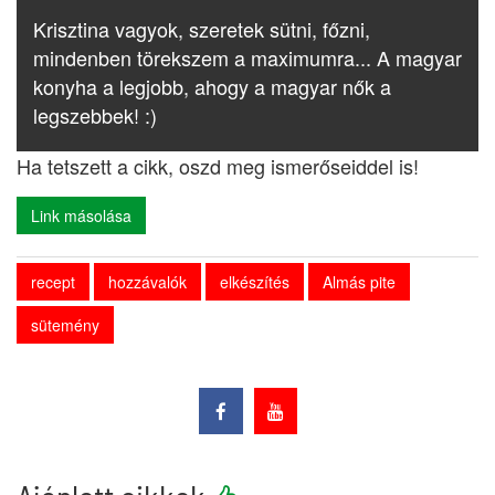
Krisztina vagyok, szeretek sütni, főzni,
mindenben törekszem a maximumra... A magyar
konyha a legjobb, ahogy a magyar nők a
legszebbek! :)
Ha tetszett a cikk, oszd meg ismerőseiddel is!
Link másolása
recept
hozzávalók
elkészítés
Almás pite
sütemény