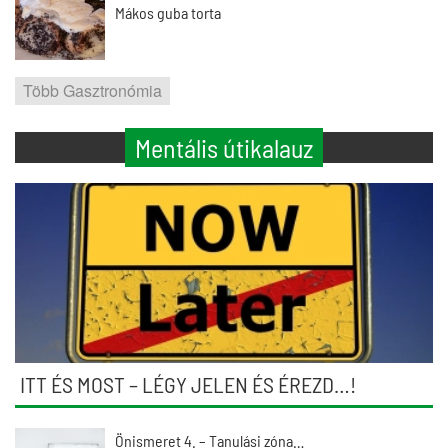
Mákos guba torta
Több Gasztronómia
Mentális útikalauz
ITT ÉS MOST – LÉGY JELEN ÉS ÉREZD…!
Önismeret 4. – Tanulási zóna…