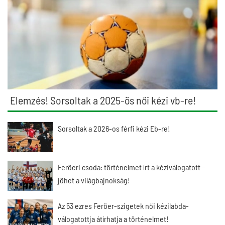
Elemzés! Sorsoltak a 2025-ös női kézi vb-re!
Sorsoltak a 2026-os férfi kézi Eb-re!
Feröeri csoda: történelmet írt a kéziválogatott –
jöhet a világbajnokság!
Az 53 ezres Feröer-szigetek női kézilabda-
válogatottja átírhatja a történelmet!