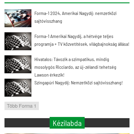
Forma-1 2024, Amerikai Nagydíj: nemzetközi
sajtóvisszhang
Forma-1 Amerikai Nagydíj, a hétvége teljes
programja + TV közvetítések, világbajnokság állása!
Hivatalos: Távozik a szimpatikus, mindig
mosolygós Ricciardo, az új-zélandi tehetség
Lawson érkezik!
Szingapúri Nagydíj: Nemzetközi sajtóvisszhang!
Több Forma 1
Kézilabda