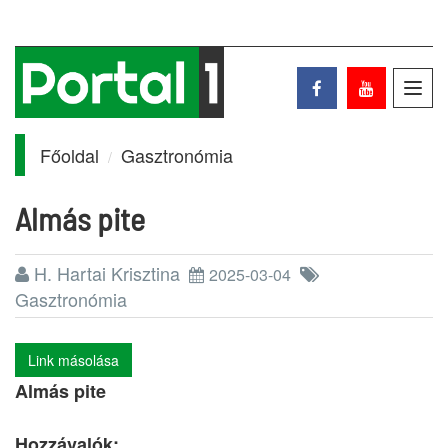
Toggl
navig
Főoldal
Gasztronómia
Almás pite
H. Hartai Krisztina
2025-03-04
Gasztronómia
Link másolása
Almás pite
Hozzávalók: