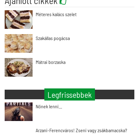
Ajánlott cikkek
Méteres kalács szelet
Szakállas pogácsa
Mátrai borzaska
Legfrissebbek
Nőnek lenni…
Arzani-Ferencváros! Zseni vagy zsákbamacska?