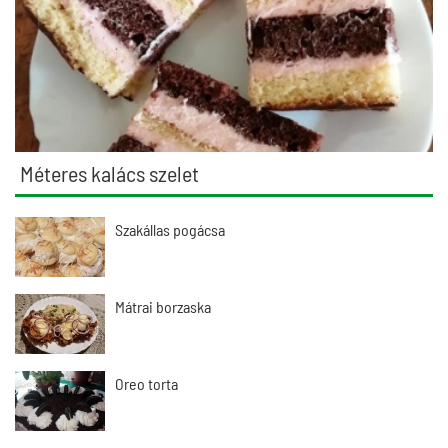
Méteres kalács szelet
Szakállas pogácsa
Mátrai borzaska
Oreo torta