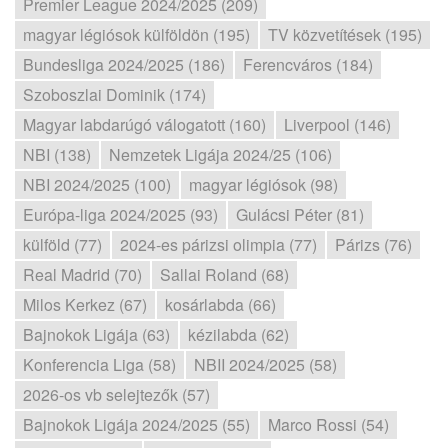
Premier League 2024/2025 (209)
magyar légiósok külföldön (195)
TV közvetítések (195)
Bundesliga 2024/2025 (186)
Ferencváros (184)
Szoboszlai Dominik (174)
Magyar labdarúgó válogatott (160)
Liverpool (146)
NBI (138)
Nemzetek Ligája 2024/25 (106)
NBI 2024/2025 (100)
magyar légiósok (98)
Európa-liga 2024/2025 (93)
Gulácsi Péter (81)
külföld (77)
2024-es párizsi olimpia (77)
Párizs (76)
Real Madrid (70)
Sallai Roland (68)
Milos Kerkez (67)
kosárlabda (66)
Bajnokok Ligája (63)
kézilabda (62)
Konferencia Liga (58)
NBII 2024/2025 (58)
2026-os vb selejtezők (57)
Bajnokok Ligája 2024/2025 (55)
Marco Rossi (54)