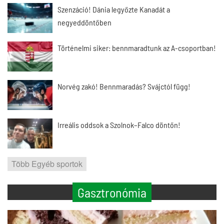
Szenzáció! Dánia legyőzte Kanadát a
negyeddöntőben
Történelmi siker: bennmaradtunk az A-csoportban!
Norvég zakó! Bennmaradás? Svájctól függ!
Irreális oddsok a Szolnok–Falco döntőn!
Több Egyéb sportok
Gasztronómia