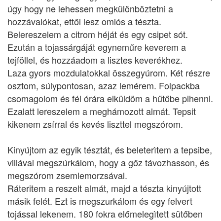
úgy hogy ne lehessen megkülönböztetni a
hozzávalókat, ettől lesz omlós a tészta.
Belereszelem a citrom héját és egy csipet sót.
Ezután a tojassárgáját egyneműre keverem a
tejföllel, és hozzáadom a lisztes keverékhez.
Laza gyors mozdulatokkal összegyúrom. Két részre
osztom, súlypontosan, azaz lemérem. Folpackba
csomagolom és fél órára elküldöm a hűtőbe pihenni.
Ezalatt lereszelem a meghámozott almát. Tepsit
kikenem zsírral és kevés liszttel megszórom.
Kinyújtom az egyik tésztát, és beleterìtem a tepsibe,
villával megszúrkálom, hogy a gőz távozhasson, és
megszórom zsemlemorzsával.
Ráteritem a reszelt almát, majd a tészta kinyújtott
másik felét. Ezt is megszurkálom és egy felvert
tojással lekenem. 180 fokra előmelegìtett sütőben