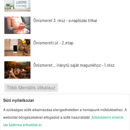
Önismeret 3. rész - a naplózás titkai
Önismereti út - 2.etap
Önismeret… iránytű saját magunkhoz - 1.rész
Több Mentális útikalauz
Süti nyilatkozat
2026 | Portal1 | A lelkes amatőr nézőpontja
A szükséges sütik alkalmazása elengedhetetlen a honlapunk működéséhez. A
Szerzői jogok
| Adatvédelmi elvek
| Süti
weboldal böngészésével elfogadod a sütik használatát.
Adatvédelmi elveink
kezelés
| Impresszum
| Oldaltérkép
ide kattintva érthetőek el
.