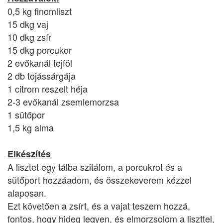
0,5 kg finomliszt
15 dkg vaj
10 dkg zsír
15 dkg porcukor
2 evőkanál tejföl
2 db tojássárgája
1 citrom reszelt héja
2-3 evőkanál zsemlemorzsa
1 sütőpor
1,5 kg alma
Elkészítés
A lisztet egy tálba szitálom, a porcukrot és a
sütőport hozzáadom, és összekeverem kézzel
alaposan.
Ezt követően a zsírt, és a vajat teszem hozzá,
fontos, hogy hideg legyen, és elmorzsolom a liszttel,