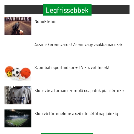
Legfrissebbek
Nőnek lenni…
Arzani-Ferencváros! Zseni vagy zsákbamacska?
Szombati sportműsor + TV közvetítések!
Klub-vb: a tornán szereplő csapatok piaci értéke
Klub vb történelem: a születésétől napjainkig