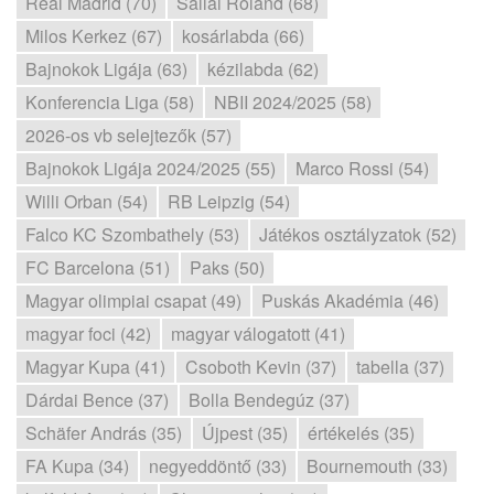
Real Madrid (70)
Sallai Roland (68)
Milos Kerkez (67)
kosárlabda (66)
Bajnokok Ligája (63)
kézilabda (62)
Konferencia Liga (58)
NBII 2024/2025 (58)
2026-os vb selejtezők (57)
Bajnokok Ligája 2024/2025 (55)
Marco Rossi (54)
Willi Orban (54)
RB Leipzig (54)
Falco KC Szombathely (53)
Játékos osztályzatok (52)
FC Barcelona (51)
Paks (50)
Magyar olimpiai csapat (49)
Puskás Akadémia (46)
magyar foci (42)
magyar válogatott (41)
Magyar Kupa (41)
Csoboth Kevin (37)
tabella (37)
Dárdai Bence (37)
Bolla Bendegúz (37)
Schäfer András (35)
Újpest (35)
értékelés (35)
FA Kupa (34)
negyeddöntő (33)
Bournemouth (33)