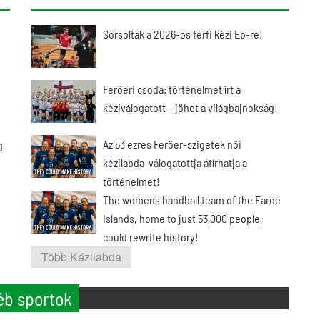
Sorsoltak a 2026-os férfi kézi Eb-re!
Feröeri csoda: történelmet írt a
kéziválogatott – jöhet a világbajnokság!
Az 53 ezres Feröer-szigetek női
g
kézilabda-válogatottja átírhatja a
történelmet!
The womens handball team of the Faroe
Islands, home to just 53,000 people,
could rewrite history!
Több Kézilabda
éb sportok