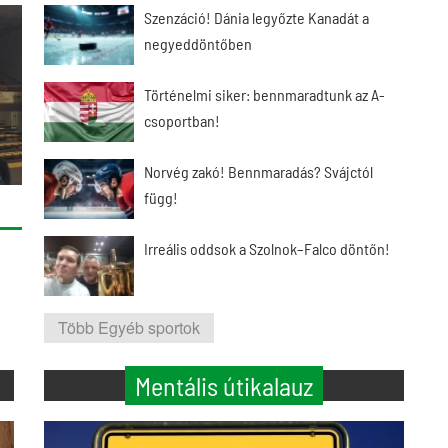
Szenzáció! Dánia legyőzte Kanadát a
negyeddöntőben
Történelmi siker: bennmaradtunk az A-
csoportban!
Norvég zakó! Bennmaradás? Svájctól
függ!
Irreális oddsok a Szolnok–Falco döntőn!
Több Egyéb sportok
Mentális útikalauz