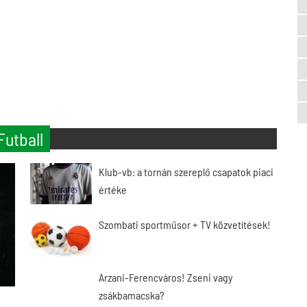
Futball
Klub-vb: a tornán szereplő csapatok piaci
értéke
Szombati sportműsor + TV közvetítések!
Arzani-Ferencváros! Zseni vagy
zsákbamacska?