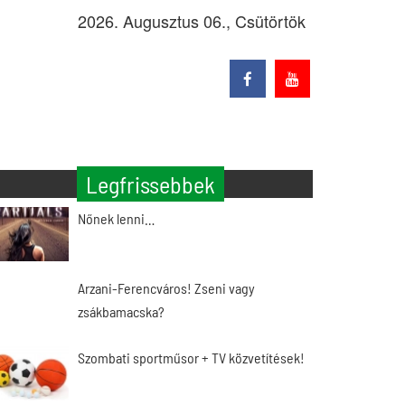
2026. Augusztus 06., Csütörtök
Legfrissebbek
Nőnek lenni…
Arzani-Ferencváros! Zseni vagy
zsákbamacska?
Szombati sportműsor + TV közvetítések!