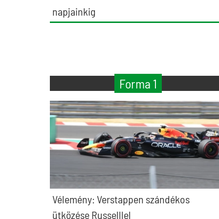
napjainkig
Forma 1
Vélemény: Verstappen szándékos
ütközése Russelllel