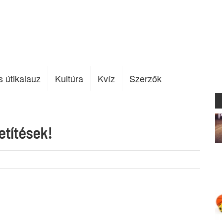
s útikalauz
Kultúra
Kvíz
Szerzők
etítések!