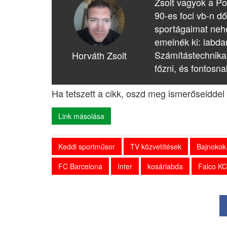
Zsolt vagyok a Po
90-es foci vb-n dő
sportágaimat nehé
emelnék ki: labda
Számítástechnika
Horváth Zsolt
főzni, és fontosna
Ha tetszett a cikk, oszd meg ismerőseiddel 
Link másolása
Keddi sportműsor
TV közvetítések
Bajnokok 
FC Barcelona
Inter
kosárlabda
Falco K