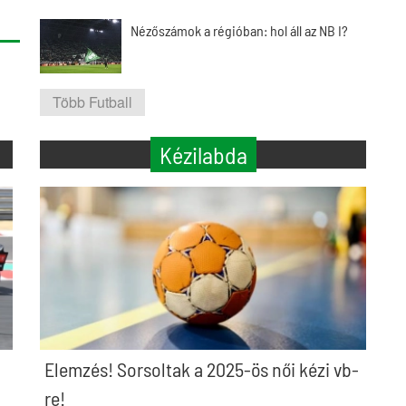
Nézőszámok a régióban: hol áll az NB I?
Több Futball
Kézilabda
Elemzés! Sorsoltak a 2025-ös női kézi vb-
re!