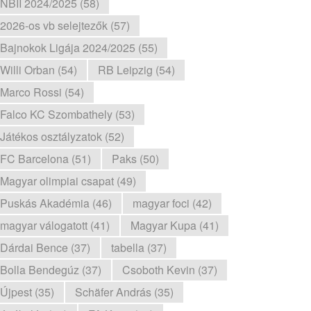
NBII 2024/2025 (58)
2026-os vb selejtezők (57)
Bajnokok Ligája 2024/2025 (55)
Willi Orban (54)
RB Leipzig (54)
Marco Rossi (54)
Falco KC Szombathely (53)
Játékos osztályzatok (52)
FC Barcelona (51)
Paks (50)
Magyar olimpiai csapat (49)
Puskás Akadémia (46)
magyar foci (42)
magyar válogatott (41)
Magyar Kupa (41)
Dárdai Bence (37)
tabella (37)
Bolla Bendegúz (37)
Csoboth Kevin (37)
Újpest (35)
Schäfer András (35)