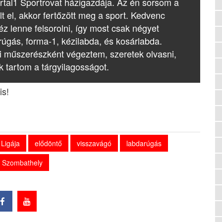
rtal1 Sportrovat házigazdája. Az én sorsom a
lt el, akkor fertőzött meg a sport. Kedvenc
z lenne felsorolni, így most csak négyet
rúgás, forma-1, kézilabda, és kosárlabda.
i műszerészként végeztem, szeretek olvasni,
k tartom a tárgyilagosságot.
is!
Ligája
elődöntő
visszavágó
labdarúgás
C Szombathely