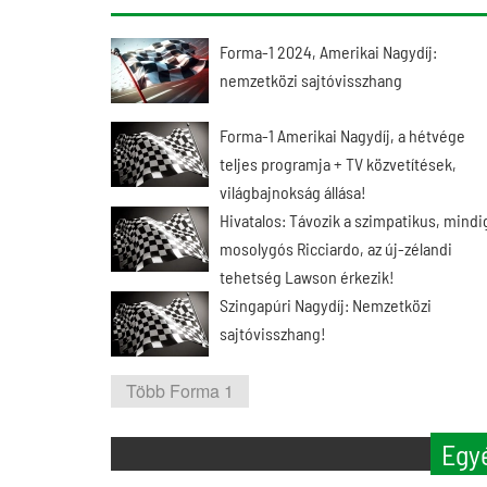
Forma-1 2024, Amerikai Nagydíj:
nemzetközi sajtóvisszhang
Forma-1 Amerikai Nagydíj, a hétvége
teljes programja + TV közvetítések,
világbajnokság állása!
Hivatalos: Távozik a szimpatikus, mindi
mosolygós Ricciardo, az új-zélandi
tehetség Lawson érkezik!
Szingapúri Nagydíj: Nemzetközi
sajtóvisszhang!
Több Forma 1
Egy