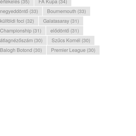
értékelés (35)
FA Kupa (34)
negyeddöntő (33)
Bournemouth (33)
külföldi foci (32)
Galatasaray (31)
Championship (31)
elődöntő (31)
átlagnézőszám (30)
Szűcs Kornél (30)
Balogh Botond (30)
Premier League (30)