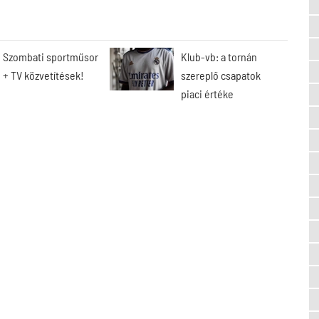
Szombati sportműsor
Klub-vb: a tornán
+ TV közvetítések!
szereplő csapatok
piaci értéke