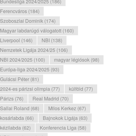
Bundesliga 2024/2025 (186)
Ferencváros (184)
Szoboszlai Dominik (174)
Magyar labdarúgó válogatott (160)
Liverpool (146)
NBI (138)
Nemzetek Ligája 2024/25 (106)
NBI 2024/2025 (100)
magyar légiósok (98)
Európa-liga 2024/2025 (93)
Gulácsi Péter (81)
2024-es párizsi olimpia (77)
külföld (77)
Párizs (76)
Real Madrid (70)
Sallai Roland (68)
Milos Kerkez (67)
kosárlabda (66)
Bajnokok Ligája (63)
kézilabda (62)
Konferencia Liga (58)