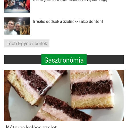
Irreális oddsok a Szolnok–Falco döntőn!
Több Egyéb sportok
Gasztronómia
Méteres kalács szelet