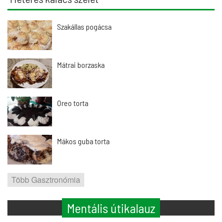
Szakállas pogácsa
Mátrai borzaska
Oreo torta
Mákos guba torta
Több Gasztronómia
Mentális útikalauz