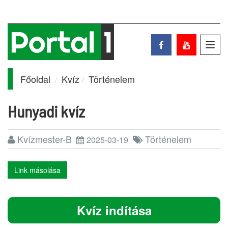
Toggl
navig
Főoldal
Kvíz
Történelem
Hunyadi kvíz
Kvízmester-B
Történelem
2025-03-19
Link másolása
Kvíz indítása