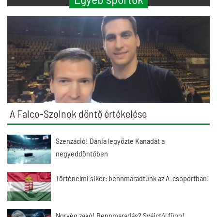
A Falco-Szolnok döntő értékelése
Szenzáció! Dánia legyőzte Kanadát a
negyeddöntőben
Történelmi siker: bennmaradtunk az A-csoportban!
Norvég zakó! Bennmaradás? Svájctól függ!