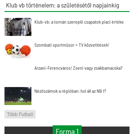
Klub vb történelem: a születésétől napjainkig
Klub-vb: a tornán szereplő csapatok piaci értéke
Szombati sportműsor + TV közvetítések!
Arzani-Ferencváros! Zseni vagy zsákbamacska?
Nézőszámok a régióban: hol áll az NB I?
Több Futball
Forma 1