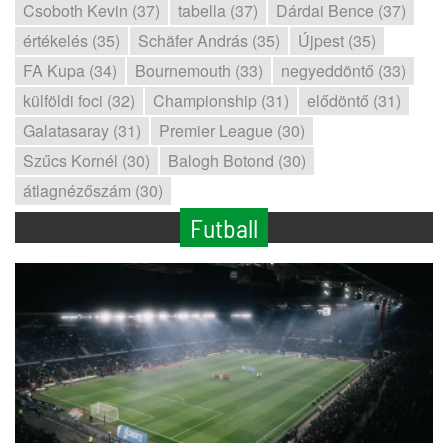
Csoboth Kevin (37)
tabella (37)
Dárdai Bence (37)
értékelés (35)
Schäfer András (35)
Újpest (35)
FA Kupa (34)
Bournemouth (33)
negyeddöntő (33)
külföldi foci (32)
Championship (31)
elődöntő (31)
Galatasaray (31)
Premier League (30)
Szűcs Kornél (30)
Balogh Botond (30)
átlagnézőszám (30)
Futball