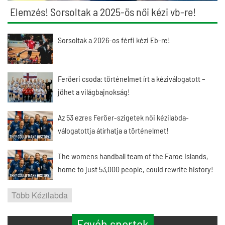
Elemzés! Sorsoltak a 2025-ös női kézi vb-re!
Sorsoltak a 2026-os férfi kézi Eb-re!
Feröeri csoda: történelmet írt a kéziválogatott –
jöhet a világbajnokság!
Az 53 ezres Feröer-szigetek női kézilabda-
válogatottja átírhatja a történelmet!
The womens handball team of the Faroe Islands,
home to just 53,000 people, could rewrite history!
Több Kézilabda
Egyéb sportok