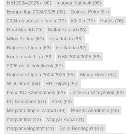
NBI 2024/2025 (100)
magyar légiósok (98)
Európa-liga 2024/2025 (93)
Gulácsi Péter (81)
2024-es párizsi olimpia (77)
külföld (77)
Párizs (76)
Real Madrid (70)
Sallai Roland (68)
Milos Kerkez (67)
kosárlabda (66)
Bajnokok Ligája (63)
kézilabda (62)
Konferencia Liga (58)
NBII 2024/2025 (58)
2026-os vb selejtezők (57)
Bajnokok Ligája 2024/2025 (55)
Marco Rossi (54)
Willi Orban (54)
RB Leipzig (54)
Falco KC Szombathely (53)
Játékos osztályzatok (52)
FC Barcelona (51)
Paks (50)
Magyar olimpiai csapat (49)
Puskás Akadémia (46)
magyar foci (42)
Magyar Kupa (41)
magyar válogatott (41)
Bolla Bendegúz (37)