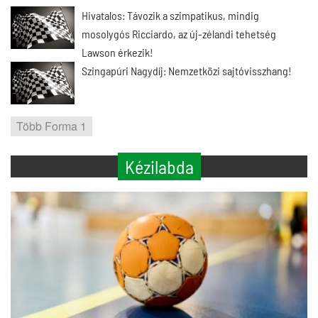
Hivatalos: Távozik a szimpatikus, mindig
mosolygós Ricciardo, az új-zélandi tehetség
Lawson érkezik!
Szingapúri Nagydíj: Nemzetközi sajtóvisszhang!
Több Forma 1
Kézilabda