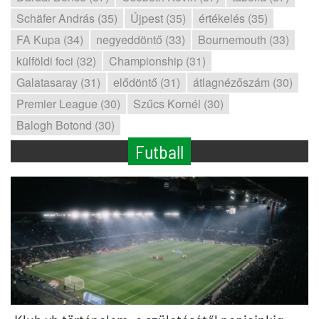
Schäfer András (35)
Újpest (35)
értékelés (35)
FA Kupa (34)
negyeddöntő (33)
Bournemouth (33)
külföldi foci (32)
Championship (31)
Galatasaray (31)
elődöntő (31)
átlagnézőszám (30)
Premier League (30)
Szűcs Kornél (30)
Balogh Botond (30)
Futball