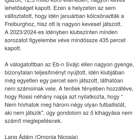
lehetőséget kapott. Ezen a helyzeten az sem
változtatott, hogy idén januárban kölcsönadták a
Freiburghoz, hisz ott is nagyon keveset játszott.
A 2023/2024-es idényben klubszinten minden
sorozatot figyelembe véve mindössze 435 percet
kapott.
A válogatottban az Eb-n Svájc ellen nagyon gyenge,
bizonytalan teljesítményt nyújtott, idén klubjában
még egyetlen egy percet sem játszott, láthatóan
nem számolnak vele. A fentiek fényében hozzátéve,
hogy Rossi néhány napja azt nyilatkozta, hogy “
Nem hívhatok meg három-négy olyan futballistát,
aki nem játszik", úgy gondolom az ő kihagyása nem
számít meglepetésnek.
Lang Ádám (Omonia Nicosia)