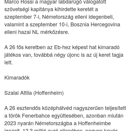
Marco Rossi a magyar labdarúgó válogatott
szövetségi kapitánya kihirdette keretét a
szeptember 7-i, Németország elleni idegenbeli,
valamint a szeptember 10-i, Bosznia Hercegovina
elleni hazai NL mérkőzésre.
A 26 fős keretben az Eb-hez képest hat kimaradó
játékos van, továbbá négy újonc is az új keret tagja
lett.
Kimaradók
Szalai Attila (Hoffenheim)
A 26 esztendős középhátvéd nagyszerűen teljesített
a török Fenerbahce együttesében, azonban miután
2023 nyarán Németországba a Hoffenheimbe
igazolt, 12,3 millió euró ellenében, nagyon kevés