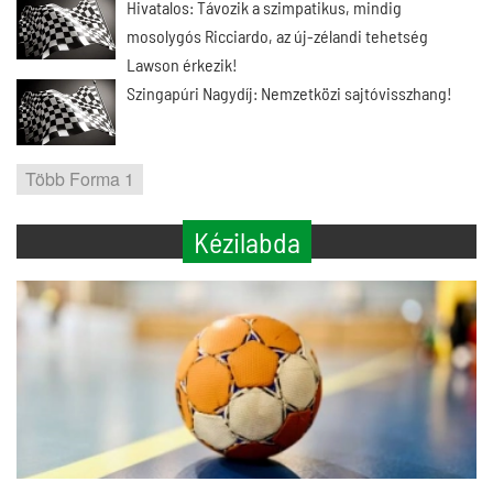
Hivatalos: Távozik a szimpatikus, mindig
mosolygós Ricciardo, az új-zélandi tehetség
Lawson érkezik!
Szingapúri Nagydíj: Nemzetközi sajtóvisszhang!
Több Forma 1
Kézilabda