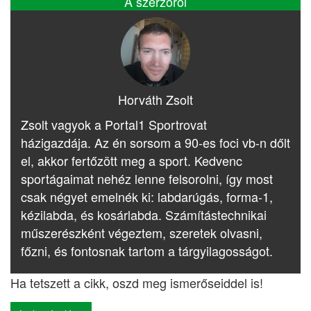
A szerzőről
Horváth Zsolt
Zsolt vagyok a Portal1 Sportrovat
házigazdája. Az én sorsom a 90-es foci vb-n dőlt
el, akkor fertőzött meg a sport. Kedvenc
sportágaimat nehéz lenne felsorolni, így most
csak négyet emelnék ki: labdarúgás, forma-1,
kézilabda, és kosárlabda. Számítástechnikai
műszerészként végeztem, szeretek olvasni,
főzni, és fontosnak tartom a tárgyilagosságot.
Ha tetszett a cikk, oszd meg ismerőseiddel is!