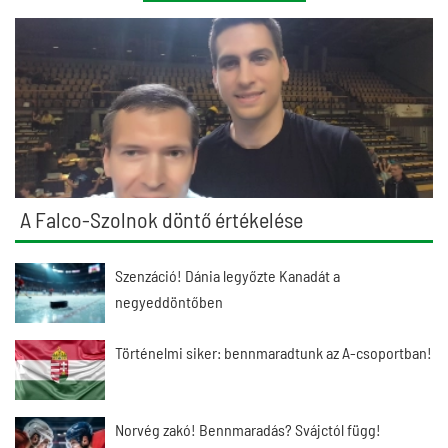
A Falco-Szolnok döntő értékelése
Szenzáció! Dánia legyőzte Kanadát a
negyeddöntőben
Történelmi siker: bennmaradtunk az A-csoportban!
Norvég zakó! Bennmaradás? Svájctól függ!