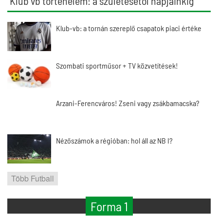
Klub vb történelem: a születésétől napjainkig
Klub-vb: a tornán szereplő csapatok piaci értéke
Szombati sportműsor + TV közvetítések!
Arzani-Ferencváros! Zseni vagy zsákbamacska?
Nézőszámok a régióban: hol áll az NB I?
Több Futball
Forma 1