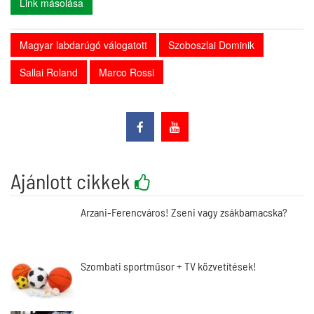
Link másolása
Magyar labdarúgó válogatott
Szoboszlai Dominik
Sallai Roland
Marco Rossi
Ajánlott cikkek
Arzani-Ferencváros! Zseni vagy zsákbamacska?
Szombati sportműsor + TV közvetítések!