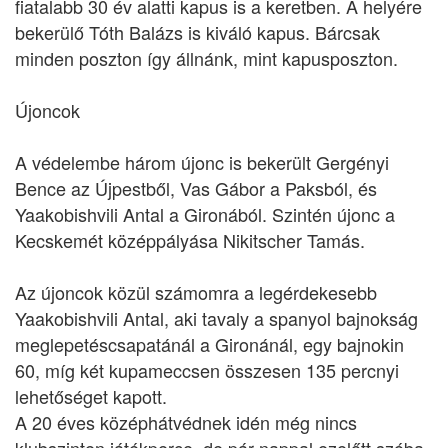
fiatalabb 30 év alatti kapus is a keretben. A helyére
bekerülő Tóth Balázs is kiváló kapus. Bárcsak
minden poszton így állnánk, mint kapusposzton.
Újoncok
A védelembe három újonc is bekerült Gergényi
Bence az Újpestből, Vas Gábor a Paksból, és
Yaakobishvili Antal a Gironából. Szintén újonc a
Kecskemét középpályása Nikitscher Tamás.
Az újoncok közül számomra a legérdekesebb
Yaakobishvili Antal, aki tavaly a spanyol bajnokság
meglepetéscsapatánál a Gironánál, egy bajnokin
60, míg két kupameccsen összesen 135 percnyi
lehetőséget kapott.
A 20 éves középhátvédnek idén még nincs