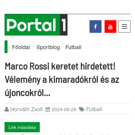
Toggl
navig
Főoldal
Sportblog
Futball
Marco Rossi keretet hirdetett!
Vélemény a kimaradókról és az
újoncokról...
Horváth Zsolt
Futball
2024-08-28
Link másolása