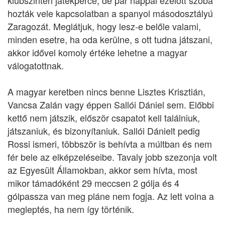
klubszinten játékperce, de pár nappal ezelőtt szóba
hozták vele kapcsolatban a spanyol másodosztályú
Zaragozát. Meglátjuk, hogy lesz-e belőle valami,
minden esetre, ha oda kerülne, s ott tudna játszani,
akkor idővel komoly értéke lehetne a magyar
válogatottnak.
A magyar keretben nincs benne Lisztes Krisztián,
Vancsa Zalán vagy éppen Sallói Dániel sem. Előbbi
kettő nem játszik, először csapatot kell találniuk,
játszaniuk, és bizonyítaniuk. Sallói Dánielt pedig
Rossi ismeri, többször is behívta a múltban és nem
fér bele az elképzeléseibe. Tavaly jobb szezonja volt
az Egyesült Államokban, akkor sem hívta, most
mikor támadóként 29 meccsen 2 gólja és 4
gólpassza van meg pláne nem fogja. Az lett volna a
megleptés, ha nem így történik.