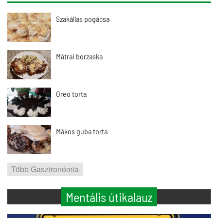
Szakállas pogácsa
Mátrai borzaska
Oreo torta
Mákos guba torta
Több Gasztronómia
Mentális útikalauz