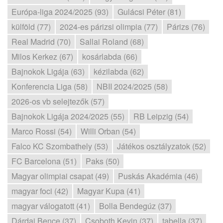
Európa-liga 2024/2025 (93)
Gulácsi Péter (81)
külföld (77)
2024-es párizsi olimpia (77)
Párizs (76)
Real Madrid (70)
Sallai Roland (68)
Milos Kerkez (67)
kosárlabda (66)
Bajnokok Ligája (63)
kézilabda (62)
Konferencia Liga (58)
NBII 2024/2025 (58)
2026-os vb selejtezők (57)
Bajnokok Ligája 2024/2025 (55)
RB Leipzig (54)
Marco Rossi (54)
Willi Orban (54)
Falco KC Szombathely (53)
Játékos osztályzatok (52)
FC Barcelona (51)
Paks (50)
Magyar olimpiai csapat (49)
Puskás Akadémia (46)
magyar foci (42)
Magyar Kupa (41)
magyar válogatott (41)
Bolla Bendegúz (37)
Dárdai Bence (37)
Csoboth Kevin (37)
tabella (37)