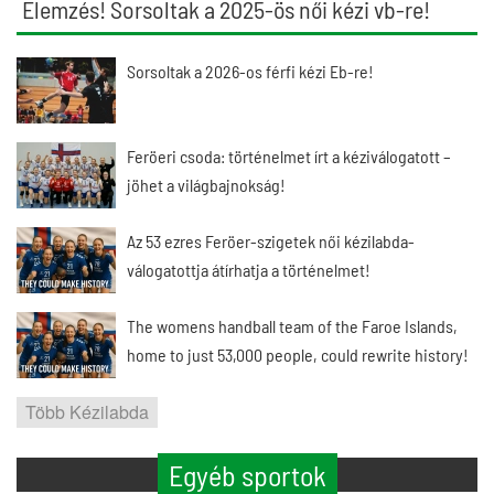
Elemzés! Sorsoltak a 2025-ös női kézi vb-re!
Sorsoltak a 2026-os férfi kézi Eb-re!
Feröeri csoda: történelmet írt a kéziválogatott –
jöhet a világbajnokság!
Az 53 ezres Feröer-szigetek női kézilabda-
válogatottja átírhatja a történelmet!
The womens handball team of the Faroe Islands,
home to just 53,000 people, could rewrite history!
Több Kézilabda
Egyéb sportok