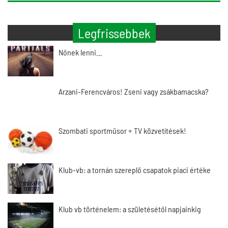
Legfrissebbek
Nőnek lenni…
Arzani-Ferencváros! Zseni vagy zsákbamacska?
Szombati sportműsor + TV közvetítések!
Klub-vb: a tornán szereplő csapatok piaci értéke
Klub vb történelem: a születésétől napjainkig