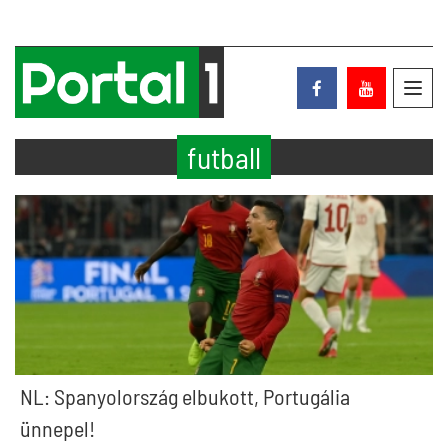
Toggl
navig
futball
NL: Spanyolország elbukott, Portugália
ünnepel!