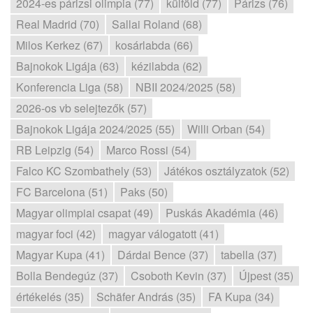
2024-es párizsi olimpia (77)
külföld (77)
Párizs (76)
Real Madrid (70)
Sallai Roland (68)
Milos Kerkez (67)
kosárlabda (66)
Bajnokok Ligája (63)
kézilabda (62)
Konferencia Liga (58)
NBII 2024/2025 (58)
2026-os vb selejtezők (57)
Bajnokok Ligája 2024/2025 (55)
Willi Orban (54)
RB Leipzig (54)
Marco Rossi (54)
Falco KC Szombathely (53)
Játékos osztályzatok (52)
FC Barcelona (51)
Paks (50)
Magyar olimpiai csapat (49)
Puskás Akadémia (46)
magyar foci (42)
magyar válogatott (41)
Magyar Kupa (41)
Dárdai Bence (37)
tabella (37)
Bolla Bendegúz (37)
Csoboth Kevin (37)
Újpest (35)
értékelés (35)
Schäfer András (35)
FA Kupa (34)