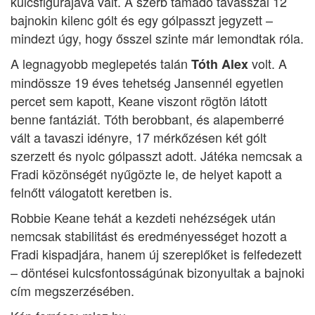
kulcsfigurájává vált. A szerb támadó tavasszal 12
bajnokin kilenc gólt és egy gólpasszt jegyzett –
mindezt úgy, hogy ősszel szinte már lemondtak róla.
A legnagyobb meglepetés talán
volt. A
Tóth Alex
mindössze 19 éves tehetség Jansennél egyetlen
percet sem kapott, Keane viszont rögtön látott
benne fantáziát. Tóth berobbant, és alapemberré
vált a tavaszi idényre, 17 mérkőzésen két gólt
szerzett és nyolc gólpasszt adott. Játéka nemcsak a
Fradi közönségét nyűgözte le, de helyet kapott a
felnőtt válogatott keretben is.
Robbie Keane tehát a kezdeti nehézségek után
nemcsak stabilitást és eredményességet hozott a
Fradi kispadjára, hanem új szereplőket is felfedezett
– döntései kulcsfontosságúnak bizonyultak a bajnoki
cím megszerzésében.