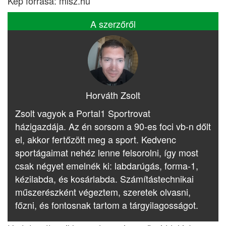
Kép forrása: mlsz.hu
A szerzőről
Horváth Zsolt
Zsolt vagyok a Portal1 Sportrovat
házigazdája. Az én sorsom a 90-es foci vb-n dőlt
el, akkor fertőzött meg a sport. Kedvenc
sportágaimat nehéz lenne felsorolni, így most
csak négyet emelnék ki: labdarúgás, forma-1,
kézilabda, és kosárlabda. Számítástechnikai
műszerészként végeztem, szeretek olvasni,
főzni, és fontosnak tartom a tárgyilagosságot.