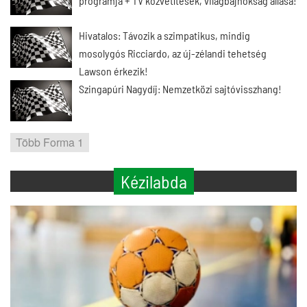
programja + TV közvetítések, világbajnokság állása!
Hivatalos: Távozik a szimpatikus, mindig
mosolygós Ricciardo, az új-zélandi tehetség
Lawson érkezik!
Szingapúri Nagydíj: Nemzetközi sajtóvisszhang!
Több Forma 1
Kézilabda