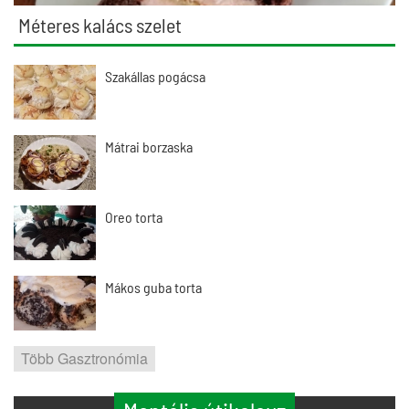
Méteres kalács szelet
Szakállas pogácsa
Mátrai borzaska
Oreo torta
Mákos guba torta
Több Gasztronómia