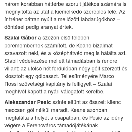
három korábban háttérbe szorult játékos számára is
megnyitotta az utat a kiemelkedő szereplés felé. Az
ír tréner bátran nyúlt a mellőzött labdarúgókhoz –
döntései pedig aranyat értek.
a szezon első felében
Szalai Gábor
peremembernek számított, de Keane bizalmat
szavazott neki, és a középhátvéd meg is hálálta azt.
Stabil védekezése mellett támadásban is rendre
villant: az utolsó hét fordulóban négy gólt szerzett és
kiosztott egy gólpasszt. Teljesítményére Marco
Rossi szövetségi kapitány is felfigyelt – Szalai
meghívót kapott a nyári válogatott keretbe.
szinte eltűnt az ősszel: kilenc
Alekszandar Pesic
meccsen gól nélkül maradt. Keane azonban
megtalálta a helyét a csapatban, és Pesic az idény
végére a Ferencváros támadójátékának