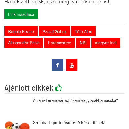
Ha tetszett a cikk, oszd meg ismerőseiddel is!
Link másolása
Robbie Keane
Szalai Gábor
Tóth Alex
Aleksandar Pesic
Ferencváros
NBI
magyar foci
Ajánlott cikkek
Arzani-Ferencváros! Zseni vagy zsákbamacska?
Szombati sportműsor + TV közvetítések!