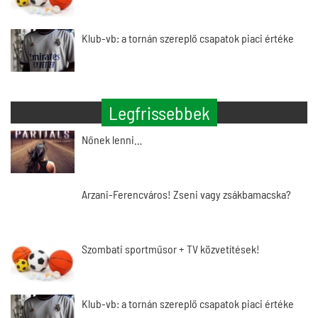
Klub-vb: a tornán szereplő csapatok piaci értéke
Legfrissebbek
Nőnek lenni…
Arzani-Ferencváros! Zseni vagy zsákbamacska?
Szombati sportműsor + TV közvetítések!
Klub-vb: a tornán szereplő csapatok piaci értéke