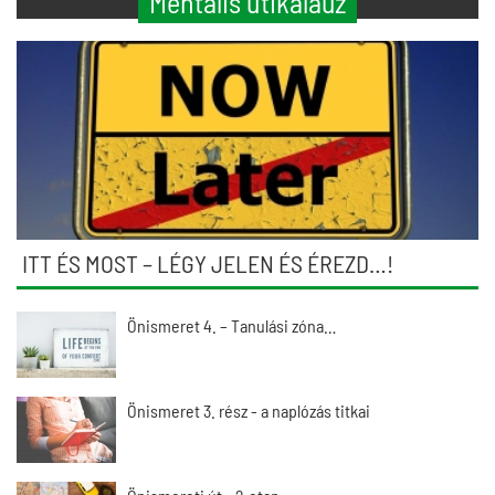
Mentális útikalauz
ITT ÉS MOST – LÉGY JELEN ÉS ÉREZD…!
Önismeret 4. – Tanulási zóna…
Önismeret 3. rész - a naplózás titkai