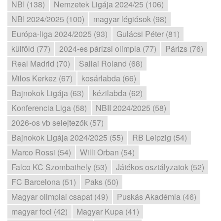
NBI (138)
Nemzetek Ligája 2024/25 (106)
NBI 2024/2025 (100)
magyar légiósok (98)
Európa-liga 2024/2025 (93)
Gulácsi Péter (81)
külföld (77)
2024-es párizsi olimpia (77)
Párizs (76)
Real Madrid (70)
Sallai Roland (68)
Milos Kerkez (67)
kosárlabda (66)
Bajnokok Ligája (63)
kézilabda (62)
Konferencia Liga (58)
NBII 2024/2025 (58)
2026-os vb selejtezők (57)
Bajnokok Ligája 2024/2025 (55)
RB Leipzig (54)
Marco Rossi (54)
Willi Orban (54)
Falco KC Szombathely (53)
Játékos osztályzatok (52)
FC Barcelona (51)
Paks (50)
Magyar olimpiai csapat (49)
Puskás Akadémia (46)
magyar foci (42)
Magyar Kupa (41)