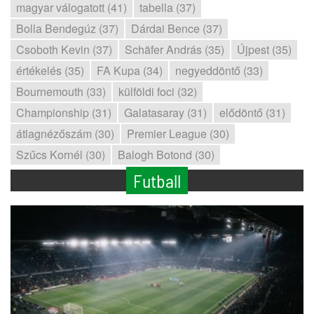
magyar válogatott (41)
tabella (37)
Bolla Bendegúz (37)
Dárdai Bence (37)
Csoboth Kevin (37)
Schäfer András (35)
Újpest (35)
értékelés (35)
FA Kupa (34)
negyeddöntő (33)
Bournemouth (33)
külföldi foci (32)
Championship (31)
Galatasaray (31)
elődöntő (31)
átlagnézőszám (30)
Premier League (30)
Szűcs Kornél (30)
Balogh Botond (30)
Futball