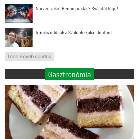
Norvég zakó! Bennmaradás? Svájctól függ!
Irreális oddsok a Szolnok–Falco döntőn!
Több Egyéb sportok
Gasztronómia