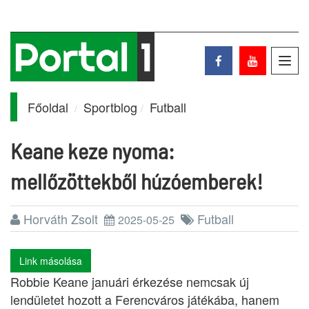
Toggl
navig
Főoldal
Sportblog
Futball
Keane keze nyoma:
mellőzöttekből húzóemberek!
Horváth Zsolt
Futball
2025-05-25
Link másolása
Robbie Keane januári érkezése nemcsak új
lendületet hozott a Ferencváros játékába, hanem