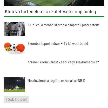
Klub vb történelem: a születésétől napjainkig
Klub-vb: a tornán szereplő csapatok piaci értéke
Szombati sportműsor + TV közvetítések!
Arzani-Ferencváros! Zseni vagy zsákbamacska?
Nézőszámok a régióban: hol áll az NB I?
Több Futball