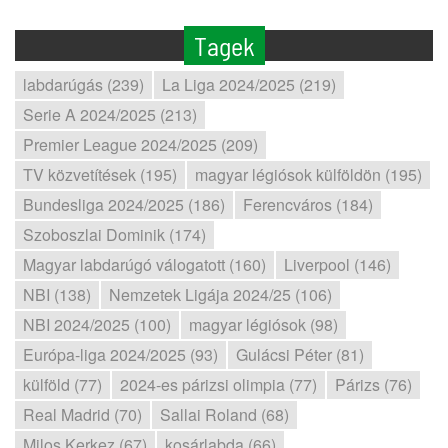
Tagek
labdarúgás (239)
La Liga 2024/2025 (219)
Serie A 2024/2025 (213)
Premier League 2024/2025 (209)
TV közvetítések (195)
magyar légiósok külföldön (195)
Bundesliga 2024/2025 (186)
Ferencváros (184)
Szoboszlai Dominik (174)
Magyar labdarúgó válogatott (160)
Liverpool (146)
NBI (138)
Nemzetek Ligája 2024/25 (106)
NBI 2024/2025 (100)
magyar légiósok (98)
Európa-liga 2024/2025 (93)
Gulácsi Péter (81)
külföld (77)
2024-es párizsi olimpia (77)
Párizs (76)
Real Madrid (70)
Sallai Roland (68)
Milos Kerkez (67)
kosárlabda (66)