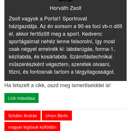
Horváth Zsolt
Zsolt vagyok a Portal1 Sportrovat
házigazdája. Az én sorsom a 90-es foci vb-n dőlt
el, akkor fertőzött meg a sport. Kedvenc
sportágaimat nehéz lenne felsorolni, így most
csak négyet emelnék ki: labdarúgás, forma-1,
kézilabda, és kosárlabda. Számítástechnikai
műszerészként végeztem, szeretek olvasni,
főzni, és fontosnak tartom a tárgyilagosságot.
Ha tetszett a cikk, oszd meg ismerőseiddel is!
Link másolása
Schäfer András
Union Berlin
magyar légiósok külföldön