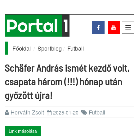
Toggl
navig
Főoldal
Sportblog
Futball
Schäfer András ismét kezdő volt,
csapata három (!!!) hónap után
győzött újra!
Horváth Zsolt
Futball
2025-01-20
Link másolása