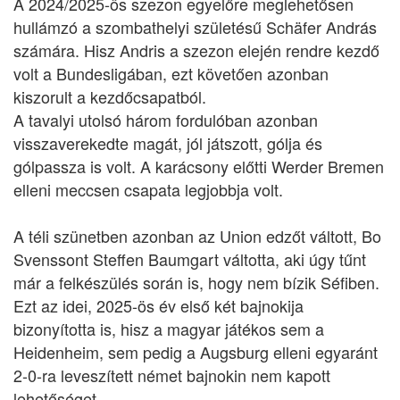
A 2024/2025-ös szezon egyelőre meglehetősen
hullámzó a szombathelyi születésű Schäfer András
számára. Hisz Andris a szezon elején rendre kezdő
volt a Bundesligában, ezt követően azonban
kiszorult a kezdőcsapatból.
A tavalyi utolsó három fordulóban azonban
visszaverekedte magát, jól játszott, gólja és
gólpassza is volt. A karácsony előtti Werder Bremen
elleni meccsen csapata legjobbja volt.
A téli szünetben azonban az Union edzőt váltott, Bo
Svenssont Steffen Baumgart váltotta, aki úgy tűnt
már a felkészülés során is, hogy nem bízik Séfiben.
Ezt az idei, 2025-ös év első két bajnokija
bizonyította is, hisz a magyar játékos sem a
Heidenheim, sem pedig a Augsburg elleni egyaránt
2-0-ra leveszített német bajnokin nem kapott
lehetőséget.