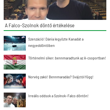
A Falco-Szolnok döntő értékelése
Szenzáció! Dánia legyőzte Kanadát a
negyeddöntőben
Történelmi siker: bennmaradtunk az A-csoportban!
Norvég zakó! Bennmaradás? Svájctól függ!
Irreális oddsok a Szolnok–Falco döntőn!