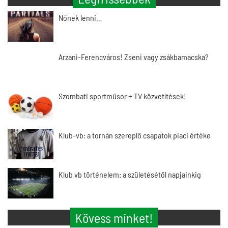
Nőnek lenni…
Arzani-Ferencváros! Zseni vagy zsákbamacska?
Szombati sportműsor + TV közvetítések!
Klub-vb: a tornán szereplő csapatok piaci értéke
Klub vb történelem: a születésétől napjainkig
Kövess minket!