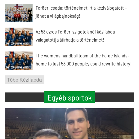
Feröeri csoda: történelmet írt a kéziválogatott –
jöhet a világbajnokság!
Az 53 ezres Feröer-szigetek női kézilabda-
válogatottja átírhatja a történelmet!
The womens handball team of the Faroe Islands,
home to just 53,000 people, could rewrite history!
Több Kézilabda
Egyéb sportok