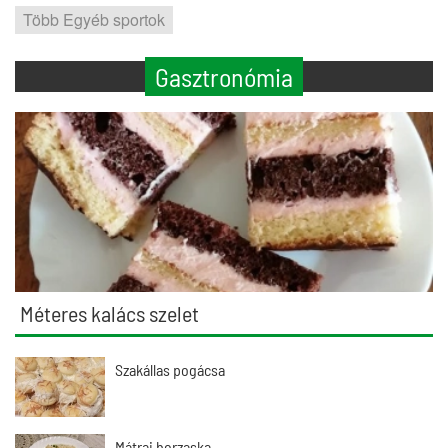
Több Egyéb sportok
Gasztronómia
Méteres kalács szelet
Szakállas pogácsa
Mátrai borzaska