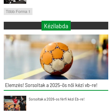
Több Forma 1
Kézilabda
Elemzés! Sorsoltak a 2025-ös női kézi vb-re!
Sorsoltak a 2026-os férfi kézi Eb-re!