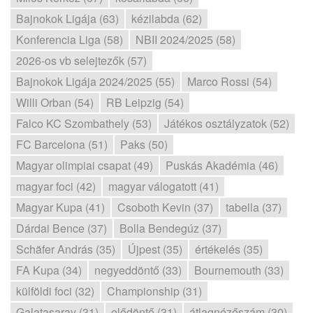
Bajnokok Ligája (63)
kézilabda (62)
Konferencia Liga (58)
NBII 2024/2025 (58)
2026-os vb selejtezők (57)
Bajnokok Ligája 2024/2025 (55)
Marco Rossi (54)
Willi Orban (54)
RB Leipzig (54)
Falco KC Szombathely (53)
Játékos osztályzatok (52)
FC Barcelona (51)
Paks (50)
Magyar olimpiai csapat (49)
Puskás Akadémia (46)
magyar foci (42)
magyar válogatott (41)
Magyar Kupa (41)
Csoboth Kevin (37)
tabella (37)
Dárdai Bence (37)
Bolla Bendegúz (37)
Schäfer András (35)
Újpest (35)
értékelés (35)
FA Kupa (34)
negyeddöntő (33)
Bournemouth (33)
külföldi foci (32)
Championship (31)
Galatasaray (31)
elődöntő (31)
átlagnézőszám (30)