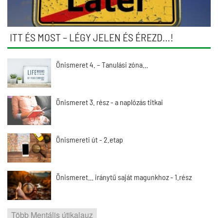
ITT ÉS MOST – LÉGY JELEN ÉS ÉREZD…!
Önismeret 4. – Tanulási zóna…
Önismeret 3. rész - a naplózás titkai
Önismereti út - 2.etap
Önismeret… iránytű saját magunkhoz - 1.rész
Több Mentális útikalauz