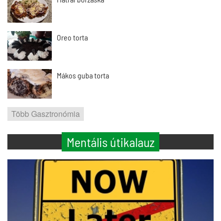
Oreo torta
Mákos guba torta
Több Gasztronómia
Mentális útikalauz