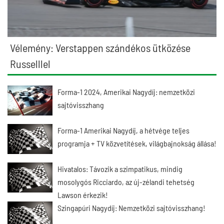
Vélemény: Verstappen szándékos ütközése
Russelllel
Forma-1 2024, Amerikai Nagydíj: nemzetközi
sajtóvisszhang
Forma-1 Amerikai Nagydíj, a hétvége teljes
programja + TV közvetítések, világbajnokság állása!
Hivatalos: Távozik a szimpatikus, mindig
mosolygós Ricciardo, az új-zélandi tehetség
Lawson érkezik!
Szingapúri Nagydíj: Nemzetközi sajtóvisszhang!