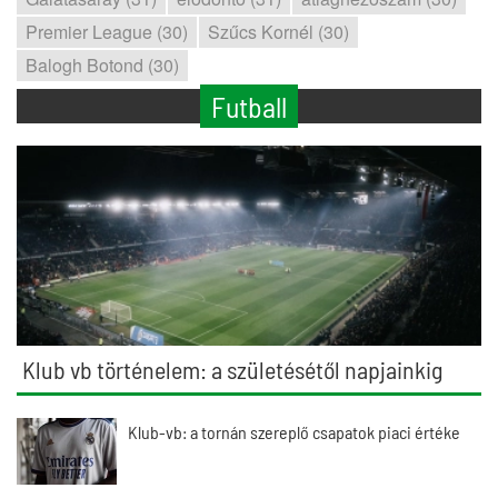
Premier League (30)
Szűcs Kornél (30)
Balogh Botond (30)
Futball
Klub vb történelem: a születésétől napjainkig
Klub-vb: a tornán szereplő csapatok piaci értéke