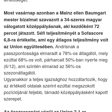
Most vasárnap azonban a Mainz ellen Baumgart
mester bizalmat szavazott a 34-szeres magyar
válogatott középpályásnak, aki kezdőként 72
percet játszott. Séfi teljesítményét a Sofascore
6,8-ra értékelte, ami egy átlagos teljesítmény volt
Andrisnak a
az Union együttesében.
passzpontossága elmaradt a 78%-os átlagától, mely
ezúttal 68%-os volt, párharcait 50%-ban nyerte meg
(6/12), ami szintén elmarad az 56%-os
szezonátlagától.
Ugyanakkor a teljes igazsághoz hozzátartozik, hogy
az értékelő oldalak szerint ezúttal megszokott
pozíciójánál feljebb, támadó középpályásként kapott
szerepet.
Az összecsapást végül az Union 2-1-re