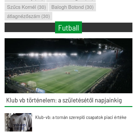
Szűcs Kornél (30)
Balogh Botond (30)
átlagnézőszám (30)
Futball
Klub vb történelem: a születésétől napjainkig
Klub-vb: a tornán szereplő csapatok piaci értéke