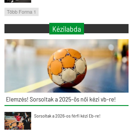
Több Forma 1
Kézilabda
Elemzés! Sorsoltak a 2025-ös női kézi vb-re!
Sorsoltak a 2026-os férfi kézi Eb-re!