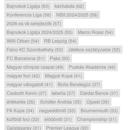
Bajnokok Ligája (63)
kézilabda (62)
Konferencia Liga (58)
NBII 2024/2025 (58)
2026-os vb selejtezők (57)
Bajnokok Ligája 2024/2025 (55)
Marco Rossi (54)
Willi Orban (54)
RB Leipzig (54)
Falco KC Szombathely (53)
Játékos osztályzatok (52)
FC Barcelona (51)
Paks (50)
Magyar olimpiai csapat (49)
Puskás Akadémia (46)
magyar foci (42)
Magyar Kupa (41)
magyar válogatott (41)
Bolla Bendegúz (37)
Csoboth Kevin (37)
tabella (37)
Dárdai Bence (37)
értékelés (35)
Schäfer András (35)
Újpest (35)
FA Kupa (34)
negyeddöntő (33)
Bournemouth (33)
külföldi foci (32)
elődöntő (31)
Championship (31)
Galatasaray (31)
Premier League (30)