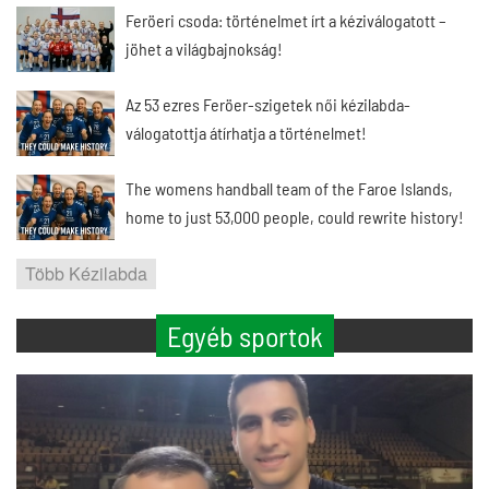
Feröeri csoda: történelmet írt a kéziválogatott –
jöhet a világbajnokság!
Az 53 ezres Feröer-szigetek női kézilabda-
válogatottja átírhatja a történelmet!
The womens handball team of the Faroe Islands,
home to just 53,000 people, could rewrite history!
Több Kézilabda
Egyéb sportok