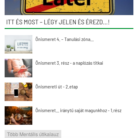
ITT ÉS MOST – LÉGY JELEN ÉS ÉREZD…!
Önismeret 4. – Tanulási zóna…
Önismeret 3. rész - a naplózás titkai
Önismereti út - 2.etap
Önismeret… iránytű saját magunkhoz - 1.rész
Több Mentális útikalauz