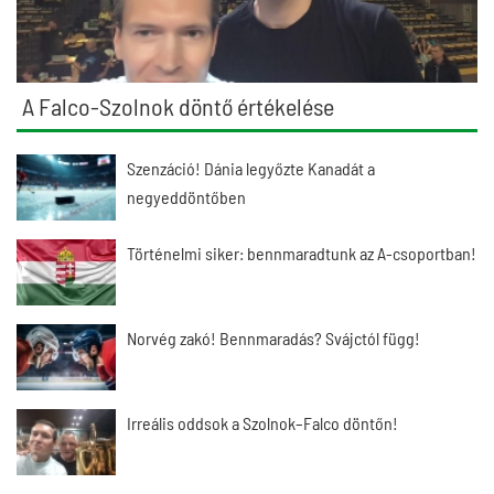
A Falco-Szolnok döntő értékelése
Szenzáció! Dánia legyőzte Kanadát a
negyeddöntőben
Történelmi siker: bennmaradtunk az A-csoportban!
Norvég zakó! Bennmaradás? Svájctól függ!
Irreális oddsok a Szolnok–Falco döntőn!