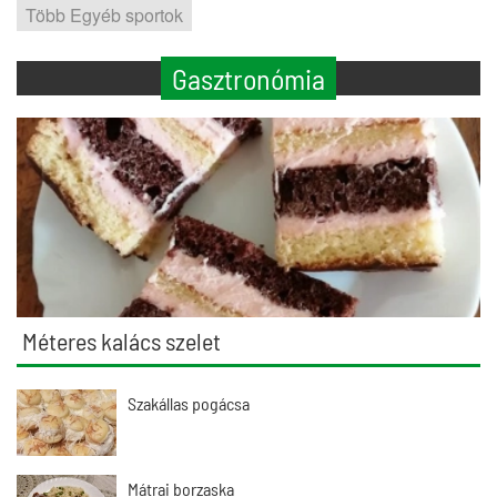
Több Egyéb sportok
Gasztronómia
Méteres kalács szelet
Szakállas pogácsa
Mátrai borzaska