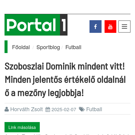
Toggl
navig
Főoldal
Sportblog
Futball
Szoboszlai Dominik mindent vitt!
Minden jelentős értékelő oldalnál
ő a mezőny legjobbja!
Horváth Zsolt
Futball
2025-02-07
Link másolása