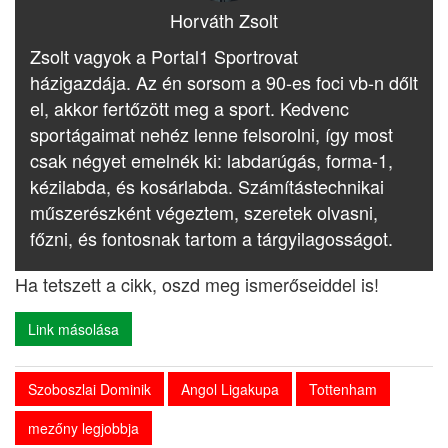
Horváth Zsolt
Zsolt vagyok a Portal1 Sportrovat
házigazdája. Az én sorsom a 90-es foci vb-n dőlt
el, akkor fertőzött meg a sport. Kedvenc
sportágaimat nehéz lenne felsorolni, így most
csak négyet emelnék ki: labdarúgás, forma-1,
kézilabda, és kosárlabda. Számítástechnikai
műszerészként végeztem, szeretek olvasni,
főzni, és fontosnak tartom a tárgyilagosságot.
Ha tetszett a cikk, oszd meg ismerőseiddel is!
Link másolása
Szoboszlai Dominik
Angol Ligakupa
Tottenham
mezőny legjobbja