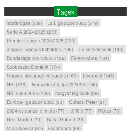
Tagek
labdarúgás (239)
La Liga 2024/2025 (219)
Serie A 2024/2025 (213)
Premier League 2024/2025 (209)
magyar légiósok külföldön (195)
TV közvetítések (195)
Bundesliga 2024/2025 (186)
Ferencváros (184)
Szoboszlai Dominik (174)
Magyar labdarúgó válogatott (160)
Liverpool (146)
NBI (138)
Nemzetek Ligája 2024/25 (106)
NBI 2024/2025 (100)
magyar légiósok (98)
Európa-liga 2024/2025 (93)
Gulácsi Péter (81)
2024-es párizsi olimpia (77)
külföld (77)
Párizs (76)
Real Madrid (70)
Sallai Roland (68)
Milos Kerkez (67)
kosárlabda (66)