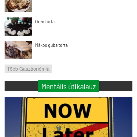
Oreo torta
Mákos guba torta
Több Gasztronómia
Mentális útikalauz