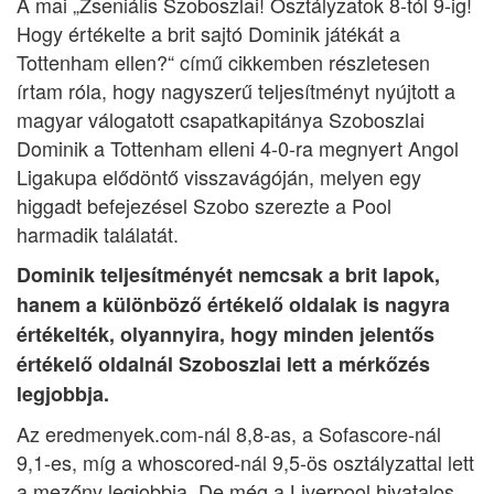
A mai „Zseniális Szoboszlai! Osztályzatok 8-tól 9-ig!
Hogy értékelte a brit sajtó Dominik játékát a
Tottenham ellen?“ című cikkemben részletesen
írtam róla, hogy nagyszerű teljesítményt nyújtott a
magyar válogatott csapatkapitánya Szoboszlai
Dominik a Tottenham elleni 4-0-ra megnyert Angol
Ligakupa elődöntő visszavágóján, melyen egy
higgadt befejezésel Szobo szerezte a Pool
harmadik találatát.
Dominik teljesítményét nemcsak a brit lapok,
hanem a különböző értékelő oldalak is nagyra
értékelték, olyannyira, hogy minden jelentős
értékelő oldalnál Szoboszlai lett a mérkőzés
legjobbja.
Az eredmenyek.com-nál 8,8-as, a Sofascore-nál
9,1-es, míg a whoscored-nál 9,5-ös osztályzattal lett
a mezőny legjobbja. De még a Liverpool hivatalos