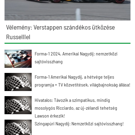
Vélemény: Verstappen szándékos ütközése
Russelllel
Forma-1 2024, Amerikai Nagydíj: nemzetközi
sajtóvisszhang
Forma-1 Amerikai Nagydíj, a hétvége teljes
programja + TV közvetítések, világbajnokság állása!
Hivatalos: Távozik a szimpatikus, mindig
mosolygós Ricciardo, az új-zélandi tehetség
Lawson érkezik!
Szingapúri Nagydíj: Nemzetközi sajtóvisszhang!