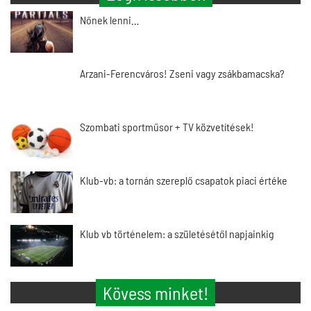
Nőnek lenni…
Arzani-Ferencváros! Zseni vagy zsákbamacska?
Szombati sportműsor + TV közvetítések!
Klub-vb: a tornán szereplő csapatok piaci értéke
Klub vb történelem: a születésétől napjainkig
Kövess minket!