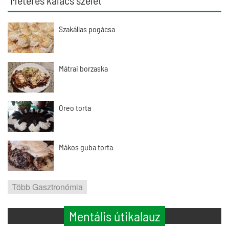
Méteres kalács szelet
Szakállas pogácsa
Mátrai borzaska
Oreo torta
Mákos guba torta
Több Gasztronómia
Mentális útikalauz