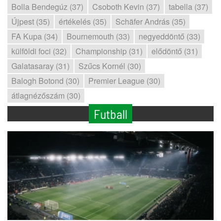
Bolla Bendegúz (37)
Csoboth Kevin (37)
tabella (37)
Újpest (35)
értékelés (35)
Schäfer András (35)
FA Kupa (34)
Bournemouth (33)
negyeddöntő (33)
külföldi foci (32)
Championship (31)
elődöntő (31)
Galatasaray (31)
Szűcs Kornél (30)
Balogh Botond (30)
Premier League (30)
átlagnézőszám (30)
Futball