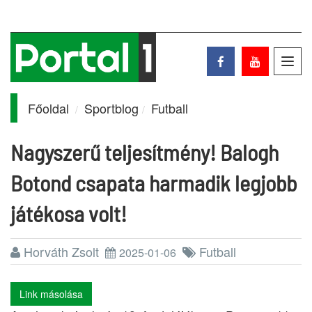
Toggl
navig
Főoldal
Sportblog
Futball
Nagyszerű teljesítmény! Balogh
Botond csapata harmadik legjobb
játékosa volt!
Horváth Zsolt
Futball
2025-01-06
Link másolása