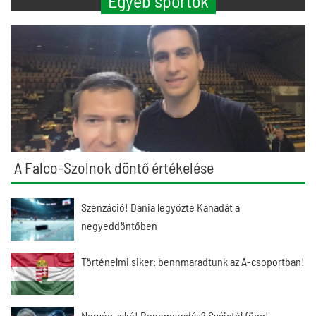
Egyéb sportok
A Falco-Szolnok döntő értékelése
Szenzáció! Dánia legyőzte Kanadát a
negyeddöntőben
Történelmi siker: bennmaradtunk az A-csoportban!
Norvég zakó! Bennmaradás? Svájctól függ!