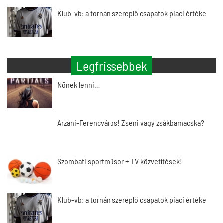
Klub-vb: a tornán szereplő csapatok piaci értéke
Legfrissebbek
Nőnek lenni…
Arzani-Ferencváros! Zseni vagy zsákbamacska?
Szombati sportműsor + TV közvetítések!
Klub-vb: a tornán szereplő csapatok piaci értéke