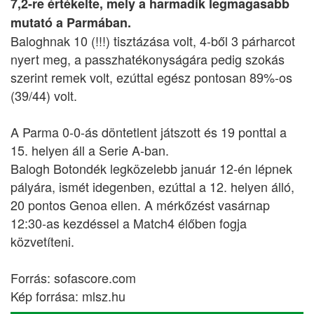
7,2-re értékelte, mely a harmadik legmagasabb
mutató a Parmában.
Baloghnak 10 (!!!) tisztázása volt, 4-ből 3 párharcot
nyert meg, a passzhatékonyságára pedig szokás
szerint remek volt, ezúttal egész pontosan 89%-os
(39/44) volt.
A Parma 0-0-ás döntetlent játszott és 19 ponttal a
15. helyen áll a Serie A-ban.
Balogh Botondék legközelebb január 12-én lépnek
pályára, ismét idegenben, ezúttal a 12. helyen álló,
20 pontos Genoa ellen. A mérkőzést vasárnap
12:30-as kezdéssel a Match4 élőben fogja
közvetíteni.
Forrás: sofascore.com
Kép forrása: mlsz.hu