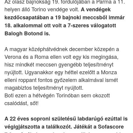
Az olasz bajnokság 19. fordulójában a Parma a 11.
helyen álló Torino vendége volt.
A vendégek
kezdőcsapatában a 19 bajnoki meccsből immár
18. alkalommal ott volt a 7-szeres válogatott
Balogh Botond is.
A magyar középhátvédnek december közepén a
Verona és a Roma ellen volt egy kis megingása,
hisz mindkét meccsen gyengébb teljesítményt
nyújtott. Ugyanakkor egy héttel ezelőtt a Monza
elleni roppant fontos győzelem alkalmával ismét
magabiztos teljesítményt nyújtott.
Boti ezen a hétvégén Torinóban sem okozott
csalódást, sőt!
A 22 éves soproni születésű labdarúgó ezúttal is
végigjátszotta a találkozót. Játékát a Sofascore