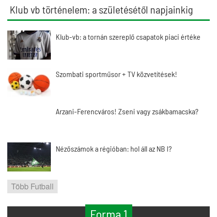
Klub vb történelem: a születésétől napjainkig
Klub-vb: a tornán szereplő csapatok piaci értéke
Szombati sportműsor + TV közvetítések!
Arzani-Ferencváros! Zseni vagy zsákbamacska?
Nézőszámok a régióban: hol áll az NB I?
Több Futball
Forma 1