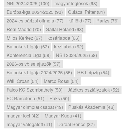
NBI 2024/2025 (100)
magyar légiósok (98)
Európa-liga 2024/2025 (93)
Gulácsi Péter (81)
2024-es párizsi olimpia (77)
külföld (77)
Párizs (76)
Real Madrid (70)
Sallai Roland (68)
Milos Kerkez (67)
kosárlabda (66)
Bajnokok Ligája (63)
kézilabda (62)
Konferencia Liga (58)
NBII 2024/2025 (58)
2026-os vb selejtezők (57)
Bajnokok Ligája 2024/2025 (55)
RB Leipzig (54)
Willi Orban (54)
Marco Rossi (54)
Falco KC Szombathely (53)
Játékos osztályzatok (52)
FC Barcelona (51)
Paks (50)
Magyar olimpiai csapat (49)
Puskás Akadémia (46)
magyar foci (42)
Magyar Kupa (41)
magyar válogatott (41)
Dárdai Bence (37)