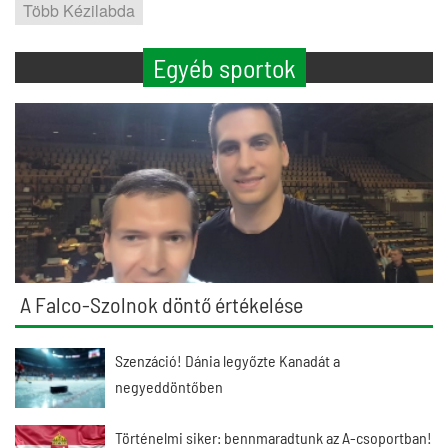
Több Kézilabda
Egyéb sportok
A Falco-Szolnok döntő értékelése
Szenzáció! Dánia legyőzte Kanadát a
negyeddöntőben
Történelmi siker: bennmaradtunk az A-csoportban!