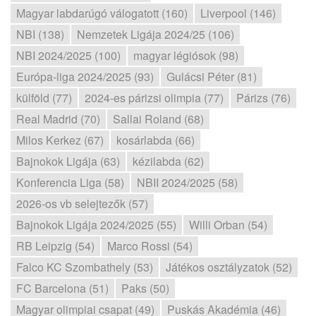
Magyar labdarúgó válogatott (160)
Liverpool (146)
NBI (138)
Nemzetek Ligája 2024/25 (106)
NBI 2024/2025 (100)
magyar légiósok (98)
Európa-liga 2024/2025 (93)
Gulácsi Péter (81)
külföld (77)
2024-es párizsi olimpia (77)
Párizs (76)
Real Madrid (70)
Sallai Roland (68)
Milos Kerkez (67)
kosárlabda (66)
Bajnokok Ligája (63)
kézilabda (62)
Konferencia Liga (58)
NBII 2024/2025 (58)
2026-os vb selejtezők (57)
Bajnokok Ligája 2024/2025 (55)
Willi Orban (54)
RB Leipzig (54)
Marco Rossi (54)
Falco KC Szombathely (53)
Játékos osztályzatok (52)
FC Barcelona (51)
Paks (50)
Magyar olimpiai csapat (49)
Puskás Akadémia (46)