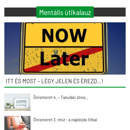
Mentális útikalauz
ITT ÉS MOST – LÉGY JELEN ÉS ÉREZD…!
Önismeret 4. – Tanulási zóna…
Önismeret 3. rész - a naplózás titkai