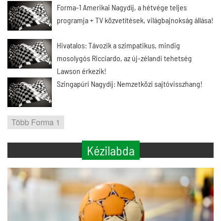
Forma-1 Amerikai Nagydíj, a hétvége teljes
programja + TV közvetítések, világbajnokság állása!
Hivatalos: Távozik a szimpatikus, mindig
mosolygós Ricciardo, az új-zélandi tehetség
Lawson érkezik!
Szingapúri Nagydíj: Nemzetközi sajtóvisszhang!
Több Forma 1
Kézilabda