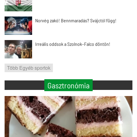
Norvég zakó! Bennmaradás? Svájctól függ!
Irreális oddsok a Szolnok–Falco döntőn!
Több Egyéb sportok
Gasztronómia