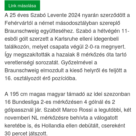
Link másolása
A 25 éves Szabó Levente 2024 nyarán szerződött a
Fehérvártól a német másodosztályban szereplő
Braunschweig együtteséhez. Szabó a hétvégén 11-
esből gólt szerzett a Karlsruhe elleni idegenbeli
találkozón, melyet csapata végül 2-0-ra megnyert.
Így megszakították a hazaiak 8 mérkőzés óta tartó
veretlenségi sorozatát. Győzelmével a
Braunschweig elmozdult a kieső helyről és feljött a
16. osztályozót érő pozícióba.
A 195 cm magas magyar támadó az idei szezonban
16 Bundesliga 2-es mérkőzésen 4 gólnál és 2
gólpassznál jár. Szabót Marco Rossi a legutóbbi, két
novemberi NL mérkőzésre behívta a válogatott
keretébe is, és Hollandia ellen debütált, csereként
30 percet játszott.