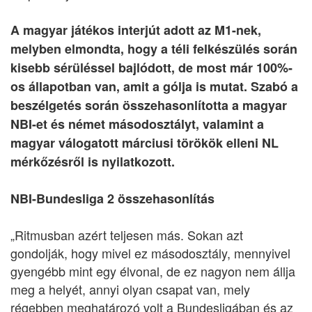
A magyar játékos interjút adott az M1-nek,
melyben elmondta, hogy a téli felkészülés során
kisebb sérüléssel bajlódott, de most már 100%-
os állapotban van, amit a gólja is mutat. Szabó a
beszélgetés során összehasonlította a magyar
NBI-et és német másodosztályt, valamint a
magyar válogatott márciusi törökök elleni NL
mérkőzésről is nyilatkozott.
NBI-Bundesliga 2 összehasonlítás
„Ritmusban azért teljesen más. Sokan azt
gondolják, hogy mivel ez másodosztály, mennyivel
gyengébb mint egy élvonal, de ez nagyon nem állja
meg a helyét, annyi olyan csapat van, mely
régebben meghatározó volt a Bundesligában és az