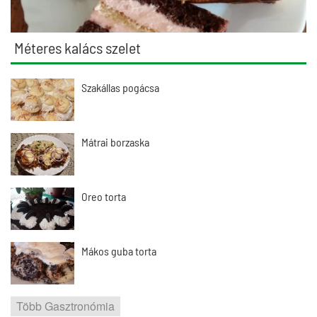
Méteres kalács szelet
Szakállas pogácsa
Mátrai borzaska
Oreo torta
Mákos guba torta
Több Gasztronómia