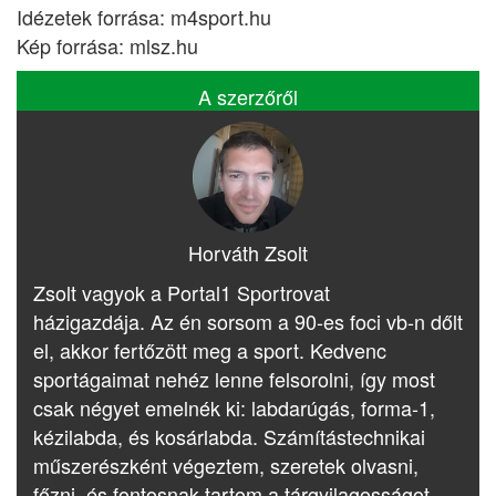
Idézetek forrása: m4sport.hu
Kép forrása: mlsz.hu
A szerzőről
Horváth Zsolt
Zsolt vagyok a Portal1 Sportrovat
házigazdája. Az én sorsom a 90-es foci vb-n dőlt
el, akkor fertőzött meg a sport. Kedvenc
sportágaimat nehéz lenne felsorolni, így most
csak négyet emelnék ki: labdarúgás, forma-1,
kézilabda, és kosárlabda. Számítástechnikai
műszerészként végeztem, szeretek olvasni,
főzni, és fontosnak tartom a tárgyilagosságot.