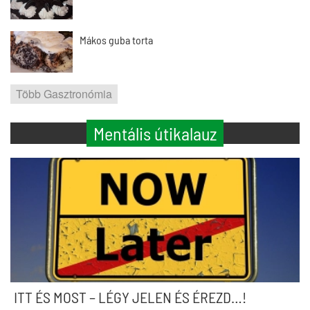
Mákos guba torta
Több Gasztronómia
Mentális útikalauz
ITT ÉS MOST – LÉGY JELEN ÉS ÉREZD…!