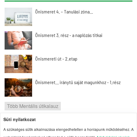
Önismeret 4. – Tanulási zóna…
Önismeret 3. rész - a naplózás titkai
Önismereti út - 2.etap
Önismeret… iránytű saját magunkhoz - 1.rész
Több Mentális útikalauz
Süti nyilatkozat
2026 | Portal1 | A lelkes amatőr nézőpontja
A szükséges sütik alkalmazása elengedhetetlen a honlapunk működéséhez. A