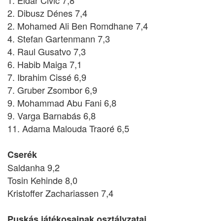
1. Eldar Civic 7,8
2. Dibusz Dénes 7,4
2. Mohamed Ali Ben Romdhane 7,4
4. Stefan Gartenmann 7,3
4. Raul Gusatvo 7,3
6. Habib Maiga 7,1
7. Ibrahim Cissé 6,9
7. Gruber Zsombor 6,9
9. Mohammad Abu Fani 6,8
9. Varga Barnabás 6,8
11. Adama Malouda Traoré 6,5
Cserék
Saldanha 9,2
Tosin Kehinde 8,0
Kristoffer Zachariassen 7,4
Puskás játékosainak osztályzatai