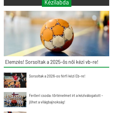
Kézilabda
Elemzés! Sorsoltak a 2025-ös női kézi vb-re!
Sorsoltak a 2026-os férfi kézi Eb-re!
Feröeri csoda: történelmet írt a kéziválogatott –
jöhet a világbajnokság!