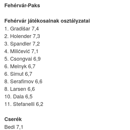
Fehérvár-Paks
Fehérvár játékosainak osztályzatai
1. Gradišar 7,4
2. Holender 7,3
3. Spandler 7,2
4. Milićević 7,1
5. Csongvai 6,9
6. Melnyk 6,7
6. Simut 6,7
8. Serafimov 6,6
8. Larsen 6,6
10. Dala 6,5
11. Stefanelli 6,2
Cserék
Bedi 7,1