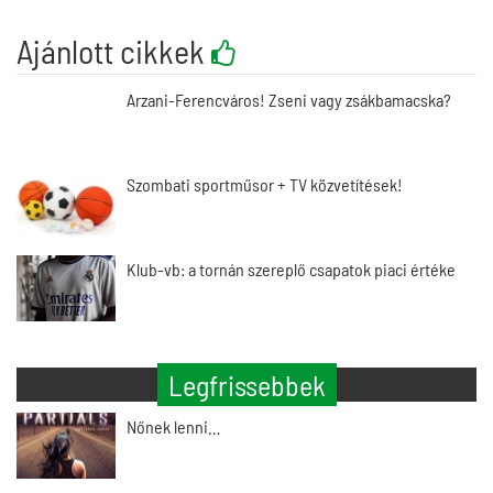
Ajánlott cikkek
Arzani-Ferencváros! Zseni vagy zsákbamacska?
Szombati sportműsor + TV közvetítések!
Klub-vb: a tornán szereplő csapatok piaci értéke
Legfrissebbek
Nőnek lenni…