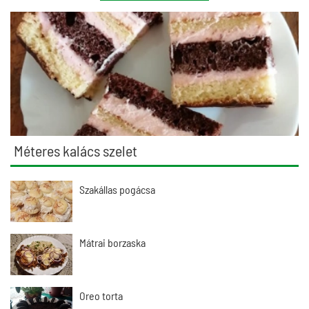
Méteres kalács szelet
Szakállas pogácsa
Mátrai borzaska
Oreo torta