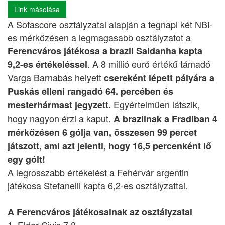
Link másolása
A Sofascore osztályzatai alapján a tegnapi két NBI-
es mérkőzésen a legmagasabb osztályzatot a
Ferencváros játékosa a brazil Saldanha kapta
. A 8 millió euró értékű támadó
9,2-es értékeléssel
Varga Barnabás helyett
csereként lépett pályára a
Puskás elleni rangadó 64. percében és
Egyértelműen látszik,
mesterhármast jegyzett.
hogy nagyon érzi a kaput.
A brazilnak a Fradiban 4
mérkőzésen 6 gólja van, összesen 99 percet
játszott, ami azt jelenti, hogy 16,5 percenként lő
egy gólt!
A legrosszabb értékelést a Fehérvár argentin
játékosa Stefanelli kapta 6,2-es osztályzattal.
A Ferencváros játékosainak az osztályzatai