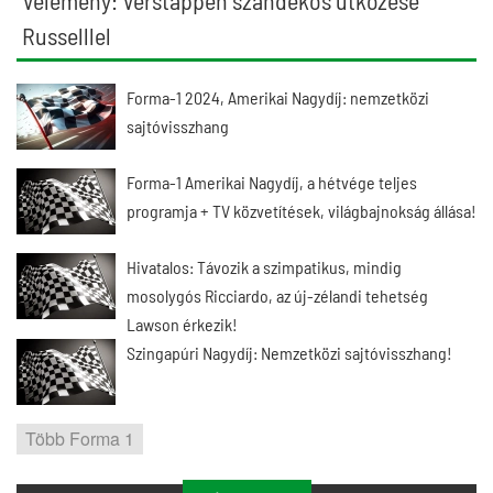
Vélemény: Verstappen szándékos ütközése
Russelllel
Forma-1 2024, Amerikai Nagydíj: nemzetközi
sajtóvisszhang
Forma-1 Amerikai Nagydíj, a hétvége teljes
programja + TV közvetítések, világbajnokság állása!
Hivatalos: Távozik a szimpatikus, mindig
mosolygós Ricciardo, az új-zélandi tehetség
Lawson érkezik!
Szingapúri Nagydíj: Nemzetközi sajtóvisszhang!
Több Forma 1