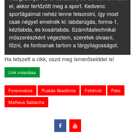
el, akkor fertőzött meg a sport. Kedvenc
sportágaimat nehéz lenne felsorolni, így most
csak négyet emelnék ki: labdarúgás, forma-1,
kézilabda, és kosárlabda. Számítástechnikai
műszerészként végeztem, szeretek olvasni,
főzni, és fontosnak tartom a tárgyilagosságot.
Ha tetszett a cikk, oszd meg ismerőseiddel is!
Link másolása
Ferencváros
Puskás Akadémia
Fehérvár
Paks
Matheus Saldanha