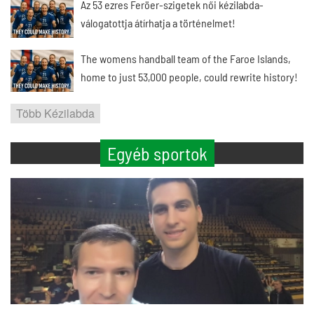
Az 53 ezres Feröer-szigetek női kézilabda-
válogatottja átírhatja a történelmet!
The womens handball team of the Faroe Islands,
home to just 53,000 people, could rewrite history!
Több Kézilabda
Egyéb sportok