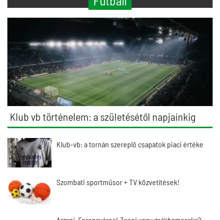
Futball
Klub vb történelem: a születésétől napjainkig
Klub-vb: a tornán szereplő csapatok piaci értéke
Szombati sportműsor + TV közvetítések!
Arzani-Ferencváros! Zseni vagy zsákbamacska?