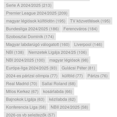
Serie A 2024/2025 (213)
Premier League 2024/2025 (209)
magyar légiósok külföldön (195)
TV közvetítések (195)
Bundesliga 2024/2025 (186)
Ferencváros (184)
Szoboszlai Dominik (174)
Magyar labdarúgó válogatott (160)
Liverpool (146)
NBI (138)
Nemzetek Ligája 2024/25 (106)
NBI 2024/2025 (100)
magyar légiósok (98)
Európa-liga 2024/2025 (93)
Gulácsi Péter (81)
2024-es párizsi olimpia (77)
külföld (77)
Párizs (76)
Real Madrid (70)
Sallai Roland (68)
Milos Kerkez (67)
kosárlabda (66)
Bajnokok Ligája (63)
kézilabda (62)
Konferencia Liga (58)
NBII 2024/2025 (58)
2026-os vb selejtezők (57)