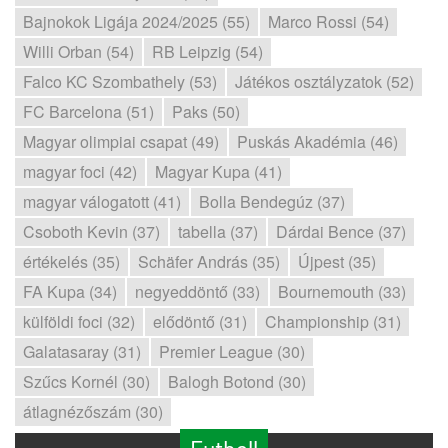
Bajnokok Ligája 2024/2025 (55)
Marco Rossi (54)
Willi Orban (54)
RB Leipzig (54)
Falco KC Szombathely (53)
Játékos osztályzatok (52)
FC Barcelona (51)
Paks (50)
Magyar olimpiai csapat (49)
Puskás Akadémia (46)
magyar foci (42)
Magyar Kupa (41)
magyar válogatott (41)
Bolla Bendegúz (37)
Csoboth Kevin (37)
tabella (37)
Dárdai Bence (37)
értékelés (35)
Schäfer András (35)
Újpest (35)
FA Kupa (34)
negyeddöntő (33)
Bournemouth (33)
külföldi foci (32)
elődöntő (31)
Championship (31)
Galatasaray (31)
Premier League (30)
Szűcs Kornél (30)
Balogh Botond (30)
átlagnézőszám (30)