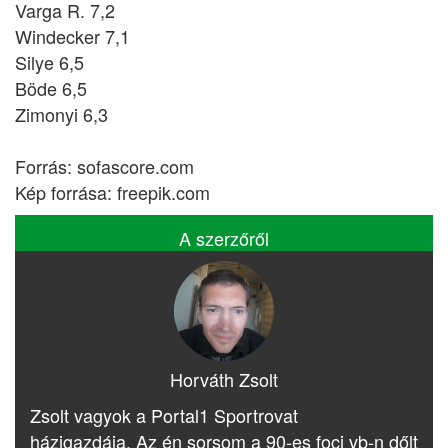
Varga R. 7,2
Windecker 7,1
Silye 6,5
Böde 6,5
Zimonyi 6,3
Forrás: sofascore.com
Kép forrása: freepik.com
A szerzőről
Horváth Zsolt
Zsolt vagyok a Portal1 Sportrovat
házigazdája. Az én sorsom a 90-es foci vb-n dőlt