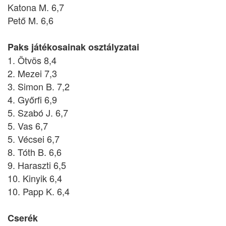
Katona M. 6,7
Pető M. 6,6
Paks játékosainak osztályzatai
1. Ötvös 8,4
2. Mezei 7,3
3. Simon B. 7,2
4. Győrfi 6,9
5. Szabó J. 6,7
5. Vas 6,7
5. Vécsei 6,7
8. Tóth B. 6,6
9. Haraszti 6,5
10. Kinyik 6,4
10. Papp K. 6,4
Cserék