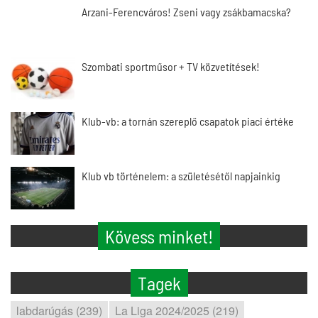
Arzani-Ferencváros! Zseni vagy zsákbamacska?
Szombati sportműsor + TV közvetítések!
Klub-vb: a tornán szereplő csapatok piaci értéke
Klub vb történelem: a születésétől napjainkig
Kövess minket!
Tagek
labdarúgás (239)
La Liga 2024/2025 (219)