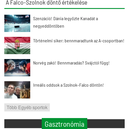
A Falco-Szolnok döntő értékelése
Szenzáció! Dánia legyőzte Kanadát a
negyeddöntőben
Történelmi siker: bennmaradtunk az A-csoportban!
Norvég zakó! Bennmaradás? Svájctól függ!
Irreális oddsok a Szolnok–Falco döntőn!
Több Egyéb sportok
Gasztronómia