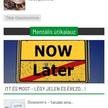
Több Gasztronómia
Mentális útikalauz
ITT ÉS MOST – LÉGY JELEN ÉS ÉREZD…!
Önismeret 4. – Tanulási zóna…