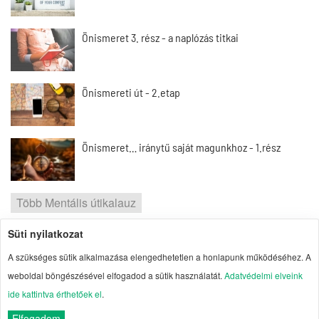
Önismeret 3. rész - a naplózás titkai
Önismereti út - 2.etap
Önismeret… iránytű saját magunkhoz - 1.rész
Több Mentális útikalauz
Süti nyilatkozat
2026 | Portal1 | A lelkes amatőr nézőpontja
A szükséges sütik alkalmazása elengedhetetlen a honlapunk működéséhez. A
Szerzői jogok
| Adatvédelmi elvek
| Süti
weboldal böngészésével elfogadod a sütik használatát.
Adatvédelmi elveink
kezelés
| Impresszum
| Oldaltérkép
ide kattintva érthetőek el
.
Elfogadom