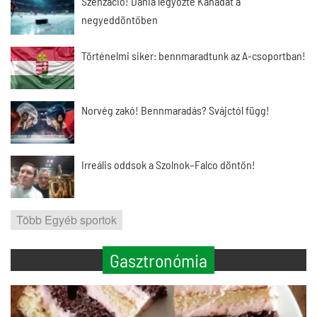
Szenzáció! Dánia legyőzte Kanadát a
negyeddöntőben
Történelmi siker: bennmaradtunk az A-csoportban!
Norvég zakó! Bennmaradás? Svájctól függ!
Irreális oddsok a Szolnok–Falco döntőn!
Több Egyéb sportok
Gasztronómia