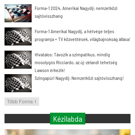
Forma-1 2024, Amerikai Nagydíj: nemzetközi
sajtóvisszhang
Forma-1 Amerikai Nagydíj, a hétvége teljes
programja + TV közvetítések, világbajnokság állása!
Hivatalos: Távozik a szimpatikus, mindig
mosolygós Ricciardo, az új-zélandi tehetség
Lawson érkezik!
Szingapúri Nagydíj: Nemzetközi sajtóvisszhang!
Több Forma 1
Kézilabda