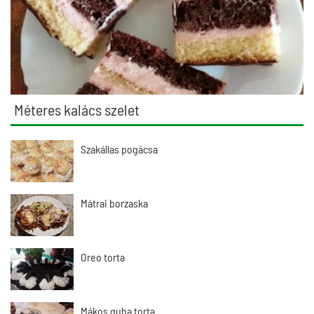
Méteres kalács szelet
Szakállas pogácsa
Mátrai borzaska
Oreo torta
Mákos guba torta