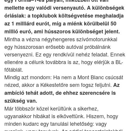
mellette egy valódi versenyautó. A különbségek
óriásiak: a topklubok költségvetése meghaladja
az 1 milliárd eurót, míg a miénk körülbelül 50
millió euró, ami hússzoros különbséget jelent.
Mintha a vézna négyhengeres szívómotorunkkal
egy hússzorosan erősebb autóval próbálnánk
versenyezni. Ez egy rendkívül nehéz feladat. Ennek
ellenére a célunk továbbra is az, hogy elérjük a BL-
főtáblát.
Mindig azt mondom: Ha nem a Mont Blanc csúcsát
nézed, akkor a Kékestetőre sem fogsz feljutni.
Az
ambíció tehát adott, de ehhez szerencsére is
szükség van.
Már többször közel kerültünk a sikerhez,
ugyanakkor hibákat is elkövettünk. Hiszem, hogy
minden kudarc egy tanulási lehetőség: vagy