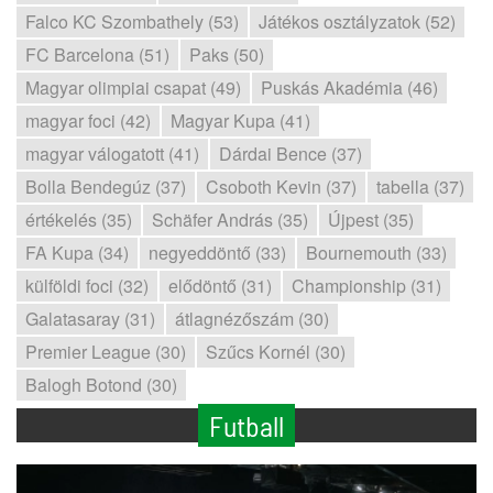
Falco KC Szombathely (53)
Játékos osztályzatok (52)
FC Barcelona (51)
Paks (50)
Magyar olimpiai csapat (49)
Puskás Akadémia (46)
magyar foci (42)
Magyar Kupa (41)
magyar válogatott (41)
Dárdai Bence (37)
Bolla Bendegúz (37)
Csoboth Kevin (37)
tabella (37)
értékelés (35)
Schäfer András (35)
Újpest (35)
FA Kupa (34)
negyeddöntő (33)
Bournemouth (33)
külföldi foci (32)
elődöntő (31)
Championship (31)
Galatasaray (31)
átlagnézőszám (30)
Premier League (30)
Szűcs Kornél (30)
Balogh Botond (30)
Futball