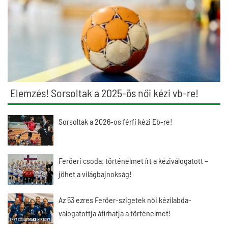
Elemzés! Sorsoltak a 2025-ös női kézi vb-re!
Sorsoltak a 2026-os férfi kézi Eb-re!
Feröeri csoda: történelmet írt a kéziválogatott –
jöhet a világbajnokság!
Az 53 ezres Feröer-szigetek női kézilabda-
válogatottja átírhatja a történelmet!