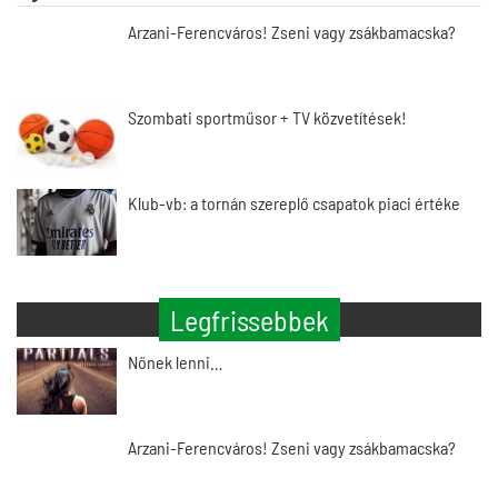
Arzani-Ferencváros! Zseni vagy zsákbamacska?
Szombati sportműsor + TV közvetítések!
Klub-vb: a tornán szereplő csapatok piaci értéke
Legfrissebbek
Nőnek lenni…
Arzani-Ferencváros! Zseni vagy zsákbamacska?