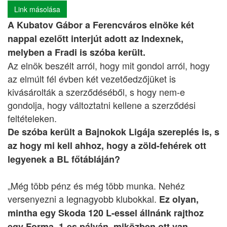
Link másolása
A Kubatov Gábor a Ferencváros elnöke két
nappal ezelőtt interjút adott az Indexnek,
melyben a Fradi is szóba került.
Az elnök beszélt arról, hogy mit gondol arról, hogy
az elmúlt fél évben két vezetőedzőjüket is
kivásárolták a szerződéséből, s hogy nem-e
gondolja, hogy változtatni kellene a szerződési
feltételeken.
De szóba került a Bajnokok Ligája szereplés is, s
az hogy mi kell ahhoz, hogy a zöld-fehérek ott
legyenek a BL főtábláján?
„Még több pénz és még több munka. Nehéz
versenyezni a legnagyobb klubokkal.
Ez olyan,
mintha egy Skoda 120 L-essel állnánk rajthoz
egy Forma–1-es pályán, miközben ott van