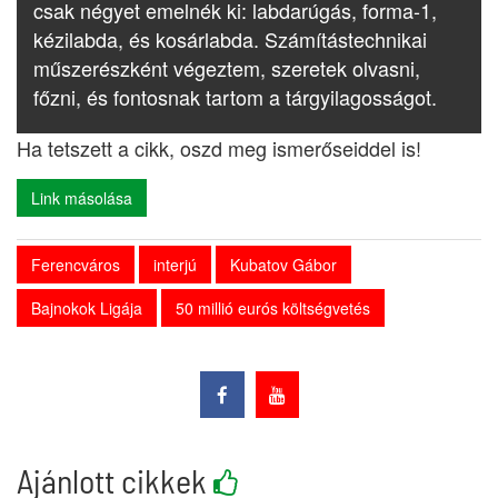
csak négyet emelnék ki: labdarúgás, forma-1,
kézilabda, és kosárlabda. Számítástechnikai
műszerészként végeztem, szeretek olvasni,
főzni, és fontosnak tartom a tárgyilagosságot.
Ha tetszett a cikk, oszd meg ismerőseiddel is!
Link másolása
Ferencváros
interjú
Kubatov Gábor
Bajnokok Ligája
50 millió eurós költségvetés
Ajánlott cikkek