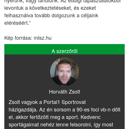
nyerünk, vagy tanulunk. Az eddigi tapasztalatokból
levontuk a következtetéseket, és ezeket
felhasználva tovább dolgozunk a céljaink
eléréséért.“
Kép forrása: mlsz.hu
A szerzőről
Horváth Zsolt
Zsolt vagyok a Portal1 Sportrovat
házigazdája. Az én sorsom a 90-es foci vb-n dőlt
el, akkor fertőzött meg a sport. Kedvenc
sportágaimat nehéz lenne felsorolni, így most