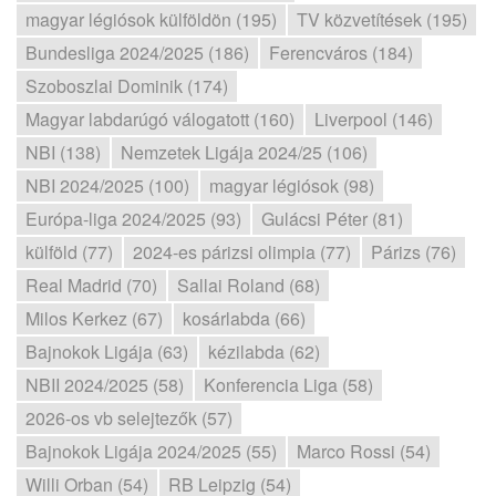
magyar légiósok külföldön (195)
TV közvetítések (195)
Bundesliga 2024/2025 (186)
Ferencváros (184)
Szoboszlai Dominik (174)
Magyar labdarúgó válogatott (160)
Liverpool (146)
NBI (138)
Nemzetek Ligája 2024/25 (106)
NBI 2024/2025 (100)
magyar légiósok (98)
Európa-liga 2024/2025 (93)
Gulácsi Péter (81)
külföld (77)
2024-es párizsi olimpia (77)
Párizs (76)
Real Madrid (70)
Sallai Roland (68)
Milos Kerkez (67)
kosárlabda (66)
Bajnokok Ligája (63)
kézilabda (62)
NBII 2024/2025 (58)
Konferencia Liga (58)
2026-os vb selejtezők (57)
Bajnokok Ligája 2024/2025 (55)
Marco Rossi (54)
Willi Orban (54)
RB Leipzig (54)