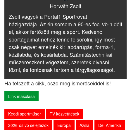
Horváth Zsolt
Zsolt vagyok a Portal1 Sportrovat
házigazdája. Az én sorsom a 90-es foci vb-n dőlt
el, akkor fertőzött meg a sport. Kedvenc
sportágaimat nehéz lenne felsorolni, így most
csak négyet emelnék ki: labdarúgás, forma-1,
kézilabda, és kosárlabda. Számítástechnikai
műszerészként végeztem, szeretek olvasni,
főzni, és fontosnak tartom a tárgyilagosságot.
Ha tetszett a cikk, oszd meg ismerőseiddel is!
Link másolása
Keddi sportműsor
TV közvetítések
2026-os vb selejtezők
Európa
Ázsia
Dél-Amerika