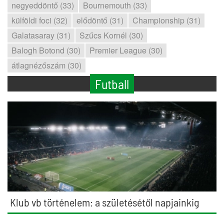
negyeddöntő (33)
Bournemouth (33)
külföldi foci (32)
elődöntő (31)
Championship (31)
Galatasaray (31)
Szűcs Kornél (30)
Balogh Botond (30)
Premier League (30)
átlagnézőszám (30)
Futball
Klub vb történelem: a születésétől napjainkig