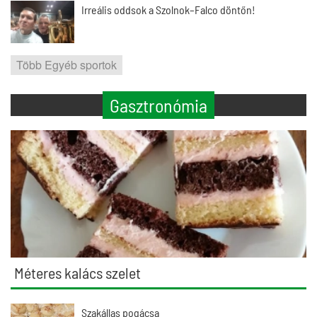
Irreális oddsok a Szolnok–Falco döntőn!
Több Egyéb sportok
Gasztronómia
Méteres kalács szelet
Szakállas pogácsa