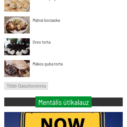
Mátrai borzaska
Oreo torta
Mákos guba torta
Több Gasztronómia
Mentális útikalauz