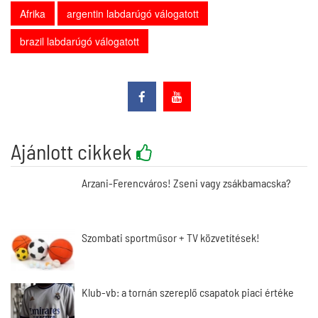
Afrika
argentin labdarúgó válogatott
brazil labdarúgó válogatott
Ajánlott cikkek
Arzani-Ferencváros! Zseni vagy zsákbamacska?
Szombati sportműsor + TV közvetítések!
Klub-vb: a tornán szereplő csapatok piaci értéke