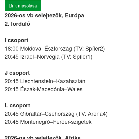
Link másolása
2026-os vb selejtezők, Európa
2. forduló
I csoport
18:00 Moldova–Észtország (TV: Spíler2)
20:45 Izrael–Norvégia (TV: Spíler1)
J csoport
20:45 Liechtenstein–Kazahsztán
20:45 Észak-Macedónia–Wales
L csoport
20:45 Gibraltár–Csehország (TV: Arena4)
20:45 Montenegró–Feröer-szigetek
2026-os vb selejtezők, Afrika