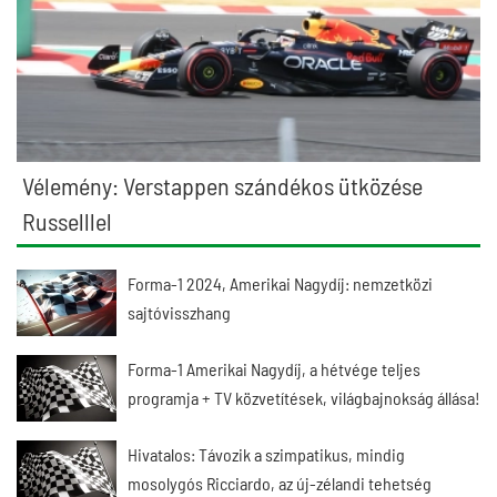
Vélemény: Verstappen szándékos ütközése
Russelllel
Forma-1 2024, Amerikai Nagydíj: nemzetközi
sajtóvisszhang
Forma-1 Amerikai Nagydíj, a hétvége teljes
programja + TV közvetítések, világbajnokság állása!
Hivatalos: Távozik a szimpatikus, mindig
mosolygós Ricciardo, az új-zélandi tehetség