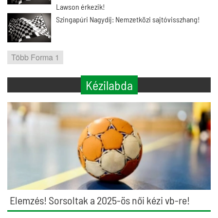
Lawson érkezik!
Szingapúri Nagydíj: Nemzetközi sajtóvisszhang!
Több Forma 1
Kézilabda
Elemzés! Sorsoltak a 2025-ös női kézi vb-re!