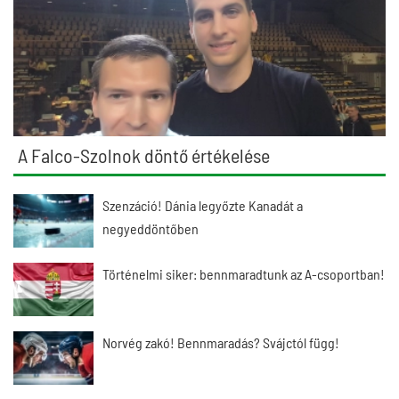
A Falco-Szolnok döntő értékelése
Szenzáció! Dánia legyőzte Kanadát a
negyeddöntőben
Történelmi siker: bennmaradtunk az A-csoportban!
Norvég zakó! Bennmaradás? Svájctól függ!