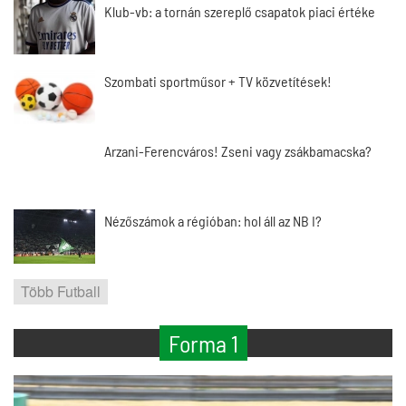
Klub-vb: a tornán szereplő csapatok piaci értéke
Szombati sportműsor + TV közvetítések!
Arzani-Ferencváros! Zseni vagy zsákbamacska?
Nézőszámok a régióban: hol áll az NB I?
Több Futball
Forma 1