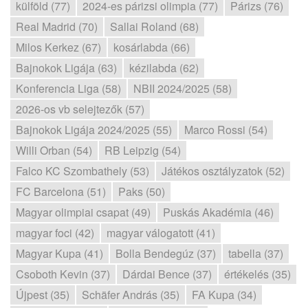
külföld (77)
2024-es párizsi olimpia (77)
Párizs (76)
Real Madrid (70)
Sallai Roland (68)
Milos Kerkez (67)
kosárlabda (66)
Bajnokok Ligája (63)
kézilabda (62)
Konferencia Liga (58)
NBII 2024/2025 (58)
2026-os vb selejtezők (57)
Bajnokok Ligája 2024/2025 (55)
Marco Rossi (54)
Willi Orban (54)
RB Leipzig (54)
Falco KC Szombathely (53)
Játékos osztályzatok (52)
FC Barcelona (51)
Paks (50)
Magyar olimpiai csapat (49)
Puskás Akadémia (46)
magyar foci (42)
magyar válogatott (41)
Magyar Kupa (41)
Bolla Bendegúz (37)
tabella (37)
Csoboth Kevin (37)
Dárdai Bence (37)
értékelés (35)
Újpest (35)
Schäfer András (35)
FA Kupa (34)