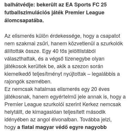
balhátvédje: bekerült az EA Sports FC 25
futballszimulációs játék Premier League
álomcsapatába.
Az elismerés külön érdekessége, hogy a csapatot
nem szakmai zsűri, hanem közvetlenül a szurkolók
állították össze. Egy 40 fős jelöltlistából
választhattak, és a végső tizenegybe olyan
játékosok kerültek be, akik a szezon során
kiemelkedő teljesítményt nyújtottak – legalábbis a
rajongók szemében.
Ez nemcsak hatalmas elismerés egy 20 éves
játékosnak, hanem egyértelmű jele annak is, hogy a
Premier League szurkolói szerint Kerkez nemcsak
helytállt, de kimagaslóan teljesített második
idényében az angol élvonalban. Továbba jelzi,
hogy
a fiatal magyar védő egyre nagyobb