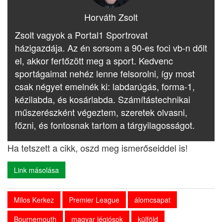
Horváth Zsolt
Zsolt vagyok a Portal1 Sportrovat
házigazdája. Az én sorsom a 90-es foci vb-n dőlt
el, akkor fertőzött meg a sport. Kedvenc
sportágaimat nehéz lenne felsorolni, így most
csak négyet emelnék ki: labdarúgás, forma-1,
kézilabda, és kosárlabda. Számítástechnikai
műszerészként végeztem, szeretek olvasni,
főzni, és fontosnak tartom a tárgyilagosságot.
Ha tetszett a cikk, oszd meg ismerőseiddel is!
Link másolása
Milos Kerkez
Premier League
álomcsapat
Bournemouth
magyar légiósok
külföld