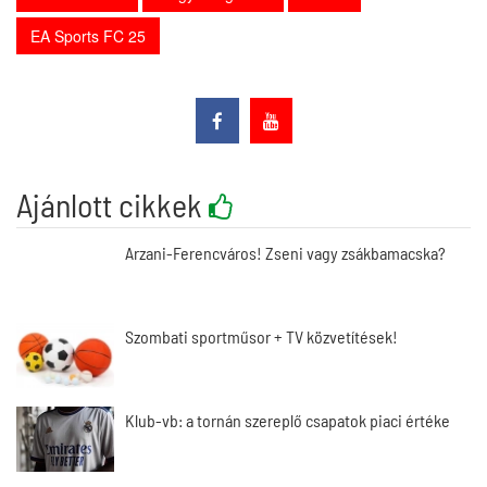
EA Sports FC 25
Ajánlott cikkek
Arzani-Ferencváros! Zseni vagy zsákbamacska?
Szombati sportműsor + TV közvetítések!
Klub-vb: a tornán szereplő csapatok piaci értéke