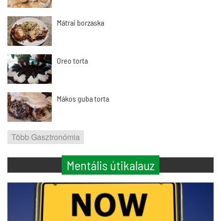
Mátrai borzaska
Oreo torta
Mákos guba torta
Több Gasztronómia
Mentális útikalauz