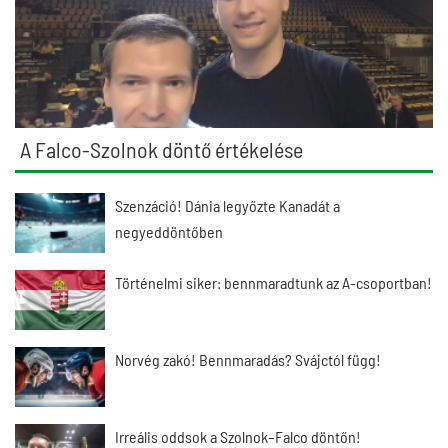
A Falco-Szolnok döntő értékelése
Szenzáció! Dánia legyőzte Kanadát a
negyeddöntőben
Történelmi siker: bennmaradtunk az A-csoportban!
Norvég zakó! Bennmaradás? Svájctól függ!
Irreális oddsok a Szolnok–Falco döntőn!