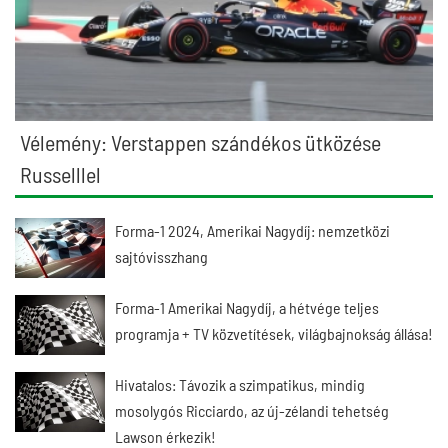
Vélemény: Verstappen szándékos ütközése
Russelllel
Forma-1 2024, Amerikai Nagydíj: nemzetközi
sajtóvisszhang
Forma-1 Amerikai Nagydíj, a hétvége teljes
programja + TV közvetítések, világbajnokság állása!
Hivatalos: Távozik a szimpatikus, mindig
mosolygós Ricciardo, az új-zélandi tehetség
Lawson érkezik!