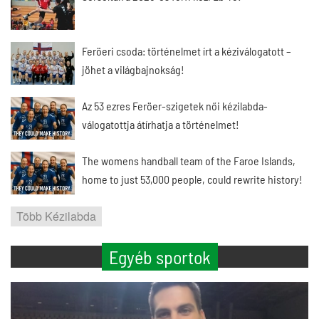
Feröeri csoda: történelmet írt a kéziválogatott –
jöhet a világbajnokság!
Az 53 ezres Feröer-szigetek női kézilabda-
válogatottja átírhatja a történelmet!
The womens handball team of the Faroe Islands,
home to just 53,000 people, could rewrite history!
Több Kézilabda
Egyéb sportok