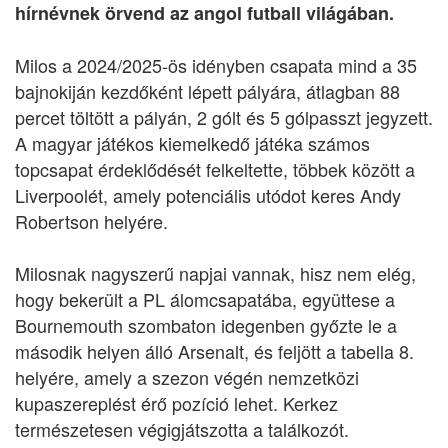
hírnévnek örvend az angol futball világában.
Milos a 2024/2025-ös idényben csapata mind a 35
bajnokiján kezdőként lépett pályára, átlagban 88
percet töltött a pályán, 2 gólt és 5 gólpasszt jegyzett.
A magyar játékos kiemelkedő játéka számos
topcsapat érdeklődését felkeltette, többek között a
Liverpoolét, amely potenciális utódot keres Andy
Robertson helyére.
Milosnak nagyszerű napjai vannak, hisz nem elég,
hogy bekerült a PL álomcsapatába, együttese a
Bournemouth szombaton idegenben győzte le a
második helyen álló Arsenalt, és feljött a tabella 8.
helyére, amely a szezon végén nemzetközi
kupaszereplést érő pozíció lehet. Kerkez
természetesen végigjátszotta a találkozót.