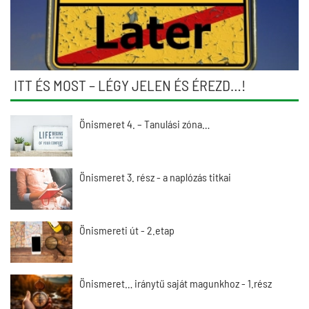
ITT ÉS MOST – LÉGY JELEN ÉS ÉREZD…!
Önismeret 4. – Tanulási zóna…
Önismeret 3. rész - a naplózás titkai
Önismereti út - 2.etap
Önismeret… iránytű saját magunkhoz - 1.rész