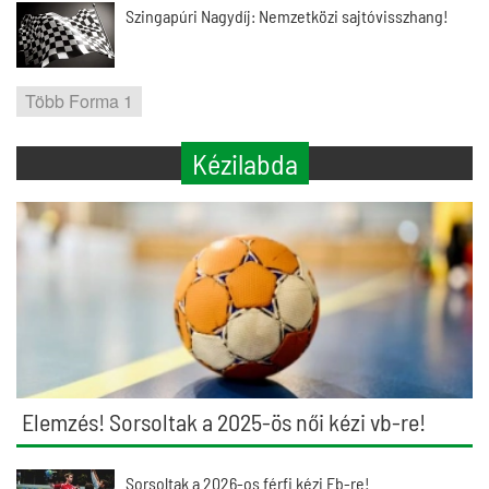
Szingapúri Nagydíj: Nemzetközi sajtóvisszhang!
Több Forma 1
Kézilabda
Elemzés! Sorsoltak a 2025-ös női kézi vb-re!
Sorsoltak a 2026-os férfi kézi Eb-re!