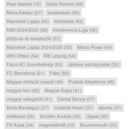
Real Madrid (70)
Sallai Roland (68)
Milos Kerkez (67)
kosárlabda (66)
Bajnokok Ligája (63)
kézilabda (62)
NBII 2024/2025 (58)
Konferencia Liga (58)
2026-os vb selejtezők (57)
Bajnokok Ligája 2024/2025 (55)
Marco Rossi (54)
Willi Orban (54)
RB Leipzig (54)
Falco KC Szombathely (53)
Játékos osztályzatok (52)
FC Barcelona (51)
Paks (50)
Magyar olimpiai csapat (49)
Puskás Akadémia (46)
magyar foci (42)
Magyar Kupa (41)
magyar válogatott (41)
Dárdai Bence (37)
Bolla Bendegúz (37)
Csoboth Kevin (37)
tabella (37)
értékelés (35)
Schäfer András (35)
Újpest (35)
FA Kupa (34)
negyeddöntő (33)
Bournemouth (33)