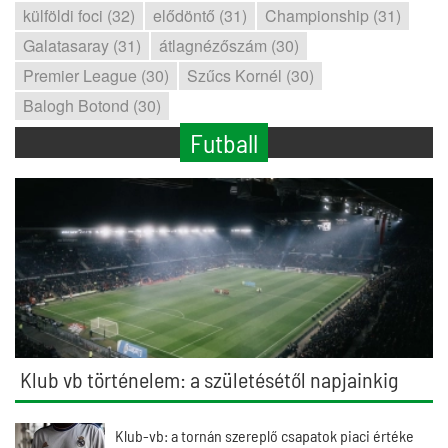
külföldi foci (32)
elődöntő (31)
Championship (31)
Galatasaray (31)
átlagnézőszám (30)
Premier League (30)
Szűcs Kornél (30)
Balogh Botond (30)
Futball
Klub vb történelem: a születésétől napjainkig
Klub-vb: a tornán szereplő csapatok piaci értéke