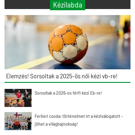
Kézilabda
Elemzés! Sorsoltak a 2025-ös női kézi vb-re!
Sorsoltak a 2026-os férfi kézi Eb-re!
Feröeri csoda: történelmet írt a kéziválogatott –
jöhet a világbajnokság!