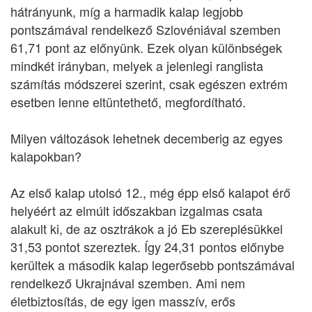
hátrányunk, míg a harmadik kalap legjobb
pontszámával rendelkező Szlovéniával szemben
61,71 pont az előnyünk. Ezek olyan különbségek
mindkét irányban, melyek a jelenlegi ranglista
számítás módszerei szerint, csak egészen extrém
esetben lenne eltüntethető, megfordítható.
Milyen változások lehetnek decemberig az egyes
kalapokban?
Az első kalap utolsó 12., még épp első kalapot érő
helyéért az elmúlt időszakban izgalmas csata
alakult ki, de az osztrákok a jó Eb szereplésükkel
31,53 pontot szereztek. Így 24,31 pontos előnybe
kerültek a második kalap legerősebb pontszámával
rendelkező Ukrajnával szemben. Ami nem
életbiztosítás, de egy igen masszív, erős