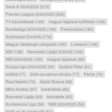
Serie A 2024/2025 (213)
Premier League 2024/2025 (209)
TV közvetítések (195)
magyar légiósok külföldön (195)
Bundesliga 2024/2025 (186)
Ferencváros (184)
Szoboszlai Dominik (174)
Magyar labdarúgó válogatott (160)
Liverpool (146)
NBI (138)
Nemzetek Ligája 2024/25 (106)
NBI 2024/2025 (100)
magyar légiósok (98)
Európa-liga 2024/2025 (93)
Gulácsi Péter (81)
külföld (77)
2024-es párizsi olimpia (77)
Párizs (76)
Real Madrid (70)
Sallai Roland (68)
Milos Kerkez (67)
kosárlabda (66)
Bajnokok Ligája (63)
kézilabda (62)
Konferencia Liga (58)
NBII 2024/2025 (58)
2026-os vb selejtezők (57)