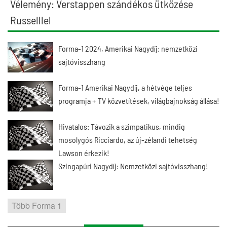
Vélemény: Verstappen szándékos ütközése
Russelllel
Forma-1 2024, Amerikai Nagydíj: nemzetközi
sajtóvisszhang
Forma-1 Amerikai Nagydíj, a hétvége teljes
programja + TV közvetítések, világbajnokság állása!
Hivatalos: Távozik a szimpatikus, mindig
mosolygós Ricciardo, az új-zélandi tehetség
Lawson érkezik!
Szingapúri Nagydíj: Nemzetközi sajtóvisszhang!
Több Forma 1