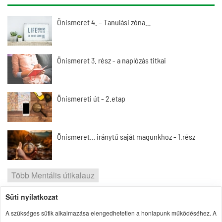
Önismeret 4. – Tanulási zóna…
Önismeret 3. rész - a naplózás titkai
Önismereti út - 2.etap
Önismeret… iránytű saját magunkhoz - 1.rész
Több Mentális útikalauz
Süti nyilatkozat
2026 | Portal1 | A lelkes amatőr nézőpontja
A szükséges sütik alkalmazása elengedhetetlen a honlapunk működéséhez. A