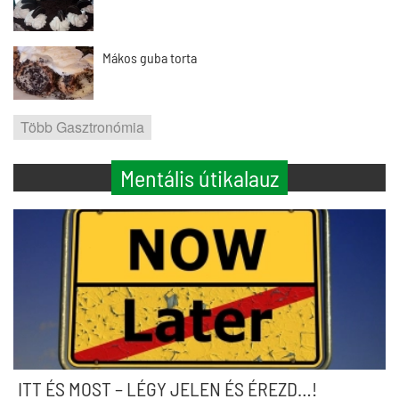
Mákos guba torta
Több Gasztronómia
Mentális útikalauz
ITT ÉS MOST – LÉGY JELEN ÉS ÉREZD…!