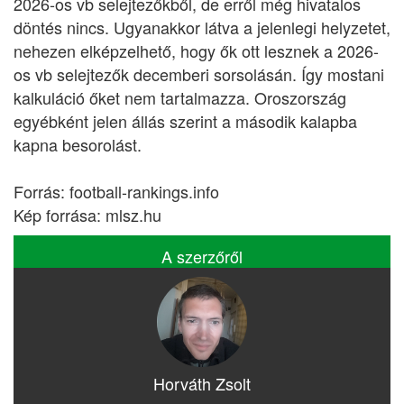
2026-os vb selejtezőkből, de erről még hivatalos
döntés nincs. Ugyanakkor látva a jelenlegi helyzetet,
nehezen elképzelhető, hogy ők ott lesznek a 2026-
os vb selejtezők decemberi sorsolásán. Így mostani
kalkuláció őket nem tartalmazza. Oroszország
egyébként jelen állás szerint a második kalapba
kapna besorolást.
Forrás: football-rankings.info
Kép forrása: mlsz.hu
A szerzőről
Horváth Zsolt