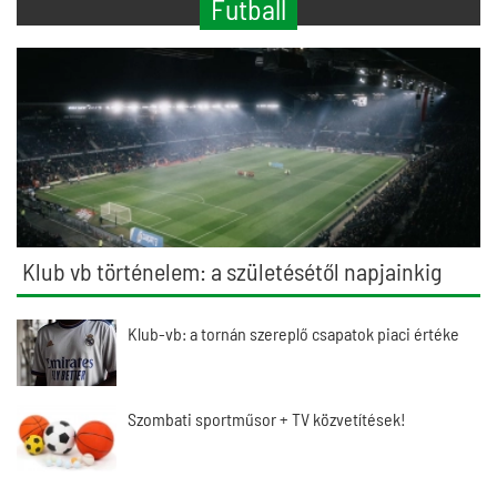
Futball
Klub vb történelem: a születésétől napjainkig
Klub-vb: a tornán szereplő csapatok piaci értéke
Szombati sportműsor + TV közvetítések!