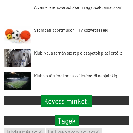
Arzani-Ferencváros! Zseni vagy zsákbamacska?
Szombati sportműsor + TV közvetítések!
Klub-vb: a tornán szereplő csapatok piaci értéke
Klub vb történelem: a születésétől napjainkig
Kövess minket!
Tagek
labdarúgás (239)
La Liga 2024/2025 (219)