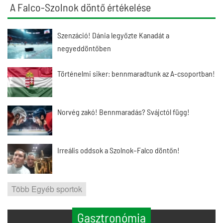
A Falco-Szolnok döntő értékelése
Szenzáció! Dánia legyőzte Kanadát a
negyeddöntőben
Történelmi siker: bennmaradtunk az A-csoportban!
Norvég zakó! Bennmaradás? Svájctól függ!
Irreális oddsok a Szolnok–Falco döntőn!
Több Egyéb sportok
Gasztronómia