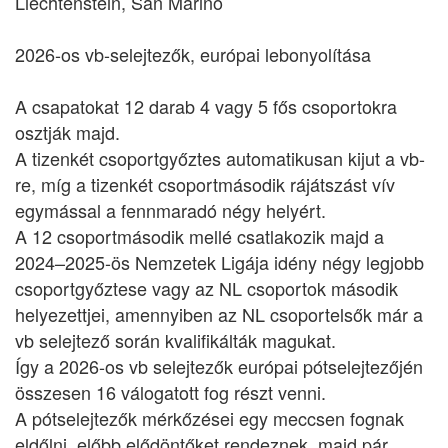
Liechtenstein, San Marino
2026-os vb-selejtezők, európai lebonyolítása
A csapatokat 12 darab 4 vagy 5 fős csoportokra
osztják majd.
A tizenkét csoportgyőztes automatikusan kijut a vb-
re, míg a tizenkét csoportmásodik rájátszást vív
egymással a fennmaradó négy helyért.
A 12 csoportmásodik mellé csatlakozik majd a
2024–2025-ös Nemzetek Ligája idény négy legjobb
csoportgyőztese vagy az NL csoportok második
helyezettjei, amennyiben az NL csoportelsők már a
vb selejtező során kvalifikálták magukat.
Így a 2026-os vb selejtezők európai pótselejtezőjén
összesen 16 válogatott fog részt venni.
A pótselejtezők mérkőzései egy meccsen fognak
eldőlni, előbb elődöntőket rendeznek, majd pár