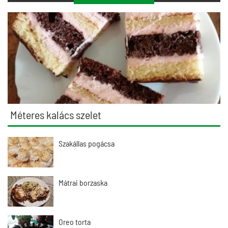
Méteres kalács szelet
Szakállas pogácsa
Mátrai borzaska
Oreo torta