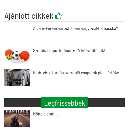
Ajánlott cikkek
Arzani-Ferencváros! Zseni vagy zsákbamacska?
Szombati sportműsor + TV közvetítések!
Klub-vb: a tornán szereplő csapatok piaci értéke
Legfrissebbek
Nőnek lenni…