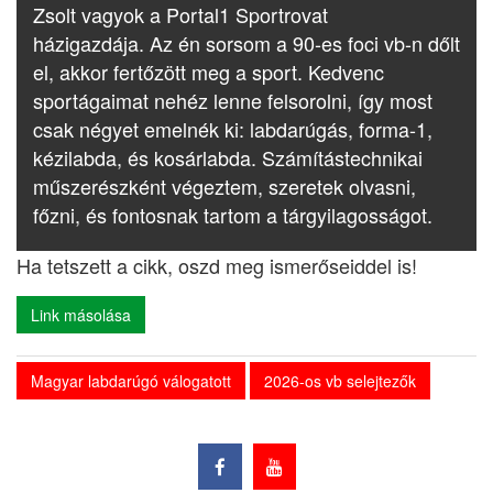
Zsolt vagyok a Portal1 Sportrovat
házigazdája. Az én sorsom a 90-es foci vb-n dőlt
el, akkor fertőzött meg a sport. Kedvenc
sportágaimat nehéz lenne felsorolni, így most
csak négyet emelnék ki: labdarúgás, forma-1,
kézilabda, és kosárlabda. Számítástechnikai
műszerészként végeztem, szeretek olvasni,
főzni, és fontosnak tartom a tárgyilagosságot.
Ha tetszett a cikk, oszd meg ismerőseiddel is!
Link másolása
Magyar labdarúgó válogatott
2026-os vb selejtezők