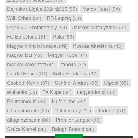
Bajnokok Ligája 2024/2025 (55)
Marco Rossi (54)
Willi Orban (54)
RB Leipzig (54)
Falco KC Szombathely (53)
Játékos osztályzatok (52)
FC Barcelona (51)
Paks (50)
Magyar olimpiai csapat (49)
Puskás Akadémia (46)
magyar foci (42)
Magyar Kupa (41)
magyar válogatott (41)
tabella (37)
Dárdai Bence (37)
Bolla Bendegúz (37)
Csoboth Kevin (37)
Schäfer András (35)
Újpest (35)
értékelés (35)
FA Kupa (34)
negyeddöntő (33)
Bournemouth (33)
külföldi foci (32)
Championship (31)
Galatasaray (31)
elődöntő (31)
átlagnézőszám (30)
Premier League (30)
Szűcs Kornél (30)
Balogh Botond (30)