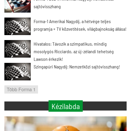
sajtóvisszhang
Forma-1 Amerikai Nagydíj, a hétvége teljes
programja + TV közvetítések, világbajnokság állása!
Hivatalos: Távozik a szimpatikus, mindig
mosolygós Ricciardo, az új-zélandi tehetség
Lawson érkezik!
Szingapúri Nagydíj: Nemzetközi sajtóvisszhang!
Több Forma 1
Kézilabda