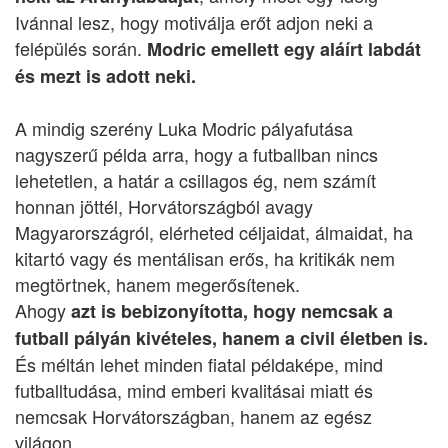
Ivánnal lesz, hogy motiválja erőt adjon neki a
felépülés során.
Modric emellett egy aláírt labdát
és mezt is adott neki.
A mindig szerény Luka Modric pályafutása
nagyszerű példa arra, hogy a futballban nincs
lehetetlen, a határ a csillagos ég, nem számít
honnan jöttél, Horvátországból avagy
Magyarországról, elérheted céljaidat, álmaidat, ha
kitartó vagy és mentálisan erős, ha kritikák nem
megtörtnek, hanem megerősítenek.
Ahogy
azt is bebizonyította, hogy nemcsak a
futball pályán kivételes, hanem a civil életben is.
És méltán lehet minden fiatal példaképe, mind
futballtudása, mind emberi kvalitásai miatt és
nemcsak Horvátországban, hanem az egész
világon.