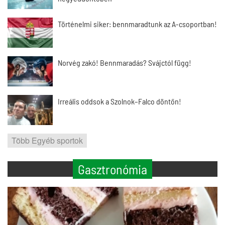
Történelmi siker: bennmaradtunk az A-csoportban!
Norvég zakó! Bennmaradás? Svájctól függ!
Irreális oddsok a Szolnok–Falco döntőn!
Több Egyéb sportok
Gasztronómia