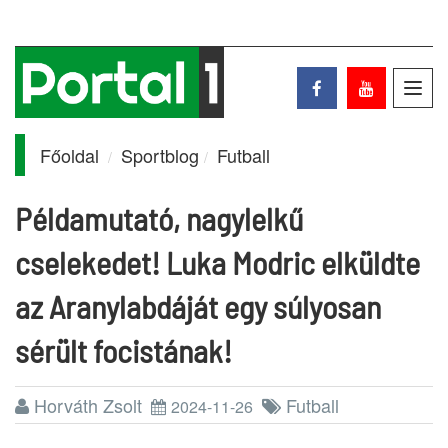
Toggl
navig
Főoldal
Sportblog
Futball
Példamutató, nagylelkű
cselekedet! Luka Modric elküldte
az Aranylabdáját egy súlyosan
sérült focistának!
Horváth Zsolt
Futball
2024-11-26