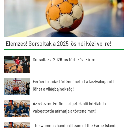
Elemzés! Sorsoltak a 2025-ös női kézi vb-re!
Sorsoltak a 2026-os férfi kézi Eb-re!
Feröeri csoda: történelmet írt a kéziválogatott –
jöhet a világbajnokság!
Az 53 ezres Feröer-szigetek női kézilabda-
válogatottja átírhatja a történelmet!
The womens handball team of the Faroe Islands,