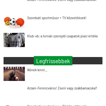
Szombati sportműsor + TV közvetítések!
Klub-vb: a tornán szereplő csapatok piaci értéke
Legfrissebbek
Nőnek lenni…
Arzani-Ferencváros! Zseni vagy zsákbamacska?