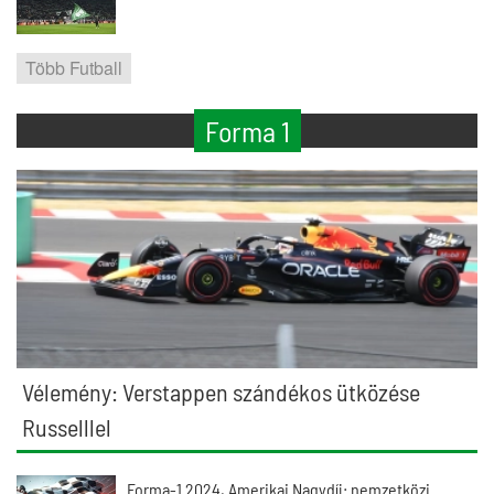
Több Futball
Forma 1
Vélemény: Verstappen szándékos ütközése
Russelllel
Forma-1 2024, Amerikai Nagydíj: nemzetközi