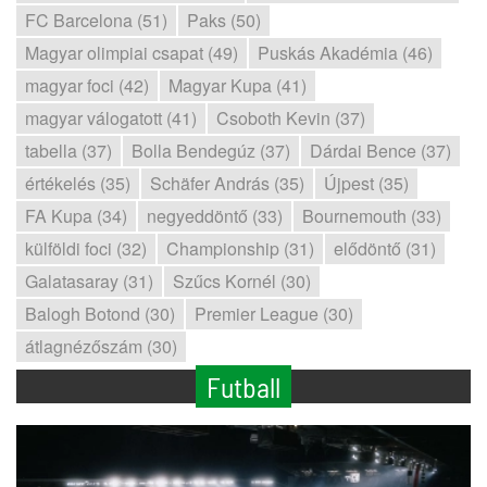
FC Barcelona (51)
Paks (50)
Magyar olimpiai csapat (49)
Puskás Akadémia (46)
magyar foci (42)
Magyar Kupa (41)
magyar válogatott (41)
Csoboth Kevin (37)
tabella (37)
Bolla Bendegúz (37)
Dárdai Bence (37)
értékelés (35)
Schäfer András (35)
Újpest (35)
FA Kupa (34)
negyeddöntő (33)
Bournemouth (33)
külföldi foci (32)
Championship (31)
elődöntő (31)
Galatasaray (31)
Szűcs Kornél (30)
Balogh Botond (30)
Premier League (30)
átlagnézőszám (30)
Futball