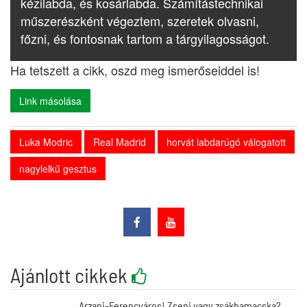
kézilabda, és kosárlabda. Számítástechnikai
műszerészként végeztem, szeretek olvasni,
főzni, és fontosnak tartom a tárgyilagosságot.
Ha tetszett a cikk, oszd meg ismerőseiddel is!
Link másolása
Luka Modric
Real Madrid
horvát labdarúgó válogatott
nagylelkű gesztus
Ajánlott cikkek
Arzani-Ferencváros! Zseni vagy zsákbamacska?