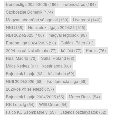
Bundesliga 2024/2025 (186)
Ferencváros (184)
Szoboszlai Dominik (174)
Magyar labdarúgó válogatott (160)
Liverpool (146)
NBI (138)
Nemzetek Ligája 2024/25 (106)
NBI 2024/2025 (100)
magyar légiósok (98)
Európa-liga 2024/2025 (93)
Gulácsi Péter (81)
2024-es párizsi olimpia (77)
külföld (77)
Párizs (76)
Real Madrid (70)
Sallai Roland (68)
Milos Kerkez (67)
kosárlabda (66)
Bajnokok Ligája (63)
kézilabda (62)
NBII 2024/2025 (58)
Konferencia Liga (58)
2026-os vb selejtezők (57)
Bajnokok Ligája 2024/2025 (55)
Marco Rossi (54)
RB Leipzig (54)
Willi Orban (54)
Falco KC Szombathely (53)
Játékos osztályzatok (52)