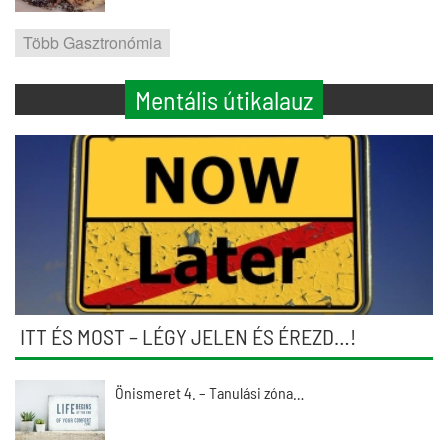
Több Gasztronómia
Mentális útikalauz
ITT ÉS MOST – LÉGY JELEN ÉS ÉREZD…!
Önismeret 4. – Tanulási zóna…