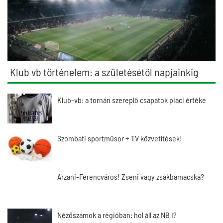
Klub vb történelem: a születésétől napjainkig
Klub-vb: a tornán szereplő csapatok piaci értéke
Szombati sportműsor + TV közvetítések!
Arzani-Ferencváros! Zseni vagy zsákbamacska?
Nézőszámok a régióban: hol áll az NB I?