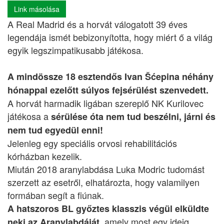
Link másolása
A Real Madrid és a horvát válogatott 39 éves
legendája ismét bebizonyította, hogy miért ő a világ
egyik legszimpatikusabb játékosa.
A mindössze 18 esztendős Ivan Šćepina néhány
hónappal ezelőtt súlyos fejsérülést szenvedett.
A horvát harmadik ligában szereplő NK Kurilovec
játékosa a
sérülése óta nem tud beszélni, járni és
nem tud egyedül enni!
Jelenleg egy speciális orvosi rehabilitációs
kórházban kezelik.
Miután 2018 aranylabdása Luka Modric tudomást
szerzett az esetről, elhatározta, hogy valamilyen
formában segít a fiúnak.
A hatszoros BL győztes klasszis végül elküldte
, amely most egy ideig
neki az Aranylabdáját