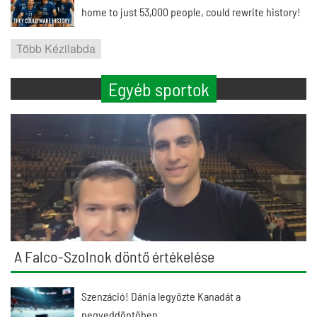
home to just 53,000 people, could rewrite history!
Több Kézilabda
Egyéb sportok
A Falco-Szolnok döntő értékelése
Szenzáció! Dánia legyőzte Kanadát a
negyeddöntőben