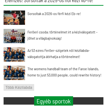
Elemzés! Sorsoltak a 2025-ös női kézi vb-re!
Sorsoltak a 2026-os férfi kézi Eb-re!
Feröeri csoda: történelmet írt a kéziválogatott –
jöhet a világbajnokság!
Az 53 ezres Feröer-szigetek női kézilabda-
válogatottja átírhatja a történelmet!
The womens handball team of the Faroe Islands,
home to just 53,000 people, could rewrite history!
Több Kézilabda
Egyéb sportok