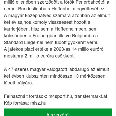
millió ellenében szerződött a török Fenerbahcétól a
német Bundesligába a Hoffenheim együtteséhez.
A magyar középhátvéd számára azonban az elmúlt
két év sajnos komoly visszaesést hozott a
karrierjében, hisz sem a Hoffenheimben, sem
kölcsönben a Freiburgban illetve Belgiumba a
Standard Liége-nél nem tudott gyökeret verni.
A játékos piaci értéke a 2023-as 14 millió euróról
mostanra 2 millió euróra csökkent.
A 47-szeres magyar válogatott labdarúgó az elmúlt
két évben klubszinten mindössze 13 mérkőzésen
lépett pályára.
Felhasznált források: m4sport.hu, transfermarkt.at
Kép forrása: mlsz.hu
A szerzőről