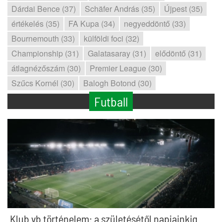
Dárdai Bence (37)
Schäfer András (35)
Újpest (35)
értékelés (35)
FA Kupa (34)
negyeddöntő (33)
Bournemouth (33)
külföldi foci (32)
Championship (31)
Galatasaray (31)
elődöntő (31)
átlagnézőszám (30)
Premier League (30)
Szűcs Kornél (30)
Balogh Botond (30)
Futball
Klub vb történelem: a születésétől napjainkig