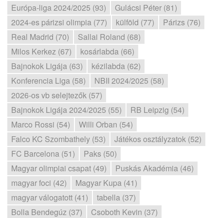
Európa-liga 2024/2025 (93)
Gulácsi Péter (81)
2024-es párizsi olimpia (77)
külföld (77)
Párizs (76)
Real Madrid (70)
Sallai Roland (68)
Milos Kerkez (67)
kosárlabda (66)
Bajnokok Ligája (63)
kézilabda (62)
Konferencia Liga (58)
NBII 2024/2025 (58)
2026-os vb selejtezők (57)
Bajnokok Ligája 2024/2025 (55)
RB Leipzig (54)
Marco Rossi (54)
Willi Orban (54)
Falco KC Szombathely (53)
Játékos osztályzatok (52)
FC Barcelona (51)
Paks (50)
Magyar olimpiai csapat (49)
Puskás Akadémia (46)
magyar foci (42)
Magyar Kupa (41)
magyar válogatott (41)
tabella (37)
Bolla Bendegúz (37)
Csoboth Kevin (37)