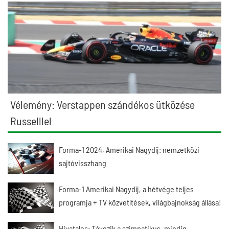
Vélemény: Verstappen szándékos ütközése
Russelllel
Forma-1 2024, Amerikai Nagydíj: nemzetközi
sajtóvisszhang
Forma-1 Amerikai Nagydíj, a hétvége teljes
programja + TV közvetítések, világbajnokság állása!
Hivatalos: Távozik a szimpatikus, mindig