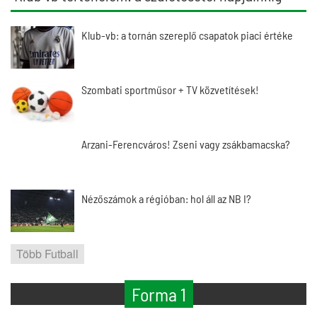
Klub-vb: a tornán szereplő csapatok piaci értéke
Szombati sportműsor + TV közvetítések!
Arzani-Ferencváros! Zseni vagy zsákbamacska?
Nézőszámok a régióban: hol áll az NB I?
Több Futball
Forma 1