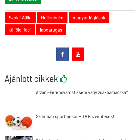
Szalai Attila
Hoffenheim
magyar légiósok
külföldi foci
labdarúgás
Ajánlott cikkek
Arzani-Ferencváros! Zseni vagy zsákbamacska?
Szombati sportműsor + TV közvetítések!