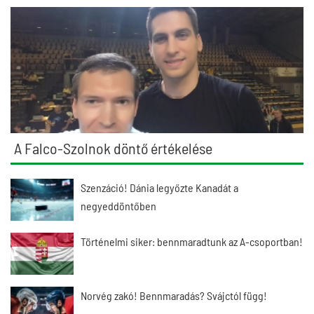
A Falco-Szolnok döntő értékelése
Szenzáció! Dánia legyőzte Kanadát a
negyeddöntőben
Történelmi siker: bennmaradtunk az A-csoportban!
Norvég zakó! Bennmaradás? Svájctól függ!