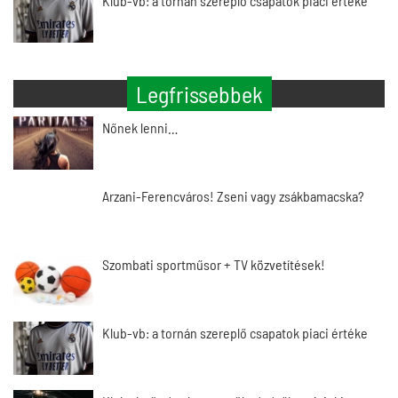
Klub-vb: a tornán szereplő csapatok piaci értéke
Legfrissebbek
Nőnek lenni…
Arzani-Ferencváros! Zseni vagy zsákbamacska?
Szombati sportműsor + TV közvetítések!
Klub-vb: a tornán szereplő csapatok piaci értéke