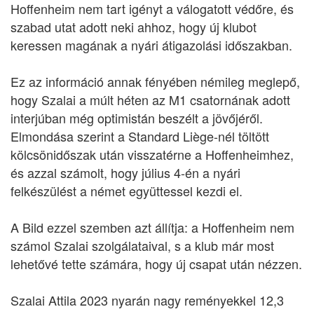
Hoffenheim nem tart igényt a válogatott védőre, és
szabad utat adott neki ahhoz, hogy új klubot
keressen magának a nyári átigazolási időszakban.
Ez az információ annak fényében némileg meglepő,
hogy Szalai a múlt héten az M1 csatornának adott
interjúban még optimistán beszélt a jövőjéről.
Elmondása szerint a Standard Liège-nél töltött
kölcsönidőszak után visszatérne a Hoffenheimhez,
és azzal számolt, hogy július 4-én a nyári
felkészülést a német együttessel kezdi el.
A Bild ezzel szemben azt állítja: a Hoffenheim nem
számol Szalai szolgálataival, s a klub már most
lehetővé tette számára, hogy új csapat után nézzen.
Szalai Attila 2023 nyarán nagy reményekkel 12,3