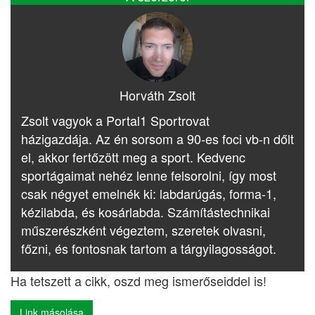
Horváth Zsolt
Zsolt vagyok a Portal1 Sportrovat
házigazdája. Az én sorsom a 90-es foci vb-n dőlt
el, akkor fertőzött meg a sport. Kedvenc
sportágaimat nehéz lenne felsorolni, így most
csak négyet emelnék ki: labdarúgás, forma-1,
kézilabda, és kosárlabda. Számítástechnikai
műszerészként végeztem, szeretek olvasni,
főzni, és fontosnak tartom a tárgyilagosságot.
Ha tetszett a cikk, oszd meg ismerőseiddel is!
Link másolása