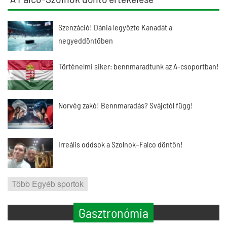
Szenzáció! Dánia legyőzte Kanadát a
negyeddöntőben
Történelmi siker: bennmaradtunk az A-csoportban!
Norvég zakó! Bennmaradás? Svájctól függ!
Irreális oddsok a Szolnok–Falco döntőn!
Több Egyéb sportok
Gasztronómia