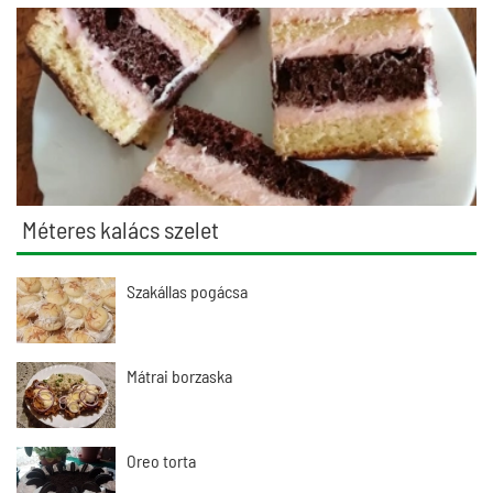
Méteres kalács szelet
Szakállas pogácsa
Mátrai borzaska
Oreo torta