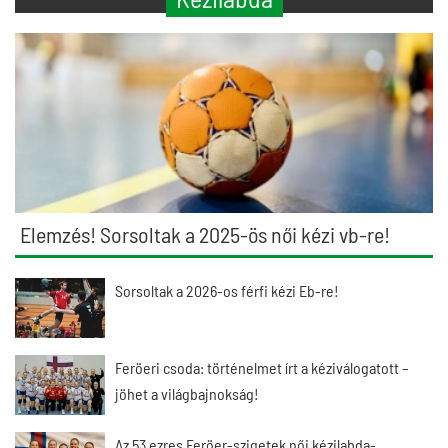
Elemzés! Sorsoltak a 2025-ös női kézi vb-re!
Sorsoltak a 2026-os férfi kézi Eb-re!
Feröeri csoda: történelmet írt a kéziválogatott –
jöhet a világbajnokság!
Az 53 ezres Feröer-szigetek női kézilabda-