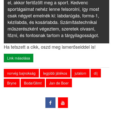
el, akkor fertőzött meg a sport. Kedvenc
sportágaimat nehéz lenne felsorolni, így most
csak négyet emelnék ki: labdarúgás, forma-1,
kézilabda, és kosárlabda. Számítástechnikai
műszerészként végeztem, szeretek olvasni,
főzni, és fontosnak tartom a tárgyilagosságot.
Ha tetszett a cikk, oszd meg ismerőseiddel is!
Link másolása
norvég bajnokság
legjobb játékos
jutalom
díj
Bryne
Bodø/Glimt
Jan de Boer