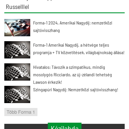
Russelllel
Forma-1 2024, Amerikai Nagydíj: nemzetközi
sajtóvisszhang
Forma-1 Amerikai Nagydíj, a hétvége teljes
programja + TV közvetítések, világbajnokság állása!
Hivatalos: Távozik a szimpatikus, mindig
mosolygós Ricciardo, az új-zélandi tehetség
Lawson érkezik!
Szingapúri Nagydíj: Nemzetközi sajtóvisszhang!
Több Forma 1
Kézilabda