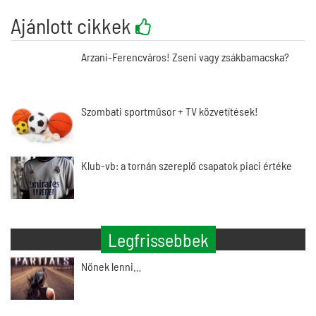
Ajánlott cikkek
Arzani-Ferencváros! Zseni vagy zsákbamacska?
Szombati sportműsor + TV közvetítések!
Klub-vb: a tornán szereplő csapatok piaci értéke
Legfrissebbek
Nőnek lenni…