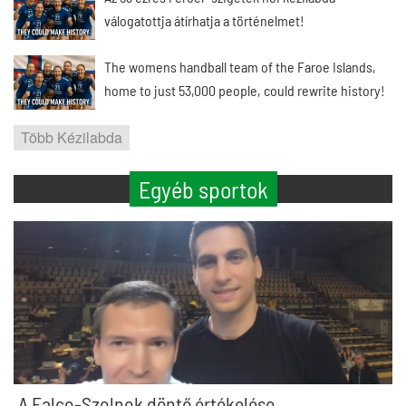
válogatottja átírhatja a történelmet!
The womens handball team of the Faroe Islands,
home to just 53,000 people, could rewrite history!
Több Kézilabda
Egyéb sportok
A Falco-Szolnok döntő értékelése