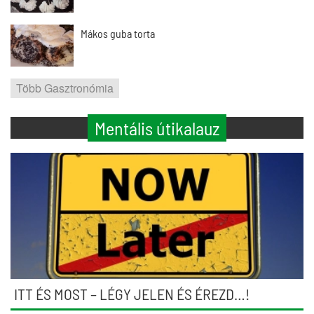
Mákos guba torta
Több Gasztronómia
Mentális útikalauz
ITT ÉS MOST – LÉGY JELEN ÉS ÉREZD…!