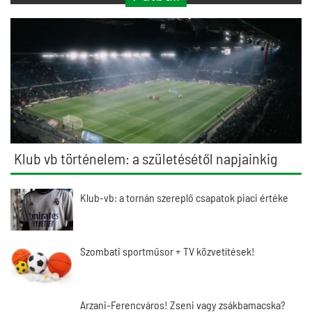
Klub vb történelem: a születésétől napjainkig
Klub-vb: a tornán szereplő csapatok piaci értéke
Szombati sportműsor + TV közvetítések!
Arzani-Ferencváros! Zseni vagy zsákbamacska?