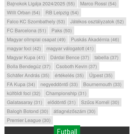
Bajnokok Ligája 2024/2025 (55)
Marco Rossi (54)
Willi Orban (54)
RB Leipzig (54)
Falco KC Szombathely (53)
Játékos osztályzatok (52)
FC Barcelona (51)
Paks (50)
Magyar olimpiai csapat (49)
Puskás Akadémia (46)
magyar foci (42)
magyar válogatott (41)
Magyar Kupa (41)
Dárdai Bence (37)
tabella (37)
Bolla Bendegúz (37)
Csoboth Kevin (37)
Schäfer András (35)
értékelés (35)
Újpest (35)
FA Kupa (34)
negyeddöntő (33)
Bournemouth (33)
külföldi foci (32)
Championship (31)
Galatasaray (31)
elődöntő (31)
Szűcs Kornél (30)
Balogh Botond (30)
átlagnézőszám (30)
Premier League (30)
Futball