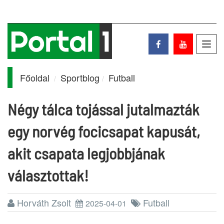
Toggl
navig
Főoldal
Sportblog
Futball
Négy tálca tojással jutalmazták
egy norvég focicsapat kapusát,
akit csapata legjobbjának
választottak!
Horváth Zsolt
Futball
2025-04-01