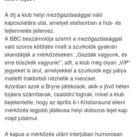
A díj a klub helyi mezőgazdasággal való
kapcsolatára utal, amelyet elsősorban a hús- és
tejtermelés jellemez.
A BBC beszámolója szerint a mezőgazdasággal
való szoros kötődés miatt a szurkolók gyakran
skandálják a mérkőzéseken: „Gazdák vagyunk, és
erre büszkék vagyunk!”, sőt, a klub még olyan „VIP”
jegyeket is árul, amelyekkel a szurkolók egy pálya
melletti traktorból nézhetik a meccset.
Azonban azok a Bryne-játékosok, akik a jövő héten
tojásra számítanak, csalódni fognak, mivel a klub
bejelentette, hogy az április 6-i Kristiansund elleni
mérkőzés legjobb játékosa helyi dobozos tejet kap
majd jutalmul.
A kapus a mérkőzés utáni interjúban humorosan