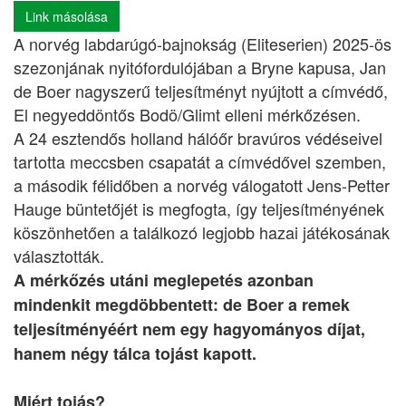
Link másolása
A norvég labdarúgó-bajnokság (Eliteserien) 2025-ös
szezonjának nyitófordulójában a Bryne kapusa, Jan
de Boer nagyszerű teljesítményt nyújtott a címvédő,
El negyeddöntős Bodö/Glimt elleni mérkőzésen.
A 24 esztendős holland hálóőr bravúros védéseivel
tartotta meccsben csapatát a címvédővel szemben,
a második félidőben a norvég válogatott Jens-Petter
Hauge büntetőjét is megfogta, így teljesítményének
köszönhetően a találkozó legjobb hazai játékosának
választották.
A mérkőzés utáni meglepetés azonban
mindenkit megdöbbentett: de Boer a remek
teljesítményéért nem egy hagyományos díjat,
hanem négy tálca tojást kapott.
Miért tojás?