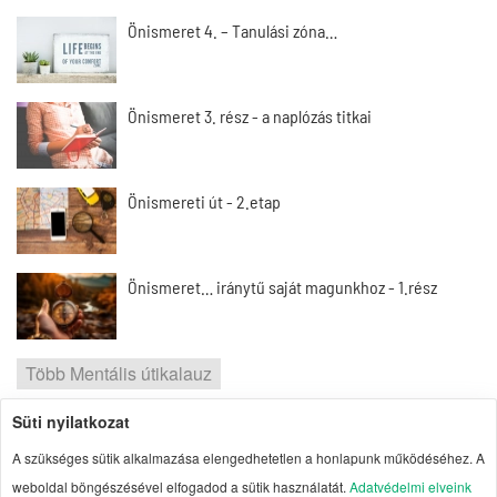
Önismeret 4. – Tanulási zóna…
Önismeret 3. rész - a naplózás titkai
Önismereti út - 2.etap
Önismeret… iránytű saját magunkhoz - 1.rész
Több Mentális útikalauz
Süti nyilatkozat
2026 | Portal1 | A lelkes amatőr nézőpontja
A szükséges sütik alkalmazása elengedhetetlen a honlapunk működéséhez. A
Szerzői jogok
| Adatvédelmi elvek
| Süti
weboldal böngészésével elfogadod a sütik használatát.
Adatvédelmi elveink