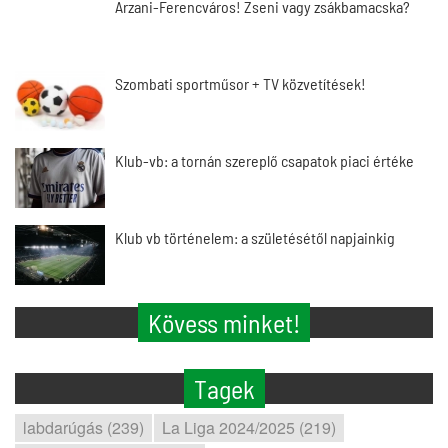
Arzani-Ferencváros! Zseni vagy zsákbamacska?
Szombati sportműsor + TV közvetítések!
Klub-vb: a tornán szereplő csapatok piaci értéke
Klub vb történelem: a születésétől napjainkig
Kövess minket!
Tagek
labdarúgás (239)
La Liga 2024/2025 (219)