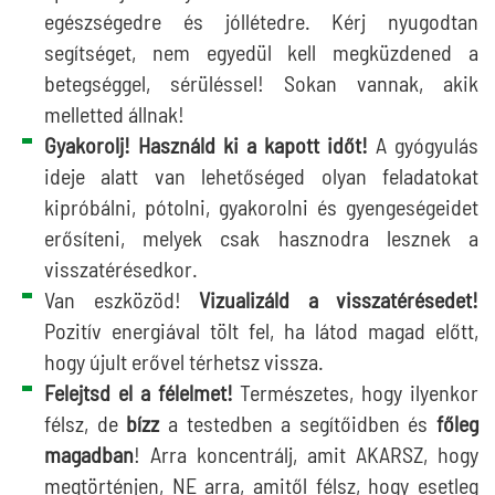
egészségedre és jóllétedre. Kérj nyugodtan
segítséget, nem egyedül kell megküzdened a
betegséggel, sérüléssel! Sokan vannak, akik
melletted állnak!
Gyakorolj! Használd ki a kapott időt!
A gyógyulás
ideje alatt van lehetőséged olyan feladatokat
kipróbálni, pótolni, gyakorolni és gyengeségeidet
erősíteni, melyek csak hasznodra lesznek a
visszatérésedkor.
Van eszközöd!
Vizualizáld a visszatérésedet!
Pozitív energiával tölt fel, ha látod magad előtt,
hogy újult erővel térhetsz vissza.
Felejtsd el a félelmet!
Természetes, hogy ilyenkor
félsz, de
bízz
a testedben a segítőidben és
főleg
magadban
! Arra koncentrálj, amit AKARSZ, hogy
megtörténjen, NE arra, amitől félsz, hogy esetleg