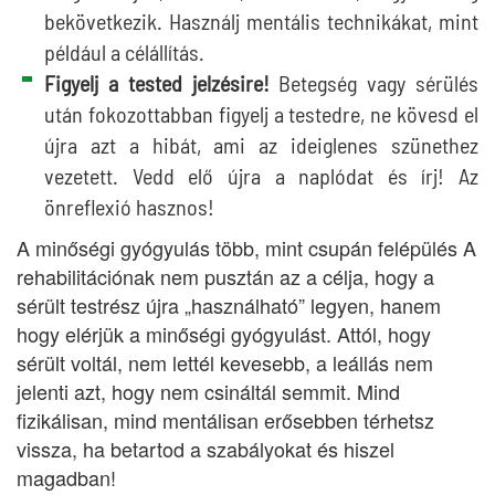
bekövetkezik. Használj mentális technikákat, mint
például a célállítás.
Figyelj a tested jelzésire!
Betegség vagy sérülés
után fokozottabban figyelj a testedre, ne kövesd el
újra azt a hibát, ami az ideiglenes szünethez
vezetett. Vedd elő újra a naplódat és írj! Az
önreflexió hasznos!
A minőségi gyógyulás több, mint csupán felépülés A
rehabilitációnak nem pusztán az a célja, hogy a
sérült testrész újra „használható” legyen, hanem
hogy elérjük a minőségi gyógyulást. Attól, hogy
sérült voltál, nem lettél kevesebb, a leállás nem
jelenti azt, hogy nem csináltál semmit. Mind
fizikálisan, mind mentálisan erősebben térhetsz
vissza, ha betartod a szabályokat és hiszel
magadban!