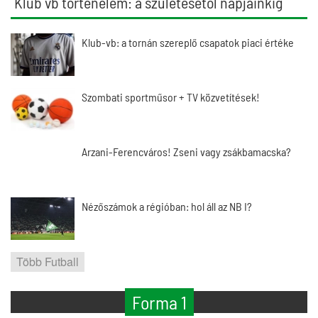
Klub vb történelem: a születésétől napjainkig
Klub-vb: a tornán szereplő csapatok piaci értéke
Szombati sportműsor + TV közvetítések!
Arzani-Ferencváros! Zseni vagy zsákbamacska?
Nézőszámok a régióban: hol áll az NB I?
Több Futball
Forma 1