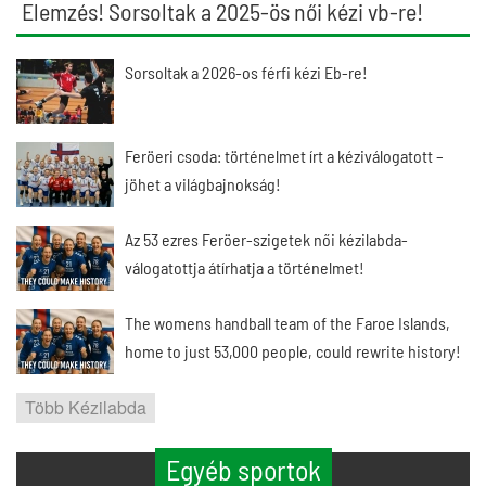
Elemzés! Sorsoltak a 2025-ös női kézi vb-re!
Sorsoltak a 2026-os férfi kézi Eb-re!
Feröeri csoda: történelmet írt a kéziválogatott –
jöhet a világbajnokság!
Az 53 ezres Feröer-szigetek női kézilabda-
válogatottja átírhatja a történelmet!
The womens handball team of the Faroe Islands,
home to just 53,000 people, could rewrite history!
Több Kézilabda
Egyéb sportok