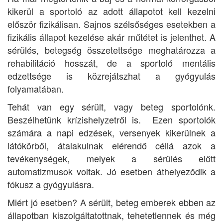
kikerül a sportoló az adott állapotot kell kezelni
először fizikálisan. Sajnos szélsőséges esetekben a
fizikális állapot kezelése akár műtétet is jelenthet. A
sérülés, betegség összetettsége meghatározza a
rehabilitáció hosszát, de a sportoló mentális
edzettsége is közrejátszhat a gyógyulás
folyamatában.
Tehát van egy sérült, vagy beteg sportolónk.
Beszélhetünk krízishelyzetről is. Ezen sportolók
számára a napi edzések, versenyek kikerülnek a
látókörből, átalakulnak elérendő céllá azok a
tevékenységek, melyek a sérülés előtt
automatizmusok voltak. Jó esetben áthelyeződik a
fókusz a gyógyulásra.
Miért jó esetben? A sérült, beteg emberek ebben az
állapotban kiszolgáltatottnak, tehetetlennek és még