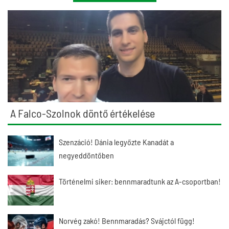
A Falco-Szolnok döntő értékelése
Szenzáció! Dánia legyőzte Kanadát a
negyeddöntőben
Történelmi siker: bennmaradtunk az A-csoportban!
Norvég zakó! Bennmaradás? Svájctól függ!