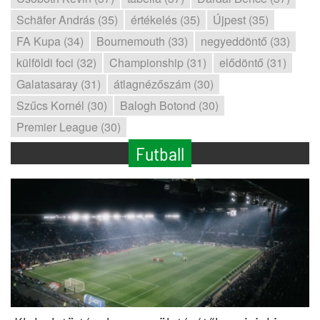
Schäfer András (35)
értékelés (35)
Újpest (35)
FA Kupa (34)
Bournemouth (33)
negyeddöntő (33)
külföldi foci (32)
Championship (31)
elődöntő (31)
Galatasaray (31)
átlagnézőszám (30)
Szűcs Kornél (30)
Balogh Botond (30)
Premier League (30)
Futball