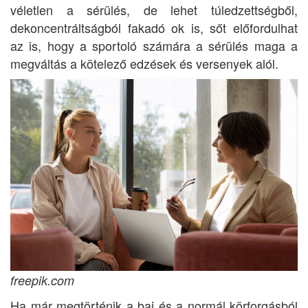
véletlen a sérülés, de lehet túledzettségből,
dekoncentráltságból fakadó ok is, sőt előfordulhat
az is, hogy a sportoló számára a sérülés maga a
megváltás a kötelező edzések és versenyek alól.
freepik.com
Ha már megtörténik a baj és a normál körforgásból