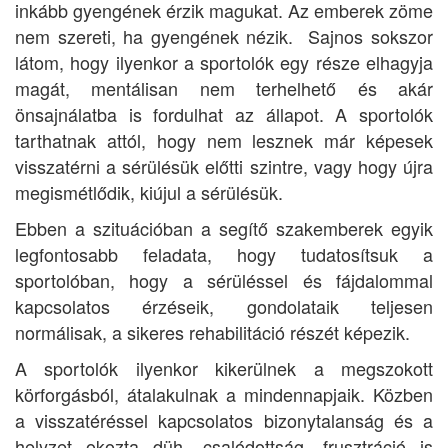
inkább gyengének érzik magukat. Az emberek zöme
nem szereti, ha gyengének nézik. Sajnos sokszor
látom, hogy ilyenkor a sportolók egy része elhagyja
magát, mentálisan nem terhelhető és akár
önsajnálatba is fordulhat az állapot. A sportolók
tarthatnak attól, hogy nem lesznek már képesek
visszatérni a sérülésük előtti szintre, vagy hogy újra
megismétlődik, kiújul a sérülésük.
Ebben a szituációban a segítő szakemberek egyik
legfontosabb feladata, hogy tudatosítsuk a
sportolóban, hogy a sérüléssel és fájdalommal
kapcsolatos érzéseik, gondolataik teljesen
normálisak, a sikeres rehabilitáció részét képezik.
A sportolók ilyenkor kikerülnek a megszokott
körforgásból, átalakulnak a mindennapjaik. Közben
a visszatéréssel kapcsolatos bizonytalanság és a
helyzet okozta düh, csalódottság, frusztráció is