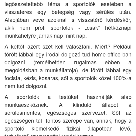
legösszetettebb téma a sportolók esetében a
visszatérés egy betegség vagy sérülés után.
Alapjában véve azoknál is visszatérő kérdéskör,
akik nem profi sportolók - „csak” hétköznapi
munkahelyre járnak nap mint nap.
A kettőt azért szét kell választani. Miért? Például
törött lábbal egy irodai dolgozó tud home office-ban
dolgozni (remélhetően rugalmas ebben a
megoldásban a munkáltatója), de törött lábbal egy
focista, kézis, kosaras, sőt a sportolók közel 100%-a
nem tud dolgozni.
A sportolók a testüket használják alap
munkaeszköznek. A kiinduló állapot a
sérülésmentes, egészséges szervezet. Sőt az
egészségen túl fontos szerepe van, annak, hogy a
sportoló kiemelkedő fizikai állapotban lévő,