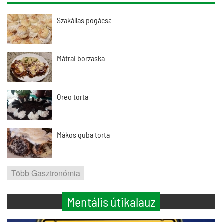
Szakállas pogácsa
Mátrai borzaska
Oreo torta
Mákos guba torta
Több Gasztronómia
Mentális útikalauz