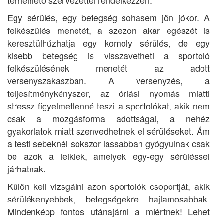
terhelhető szervezettel rendelkezzen.
Egy sérülés, egy betegség sohasem jön jókor. A
felkészülés menetét, a szezon akár egészét is
keresztülhúzhatja egy komoly sérülés, de egy
kisebb betegség is visszavetheti a sportoló
felkészülésének menetét az adott
versenyszakaszban. A versenyzés, a
teljesítménykényszer, az óriási nyomás miatti
stressz figyelmetlenné teszi a sportolókat, akik nem
csak a mozgásforma adottságai, a nehéz
gyakorlatok miatt szenvedhetnek el sérüléseket. Ám
a testi sebeknél sokszor lassabban gyógyulnak csak
be azok a lelkiek, amelyek egy-egy sérüléssel
járhatnak.
Külön kell vizsgálni azon sportolók csoportját, akik
sérülékenyebbek, betegségekre hajlamosabbak.
Mindenképp fontos utánajárni a miértnek! Lehet