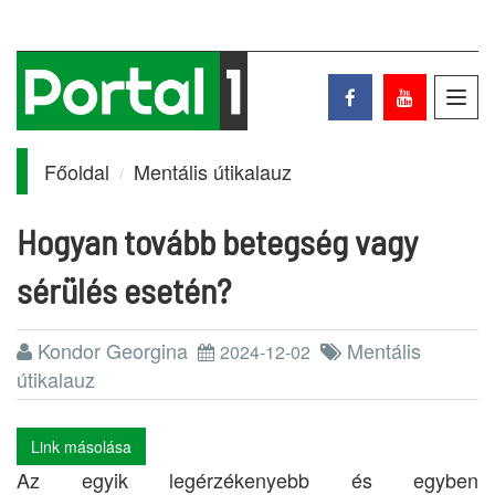
Toggl
navig
Főoldal
Mentális útikalauz
Hogyan tovább betegség vagy
sérülés esetén?
Kondor Georgina
Mentális
2024-12-02
útikalauz
Link másolása
Az egyik legérzékenyebb és egyben