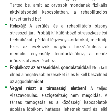
Tartsd be, amit az orvosok mondanak fizikális
aktivitásoddal kapcsolatban, a rehabilitációs
tervet tartsd be!
Relaxálj!
A sérülés és a rehabilitáció bizony
stresszel jár. Próbálj ki különböző stresszkezelési
technikákat, például légzésgyakorlatokat, meditálj.
Ezek az eszközök nagyban hozzájárulnak a
mentális egyensúly fenntartásához, a nehéz
időszak átvészeléséhez.
Foglalkozz az érzéseiddel, gondolataiddal!
Meg kell
élned a negatívabb érzéseket is és ki kell beszélned
az aggodalmaidat!
Vegyél részt a tárasasági életben!
A teljes
visszavonulás, elszigeteltség nem megoldás. A
társas támogatás és a közösségi kapcsolatok
ápolása jótékony hatással lehetnek testi és lelki