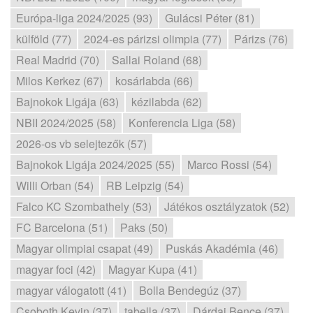
Európa-liga 2024/2025 (93)
Gulácsi Péter (81)
külföld (77)
2024-es párizsi olimpia (77)
Párizs (76)
Real Madrid (70)
Sallai Roland (68)
Milos Kerkez (67)
kosárlabda (66)
Bajnokok Ligája (63)
kézilabda (62)
NBII 2024/2025 (58)
Konferencia Liga (58)
2026-os vb selejtezők (57)
Bajnokok Ligája 2024/2025 (55)
Marco Rossi (54)
Willi Orban (54)
RB Leipzig (54)
Falco KC Szombathely (53)
Játékos osztályzatok (52)
FC Barcelona (51)
Paks (50)
Magyar olimpiai csapat (49)
Puskás Akadémia (46)
magyar foci (42)
Magyar Kupa (41)
magyar válogatott (41)
Bolla Bendegúz (37)
Csoboth Kevin (37)
tabella (37)
Dárdai Bence (37)