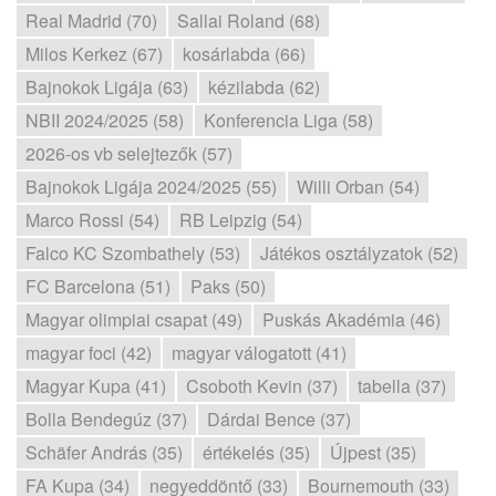
Real Madrid (70)
Sallai Roland (68)
Milos Kerkez (67)
kosárlabda (66)
Bajnokok Ligája (63)
kézilabda (62)
NBII 2024/2025 (58)
Konferencia Liga (58)
2026-os vb selejtezők (57)
Bajnokok Ligája 2024/2025 (55)
Willi Orban (54)
Marco Rossi (54)
RB Leipzig (54)
Falco KC Szombathely (53)
Játékos osztályzatok (52)
FC Barcelona (51)
Paks (50)
Magyar olimpiai csapat (49)
Puskás Akadémia (46)
magyar foci (42)
magyar válogatott (41)
Magyar Kupa (41)
Csoboth Kevin (37)
tabella (37)
Bolla Bendegúz (37)
Dárdai Bence (37)
Schäfer András (35)
értékelés (35)
Újpest (35)
FA Kupa (34)
negyeddöntő (33)
Bournemouth (33)