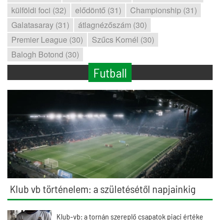
külföldi foci (32)
elődöntő (31)
Championship (31)
Galatasaray (31)
átlagnézőszám (30)
Premier League (30)
Szűcs Kornél (30)
Balogh Botond (30)
Futball
Klub vb történelem: a születésétől napjainkig
Klub-vb: a tornán szereplő csapatok piaci értéke