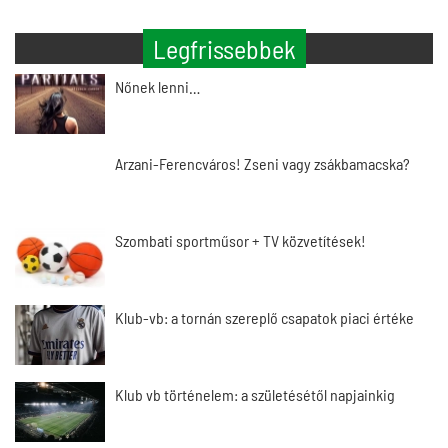
Legfrissebbek
Nőnek lenni…
Arzani-Ferencváros! Zseni vagy zsákbamacska?
Szombati sportműsor + TV közvetítések!
Klub-vb: a tornán szereplő csapatok piaci értéke
Klub vb történelem: a születésétől napjainkig