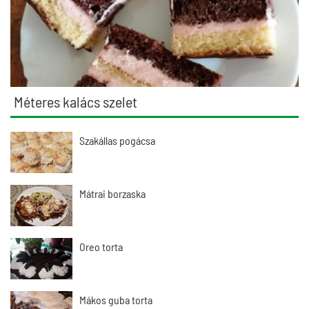
Méteres kalács szelet
Szakállas pogácsa
Mátrai borzaska
Oreo torta
Mákos guba torta