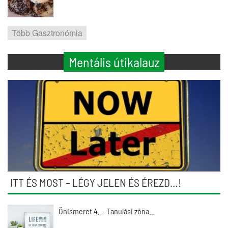
Több Gasztronómia
Mentális útikalauz
ITT ÉS MOST – LÉGY JELEN ÉS ÉREZD…!
Önismeret 4. – Tanulási zóna…