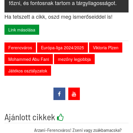
főzni, és fontosnak tartom a tárgyilagosságot.
Ha tetszett a cikk, oszd meg ismerőseiddel is!
Link másolása
Ferencváros
Európa-liga 2024/2025
Viktoria Plzen
Mohammed Abu Fani
mezőny legjobbja
Játékos osztályzatok
Ajánlott cikkek
Arzani-Ferencváros! Zseni vagy zsákbamacska?