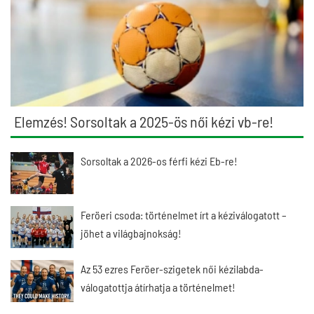
Elemzés! Sorsoltak a 2025-ös női kézi vb-re!
Sorsoltak a 2026-os férfi kézi Eb-re!
Feröeri csoda: történelmet írt a kéziválogatott –
jöhet a világbajnokság!
Az 53 ezres Feröer-szigetek női kézilabda-
válogatottja átírhatja a történelmet!