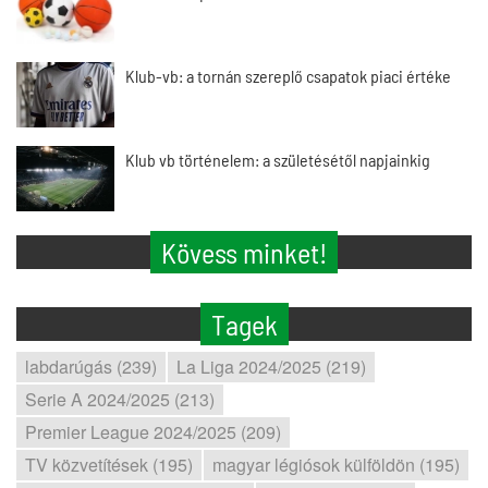
Klub-vb: a tornán szereplő csapatok piaci értéke
Klub vb történelem: a születésétől napjainkig
Kövess minket!
Tagek
labdarúgás (239)
La Liga 2024/2025 (219)
Serie A 2024/2025 (213)
Premier League 2024/2025 (209)
TV közvetítések (195)
magyar légiósok külföldön (195)