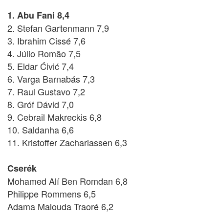
1. Abu Fani 8,4
2. Stefan Gartenmann 7,9
3. Ibrahim Cissé 7,6
4. Júlio Romão 7,5
5. Eldar Ćivić 7,4
6. Varga Barnabás 7,3
7. Raul Gustavo 7,2
8. Gróf Dávid 7,0
9. Cebrail Makreckis 6,8
10. Saldanha 6,6
11. Kristoffer Zachariassen 6,3
Cserék
Mohamed Alí Ben Romdan 6,8
Philippe Rommens 6,5
Adama Malouda Traoré 6,2