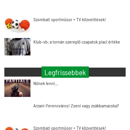
Szombati sportműsor + TV közvetítések!
Klub-vb: a tornán szereplő csapatok piaci értéke
Legfrissebbek
Nőnek lenni…
Arzani-Ferencváros! Zseni vagy zsákbamacska?
Szombati sportműsor + TV közvetítések!