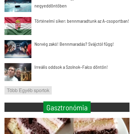
negyeddöntőben
Történelmi siker: bennmaradtunk az A-csoportban!
Norvég zakó! Bennmaradás? Svájctól függ!
Irreális oddsok a Szolnok–Falco döntőn!
Több Egyéb sportok
Gasztronómia