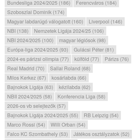
Bundesliga 2024/2025 (186)
Ferencváros (184)
Szoboszlai Dominik (174)
Magyar labdarúgó válogatott (160)
Liverpool (146)
NBI (138)
Nemzetek Ligája 2024/25 (106)
NBI 2024/2025 (100)
magyar légiósok (98)
Európa-liga 2024/2025 (93)
Gulácsi Péter (81)
2024-es párizsi olimpia (77)
külföld (77)
Párizs (76)
Real Madrid (70)
Sallai Roland (68)
Milos Kerkez (67)
kosárlabda (66)
Bajnokok Ligája (63)
kézilabda (62)
NBII 2024/2025 (58)
Konferencia Liga (58)
2026-os vb selejtezők (57)
Bajnokok Ligája 2024/2025 (55)
RB Leipzig (54)
Marco Rossi (54)
Willi Orban (54)
Falco KC Szombathely (53)
Játékos osztályzatok (52)