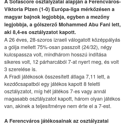
A Sofascore osztályzatai alapján a Ferencváros-
Viktoria Plzen (1-0) Európa-liga mérkőzésen a
magyar bajnok legjobbja, egyben a mezőny
legjobbja, a gólszerző Mohammed Abu Fani lett,
aki 8,4-es osztályzatot kapott.
A 26 éves, 28-szoros izraeli válogatott középpályás
a gólja mellett 75%-osan passzolt (24/32), négy
kulcspassza volt, mindhárom hosszú indítása
sikeres volt, 12 párharcából 7-at nyert meg, és volt
3 szerelése is.
A Fradi játékosok összesített átlaga 7,11 lett, a
kezdőcsapatból egy játékos kapott 8 feletti
osztályzatot, míg hét játékos 7-es vagy annál
magasabb osztályzatot kapott, három olyan játékos
van, akinek a teljesítménye nem érte el a 7-est.
A Ferencváros játékosainak az osztályzatai