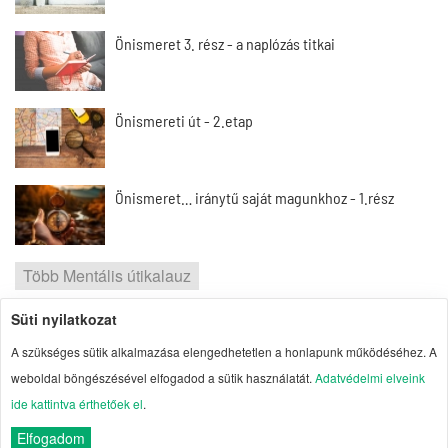
Önismeret 3. rész - a naplózás titkai
Önismereti út - 2.etap
Önismeret… iránytű saját magunkhoz - 1.rész
Több Mentális útikalauz
Süti nyilatkozat
2026 | Portal1 | A lelkes amatőr nézőpontja
A szükséges sütik alkalmazása elengedhetetlen a honlapunk működéséhez. A
Szerzői jogok
| Adatvédelmi elvek
| Süti
weboldal böngészésével elfogadod a sütik használatát.
Adatvédelmi elveink
kezelés
| Impresszum
| Oldaltérkép
ide kattintva érthetőek el
.
Elfogadom