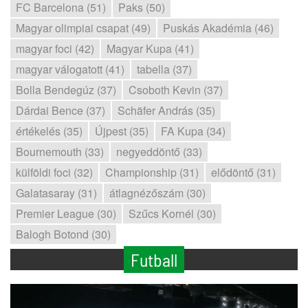
FC Barcelona (51)
Paks (50)
Magyar olimpiai csapat (49)
Puskás Akadémia (46)
magyar foci (42)
Magyar Kupa (41)
magyar válogatott (41)
tabella (37)
Bolla Bendegúz (37)
Csoboth Kevin (37)
Dárdai Bence (37)
Schäfer András (35)
értékelés (35)
Újpest (35)
FA Kupa (34)
Bournemouth (33)
negyeddöntő (33)
külföldi foci (32)
Championship (31)
elődöntő (31)
Galatasaray (31)
átlagnézőszám (30)
Premier League (30)
Szűcs Kornél (30)
Balogh Botond (30)
Futball