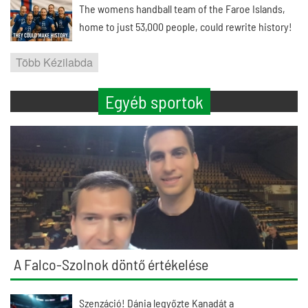
The womens handball team of the Faroe Islands,
home to just 53,000 people, could rewrite history!
Több Kézilabda
Egyéb sportok
A Falco-Szolnok döntő értékelése
Szenzáció! Dánia legyőzte Kanadát a