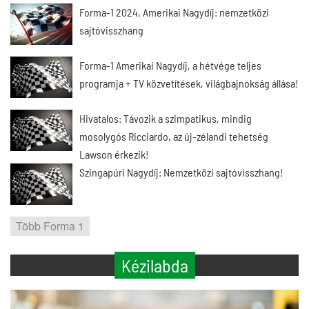
Forma-1 2024, Amerikai Nagydíj: nemzetközi
sajtóvisszhang
Forma-1 Amerikai Nagydíj, a hétvége teljes
programja + TV közvetítések, világbajnokság állása!
Hivatalos: Távozik a szimpatikus, mindig
mosolygós Ricciardo, az új-zélandi tehetség
Lawson érkezik!
Szingapúri Nagydíj: Nemzetközi sajtóvisszhang!
Több Forma 1
Kézilabda