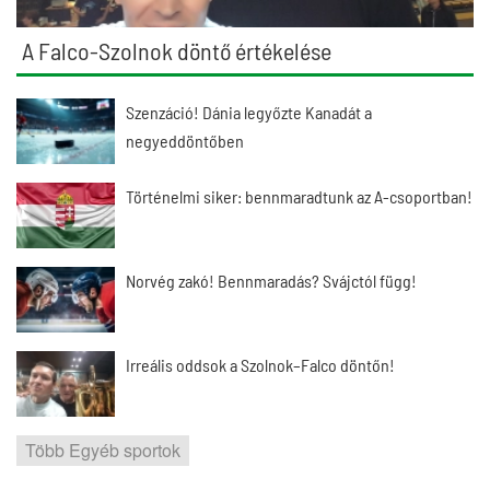
A Falco-Szolnok döntő értékelése
Szenzáció! Dánia legyőzte Kanadát a
negyeddöntőben
Történelmi siker: bennmaradtunk az A-csoportban!
Norvég zakó! Bennmaradás? Svájctól függ!
Irreális oddsok a Szolnok–Falco döntőn!
Több Egyéb sportok