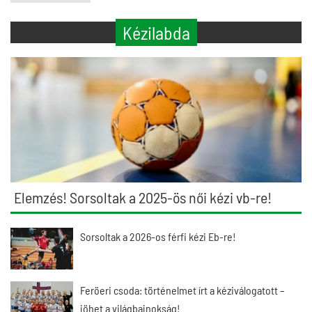
Kézilabda
Elemzés! Sorsoltak a 2025-ös női kézi vb-re!
Sorsoltak a 2026-os férfi kézi Eb-re!
Feröeri csoda: történelmet írt a kéziválogatott –
jöhet a világbajnokság!