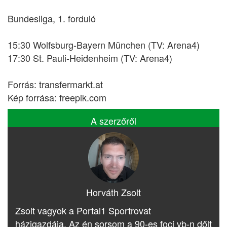
Bundesliga, 1. forduló
15:30 Wolfsburg-Bayern München (TV: Arena4)
17:30 St. Pauli-Heidenheim (TV: Arena4)
Forrás: transfermarkt.at
Kép forrása: freepik.com
A szerzőről
Horváth Zsolt
Zsolt vagyok a Portal1 Sportrovat
házigazdája. Az én sorsom a 90-es foci vb-n dőlt