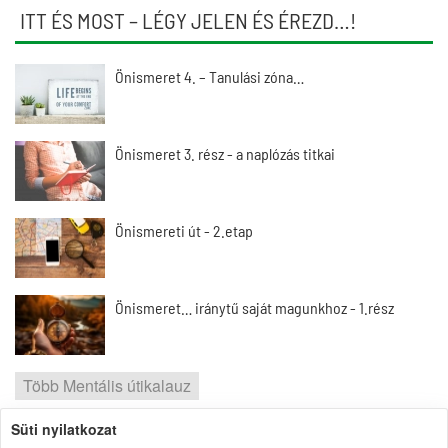
ITT ÉS MOST – LÉGY JELEN ÉS ÉREZD…!
Önismeret 4. – Tanulási zóna…
Önismeret 3. rész - a naplózás titkai
Önismereti út - 2.etap
Önismeret… iránytű saját magunkhoz - 1.rész
Több Mentális útikalauz
Süti nyilatkozat