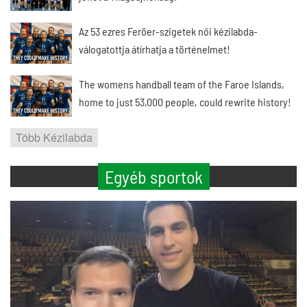
Az 53 ezres Feröer-szigetek női kézilabda-
válogatottja átírhatja a történelmet!
The womens handball team of the Faroe Islands,
home to just 53,000 people, could rewrite history!
Több Kézilabda
Egyéb sportok