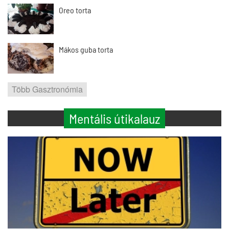
Oreo torta
Mákos guba torta
Több Gasztronómia
Mentális útikalauz