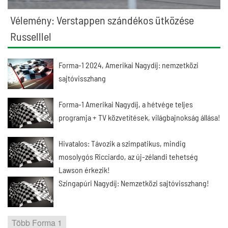
Vélemény: Verstappen szándékos ütközése
Russelllel
Forma-1 2024, Amerikai Nagydíj: nemzetközi
sajtóvisszhang
Forma-1 Amerikai Nagydíj, a hétvége teljes
programja + TV közvetítések, világbajnokság állása!
Hivatalos: Távozik a szimpatikus, mindig
mosolygós Ricciardo, az új-zélandi tehetség
Lawson érkezik!
Szingapúri Nagydíj: Nemzetközi sajtóvisszhang!
Több Forma 1