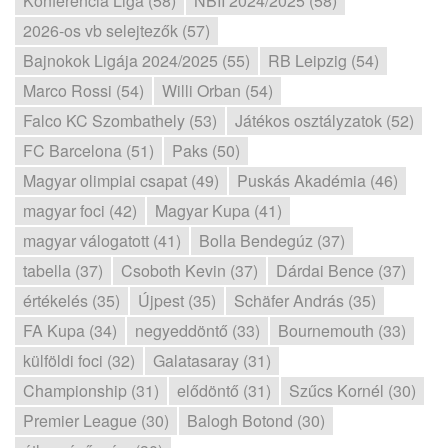
Konferencia Liga (58)
NBII 2024/2025 (58)
2026-os vb selejtezők (57)
Bajnokok Ligája 2024/2025 (55)
RB Leipzig (54)
Marco Rossi (54)
Willi Orban (54)
Falco KC Szombathely (53)
Játékos osztályzatok (52)
FC Barcelona (51)
Paks (50)
Magyar olimpiai csapat (49)
Puskás Akadémia (46)
magyar foci (42)
Magyar Kupa (41)
magyar válogatott (41)
Bolla Bendegúz (37)
tabella (37)
Csoboth Kevin (37)
Dárdai Bence (37)
értékelés (35)
Újpest (35)
Schäfer András (35)
FA Kupa (34)
negyeddöntő (33)
Bournemouth (33)
külföldi foci (32)
Galatasaray (31)
Championship (31)
elődöntő (31)
Szűcs Kornél (30)
Premier League (30)
Balogh Botond (30)