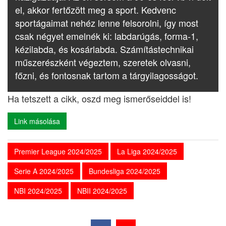
el, akkor fertőzött meg a sport. Kedvenc
sportágaimat nehéz lenne felsorolni, így most
csak négyet emelnék ki: labdarúgás, forma-1,
kézilabda, és kosárlabda. Számítástechnikai
műszerészként végeztem, szeretek olvasni,
főzni, és fontosnak tartom a tárgyilagosságot.
Ha tetszett a cikk, oszd meg ismerőseiddel is!
Link másolása
Premier League 2024/2025
La Liga 2024/2025
Serie A 2024/2025
Bundesliga 2024/2025
NBI 2024/2025
NBII 2024/2025