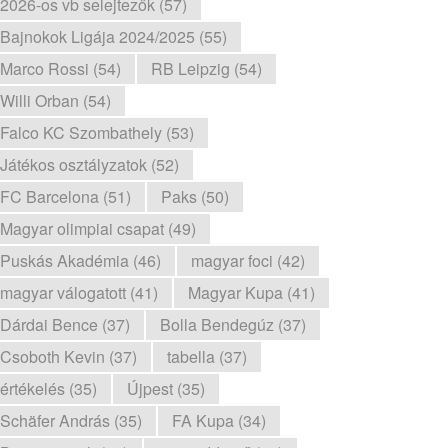
2026-os vb selejtezők (57)
Bajnokok Ligája 2024/2025 (55)
Marco Rossi (54)
RB Leipzig (54)
Willi Orban (54)
Falco KC Szombathely (53)
Játékos osztályzatok (52)
FC Barcelona (51)
Paks (50)
Magyar olimpiai csapat (49)
Puskás Akadémia (46)
magyar foci (42)
magyar válogatott (41)
Magyar Kupa (41)
Dárdai Bence (37)
Bolla Bendegúz (37)
Csoboth Kevin (37)
tabella (37)
értékelés (35)
Újpest (35)
Schäfer András (35)
FA Kupa (34)