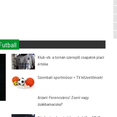
Futball
Klub-vb: a tornán szereplő csapatok piaci
értéke
Szombati sportműsor + TV közvetítések!
Arzani-Ferencváros! Zseni vagy
zsákbamacska?