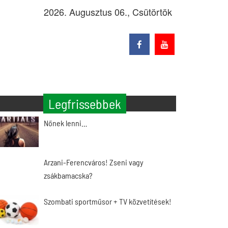
2026. Augusztus 06., Csütörtök
Legfrissebbek
Nőnek lenni…
Arzani-Ferencváros! Zseni vagy
zsákbamacska?
Szombati sportműsor + TV közvetítések!