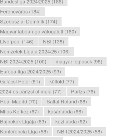
Bundesliga 2024/2025 (186)
Ferencváros (184)
Szoboszlai Dominik (174)
Magyar labdarúgó válogatott (160)
Liverpool (146)
NBI (138)
Nemzetek Ligája 2024/25 (106)
NBI 2024/2025 (100)
magyar légiósok (98)
Európa-liga 2024/2025 (93)
Gulácsi Péter (81)
külföld (77)
2024-es párizsi olimpia (77)
Párizs (76)
Real Madrid (70)
Sallai Roland (68)
Milos Kerkez (67)
kosárlabda (66)
Bajnokok Ligája (63)
kézilabda (62)
Konferencia Liga (58)
NBII 2024/2025 (58)