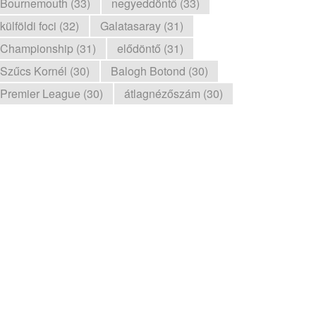
Bournemouth (33)
negyeddöntő (33)
külföldi foci (32)
Galatasaray (31)
Championship (31)
elődöntő (31)
Szűcs Kornél (30)
Balogh Botond (30)
Premier League (30)
átlagnézőszám (30)