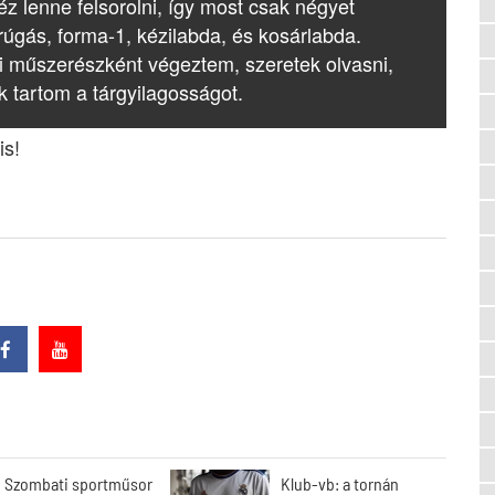
z lenne felsorolni, így most csak négyet
rúgás, forma-1, kézilabda, és kosárlabda.
i műszerészként végeztem, szeretek olvasni,
k tartom a tárgyilagosságot.
is!
Szombati sportműsor
Klub-vb: a tornán