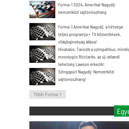
Forma-1 2024, Amerikai Nagydíj:
nemzetközi sajtóvisszhang
Forma-1 Amerikai Nagydíj, a hétvége
teljes programja + TV közvetítések,
világbajnokság állása!
Hivatalos: Távozik a szimpatikus, mindi
mosolygós Ricciardo, az új-zélandi
tehetség Lawson érkezik!
Szingapúri Nagydíj: Nemzetközi
sajtóvisszhang!
Több Forma 1
Egy