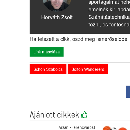
sportágaimat nehé
emelnék ki: labda
Számítástechnika
Horváth Zsolt
főzni, és fontosna
Ha tetszett a cikk, oszd meg ismerőseiddel 
Link másolása
Schön Szabolcs
Bolton Wanderers
Ajánlott cikkek
Arzani-Ferencváros!