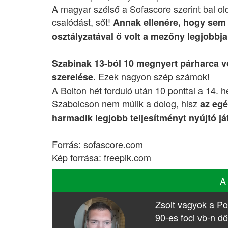
A magyar szélső a Sofascore szerint bal ol
csalódást, sőt!
Annak ellenére, hogy sem 
osztályzatával ő volt a mezőny legjobbja
Szabinak 13-ból 10 megnyert párharca vol
Ezek nagyon szép számok!
szerelése.
A Bolton hét forduló után 10 ponttal a 14.
Szabolcson nem múlik a dolog, hisz
az egé
harmadik legjobb teljesítményt nyújtó já
Forrás: sofascore.com
Kép forrása: freepik.com
A
Zsolt vagyok a Po
90-es foci vb-n dő