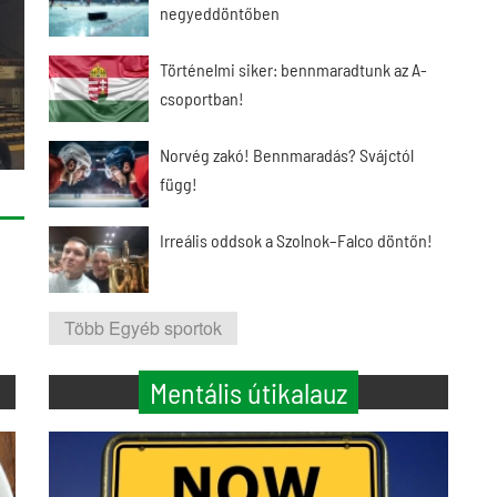
negyeddöntőben
Történelmi siker: bennmaradtunk az A-
csoportban!
Norvég zakó! Bennmaradás? Svájctól
függ!
Irreális oddsok a Szolnok–Falco döntőn!
Több Egyéb sportok
Mentális útikalauz