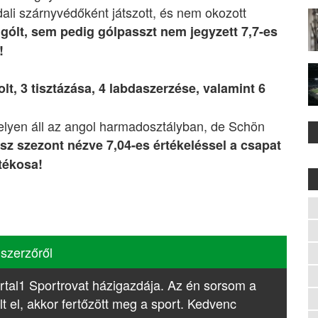
dali szárnyvédőként játszott, és nem okozott
gólt, sem pedig gólpasszt nem jegyzett 7,7-es
!
t, 3 tisztázása, 4 labdaszerzése, valamint 6
 helyen áll az angol harmadosztályban, de Schön
sz szezont nézve 7,04-es értékeléssel a csapat
tékosa!
 szerzőről
rtal1 Sportrovat házigazdája. Az én sorsom a
lt el, akkor fertőzött meg a sport. Kedvenc