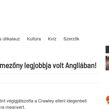
s útikalauz
Kultúra
Kvíz
Szerzők
mezőny legjobbja volt Angliában!
nt végigjátszotta a Crawley elleni idegenbeli
-ra megnyert.