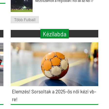
Nézőszámok a régióban: hol áll az NB I?
Több Futball
Kézilabda
Elemzés! Sorsoltak a 2025-ös női kézi vb-
re!