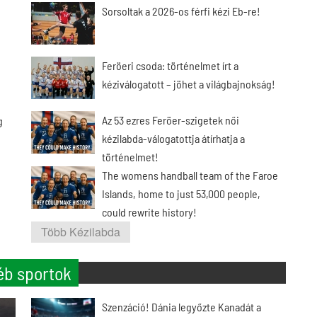
Sorsoltak a 2026-os férfi kézi Eb-re!
Feröeri csoda: történelmet írt a
kéziválogatott – jöhet a világbajnokság!
Az 53 ezres Feröer-szigetek női
g
kézilabda-válogatottja átírhatja a
történelmet!
The womens handball team of the Faroe
Islands, home to just 53,000 people,
could rewrite history!
Több Kézilabda
éb sportok
Szenzáció! Dánia legyőzte Kanadát a