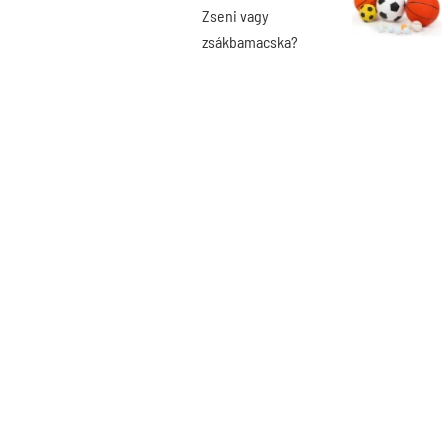
Zseni vagy
zsákbamacska?