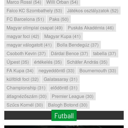
Marco Rossi (54)
Willi Orban (54)
Falco KC Szombathely (53)
Játékos osztályzatok (52)
FC Barcelona (51)
Paks (50)
Magyar olimpiai csapat (49)
Puskás Akadémia (46)
magyar foci (42)
Magyar Kupa (41)
magyar válogatott (41)
Bolla Bendegúz (37)
Csoboth Kevin (37)
Dárdai Bence (37)
tabella (37)
Újpest (35)
értékelés (35)
Schäfer András (35)
FA Kupa (34)
negyeddöntő (33)
Bournemouth (33)
külföldi foci (32)
Galatasaray (31)
Championship (31)
elődöntő (31)
átlagnézőszám (30)
Premier League (30)
Szűcs Kornél (30)
Balogh Botond (30)
Futball