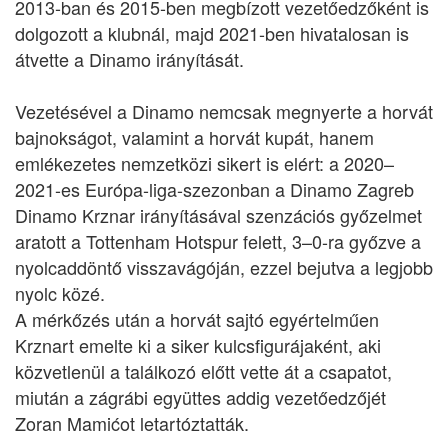
2013-ban és 2015-ben megbízott vezetőedzőként is
dolgozott a klubnál, majd 2021-ben hivatalosan is
átvette a Dinamo irányítását.
Vezetésével a Dinamo nemcsak megnyerte a horvát
bajnokságot, valamint a horvát kupát, hanem
emlékezetes nemzetközi sikert is elért: a 2020–
2021-es Európa-liga-szezonban a Dinamo Zagreb
Dinamo Krznar irányításával szenzációs győzelmet
aratott a Tottenham Hotspur felett, 3–0-ra győzve a
nyolcaddöntő visszavágóján, ezzel bejutva a legjobb
nyolc közé.
A mérkőzés után a horvát sajtó egyértelműen
Krznart emelte ki a siker kulcsfigurájaként, aki
közvetlenül a találkozó előtt vette át a csapatot,
miután a zágrábi együttes addig vezetőedzőjét
Zoran Mamićot letartóztatták.