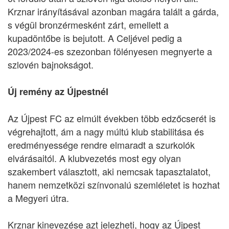
Krznar irányításával azonban magára talált a gárda,
s végül bronzérmesként zárt, emellett a
kupadöntőbe is bejutott. A Celjével pedig a
2023/2024-es szezonban fölényesen megnyerte a
szlovén bajnokságot.
Új remény az Újpestnél
Az Újpest FC az elmúlt években több edzőcserét is
végrehajtott, ám a nagy múltú klub stabilitása és
eredményessége rendre elmaradt a szurkolók
elvárásaitól. A klubvezetés most egy olyan
szakembert választott, aki nemcsak tapasztalatot,
hanem nemzetközi színvonalú szemléletet is hozhat
a Megyeri útra.
Krznar kinevezése azt jelezheti, hogy az Újpest