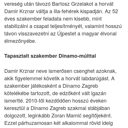
vereség után távozó Bartosz Grzelakot a horvát
Damir Krznar váltja a lila-fehérek kispadján. Az 52
éves szakember feladata nem kisebb, mint
stabilizálni a csapat teljesítményét, valamint hosszú
távon visszavezetni az Újpestet a magyar élvonal
élmezőnyébe.
Tapasztalt szakember Dinamo-múlttal
Damir Krznar neve ismerősen csenghet azoknak,
akik figyelemmel követik a horvát labdarúgást. A
szakember játékosként a Dinamo Zagreb
kötelékébe tartozott, de edzőként vált igazán
ismertté. 2010-től kezdődően hosszú éveken
keresztül a Dinamo Zagreb szakmai stábjában
dolgozott, leginkább Zoran Mamić segítőjeként.
Ezzel párhuzamosan két alkalommal rövid ideig