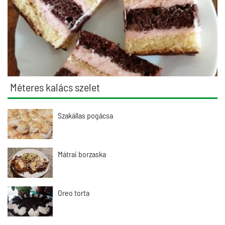
Méteres kalács szelet
Szakállas pogácsa
Mátrai borzaska
Oreo torta