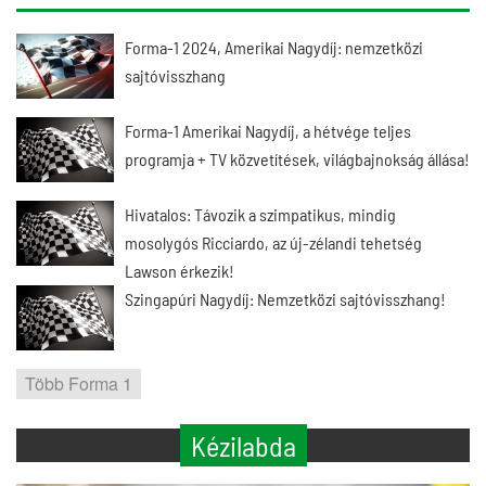
Forma-1 2024, Amerikai Nagydíj: nemzetközi
sajtóvisszhang
Forma-1 Amerikai Nagydíj, a hétvége teljes
programja + TV közvetítések, világbajnokság állása!
Hivatalos: Távozik a szimpatikus, mindig
mosolygós Ricciardo, az új-zélandi tehetség
Lawson érkezik!
Szingapúri Nagydíj: Nemzetközi sajtóvisszhang!
Több Forma 1
Kézilabda