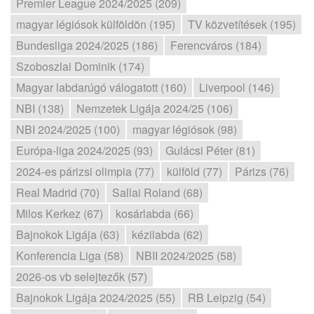
Premier League 2024/2025 (209)
magyar légiósok külföldön (195)
TV közvetítések (195)
Bundesliga 2024/2025 (186)
Ferencváros (184)
Szoboszlai Dominik (174)
Magyar labdarúgó válogatott (160)
Liverpool (146)
NBI (138)
Nemzetek Ligája 2024/25 (106)
NBI 2024/2025 (100)
magyar légiósok (98)
Európa-liga 2024/2025 (93)
Gulácsi Péter (81)
2024-es párizsi olimpia (77)
külföld (77)
Párizs (76)
Real Madrid (70)
Sallai Roland (68)
Milos Kerkez (67)
kosárlabda (66)
Bajnokok Ligája (63)
kézilabda (62)
Konferencia Liga (58)
NBII 2024/2025 (58)
2026-os vb selejtezők (57)
Bajnokok Ligája 2024/2025 (55)
RB Leipzig (54)