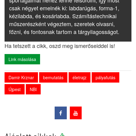
sportágaimat nehéz lenne felsorolni, így most
csak négyet emelnék ki: labdarúgás, forma-1,
kézilabda, és kosárlabda. Számítástechnikai
műszerészként végeztem, szeretek olvasni,
főzni, és fontosnak tartom a tárgyilagosságot.
Ha tetszett a cikk, oszd meg ismerőseiddel is!
Link másolása
Damir Krznar
bemutatás
életrajz
pályafutás
Újpest
NBI