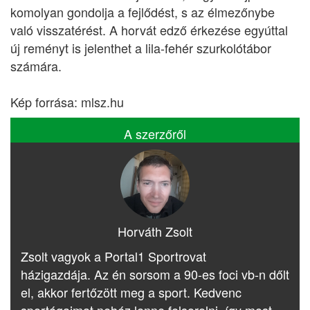
komolyan gondolja a fejlődést, s az élmezőnybe
való visszatérést. A horvát edző érkezése egyúttal
új reményt is jelenthet a lila-fehér szurkolótábor
számára.
Kép forrása: mlsz.hu
A szerzőről
Horváth Zsolt
Zsolt vagyok a Portal1 Sportrovat
házigazdája. Az én sorsom a 90-es foci vb-n dőlt
el, akkor fertőzött meg a sport. Kedvenc