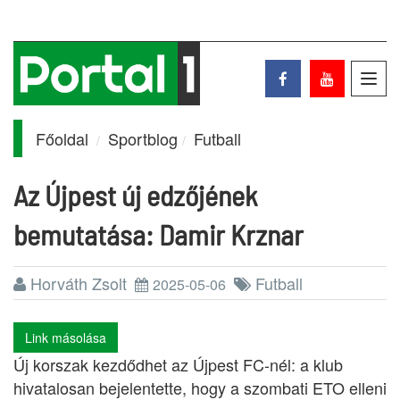
Toggl
navig
Főoldal
Sportblog
Futball
Az Újpest új edzőjének
bemutatása: Damir Krznar
Horváth Zsolt
Futball
2025-05-06
Link másolása
Új korszak kezdődhet az Újpest FC-nél: a klub
hivatalosan bejelentette, hogy a szombati ETO elleni