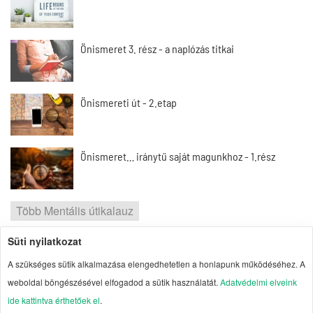
Önismeret 3. rész - a naplózás titkai
Önismereti út - 2.etap
Önismeret… iránytű saját magunkhoz - 1.rész
Több Mentális útikalauz
Süti nyilatkozat
2026 | Portal1 | A lelkes amatőr nézőpontja
A szükséges sütik alkalmazása elengedhetetlen a honlapunk működéséhez. A
Szerzői jogok
| Adatvédelmi elvek
| Süti
weboldal böngészésével elfogadod a sütik használatát.
Adatvédelmi elveink
kezelés
| Impresszum
| Oldaltérkép
ide kattintva érthetőek el
.