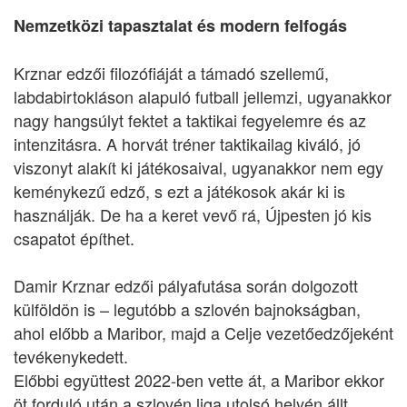
Nemzetközi tapasztalat és modern felfogás
Krznar edzői filozófiáját a támadó szellemű,
labdabirtokláson alapuló futball jellemzi, ugyanakkor
nagy hangsúlyt fektet a taktikai fegyelemre és az
intenzitásra. A horvát tréner taktikailag kiváló, jó
viszonyt alakít ki játékosaival, ugyanakkor nem egy
keménykezű edző, s ezt a játékosok akár ki is
használják. De ha a keret vevő rá, Újpesten jó kis
csapatot építhet.
Damir Krznar edzői pályafutása során dolgozott
külföldön is – legutóbb a szlovén bajnokságban,
ahol előbb a Maribor, majd a Celje vezetőedzőjeként
tevékenykedett.
Előbbi együttest 2022-ben vette át, a Maribor ekkor
öt forduló után a szlovén liga utolsó helyén állt.