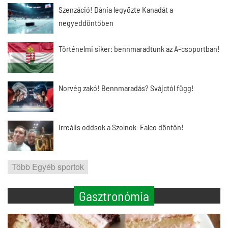
Szenzáció! Dánia legyőzte Kanadát a
negyeddöntőben
Történelmi siker: bennmaradtunk az A-csoportban!
Norvég zakó! Bennmaradás? Svájctól függ!
Irreális oddsok a Szolnok–Falco döntőn!
Több Egyéb sportok
Gasztronómia