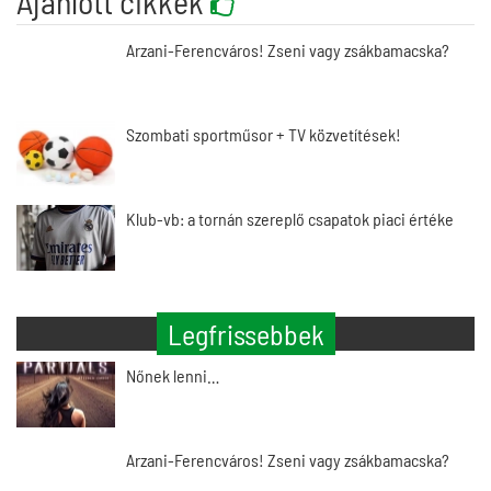
Ajánlott cikkek
Arzani-Ferencváros! Zseni vagy zsákbamacska?
Szombati sportműsor + TV közvetítések!
Klub-vb: a tornán szereplő csapatok piaci értéke
Legfrissebbek
Nőnek lenni…
Arzani-Ferencváros! Zseni vagy zsákbamacska?