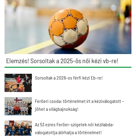
Elemzés! Sorsoltak a 2025-ös női kézi vb-re!
Sorsoltak a 2026-os férfi kézi Eb-re!
Feröeri csoda: történelmet írt a kéziválogatott –
jöhet a világbajnokság!
Az 53 ezres Feröer-szigetek női kézilabda-
válogatottja átírhatja a történelmet!