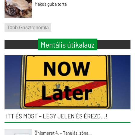
Mákos guba torta
Több Gasztronómia
Mentális útikalauz
ITT ÉS MOST – LÉGY JELEN ÉS ÉREZD…!
Önismeret 4. – Tanulási zóna…