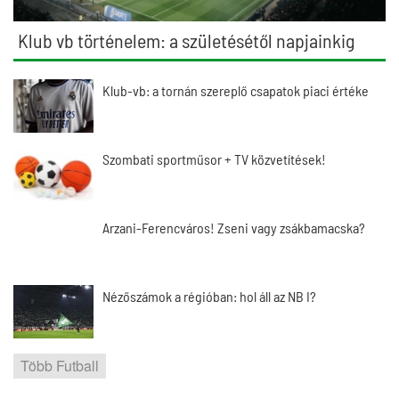
Klub vb történelem: a születésétől napjainkig
Klub-vb: a tornán szereplő csapatok piaci értéke
Szombati sportműsor + TV közvetítések!
Arzani-Ferencváros! Zseni vagy zsákbamacska?
Nézőszámok a régióban: hol áll az NB I?
Több Futball