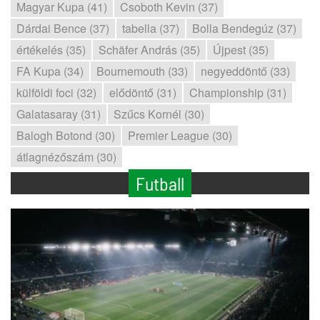
Magyar Kupa (41)
Csoboth Kevin (37)
Dárdai Bence (37)
tabella (37)
Bolla Bendegúz (37)
értékelés (35)
Schäfer András (35)
Újpest (35)
FA Kupa (34)
Bournemouth (33)
negyeddöntő (33)
külföldi foci (32)
elődöntő (31)
Championship (31)
Galatasaray (31)
Szűcs Kornél (30)
Balogh Botond (30)
Premier League (30)
átlagnézőszám (30)
Futball