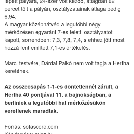
lépett pályára, 24-szer volt kezdő, átlagban 82
percet tölt a pályán, osztályzatainak átlaga pedig
6,94.
A magyar középhátvéd a legutóbbi négy
mérkőzésen egyaránt 7-es feletti osztályzatot
kapott, sorrendben: 7,3, 7,8, 7,4, s ehhez jött most
hozzá fent említett 7,1-es értékelés.
Marci testvére, Dárdai Palkó nem volt tagja a Hertha
keretének.
Az összecsapás 1-1-es döntetlennél zárult, a
Hertha 40 pontjával 11. a bajnokságban, a
berliniek a legutóbbi hat mérkőzésükön
veretlenek maradtak.
Forrás: sofascore.com