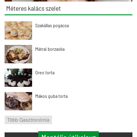
Méteres kalács szelet
Szakállas pogácsa
Mátrai borzaska
Oreo torta
Mákos guba torta
Több Gasztronómia