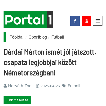
Toggl
navig
Főoldal
Sportblog
Futball
Dárdai Márton ismét jól játszott,
csapata legjobbjai között
Németországban!
Horváth Zsolt
Futball
2025-04-26
Link másolása