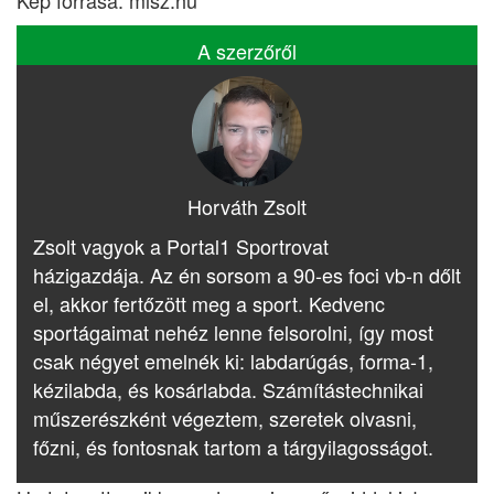
Kép forrása: mlsz.hu
A szerzőről
Horváth Zsolt
Zsolt vagyok a Portal1 Sportrovat
házigazdája. Az én sorsom a 90-es foci vb-n dőlt
el, akkor fertőzött meg a sport. Kedvenc
sportágaimat nehéz lenne felsorolni, így most
csak négyet emelnék ki: labdarúgás, forma-1,
kézilabda, és kosárlabda. Számítástechnikai
műszerészként végeztem, szeretek olvasni,
főzni, és fontosnak tartom a tárgyilagosságot.