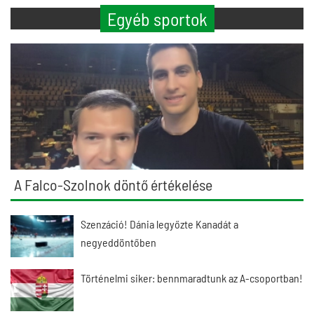
Egyéb sportok
A Falco-Szolnok döntő értékelése
Szenzáció! Dánia legyőzte Kanadát a
negyeddöntőben
Történelmi siker: bennmaradtunk az A-csoportban!