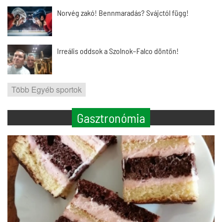
Norvég zakó! Bennmaradás? Svájctól függ!
Irreális oddsok a Szolnok–Falco döntőn!
Több Egyéb sportok
Gasztronómia