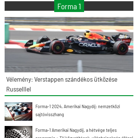
Forma 1
Vélemény: Verstappen szándékos ütközése
Russelllel
Forma-1 2024, Amerikai Nagydíj: nemzetközi
sajtóvisszhang
Forma-1 Amerikai Nagydíj, a hétvége teljes
programja + TV közvetítések, világbajnokság állása!