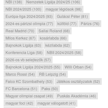
NBI (138)
Nemzetek Ligája 2024/25 (106)
NBI 2024/2025 (100)
magyar légiósok (98)
Európa-liga 2024/2025 (93)
Gulácsi Péter (81)
2024-es párizsi olimpia (77)
külföld (77)
Párizs (76)
Real Madrid (70)
Sallai Roland (68)
Milos Kerkez (67)
kosárlabda (66)
Bajnokok Ligája (63)
kézilabda (62)
Konferencia Liga (58)
NBII 2024/2025 (58)
2026-os vb selejtezők (57)
Bajnokok Ligája 2024/2025 (55)
Willi Orban (54)
Marco Rossi (54)
RB Leipzig (54)
Falco KC Szombathely (53)
Játékos osztályzatok (52)
FC Barcelona (51)
Paks (50)
Magyar olimpiai csapat (49)
Puskás Akadémia (46)
magyar foci (42)
magyar válogatott (41)