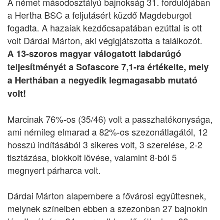
A német másodosztályú bajnokság 31. fordulójában
a Hertha BSC a feljutásért küzdő Magdeburgot
fogadta. A hazaiak kezdőcsapatában ezúttal is ott
volt Dárdai Márton, aki végigjátszotta a találkozót.
A 13-szoros magyar válogatott labdarúgó
teljesítményét a Sofascore 7,1-ra értékelte, mely
a Herthában a negyedik legmagasabb mutató
volt!
Marcinak 76%-os (35/46) volt a passzhatékonysága,
ami némileg elmarad a 82%-os szezonátlagától, 12
hosszú indításából 3 sikeres volt, 3 szerelése, 2-2
tisztázása, blokkolt lövése, valamint 8-ból 5
megnyert párharca volt.
Dárdai Márton alapembere a fővárosi együttesnek,
melynek színeiben ebben a szezonban 27 bajnokin