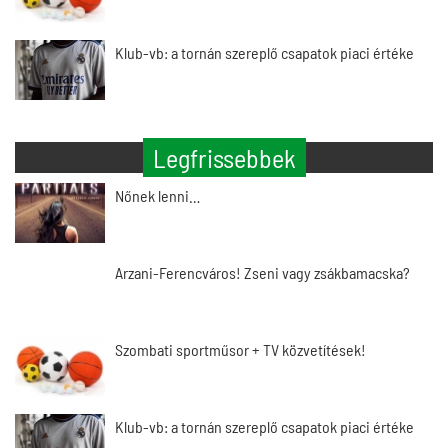
Klub-vb: a tornán szereplő csapatok piaci értéke
Legfrissebbek
Nőnek lenni…
Arzani-Ferencváros! Zseni vagy zsákbamacska?
Szombati sportműsor + TV közvetítések!
Klub-vb: a tornán szereplő csapatok piaci értéke