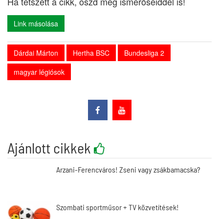
Ha tetszett a cikk, oszd meg ismerőseiddel is!
Link másolása
Dárdai Márton
Hertha BSC
Bundesliga 2
magyar légiósok
Ajánlott cikkek
Arzani-Ferencváros! Zseni vagy zsákbamacska?
Szombati sportműsor + TV közvetítések!