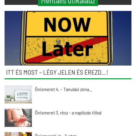
Mentális útikalauz
ITT ÉS MOST – LÉGY JELEN ÉS ÉREZD…!
Önismeret 4. – Tanulási zóna…
Önismeret 3. rész - a naplózás titkai
Önismereti út - 2.etap