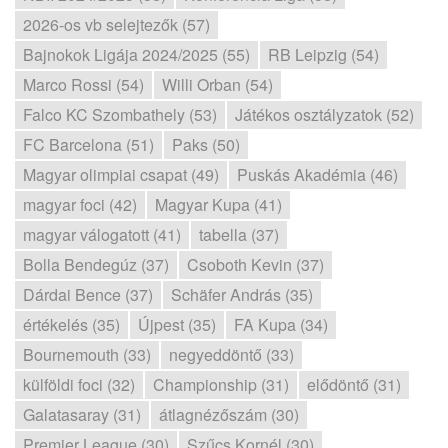
2026-os vb selejtezők (57)
Bajnokok Ligája 2024/2025 (55)
RB Leipzig (54)
Marco Rossi (54)
Willi Orban (54)
Falco KC Szombathely (53)
Játékos osztályzatok (52)
FC Barcelona (51)
Paks (50)
Magyar olimpiai csapat (49)
Puskás Akadémia (46)
magyar foci (42)
Magyar Kupa (41)
magyar válogatott (41)
tabella (37)
Bolla Bendegúz (37)
Csoboth Kevin (37)
Dárdai Bence (37)
Schäfer András (35)
értékelés (35)
Újpest (35)
FA Kupa (34)
Bournemouth (33)
negyeddöntő (33)
külföldi foci (32)
Championship (31)
elődöntő (31)
Galatasaray (31)
átlagnézőszám (30)
Premier League (30)
Szűcs Kornél (30)