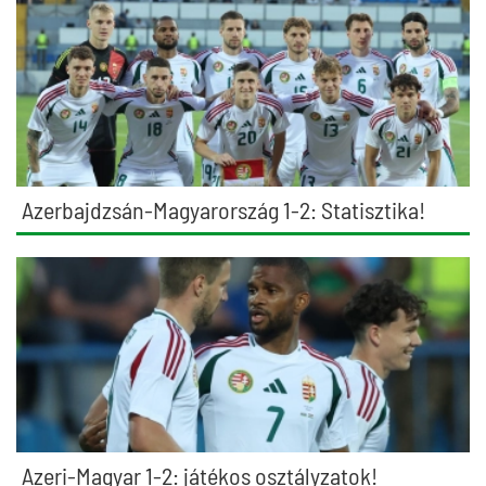
Azerbajdzsán-Magyarország 1-2: Statisztika!
Azeri-Magyar 1-2: játékos osztályzatok!