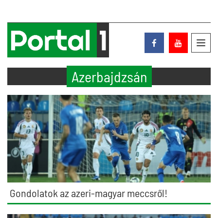
Toggl
navig
Azerbajdzsán
Gondolatok az azeri-magyar meccsről!