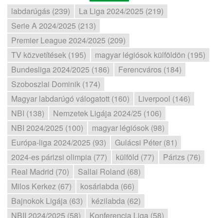
labdarúgás (239)
La Liga 2024/2025 (219)
Serie A 2024/2025 (213)
Premier League 2024/2025 (209)
TV közvetítések (195)
magyar légiósok külföldön (195)
Bundesliga 2024/2025 (186)
Ferencváros (184)
Szoboszlai Dominik (174)
Magyar labdarúgó válogatott (160)
Liverpool (146)
NBI (138)
Nemzetek Ligája 2024/25 (106)
NBI 2024/2025 (100)
magyar légiósok (98)
Európa-liga 2024/2025 (93)
Gulácsi Péter (81)
2024-es párizsi olimpia (77)
külföld (77)
Párizs (76)
Real Madrid (70)
Sallai Roland (68)
Milos Kerkez (67)
kosárlabda (66)
Bajnokok Ligája (63)
kézilabda (62)
NBII 2024/2025 (58)
Konferencia Liga (58)