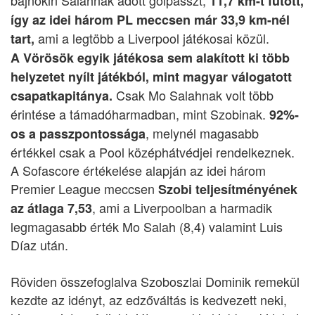
bajnokin Salahnak adott gólpasszt,
11,7 km-t futott,
így az idei három PL meccsen már 33,9 km-nél
ami a legtöbb a Liverpool játékosai közül.
tart,
A Vörösök egyik játékosa sem alakított ki több
helyzetet nyílt játékból, mint magyar válogatott
Csak Mo Salahnak volt több
csapatkapitánya.
érintése a támadóharmadban, mint Szobinak.
92%-
, melynél magasabb
os a passzpontossága
értékkel csak a Pool középhátvédjei rendelkeznek.
A Sofascore értékelése alapján az idei három
Premier League meccsen
Szobi teljesítményének
, ami a Liverpoolban a harmadik
az átlaga 7,53
legmagasabb érték Mo Salah (8,4) valamint Luis
Díaz után.
Röviden összefoglalva Szoboszlai Dominik remekül
kezdte az idényt, az edzőváltás is kedvezett neki,