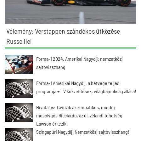
Vélemény: Verstappen szándékos ütközése
Russelllel
Forma-1 2024, Amerikai Nagydíj: nemzetközi
sajtóvisszhang
Forma-1 Amerikai Nagydíj, a hétvége teljes
programja + TV közvetítések, világbajnokság állása!
Hivatalos: Távozik a szimpatikus, mindig
mosolygós Ricciardo, az új-zélandi tehetség
Lawson érkezik!
Szingapúri Nagydíj: Nemzetközi sajtóvisszhang!