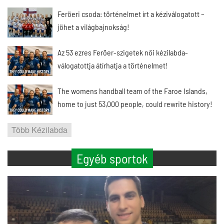
Feröeri csoda: történelmet írt a kéziválogatott –
jöhet a világbajnokság!
Az 53 ezres Feröer-szigetek női kézilabda-
válogatottja átírhatja a történelmet!
The womens handball team of the Faroe Islands,
home to just 53,000 people, could rewrite history!
Több Kézilabda
Egyéb sportok