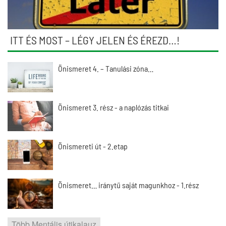
ITT ÉS MOST – LÉGY JELEN ÉS ÉREZD…!
Önismeret 4. – Tanulási zóna…
Önismeret 3. rész - a naplózás titkai
Önismereti út - 2.etap
Önismeret… iránytű saját magunkhoz - 1.rész
Több Mentális útikalauz