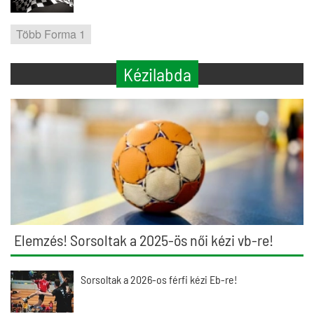
Több Forma 1
Kézilabda
Elemzés! Sorsoltak a 2025-ös női kézi vb-re!
Sorsoltak a 2026-os férfi kézi Eb-re!