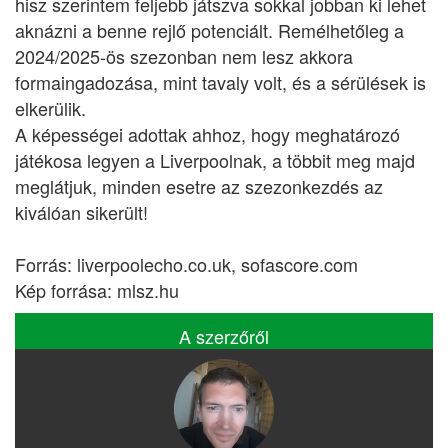
hisz szerintem feljebb játszva sokkal jobban ki lehet
aknázni a benne rejlő potenciált. Remélhetőleg a
2024/2025-ös szezonban nem lesz akkora
formaingadozása, mint tavaly volt, és a sérülések is
elkerülik.
A képességei adottak ahhoz, hogy meghatározó
játékosa legyen a Liverpoolnak, a többit meg majd
meglátjuk, minden esetre az szezonkezdés az
kiválóan sikerült!
Forrás: liverpoolecho.co.uk, sofascore.com
Kép forrása: mlsz.hu
A szerzőről