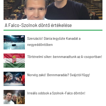
A Falco-Szolnok döntő értékelése
Szenzáció! Dánia legyőzte Kanadát a
negyeddöntőben
Történelmi siker: bennmaradtunk az A-csoportban!
Norvég zakó! Bennmaradás? Svájctól függ!
Irreális oddsok a Szolnok–Falco döntőn!