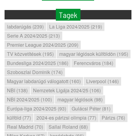
Tagek
labdarúgás (239)
La Liga 2024/2025 (219)
Serie A 2024/2025 (213)
Premier League 2024/2025 (209)
TV közvetítések (195)
magyar légiósok külföldön (195)
Bundesliga 2024/2025 (186)
Ferencváros (184)
Szoboszlai Dominik (174)
Magyar labdarúgó válogatott (160)
Liverpool (146)
NBI (138)
Nemzetek Ligája 2024/25 (106)
NBI 2024/2025 (100)
magyar légiósok (98)
Európa-liga 2024/2025 (93)
Gulácsi Péter (81)
külföld (77)
2024-es párizsi olimpia (77)
Párizs (76)
Real Madrid (70)
Sallai Roland (68)
Milos Kerkez (67)
kosárlabda (66)