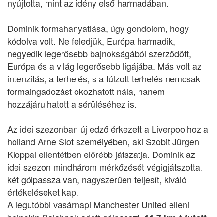
nyújtotta, mint az idény első harmadában.
Dominik formahanyatlása, úgy gondolom, hogy
kódolva volt. Ne feledjük, Európa harmadik,
negyedik legerősebb bajnokságából szerződött,
Európa és a világ legerősebb ligájába. Más volt az
intenzitás, a terhelés, s a túlzott terhelés nemcsak
formaingadozást okozhatott nála, hanem
hozzájárulhatott a sérüléséhez is.
Az idei szezonban új edző érkezett a Liverpoolhoz a
holland Arne Slot személyében, aki Szobit Jürgen
Kloppal ellentétben előrébb játszatja. Dominik az
idei szezon mindhárom mérkőzését végigjátszotta,
két gólpassza van, nagyszerűen teljesít, kiváló
értékeléseket kap.
A legutóbbi vasárnapi Manchester United elleni