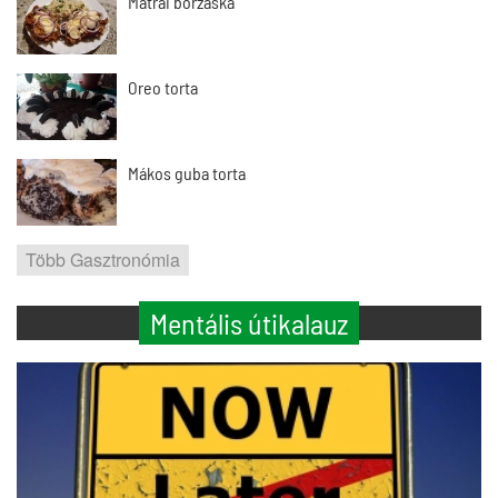
Mátrai borzaska
Oreo torta
Mákos guba torta
Több Gasztronómia
Mentális útikalauz