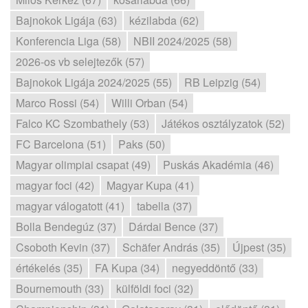
Bajnokok Ligája (63)
kézilabda (62)
Konferencia Liga (58)
NBII 2024/2025 (58)
2026-os vb selejtezők (57)
Bajnokok Ligája 2024/2025 (55)
RB Leipzig (54)
Marco Rossi (54)
Willi Orban (54)
Falco KC Szombathely (53)
Játékos osztályzatok (52)
FC Barcelona (51)
Paks (50)
Magyar olimpiai csapat (49)
Puskás Akadémia (46)
magyar foci (42)
Magyar Kupa (41)
magyar válogatott (41)
tabella (37)
Bolla Bendegúz (37)
Dárdai Bence (37)
Csoboth Kevin (37)
Schäfer András (35)
Újpest (35)
értékelés (35)
FA Kupa (34)
negyeddöntő (33)
Bournemouth (33)
külföldi foci (32)