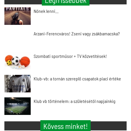
Nőnek lenni…
Arzani-Ferencváros! Zseni vagy zsákbamacska?
Szombati sportműsor + TV közvetítések!
Klub-vb: a tornán szereplő csapatok piaci értéke
Klub vb történelem: a születésétől napjainkig
Kövess minket!