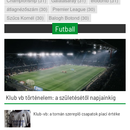
Championship (31)
Galatasaray (31)
elődöntő (31)
átlagnézőszám (30)
Premier League (30)
Szűcs Kornél (30)
Balogh Botond (30)
Futball
Klub vb történelem: a születésétől napjainkig
Klub-vb: a tornán szereplő csapatok piaci értéke